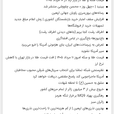
قیمت سکه و طلا در بازار آزاد در ۱۰ مرداد ۱۴۰۵
ببینید | «چهل روز » محسن چاووشی منتشر شد
رسانه‌های برون‌مرزی راویان جهانی اربعین
افزایش سقف اعتبار خرید بازنشستگان کشوری | زمان اعلام مبلغ جدید
تسهیلات خرید از فروشگاه‌ها
اطراف رشت کجا بریم (جاهای دیدنی اطراف رشت)
باج‌نیوزها؛ باج‌گیری در لباس افشاگری
تعرض به زیرساخت‌های ایران، بنای هژمونی آمریکا را فرو می‌ریزد
سپر آمریکا نشوید
قیمت طلا و سکه امروز ۱۱ مرداد ۱۴۰۵ | افت قیمت طلا در بازار تهران با کاهش
نرخ ارز
نظرسنجی شبکه تماشا برای انتخاب سریال‌های شرقی محبوب مخاطبان
آمریکا ماجراجویی کند پاسخ مقتضی دریافت خواهد کرد
عشق به حسین (ع) تا لحظه شهادت
خروج بیش از ۳ میلیون زائر از تمام مرز‌های کشور
رهگیری پهپاد MQ9 بر فراز تنگه هرمز
‌زائران سبز
بهترین نذری‌های اربعین | از کم هزینه‌ترین تا راحت‌ترین نذری‌ها