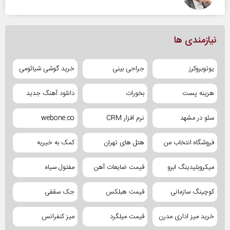
نیازمندی ها
یوتوبروکرز
جراحی بینی
خرید گوشی شیائومی
هزینه پست
بخورات
دانلود آهنگ جدید
سئو در مشهد
نرم افزار CRM
webone.co
فروشگاه انتخاب من
هتل های تهران
کمک به خیریه
میکروبلیدینگ ابرو
قیمت ضایعات آهن
مفتول سیاه
کوچینگ سازمانی
قیمت هبلکس
جک سقفی
خرید میز اداری مدرن
قیمت میلگرد
میز کنفرانس