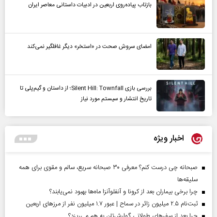
بازتاب پیاده‌روی اربعین در ادبیات داستانی معاصر ایران
امضای سروش صحت در «استخر» دیگر غافلگیر نمی‌کند
بررسی بازی Silent Hill: Townfall؛ از داستان و گیم‌پلی تا
تاریخ انتشار و سیستم مورد نیاز
اخبار ویژه
صبحانه چی درست کنم؟ معرفی ۳۰ صبحانه سریع، سالم و مقوی برای همه
سلیقه‌ها
چرا برخی بیماران بعد از کرونا و آنفلوآنزا ماه‌ها بهبود نمی‌یابند؟
ثبت‌نام ۲.۵ میلیون زائر در سماح | عبور ۱.۷ میلیون نفر از مرز‌های اربعین
چرا بعد از سفرهای طولانی گوارش‌تان به هم می‌ریزد؟