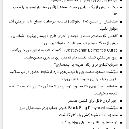
ثبت‌نام بیش از یک میلیون نفر در سماح | زائران «همیار اربعین» را نصب
کنند
متقاضیان ارز اربعین ۱۴۰۵ بخوانند | ثبت‌نام در سامانه سماح را به روز‌های آخر
موکول نکنید
کاهش ۲۵ درصدی بستری مجدد با اجرای طرح «پرستار پیگیر» | شناسایی
بیش از ۳۰۰۰ مورد جدید سرطان در خانواده بیماران
Castlevania: Belmont’s Curse؛ بازگشت باشکوه شکارچیان خون‌آشام
روی هر لینکی کلیک نکنید، دام کلاهبرداران سایبری همین‌جاست
سرمایه‌گذاری برای رفاه؛ هزینه یا آینده‌سازی؟
بازگشت مسعود شصت‌چی با دردسر‌های تازه؛ از شایعه حضور در میز مذاکره
تا پایان فیلمبرداری «مرد سه‌هزارچهره»
استعلام وام ضروری ۷۵ میلیون تومانی بازنشستگان کشوری؛ نحوه مشاهده
نتیجه درخواست
اجیر کردن قاتل برای کشتن همسر!
بازگشت Black Flag Resynced خبری جذاب برای دوستداران بازی
معجزه، نقشه شوهرکشی را ناکام گذاشت
توصیه‌های هلال‌احمر برای روز‌های گرم