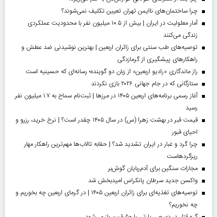
چرا ساختمان‌های ناایمن تهران تعیین تکلیف نمی‌شوند؟
آمار معلولیت در ایران | بیش از ۱۰.۵ میلیون نفر با محدودیت عملکردی
زندگی می‌کنند
توصیه‌های طب سنتی برای زائران اربعین | بهترین نوشیدنی ضد عطش و
راهکارهای پیشگیری از گرمازدگی
راز ماندگاری «رادیو اربعین» از زبان دو گوینده؛ رسانه‌ای که حسینیه است
ستارگانی که در جام جهانی ۲۰۲۶ بازی نکردند
آغاز رسمی برنامه‌های اربعین ۱۴۰۵ در مرز‌ها | ثبت‌نام سماح به ۱.۷ میلیون نفر
رسید
قیمت قبر در بهشت زهرا (س) در سال ۱۴۰۵ چقدر است؟ | نرخ خرید، رزرو و
احیای قبور
چرا گرد و غبار در ایران تشدید شد؟ | حقابه تالاب‌ها مهم‌ترین راهکار مهار
ریزگردهاست
مجازات سنگین برای آدم‌ربایان گوش‌بر
واکسن جدید سرطان پانکراس امیدبخش شد
توصیه‌های تغذیه‌ای برای زائران اربعین ۱۴۰۵ | در گرمای اربعین چه بخوریم و
چه نخوریم؟
گره قتل در دی‌جی پارتی با ۵۰ قسم باز می‌شود