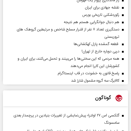
راز ماندگاری پرواز یک قهرمان
نقشه جهادی برای ایران
رکوردشکنی تاریخی بورس
هم دنبال جوانگرایی هستم هم نتیجه
دستگیری تعداد ۸ نفر از اشرار مسلح شاخص و مرتبطین گروهک های
تروریستی
قطعه گمشده پازل کهکشانی‌ها
دربی دوباره خارج از تهران!
همه مردمی که این سختی‌ها را می‌بینند و تحمل می‌کنند، برای ایران و
کشورشان این کاررا انجام می‌دهند
پاسخ قانون به خشونت در قاب اینستاگرام
کالابرگ سه گروه مشمول شارژ شد
گوناگون
گلکسی اس ۲۷ اولترا؛ پیش‌نمایشی از تغییرات بنیادین در پرچمدار بعدی
سامسونگ