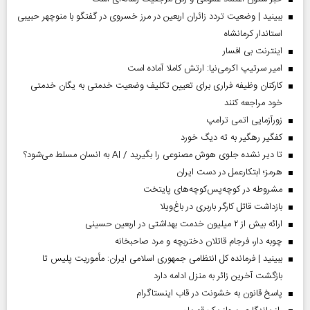
ببینید | وضعیت تردد زائران اربعین در مرز خسروی در گفتگو با منوچهر حبیبی
استاندار کرمانشاه
اینترنت بی افسار
امیر سرتیپ اکرمی‌نیا: ارتش کاملا آماده است
کارکنان وظیفه فراری برای تعیین تکلیف وضعیت خدمتی به یگان خدمتی
خود مراجعه کنند
زورآزمایی اتمی ترامپ
کفگیر رهگیر به ته دیگ خورد
تا دیر نشده جلوی هوش مصنوعی را بگیرید / AI به انسان مسلط می‌شود؟
هرمز؛ ابتکارعمل در دست ایران
مشروطه در کوچه‌پس‌کوچه‌های پایتخت
بازداشت قاتل کارگر باربری در باغ‌ویلا
ارائه بیش از ۲ میلیون خدمت بهداشتی در اربعین حسینی
چوبه دار، فرجام قاتلان دختربچه و مرد صاحبخانه
ببینید | فرمانده کل انتظامی جمهوری اسلامی ایران­: مأموریت پلیس تا
بازگشت آخرین زائر به منزل ادامه دارد
پاسخ قانون به خشونت در قاب اینستاگرام