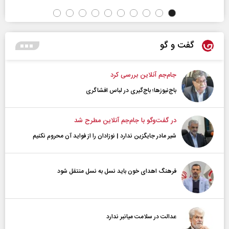
گفت و گو
جام‌جم آنلاین بررسی کرد
باج‌نیوزها؛ باج‌گیری در لباس افشاگری
در گفت‌و‌گو با جام‌جم آنلاین مطرح شد
شیر مادر جایگزین ندارد | نوزادان را از فواید آن محروم نکنیم
فرهنگ اهدای خون باید نسل به نسل منتقل شود
عدالت در سلامت میانبر ندارد