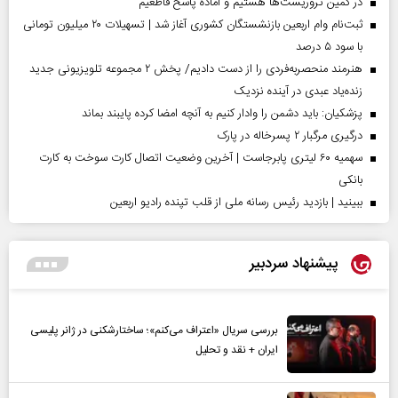
در کمین تروریست‌ها هستیم و آماده پاسخ قاطعیم
ثبت‌نام وام اربعین بازنشستگان کشوری آغاز شد | تسهیلات ۲۰ میلیون تومانی
با سود ۵ درصد
هنرمند منحصر‌به‌فردی را از دست دادیم/ پخش ۲ مجموعه تلویزیونی جدید
زنده‌یاد عبدی در آینده نزدیک
پزشکیان: باید دشمن را وادار کنیم به آنچه امضا کرده پایبند بماند
درگیری مرگبار ۲ پسرخاله در پارک
سهمیه ۶۰ لیتری پابرجاست | آخرین وضعیت اتصال کارت سوخت به کارت
بانکی
ببینید | بازدید رئیس رسانه ملی از قلب تپنده رادیو اربعین
پیشنهاد سردبیر
بررسی سریال «اعتراف می‌کنم»؛ ساختارشکنی در ژانر پلیسی
ایران + نقد و تحلیل