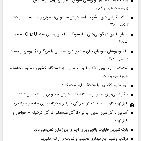
رشد خیره‌کننده بازار توکن‌های هوش مصنوعی (AI)؛ از هیجان تا
زیرساخت‌های واقعی
انقلاب گوشی‌های تاشو‌ با طعم هوش مصنوعی؛ معرفی و مقایسه خانواده
گلکسی Z۸
بحران باتری در گوشی‌های سامسونگ؛ آیا به‌روزرسانی One UI ۸.۵ مقصر
است؟
آیا خودروهای خودران جای ماشین‌های معمولی را می‌گیرند؟ بررسی وضعیت
در سال ۲۰۲۶
استعلام وام ضروری ۷۵ میلیون تومانی بازنشستگان کشوری؛ نحوه مشاهده
نتیجه درخواست
این غذای لاکچری را ۱۵ دقیقه‌ای آماده کنید
چگونه می‌توان تصاویر ساخته‌شده با هوش مصنوعی را تشخیص داد؟
طرز تهیه تارت فلپ‌جک توت‌فرنگی با پنیر ریکوتا؛ دسری ساده و خوشمزه
آشنایی با آش‌های اصیل ایرانی؛ از آش عباسعلی تا آش ترخینه + خواص و
طرز تهیه
پارک شیرین قابلیت‌ بالایی برای اجرای پروژهای تفریحی دارد
مراقب باشید این بیماری عجیب و غریب را از کنه نگیرید!