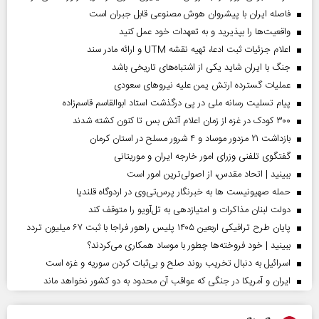
فاصله ایران با پیشرو‌ان هوش مصنوعی قابل جبران است
واقعیت‌ها را بپذیرید و به تعهدات خود عمل کنید
اعلام جزئیات ثبت ادعا، تهیه نقشه UTM و ارائه مادر سند
جنگ با ایران شاید یکی از اشتباه‌های تاریخی باشد
عملیات گسترده ارتش یمن علیه نیروهای سعودی
پیام تسلیت رسانه ملی در پی درگذشت استاد ابوالقاسم قاسم‌زاده
۳۰۰ کودک در غزه از زمان اعلام آتش بس تا کنون کشته شدند
بازداشت ۲۱ مزدور موساد و ۴ شرور مسلح در استان کرمان
گفتگوی تلفنی وزرای امور خارجه ایران و موریتانی
ببینید | اتحاد مقدس، از اصولی‌ترین امور است
حمله صهیونیست ها به خبرنگار پرس‌تی‌وی در اردوگاه قلندیا
دولت لبنان مذاکرات و امتیازدهی به تل‌آویو را متوقف کند
پایان طرح ترافیکی اربعین ۱۴۰۵ پلیس راهور فراجا با ثبت ۶۷ میلیون تردد
ببینید | خود فروخته‌ها چطور با موساد همکاری می‌کردند؟
اسرائیل به دنبال تخریب روند صلح و بی‌ثبات کردن سوریه و غزه است
ایران و آمریکا در جنگی که عواقب آن محدود به دو کشور نخواهد ماند