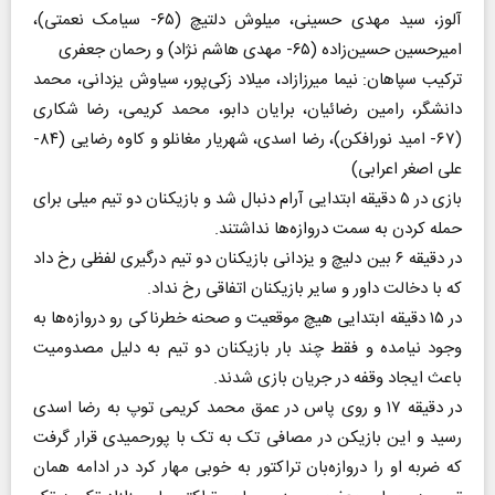
آلوز، سید مهدی حسینی، میلوش دلتیچ (۶۵- سیامک نعمتی)،
امیرحسین حسین‌زاده (۶۵- مهدی هاشم نژاد) و رحمان جعفری
ترکیب سپاهان: نیما میرزازاد، میلاد زکی‌پور، سیاوش یزدانی، محمد
دانشگر، رامین رضائیان، برایان دابو، محمد کریمی، رضا شکاری
(۶۷- امید نورافکن)، رضا اسدی، شهریار مغانلو و کاوه رضایی (۸۴-
علی اصغر اعرابی)
بازی در ۵ دقیقه ابتدایی آرام دنبال شد و بازیکنان دو تیم میلی برای
حمله کردن به سمت دروازه‌ها نداشتند.
در دقیقه ۶ بین دلیچ و یزدانی بازیکنان دو تیم درگیری لفظی رخ داد
که با دخالت داور و سایر بازیکنان اتفاقی رخ نداد.
در ۱۵ دقیقه ابتدایی هیچ موقعیت و صحنه خطرناکی رو دروازه‌ها به
وجود نیامده و فقط چند بار بازیکنان دو تیم به دلیل مصدومیت
باعث ایجاد وقفه در جریان بازی شدند.
در دقیقه ۱۷ و روی پاس در عمق محمد کریمی توپ به رضا اسدی
رسید و این بازیکن در مصافی تک به تک با پورحمیدی قرار گرفت
که ضربه او را دروازه‌بان تراکتور به خوبی مهار کرد در ادامه همان