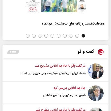
صفحات‌نخست‌روزنامه ها‌ی پنجشنبه‌۱۵ مردادماه
گفت و گو
در گفت‌و‌گو با جام‌جم آنلاین تشریح شد
فاصله ایران با پیشرو‌ان هوش مصنوعی قابل جبران است
جام‌جم آنلاین بررسی کرد
باج‌نیوزها؛ باج‌گیری در لباس افشاگری
در گفت‌و‌گو با جام‌جم آنلاین مطرح شد