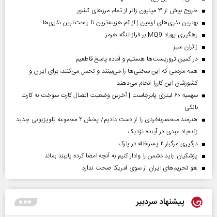
خروج بیش از ۳ میلیون زائر از تمام مرز‌های کشور
بهترین نذری‌های اربعین | از کم هزینه‌ترین تا راحت‌ترین نذری‌ها
رهگیری پهپاد MQ9 بر فراز تنگه هرمز
‌زائران سبز
در کمین تروریست‌ها هستیم و آماده پاسخ قاطعیم
همه مردمی که این سختی‌ها را می‌بینند و تحمل می‌کنند، برای ایران و
کشورشان این کاررا انجام می‌دهند
سهمیه ۶۰ لیتری پابرجاست | آخرین وضعیت اتصال کارت سوخت به کارت
بانکی
هنرمند منحصر‌به‌فردی را از دست دادیم/ پخش ۲ مجموعه تلویزیونی جدید
زنده‌یاد عبدی در آینده نزدیک
درگیری مرگبار ۲ پسرخاله در پارک
پزشکیان: باید دشمن را وادار کنیم به آنچه امضا کرده پایبند بماند
لغو تحریم‌های ایران از سوی آمریکا صحت ندارد
پیشنهاد سردبیر