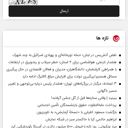
تازه ها
نقض آتش‌بس در لبنان؛ حمله توپخانه‌ای و پهپادی اسرائیل به چند شهرک
هشدار نارنجی هواشناسی برای ۴ استان؛ خطر سیلاب و رعدوبرق در ارتفاعات
با همراهی کارشناسان، دانشگاهیان، مدیران و فعالان اقتصادی در حال پیگیری
مسائل هستیم/پیگیری دولت برای افزایش مبلغ کالابرگ ادامه دارد
۳ تصادف مرگبار در بزرگراه‌های تهران؛ هشدار پلیس درباره بی‌توجهی و تغییر
مسیر ناگهانی
ببینید | وقتی ستاره‌ها قبل از گل جشن گرفتند!
پرداخت مابه‌التفاوت حقوق بازنشستگان تأمین اجتماعی
بازگشت مسعود اطیابی با «نسخهٔ آزمایشی» به تلویزیون
ابراهیم حاتمی کیا با خاکستر سبز در شبکه نمایش
مرد عنکبوتی: روز تازه با فروش ۵۰۰ میلیون دلاری در آمریکا رکوردشکنی کرد