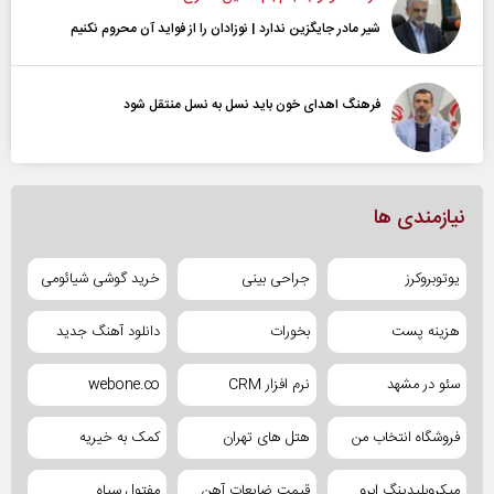
شیر مادر جایگزین ندارد | نوزادان را از فواید آن محروم نکنیم
فرهنگ اهدای خون باید نسل به نسل منتقل شود
نیازمندی ها
یوتوبروکرز
جراحی بینی
خرید گوشی شیائومی
هزینه پست
بخورات
دانلود آهنگ جدید
سئو در مشهد
نرم افزار CRM
webone.co
فروشگاه انتخاب من
هتل های تهران
کمک به خیریه
میکروبلیدینگ ابرو
قیمت ضایعات آهن
مفتول سیاه