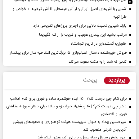
طرز تهیه تارت فلپ‌جک توت‌فرنگی با پنیر ریکوتا؛ دسری ساده و خوشمزه
آشنایی با آش‌های اصیل ایرانی؛ از آش عباسعلی تا آش ترخینه + خواص و
طرز تهیه
پارک شیرین قابلیت‌ بالایی برای اجرای پروژهای تفریحی دارد
مراقب باشید این بیماری عجیب و غریب را از کنه نگیرید!
خاوران؛ گمشده‌ای در تاریخ کرمانشاه
فروش خیره‌کننده داستان اسباب‌بازی ۵؛ بزرگ‌ترین افتتاحیه سال برای پیکسار
کتابی که شما را به مکث دعوت می‌کند
پربازدید
پربحث
برای شام چی درست کنم؟ | ۲۵ ایده خوشمزه، ساده و فوری برای شام امشب
ناهار چی درست کنم؟ | ۲۰ پیشنهاد خوشمزه و ساده برای ناهار امروز + غذاهای
فوری و اقتصادی
امیرحسین بهداد به عنوان سرپرست هیئت کوهنوردی و صعودهای ورزشی
آذربایجان شرقی منصوب شد
زمان پخش سریال «ماه عسل» با بازی اکبر عبدی اعلام شد