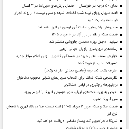
دمای ۵۰ درجه در خوزستان | احتمال بارش‌های سیل‌آسا در ۳ استان
قصه سریال رویای نیمه شب اختلاف شیعه و سنی نیست/ از روند اجرای
فیلمنامه رضایت دارم
مسیر‌های راهپیمایی جاماندگان اربعین در البرز اعلام شد
قیمت سکه و طلا در بازار آزاد در ۱۰ مرداد ۱۴۰۵
ببینید | «چهل روز » محسن چاووشی منتشر شد
رسانه‌های برون‌مرزی راویان جهانی اربعین
افزایش سقف اعتبار خرید بازنشستگان کشوری | زمان اعلام مبلغ جدید
تسهیلات خرید از فروشگاه‌ها
اطراف رشت کجا بریم (جاهای دیدنی اطراف رشت)
نظرسنجی شبکه تماشا برای انتخاب سریال‌های شرقی محبوب مخاطبان
باج‌نیوزها؛ باج‌گیری در لباس افشاگری
تعرض به زیرساخت‌های ایران، بنای هژمونی آمریکا را فرو می‌ریزد
سپر آمریکا نشوید
قیمت طلا و سکه امروز ۱۱ مرداد ۱۴۰۵ | افت قیمت طلا در بازار تهران با کاهش
نرخ ارز
آمریکا ماجراجویی کند پاسخ مقتضی دریافت خواهد کرد
عشق به حسین (ع) تا لحظه شهادت