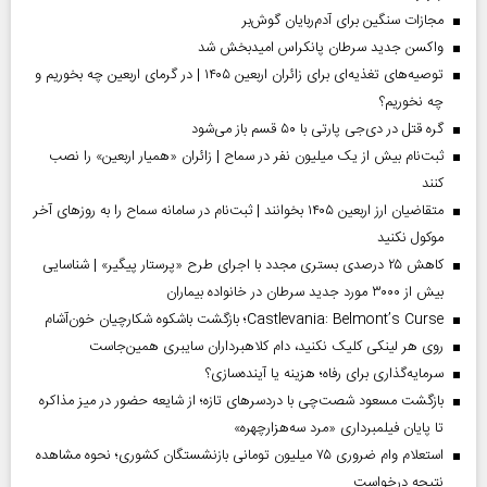
مجازات سنگین برای آدم‌ربایان گوش‌بر
واکسن جدید سرطان پانکراس امیدبخش شد
توصیه‌های تغذیه‌ای برای زائران اربعین ۱۴۰۵ | در گرمای اربعین چه بخوریم و
چه نخوریم؟
گره قتل در دی‌جی پارتی با ۵۰ قسم باز می‌شود
ثبت‌نام بیش از یک میلیون نفر در سماح | زائران «همیار اربعین» را نصب
کنند
متقاضیان ارز اربعین ۱۴۰۵ بخوانند | ثبت‌نام در سامانه سماح را به روز‌های آخر
موکول نکنید
کاهش ۲۵ درصدی بستری مجدد با اجرای طرح «پرستار پیگیر» | شناسایی
بیش از ۳۰۰۰ مورد جدید سرطان در خانواده بیماران
Castlevania: Belmont’s Curse؛ بازگشت باشکوه شکارچیان خون‌آشام
روی هر لینکی کلیک نکنید، دام کلاهبرداران سایبری همین‌جاست
سرمایه‌گذاری برای رفاه؛ هزینه یا آینده‌سازی؟
بازگشت مسعود شصت‌چی با دردسر‌های تازه؛ از شایعه حضور در میز مذاکره
تا پایان فیلمبرداری «مرد سه‌هزارچهره»
استعلام وام ضروری ۷۵ میلیون تومانی بازنشستگان کشوری؛ نحوه مشاهده
نتیجه درخواست