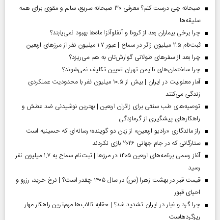
صبحانه چی درست کنم؟ معرفی ۳۰ صبحانه سریع، سالم و مقوی برای همه
سلیقه‌ها
چرا برخی بیماران بعد از کرونا و آنفلوآنزا ماه‌ها بهبود نمی‌یابند؟
ثبت‌نام ۲.۵ میلیون زائر در سماح | عبور ۱.۷ میلیون نفر از مرز‌های اربعین
چرا بعد از سفرهای طولانی گوارش‌تان به هم می‌ریزد؟
چرا ساختمان‌های ناایمن تهران تعیین تکلیف نمی‌شوند؟
آمار معلولیت در ایران | بیش از ۱۰.۵ میلیون نفر با محدودیت عملکردی
زندگی می‌کنند
توصیه‌های طب سنتی برای زائران اربعین | بهترین نوشیدنی ضد عطش و
راهکارهای پیشگیری از گرمازدگی
راز ماندگاری «رادیو اربعین» از زبان دو گوینده؛ رسانه‌ای که حسینیه است
ستارگانی که در جام جهانی ۲۰۲۶ بازی نکردند
آغاز رسمی برنامه‌های اربعین ۱۴۰۵ در مرز‌ها | ثبت‌نام سماح به ۱.۷ میلیون نفر
رسید
قیمت قبر در بهشت زهرا (س) در سال ۱۴۰۵ چقدر است؟ | نرخ خرید، رزرو و
احیای قبور
چرا گرد و غبار در ایران تشدید شد؟ | حقابه تالاب‌ها مهم‌ترین راهکار مهار
ریزگردهاست