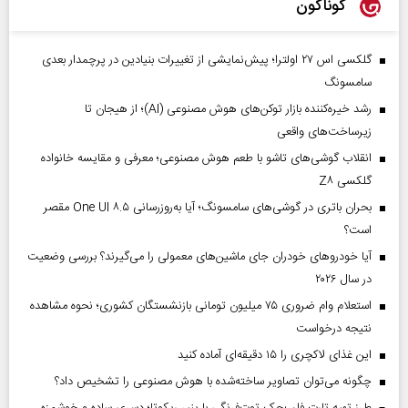
گوناگون
گلکسی اس ۲۷ اولترا؛ پیش‌نمایشی از تغییرات بنیادین در پرچمدار بعدی
سامسونگ
رشد خیره‌کننده بازار توکن‌های هوش مصنوعی (AI)؛ از هیجان تا
زیرساخت‌های واقعی
انقلاب گوشی‌های تاشو‌ با طعم هوش مصنوعی؛ معرفی و مقایسه خانواده
گلکسی Z۸
بحران باتری در گوشی‌های سامسونگ؛ آیا به‌روزرسانی One UI ۸.۵ مقصر
است؟
آیا خودروهای خودران جای ماشین‌های معمولی را می‌گیرند؟ بررسی وضعیت
در سال ۲۰۲۶
استعلام وام ضروری ۷۵ میلیون تومانی بازنشستگان کشوری؛ نحوه مشاهده
نتیجه درخواست
این غذای لاکچری را ۱۵ دقیقه‌ای آماده کنید
چگونه می‌توان تصاویر ساخته‌شده با هوش مصنوعی را تشخیص داد؟