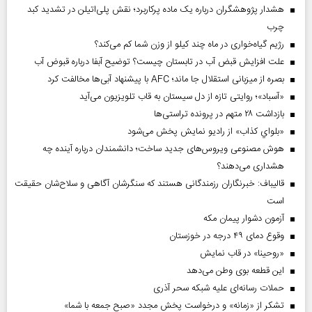
هشدار پژوهشگران درباره یک ماده پرکاربرد؛ نقش پلی‌اتیلن در تشدید کبد
چرب
رژیم گیاه‌خواری در ماه چند کیلو از وزن شما کم می‌کند؟
علت افزایش قبض آب در تابستان چیست؟ توضیح آبفا درباره قبوض آب
بصره از میزبانی استقلال جا ماند؛ AFC با پیشنهاد آبی‌ها مخالفت کرد
«آسباد»؛ روایتی تازه از دل سیستان به قاب تلویزیون می‌آید
بازداشت ۲۸ متهم در پرونده تراستی‌ها
«بلواي کذاب» از رادیو نمایش پخش می‌شود
هوش مصنوعی ویروس‌های جدید ساخت؛ دانشمندان درباره آینده چه
هشداری می‌دهند؟
قالیباف: خبرنگاران رزمندگانی هستند که سنگرشان آگاهی و سلاح‌شان حقیقت
است
آزمون دشوار پیمان مکه
وقوع دمای ۴۹ درجه در خوزستان
«روحینا» در قاب نمایش
این قطعه بوی وطن می‌دهد
حملات رسانه‌ای علیه شبکه سحر آذری
تشکر از «زمانه» و درخواست پخش مجدد «صبح جمعه با شما»