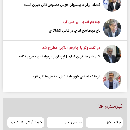
فاصله ایران با پیشرو‌ان هوش مصنوعی قابل جبران است
جام‌جم آنلاین بررسی کرد
باج‌نیوزها؛ باج‌گیری در لباس افشاگری
در گفت‌و‌گو با جام‌جم آنلاین مطرح شد
شیر مادر جایگزین ندارد | نوزادان را از فواید آن محروم نکنیم
فرهنگ اهدای خون باید نسل به نسل منتقل شود
نیازمندی ها
یوتوبروکرز
جراحی بینی
خرید گوشی شیائومی