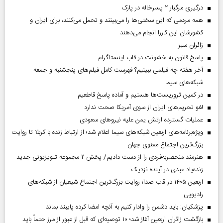
درگیری مرگبار ۲ پسرخاله در پارک
همه مردمی که این سختی‌ها را می‌بینند و تحمل می‌کنند، برای ایران و
کشورشان این کاررا انجام می‌دهند
‌زائران سبز
پاسخ قانون به خشونت در قاب اینستاگرام
آخر هفته چه فیلمی ببینیم؟ فهرست کامل فیلم‌های پنجشنبه و جمعه
شبکه‌های سیما
در کمین تروریست‌ها هستیم و آماده پاسخ قاطعیم
لغو تحریم‌های ایران از سوی آمریکا صحت ندارد
عملیات گسترده ارتش یمن علیه نیروهای سعودی
ویژه‌برنامه‌های اربعین شبکه‌های سیما اعلام شد؛ از ارتباط زنده با کربلا تا روایت
بزرگ‌ترین اجتماع معنوی جهان
هنرمند منحصر‌به‌فردی را از دست دادیم/ پخش ۲ مجموعه تلویزیونی جدید
زنده‌یاد عبدی در آینده نزدیک
اربعین ۱۴۰۵ در قاب صدا؛ روایت بزرگ‌ترین اجتماع شیعیان از شبکه‌های
رادیویی
پزشکیان: باید دشمن را وادار کنیم به آنچه امضا کرده پایبند بماند
بازگشت زائران اربعین آغاز شد؛ ۱۰ توصیه‌ای که قبل از عبور از مرز حتماً باید