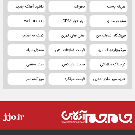
هزینه پست
بخورات
دانلود آهنگ جدید
سئو در مشهد
نرم افزار CRM
webone.co
فروشگاه انتخاب من
هتل های تهران
کمک به خیریه
میکروبلیدینگ ابرو
قیمت ضایعات آهن
مفتول سیاه
کوچینگ سازمانی
قیمت هبلکس
جک سقفی
خرید میز اداری مدرن
قیمت میلگرد
میز کنفرانس