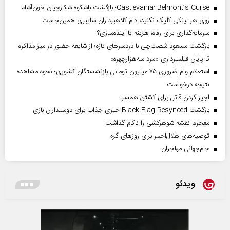
Castlevania: Belmont’s Curse؛ بازگشت باشکوه شکارچیان خون‌آشام
روی هر لینکی کلیک نکنید، دام کلاهبرداران سایبری همین‌جاست
سرمایه‌گذاری برای رفاه؛ هزینه یا آینده‌سازی؟
بازگشت مسعود شصت‌چی با دردسر‌های تازه؛ از شایعه حضور در میز مذاکره
تا پایان فیلمبرداری «مرد سه‌هزارچهره»
استعلام وام ضروری ۷۵ میلیون تومانی بازنشستگان کشوری؛ نحوه مشاهده
نتیجه درخواست
اجیر کردن قاتل برای کشتن همسر!
بازگشت Black Flag Resynced خبری جذاب برای دوستداران بازی
معجزه، نقشه شوهرکشی را ناکام گذاشت
توصیه‌های هلال‌احمر برای روز‌های گرم
جام‌جهانی مهاجران
ویدئو