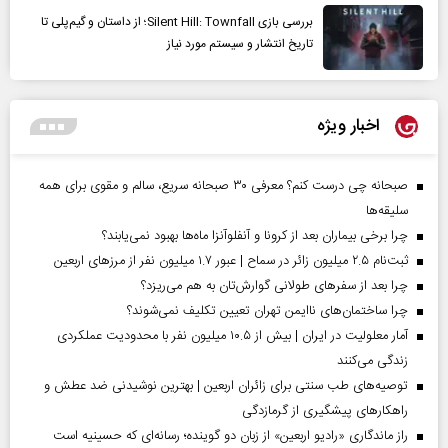
بررسی بازی Silent Hill: Townfall؛ از داستان و گیم‌پلی تا
تاریخ انتشار و سیستم مورد نیاز
اخبار ویژه
صبحانه چی درست کنم؟ معرفی ۳۰ صبحانه سریع، سالم و مقوی برای همه
سلیقه‌ها
چرا برخی بیماران بعد از کرونا و آنفلوآنزا ماه‌ها بهبود نمی‌یابند؟
ثبت‌نام ۲.۵ میلیون زائر در سماح | عبور ۱.۷ میلیون نفر از مرز‌های اربعین
چرا بعد از سفرهای طولانی گوارش‌تان به هم می‌ریزد؟
چرا ساختمان‌های ناایمن تهران تعیین تکلیف نمی‌شوند؟
آمار معلولیت در ایران | بیش از ۱۰.۵ میلیون نفر با محدودیت عملکردی
زندگی می‌کنند
توصیه‌های طب سنتی برای زائران اربعین | بهترین نوشیدنی ضد عطش و
راهکارهای پیشگیری از گرمازدگی
راز ماندگاری «رادیو اربعین» از زبان دو گوینده؛ رسانه‌ای که حسینیه است