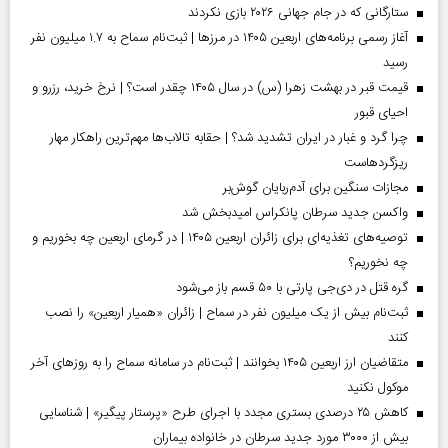
ستارگانی که در جام جهانی ۲۰۲۶ بازی نکردند
آغاز رسمی برنامه‌های اربعین ۱۴۰۵ در مرز‌ها | ثبت‌نام سماح به ۱.۷ میلیون نفر
رسید
قیمت قبر در بهشت زهرا (س) در سال ۱۴۰۵ چقدر است؟ | نرخ خرید، رزرو و
احیای قبور
چرا گرد و غبار در ایران تشدید شد؟ | حقابه تالاب‌ها مهم‌ترین راهکار مهار
ریزگردهاست
مجازات سنگین برای آدم‌ربایان گوش‌بر
واکسن جدید سرطان پانکراس امیدبخش شد
توصیه‌های تغذیه‌ای برای زائران اربعین ۱۴۰۵ | در گرمای اربعین چه بخوریم و
چه نخوریم؟
گره قتل در دی‌جی پارتی با ۵۰ قسم باز می‌شود
ثبت‌نام بیش از یک میلیون نفر در سماح | زائران «همیار اربعین» را نصب
کنند
متقاضیان ارز اربعین ۱۴۰۵ بخوانند | ثبت‌نام در سامانه سماح را به روز‌های آخر
موکول نکنید
کاهش ۲۵ درصدی بستری مجدد با اجرای طرح «پرستار پیگیر» | شناسایی
بیش از ۳۰۰۰ مورد جدید سرطان در خانواده بیماران