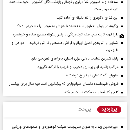
استعلام وام ضروری ۷۵ میلیون تومانی بازنشستگان کشوری؛ نحوه مشاهده
نتیجه درخواست
این غذای لاکچری را ۱۵ دقیقه‌ای آماده کنید
چگونه می‌توان تصاویر ساخته‌شده با هوش مصنوعی را تشخیص داد؟
طرز تهیه تارت فلپ‌جک توت‌فرنگی با پنیر ریکوتا؛ دسری ساده و خوشمزه
آشنایی با آش‌های اصیل ایرانی؛ از آش عباسعلی تا آش ترخینه + خواص و
طرز تهیه
پارک شیرین قابلیت‌ بالایی برای اجرای پروژهای تفریحی دارد
مراقب باشید این بیماری عجیب و غریب را از کنه نگیرید!
خاوران؛ گمشده‌ای در تاریخ کرمانشاه
فروش خیره‌کننده داستان اسباب‌بازی ۵؛ بزرگ‌ترین افتتاحیه سال برای پیکسار
کتابی که شما را به مکث دعوت می‌کند
پربازدید
پربحث
امیرحسین بهداد به عنوان سرپرست هیئت کوهنوردی و صعودهای ورزشی