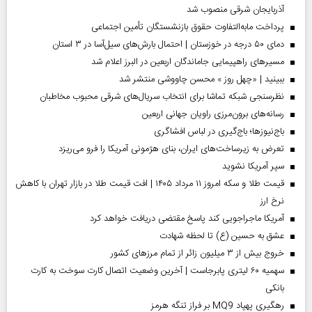
آذربایجان شرقی منصوب شد
پرداخت مابه‌التفاوت حقوق بازنشستگان تأمین اجتماعی
دمای ۵۰ درجه در خوزستان | احتمال بارش‌های سیل‌آسا در ۳ استان
مسیر‌های راهپیمایی جاماندگان اربعین در البرز اعلام شد
ببینید | «چهل روز » محسن چاووشی منتشر شد
نظرسنجی شبکه تماشا برای انتخاب سریال‌های شرقی محبوب مخاطبان
رسانه‌های برون‌مرزی راویان جهانی اربعین
باج‌نیوزها؛ باج‌گیری در لباس افشاگری
تعرض به زیرساخت‌های ایران، بنای هژمونی آمریکا را فرو می‌ریزد
سپر آمریکا نشوید
قیمت طلا و سکه امروز ۱۱ مرداد ۱۴۰۵ | افت قیمت طلا در بازار تهران با کاهش
نرخ ارز
آمریکا ماجراجویی کند پاسخ مقتضی دریافت خواهد کرد
عشق به حسین (ع) تا لحظه شهادت
خروج بیش از ۳ میلیون زائر از تمام مرز‌های کشور
سهمیه ۶۰ لیتری پابرجاست | آخرین وضعیت اتصال کارت سوخت به کارت
بانکی
رهگیری پهپاد MQ9 بر فراز تنگه هرمز