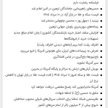
فیلمنامه رضایت دارم
مسیر‌های راهپیمایی جاماندگان اربعین در البرز اعلام شد
قیمت سکه و طلا در بازار آزاد در ۱۰ مرداد ۱۴۰۵
ببینید | «چهل روز » محسن چاووشی منتشر شد
رسانه‌های برون‌مرزی راویان جهانی اربعین
افزایش سقف اعتبار خرید بازنشستگان کشوری | زمان اعلام مبلغ جدید
تسهیلات خرید از فروشگاه‌ها
اطراف رشت کجا بریم (جاهای دیدنی اطراف رشت)
تعرض به زیرساخت‌های ایران، بنای هژمونی آمریکا را فرو می‌ریزد
باج‌نیوزها؛ باج‌گیری در لباس افشاگری
سپر آمریکا نشوید
یورش آرش‌های ارتش به مراکز و پایگاه‌ آمریکا در بحرین
قیمت طلا و سکه امروز ۱۱ مرداد ۱۴۰۵ | افت قیمت طلا در بازار تهران با کاهش
نرخ ارز
آمریکا ماجراجویی کند پاسخ مقتضی دریافت خواهد کرد
عشق به حسین (ع) تا لحظه شهادت
نظرسنجی شبکه تماشا برای انتخاب سریال‌های شرقی محبوب مخاطبان
خروج بیش از ۳ میلیون زائر از تمام مرز‌های کشور