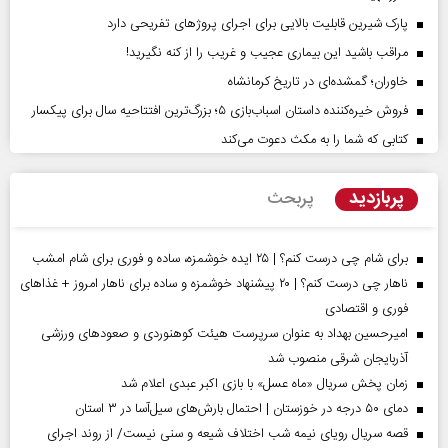
پارک شیرین قابلیت‌ بالایی برای اجرای پروژهای تفریحی دارد
مراقب باشید این بیماری عجیب و غریب را از کنه نگیرید!
خاوران؛ گمشده‌ای در تاریخ کرمانشاه
فروش خیره‌کننده داستان اسباب‌بازی ۵؛ بزرگ‌ترین افتتاحیه سال برای پیکسار
کتابی که شما را به مکث دعوت می‌کند
پربازدید
پربحث
برای شام چی درست کنم؟ | ۲۵ ایده خوشمزه، ساده و فوری برای شام امشب
ناهار چی درست کنم؟ | ۲۰ پیشنهاد خوشمزه و ساده برای ناهار امروز + غذاهای
فوری و اقتصادی
امیرحسین بهداد به عنوان سرپرست هیئت کوهنوردی و صعودهای ورزشی
آذربایجان شرقی منصوب شد
زمان پخش سریال «ماه عسل» با بازی اکبر عبدی اعلام شد
دمای ۵۰ درجه در خوزستان | احتمال بارش‌های سیل‌آسا در ۳ استان
قصه سریال رویای نیمه شب اختلاف شیعه و سنی نیست/ از روند اجرای