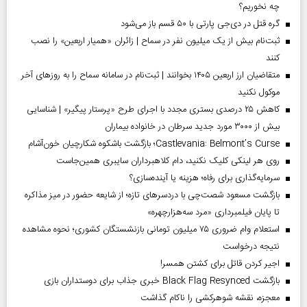
چه نخوریم؟
گره قتل در دی‌جی پارتی با ۵۰ قسم باز می‌شود
ثبت‌نام بیش از یک میلیون نفر در سماح | زائران «همیار اربعین» را نصب
کنند
متقاضیان ارز اربعین ۱۴۰۵ بخوانند | ثبت‌نام در سامانه سماح را به روز‌های آخر
موکول نکنید
کاهش ۲۵ درصدی بستری مجدد با اجرای طرح «پرستار پیگیر» | شناسایی
بیش از ۳۰۰۰ مورد جدید سرطان در خانواده بیماران
Castlevania: Belmont’s Curse؛ بازگشت باشکوه شکارچیان خون‌آشام
روی هر لینکی کلیک نکنید، دام کلاهبرداران سایبری همین‌جاست
سرمایه‌گذاری برای رفاه؛ هزینه یا آینده‌سازی؟
بازگشت مسعود شصت‌چی با دردسر‌های تازه؛ از شایعه حضور در میز مذاکره
تا پایان فیلمبرداری «مرد سه‌هزارچهره»
استعلام وام ضروری ۷۵ میلیون تومانی بازنشستگان کشوری؛ نحوه مشاهده
نتیجه درخواست
اجیر کردن قاتل برای کشتن همسر!
بازگشت Black Flag Resynced خبری جذاب برای دوستداران بازی
معجزه، نقشه شوهرکشی را ناکام گذاشت