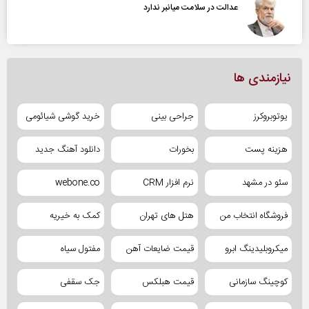
عدالت در سلامت میانبر ندارد
نیازمندی ها
یوتوبروکرز
جراحی بینی
خرید گوشی شیائومی
هزینه پست
بخورات
دانلود آهنگ جدید
سئو در مشهد
نرم افزار CRM
webone.co
فروشگاه انتخاب من
هتل های تهران
کمک به خیریه
میکروبلیدینگ ابرو
قیمت ضایعات آهن
مفتول سیاه
کوچینگ سازمانی
قیمت هبلکس
جک سقفی