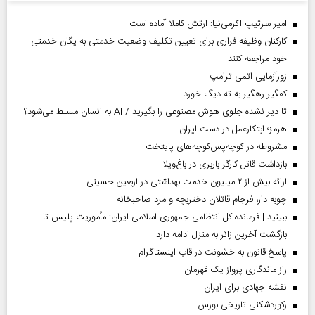
امیر سرتیپ اکرمی‌نیا: ارتش کاملا آماده است
کارکنان وظیفه فراری برای تعیین تکلیف وضعیت خدمتی به یگان خدمتی
خود مراجعه کنند
زورآزمایی اتمی ترامپ
کفگیر رهگیر به ته دیگ خورد
تا دیر نشده جلوی هوش مصنوعی را بگیرید / AI به انسان مسلط می‌شود؟
هرمز؛ ابتکارعمل در دست ایران
مشروطه در کوچه‌پس‌کوچه‌های پایتخت
بازداشت قاتل کارگر باربری در باغ‌ویلا
ارائه بیش از ۲ میلیون خدمت بهداشتی در اربعین حسینی
چوبه دار، فرجام قاتلان دختربچه و مرد صاحبخانه
ببینید | فرمانده کل انتظامی جمهوری اسلامی ایران­: مأموریت پلیس تا
بازگشت آخرین زائر به منزل ادامه دارد
پاسخ قانون به خشونت در قاب اینستاگرام
راز ماندگاری پرواز یک قهرمان
نقشه جهادی برای ایران
رکوردشکنی تاریخی بورس