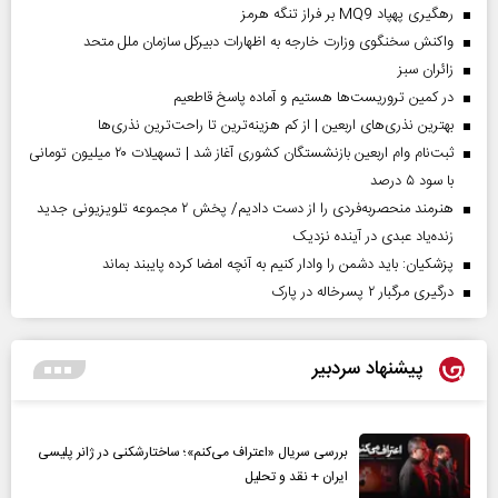
رهگیری پهپاد MQ9 بر فراز تنگه هرمز
واکنش سخنگوی وزارت خارجه به اظهارات دبیرکل سازمان ملل متحد
‌زائران سبز
در کمین تروریست‌ها هستیم و آماده پاسخ قاطعیم
بهترین نذری‌های اربعین | از کم هزینه‌ترین تا راحت‌ترین نذری‌ها
ثبت‌نام وام اربعین بازنشستگان کشوری آغاز شد | تسهیلات ۲۰ میلیون تومانی
با سود ۵ درصد
هنرمند منحصر‌به‌فردی را از دست دادیم/ پخش ۲ مجموعه تلویزیونی جدید
زنده‌یاد عبدی در آینده نزدیک
پزشکیان: باید دشمن را وادار کنیم به آنچه امضا کرده پایبند بماند
درگیری مرگبار ۲ پسرخاله در پارک
پیشنهاد سردبیر
بررسی سریال «اعتراف می‌کنم»؛ ساختارشکنی در ژانر پلیسی
ایران + نقد و تحلیل