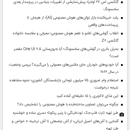
گلکسی اس ۲۷ اولترا؛ پیش‌نمایشی از تغییرات بنیادین در پرچمدار بعدی
سامسونگ
رشد خیره‌کننده بازار توکن‌های هوش مصنوعی (AI)؛ از هیجان تا
زیرساخت‌های واقعی
انقلاب گوشی‌های تاشو‌ با طعم هوش مصنوعی؛ معرفی و مقایسه خانواده
گلکسی Z۸
بحران باتری در گوشی‌های سامسونگ؛ آیا به‌روزرسانی One UI ۸.۵ مقصر
است؟
آیا خودروهای خودران جای ماشین‌های معمولی را می‌گیرند؟ بررسی وضعیت
در سال ۲۰۲۶
استعلام وام ضروری ۷۵ میلیون تومانی بازنشستگان کشوری؛ نحوه مشاهده
نتیجه درخواست
این غذای لاکچری را ۱۵ دقیقه‌ای آماده کنید
چگونه می‌توان تصاویر ساخته‌شده با هوش مصنوعی را تشخیص داد؟
طرز تهیه تارت فلپ‌جک توت‌فرنگی با پنیر ریکوتا؛ دسری ساده و خوشمزه
آشنایی با آش‌های اصیل ایرانی؛ از آش عباسعلی تا آش ترخینه + خواص و
طرز تهیه