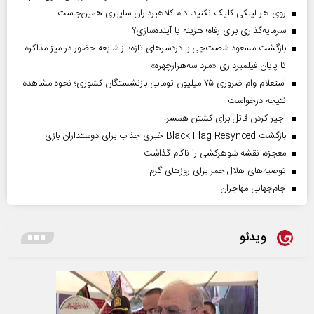
روی هر لینکی کلیک نکنید، دام کلاهبرداران سایبری همین‌جاست
سرمایه‌گذاری برای رفاه؛ هزینه یا آینده‌سازی؟
بازگشت مسعود شصت‌چی با دردسر‌های تازه؛ از شایعه حضور در میز مذاکره
تا پایان فیلمبرداری «مرد سه‌هزارچهره»
استعلام وام ضروری ۷۵ میلیون تومانی بازنشستگان کشوری؛ نحوه مشاهده
نتیجه درخواست
اجیر کردن قاتل برای کشتن همسر!
بازگشت Black Flag Resynced خبری جذاب برای دوستداران بازی
معجزه، نقشه شوهرکشی را ناکام گذاشت
توصیه‌های هلال‌احمر برای روز‌های گرم
جام‌جهانی مهاجران
ویدئو