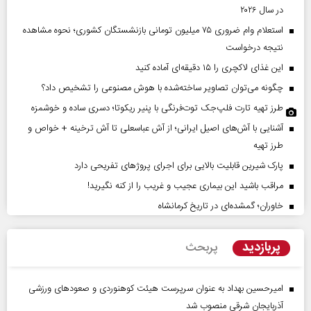
در سال ۲۰۲۶
استعلام وام ضروری ۷۵ میلیون تومانی بازنشستگان کشوری؛ نحوه مشاهده
نتیجه درخواست
این غذای لاکچری را ۱۵ دقیقه‌ای آماده کنید
چگونه می‌توان تصاویر ساخته‌شده با هوش مصنوعی را تشخیص داد؟
طرز تهیه تارت فلپ‌جک توت‌فرنگی با پنیر ریکوتا؛ دسری ساده و خوشمزه
آشنایی با آش‌های اصیل ایرانی؛ از آش عباسعلی تا آش ترخینه + خواص و
طرز تهیه
پارک شیرین قابلیت‌ بالایی برای اجرای پروژهای تفریحی دارد
مراقب باشید این بیماری عجیب و غریب را از کنه نگیرید!
خاوران؛ گمشده‌ای در تاریخ کرمانشاه
پربازدید
پربحث
امیرحسین بهداد به عنوان سرپرست هیئت کوهنوردی و صعودهای ورزشی
آذربایجان شرقی منصوب شد