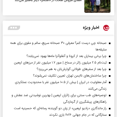
امضای سروش صحت در «استخر» دیگر غافلگیر نمی‌کند
اخبار ویژه
صبحانه چی درست کنم؟ معرفی ۳۰ صبحانه سریع، سالم و مقوی برای همه
سلیقه‌ها
چرا برخی بیماران بعد از کرونا و آنفلوآنزا ماه‌ها بهبود نمی‌یابند؟
ثبت‌نام ۲.۵ میلیون زائر در سماح | عبور ۱.۷ میلیون نفر از مرز‌های اربعین
چرا بعد از سفرهای طولانی گوارش‌تان به هم می‌ریزد؟
چرا ساختمان‌های ناایمن تهران تعیین تکلیف نمی‌شوند؟
آمار معلولیت در ایران | بیش از ۱۰.۵ میلیون نفر با محدودیت عملکردی
زندگی می‌کنند
توصیه‌های طب سنتی برای زائران اربعین | بهترین نوشیدنی ضد عطش و
راهکارهای پیشگیری از گرمازدگی
راز ماندگاری «رادیو اربعین» از زبان دو گوینده؛ رسانه‌ای که حسینیه است
ستارگانی که در جام جهانی ۲۰۲۶ بازی نکردند