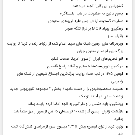
کشورشان این کاررا انجام می‌دهند
پاسخ قانون به خشونت در قاب اینستاگرام
عملیات گسترده ارتش یمن علیه نیروهای سعودی
رهگیری پهپاد MQ9 بر فراز تنگه هرمز
‌زائران سبز
ویژه‌برنامه‌های اربعین شبکه‌های سیما اعلام شد؛ از ارتباط زنده با کربلا تا روایت
بزرگ‌ترین اجتماع معنوی جهان
لغو تحریم‌های ایران از سوی آمریکا صحت ندارد
در کمین تروریست‌ها هستیم و آماده پاسخ قاطعیم
اربعین ۱۴۰۵ در قاب صدا؛ روایت بزرگ‌ترین اجتماع شیعیان از شبکه‌های
رادیویی
هنرمند منحصر‌به‌فردی را از دست دادیم/ پخش ۲ مجموعه تلویزیونی جدید
زنده‌یاد عبدی در آینده نزدیک
پزشکیان: باید دشمن را وادار کنیم به آنچه امضا کرده پایبند بماند
بازگشت زائران اربعین آغاز شد؛ ۱۰ توصیه‌ای که قبل از عبور از مرز حتماً باید
بدانید
رکورد تردد زائران اربعین؛ بیش از ۴.۳ میلیون عبور از مرزهای شش‌گانه ثبت
شد