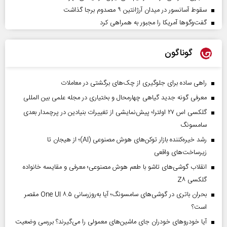
سقوط آسانسور در میدان آرژانتین ۹ مصدوم برجا گذاشت
گفت‌وگوها آمریکا را مجبور به همراهی کرد
گوناگون
راهی ساده برای جلوگیری از چک‌های برگشتی در معاملات
معرفی گونه جدید گیاهی چهارمحال و بختیاری در مجله علمی بین المللی
گلکسی اس ۲۷ اولترا؛ پیش‌نمایشی از تغییرات بنیادین در پرچمدار بعدی
سامسونگ
رشد خیره‌کننده بازار توکن‌های هوش مصنوعی (AI)؛ از هیجان تا
زیرساخت‌های واقعی
انقلاب گوشی‌های تاشو‌ با طعم هوش مصنوعی؛ معرفی و مقایسه خانواده
گلکسی Z۸
بحران باتری در گوشی‌های سامسونگ؛ آیا به‌روزرسانی One UI ۸.۵ مقصر
است؟
آیا خودروهای خودران جای ماشین‌های معمولی را می‌گیرند؟ بررسی وضعیت