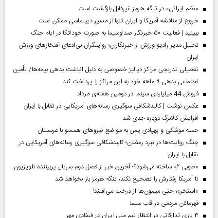
«نظم ایرانی» در تنگه هرمز غیرقابل بازگشت است
خروج از مناقشه آمریکا و ایران تنها از مسیر دیپلماسی ممکن است
ببینید | فعالیت ۵۰ خبرنگار صداوسیما به صورت خوداتکا در ایام جنگ
تجلیل مدیر رادیو ورزش از خبرنگاران؛ روایتگران بی‌ادعای افتخارهای ورزش
ایران
تعطیلی تدریجی مراکز دیالیز خصوصی به دلیل انباشت بدهی بیمه‌ها/ تأمین
اجتماعی بدهی ۹ ماهه خود به این مراکز را پرداخت کند
فروش 44 میلیاردی سینما در دومین هفته‌ی مرداد
عکس نوشت | کالبدشکافی سوگیری رسانه‌های آمریکایی در تقابل با ایران
افزایش کالابرگ دوباره جدی شد
حمله موشکی و پهپادی یمن به مواضع نیروهای همسو با عربستان
جنگ روایت‌ها در نبرد رمضان؛ کالبدشکافی سوگیری رسانه‌های آمریکایی در
تقابل با ایران
«طوبی ۲» ساخته می‌شود؟؛ آخرین خبر از فصل دوم سریال پربیننده تلویزیون
تا آمریکا رفتارش را تصحیح نکند، تنگه هرمز باز نخواهد شد
«استخر»‌‌؛ حتی میمون‌ها از درخت می‌افتند!
قهرمانان مردمی در قاب سیما
۳ بازی تدارکاتی در انتظار تیم ملی ایران در فیفادی مهر