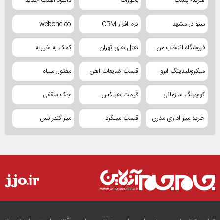
هزینه پست
بخورات
دانلود آهنگ جدید
سئو در مشهد
نرم افزار CRM
webone.co
فروشگاه انتخاب من
هتل های تهران
کمک به خیریه
میکروبلیدینگ ابرو
قیمت ضایعات آهن
مفتول سیاه
کوچینگ سازمانی
قیمت هبلکس
جک سقفی
خرید میز اداری مدرن
قیمت میلگرد
میز کنفرانس