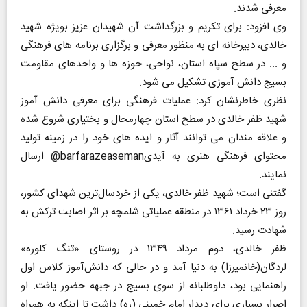
معرفی شدند.
وی افزود: برای تکریم و بزرگداشت آن شهیدان عزیز بویژه شهید
خالدی، دبیرخانه ای به منظور معرفی و برگزاری برنامه های فرهنگی
و ... در سطح سپاه استان، نواحی، حوزه ها و واحدهای مقاومت
بسیج دانش آموزی تشکیل می شود.
نظری خاطرنشان کرد: عملیات فرهنگی برای معرفی دانش آموز
شهید ظفر خالدی در سطح استان چهارمحال و بختیاری شروع شده
و علاقه مندان می توانند آثار و ایده های خود را در زمینه تولید
محتوای فرهنگی هنری به آیدیbarfarazeaseman@ ارسال
نمایند.
گفتنی است؛ شهید ظفر خالدی، یکی از خردسال‌ترین شهدای کشور،
روز ۲۳ خرداد ۱۳۶۱ در منطقه عملیاتی شلمچه بر اثر اصابت ترکش به
شهادت رسید.
ظفر خالدی، دوم مرداد ۱۳۴۹ در روستای «تنگ کلوره»
لردگان(خانمیرزا) به دنیا آمد و در حالی که دانش‌آموز کلاس اول
راهنمایی بود، داوطلبانه از سوی بسیج در جبهه حضور یافت. او
اصرار بسیاری برای دیدار امام خمینی (ره) داشت تا اینکه به همراه