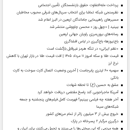
پرداخت مابه‌التفاوت حقوق بازنشستگان تأمین اجتماعی
نظرسنجی شبکه تماشا برای انتخاب سریال‌های شرقی محبوب مخاطبان
مسیر‌های راهپیمایی جاماندگان اربعین در البرز اعلام شد
ببینید | «چهل روز » محسن چاووشی منتشر شد
رسانه‌های برون‌مرزی راویان جهانی اربعین
باج‌نیوزها؛ باج‌گیری در لباس افشاگری
«نظم ایرانی» در تنگه هرمز غیرقابل بازگشت است
قیمت طلا و سکه امروز ۱۱ مرداد ۱۴۰۵ | افت قیمت طلا در بازار تهران با کاهش
نرخ ارز
سهمیه ۶۰ لیتری پابرجاست | آخرین وضعیت اتصال کارت سوخت به کارت
بانکی
عشق به حسین (ع) تا لحظه شهادت
آمریکا ماجراجویی کند پاسخ مقتضی دریافت خواهد کرد
آخر هفته چه فیلمی ببینیم؟ فهرست کامل فیلم‌های پنجشنبه و جمعه
شبکه‌های سیما
خروج بیش از ۳ میلیون زائر از تمام مرز‌های کشور
درگیری مرگبار ۲ پسرخاله در پارک
همه مردمی که این سختی‌ها را می‌بینند و تحمل می‌کنند، برای ایران و