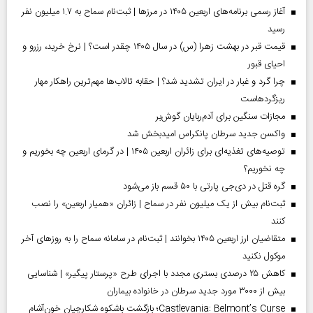
آغاز رسمی برنامه‌های اربعین ۱۴۰۵ در مرز‌ها | ثبت‌نام سماح به ۱.۷ میلیون نفر
رسید
قیمت قبر در بهشت زهرا (س) در سال ۱۴۰۵ چقدر است؟ | نرخ خرید، رزرو و
احیای قبور
چرا گرد و غبار در ایران تشدید شد؟ | حقابه تالاب‌ها مهم‌ترین راهکار مهار
ریزگردهاست
مجازات سنگین برای آدم‌ربایان گوش‌بر
واکسن جدید سرطان پانکراس امیدبخش شد
توصیه‌های تغذیه‌ای برای زائران اربعین ۱۴۰۵ | در گرمای اربعین چه بخوریم و
چه نخوریم؟
گره قتل در دی‌جی پارتی با ۵۰ قسم باز می‌شود
ثبت‌نام بیش از یک میلیون نفر در سماح | زائران «همیار اربعین» را نصب
کنند
متقاضیان ارز اربعین ۱۴۰۵ بخوانند | ثبت‌نام در سامانه سماح را به روز‌های آخر
موکول نکنید
کاهش ۲۵ درصدی بستری مجدد با اجرای طرح «پرستار پیگیر» | شناسایی
بیش از ۳۰۰۰ مورد جدید سرطان در خانواده بیماران
Castlevania: Belmont’s Curse؛ بازگشت باشکوه شکارچیان خون‌آشام