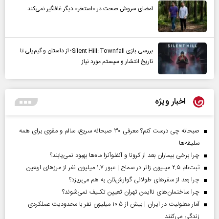
امضای سروش صحت در «استخر» دیگر غافلگیر نمی‌کند
بررسی بازی Silent Hill: Townfall؛ از داستان و گیم‌پلی تا
تاریخ انتشار و سیستم مورد نیاز
اخبار ویژه
صبحانه چی درست کنم؟ معرفی ۳۰ صبحانه سریع، سالم و مقوی برای همه
سلیقه‌ها
چرا برخی بیماران بعد از کرونا و آنفلوآنزا ماه‌ها بهبود نمی‌یابند؟
ثبت‌نام ۲.۵ میلیون زائر در سماح | عبور ۱.۷ میلیون نفر از مرز‌های اربعین
چرا بعد از سفرهای طولانی گوارش‌تان به هم می‌ریزد؟
چرا ساختمان‌های ناایمن تهران تعیین تکلیف نمی‌شوند؟
آمار معلولیت در ایران | بیش از ۱۰.۵ میلیون نفر با محدودیت عملکردی
زندگی می‌کنند