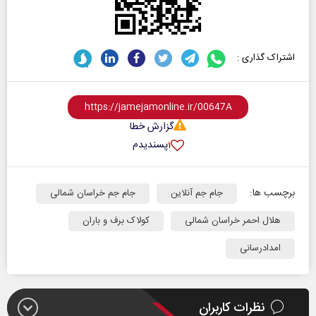
اشتراک گذاری :
گزارش خطا
پسندیدم
۱
برچسب ها:
جام جم آنلاین
جام جم خراسان شمالی
هلال احمر خراسان شمالی
کولاک برف و باران
امدادرسانی
نظرات کاربران