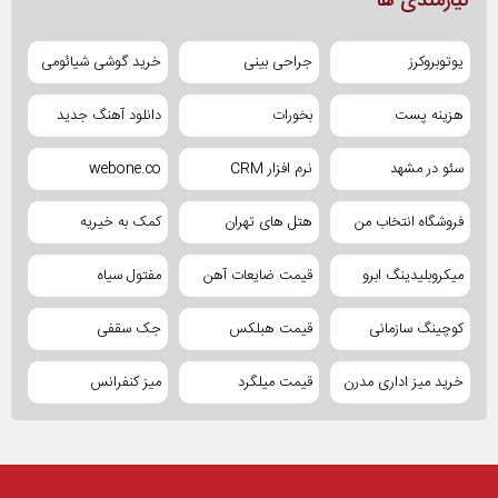
نیازمندی ها
یوتوبروکرز
جراحی بینی
خرید گوشی شیائومی
هزینه پست
بخورات
دانلود آهنگ جدید
سئو در مشهد
نرم افزار CRM
webone.co
فروشگاه انتخاب من
هتل های تهران
کمک به خیریه
میکروبلیدینگ ابرو
قیمت ضایعات آهن
مفتول سیاه
کوچینگ سازمانی
قیمت هبلکس
جک سقفی
خرید میز اداری مدرن
قیمت میلگرد
میز کنفرانس