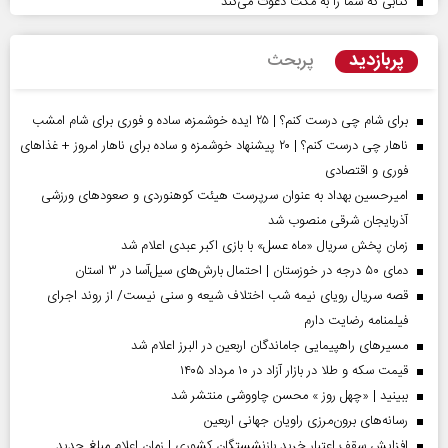
کتابی که شما را به مکث دعوت می‌کند
پربازدید
پربحث
برای شام چی درست کنم؟ | ۲۵ ایده خوشمزه، ساده و فوری برای شام امشب
ناهار چی درست کنم؟ | ۲۰ پیشنهاد خوشمزه و ساده برای ناهار امروز + غذاهای
فوری و اقتصادی
امیرحسین بهداد به عنوان سرپرست هیئت کوهنوردی و صعودهای ورزشی
آذربایجان شرقی منصوب شد
زمان پخش سریال «ماه عسل» با بازی اکبر عبدی اعلام شد
دمای ۵۰ درجه در خوزستان | احتمال بارش‌های سیل‌آسا در ۳ استان
قصه سریال رویای نیمه شب اختلاف شیعه و سنی نیست/ از روند اجرای
فیلمنامه رضایت دارم
مسیر‌های راهپیمایی جاماندگان اربعین در البرز اعلام شد
قیمت سکه و طلا در بازار آزاد در ۱۰ مرداد ۱۴۰۵
ببینید | «چهل روز » محسن چاووشی منتشر شد
رسانه‌های برون‌مرزی راویان جهانی اربعین
افزایش سقف اعتبار خرید بازنشستگان کشوری | زمان اعلام مبلغ جدید