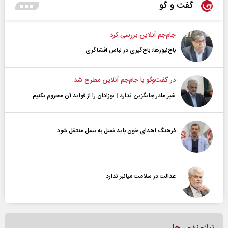
گفت و گو
جام‌جم آنلاین بررسی کرد
باج‌نیوزها؛ باج‌گیری در لباس افشاگری
در گفت‌و‌گو با جام‌جم آنلاین مطرح شد
شیر مادر جایگزین ندارد | نوزادان را از فواید آن محروم نکنیم
فرهنگ اهدای خون باید نسل به نسل منتقل شود
عدالت در سلامت میانبر ندارد