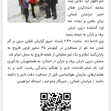
جم اظهار کرد: تلاش چند
ساعته امدادگران هلال
احمر خراسان شمالی
برای یافتن و نجات سه
فرد گمشده درپی بارش
برف و باران به نتیجه رسید.
وی ادامه داد: ساعت ۲:۴۷ بامداد امروز گزارش تلفنی مبنی بر گم
شدن سه نفر از مسافران در کیلومتر ۴۵ محور فرعی فاروج به
یاران‌گنبد اعلام و یک تیم عملیاتی از شعبه فاروج به محل اعزام شد.
محبان درپی بارش برف و باران در استان، به همشهریان یادآوری
کرد که تمام اقدامات لازم را هنگام رانندگی رعایت کنند و به
هشدارهای سازمان هواشناسی قبل از مسافرت دقت لازم را داشته
باشند./ خراسان شمالی ـ خبرنگار جام جم ـ اسدالله ابراهیمی