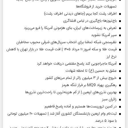
تسهیلات خرید از فروشگاه‌ها
اطراف رشت کجا بریم (جاهای دیدنی اطراف رشت)
باج‌نیوزها؛ باج‌گیری در لباس افشاگری
تعرض به زیرساخت‌های ایران، بنای هژمونی آمریکا را فرو می‌ریزد
سپر آمریکا نشوید
نظرسنجی شبکه تماشا برای انتخاب سریال‌های شرقی محبوب مخاطبان
قیمت طلا و سکه امروز ۱۱ مرداد ۱۴۰۵ | افت قیمت طلا در بازار تهران با کاهش
نرخ ارز
آمریکا ماجراجویی کند پاسخ مقتضی دریافت خواهد کرد
عشق به حسین (ع) تا لحظه شهادت
خروج بیش از ۳ میلیون زائر از تمام مرز‌های کشور
رهگیری پهپاد MQ9 بر فراز تنگه هرمز
بهترین نذری‌های اربعین | از کم هزینه‌ترین تا راحت‌ترین نذری‌ها
‌زائران سبز
در کمین تروریست‌ها هستیم و آماده پاسخ قاطعیم
ثبت‌نام وام اربعین بازنشستگان کشوری آغاز شد | تسهیلات ۲۰ میلیون تومانی
با سود ۵ درصد
هنرمند منحصر‌به‌فردی را از دست دادیم/ پخش ۲ مجموعه تلویزیونی جدید