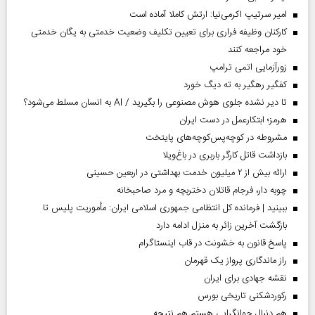
امیر سرتیپ اکرمی‌نیا: ارتش کاملا آماده است
کارکنان وظیفه فراری برای تعیین تکلیف وضعیت خدمتی به یگان خدمتی
خود مراجعه کنند
زورآزمایی اتمی ترامپ
کفگیر رهگیر به ته دیگ خورد
تا دیر نشده جلوی هوش مصنوعی را بگیرید / AI به انسان مسلط می‌شود؟
هرمز؛ ابتکارعمل در دست ایران
مشروطه در کوچه‌پس‌کوچه‌های پایتخت
بازداشت قاتل کارگر باربری در باغ‌ویلا
ارائه بیش از ۲ میلیون خدمت بهداشتی در اربعین حسینی
چوبه دار، فرجام قاتلان دختربچه و مرد صاحبخانه
ببینید | فرمانده کل انتظامی جمهوری اسلامی ایران­: مأموریت پلیس تا
بازگشت آخرین زائر به منزل ادامه دارد
پاسخ قانون به خشونت در قاب اینستاگرام
راز ماندگاری پرواز یک قهرمان
نقشه جهادی برای ایران
رکوردشکنی تاریخی بورس
هم دنبال جوانگرایی هستم هم نتیجه