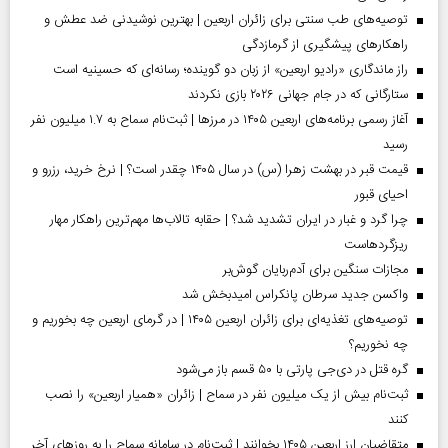
توصیه‌های طب سنتی برای زائران اربعین | بهترین نوشیدنی ضد عطش و
راهکارهای پیشگیری از گرمازدگی
راز ماندگاری «رادیو اربعین» از زبان دو گوینده؛ رسانه‌ای که حسینیه است
ستارگانی که در جام جهانی ۲۰۲۶ بازی نکردند
آغاز رسمی برنامه‌های اربعین ۱۴۰۵ در مرز‌ها | ثبت‌نام سماح به ۱.۷ میلیون نفر
رسید
قیمت قبر در بهشت زهرا (س) در سال ۱۴۰۵ چقدر است؟ | نرخ خرید، رزرو و
احیای قبور
چرا گرد و غبار در ایران تشدید شد؟ | حقابه تالاب‌ها مهم‌ترین راهکار مهار
ریزگردهاست
مجازات سنگین برای آدم‌ربایان گوش‌بر
واکسن جدید سرطان پانکراس امیدبخش شد
توصیه‌های تغذیه‌ای برای زائران اربعین ۱۴۰۵ | در گرمای اربعین چه بخوریم و
چه نخوریم؟
گره قتل در دی‌جی پارتی با ۵۰ قسم باز می‌شود
ثبت‌نام بیش از یک میلیون نفر در سماح | زائران «همیار اربعین» را نصب
کنند
متقاضیان ارز اربعین ۱۴۰۵ بخوانند | ثبت‌نام در سامانه سماح را به روز‌های آخر