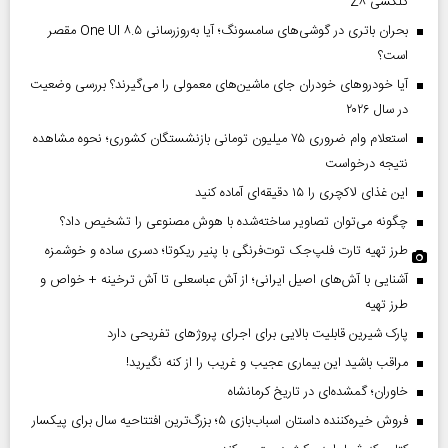
گلکسی Z۸
بحران باتری در گوشی‌های سامسونگ؛ آیا به‌روزرسانی One UI ۸.۵ مقصر
است؟
آیا خودروهای خودران جای ماشین‌های معمولی را می‌گیرند؟ بررسی وضعیت
در سال ۲۰۲۶
استعلام وام ضروری ۷۵ میلیون تومانی بازنشستگان کشوری؛ نحوه مشاهده
نتیجه درخواست
این غذای لاکچری را ۱۵ دقیقه‌ای آماده کنید
چگونه می‌توان تصاویر ساخته‌شده با هوش مصنوعی را تشخیص داد؟
طرز تهیه تارت فلپ‌جک توت‌فرنگی با پنیر ریکوتا؛ دسری ساده و خوشمزه
آشنایی با آش‌های اصیل ایرانی؛ از آش عباسعلی تا آش ترخینه + خواص و
طرز تهیه
پارک شیرین قابلیت‌ بالایی برای اجرای پروژهای تفریحی دارد
مراقب باشید این بیماری عجیب و غریب را از کنه نگیرید!
خاوران؛ گمشده‌ای در تاریخ کرمانشاه
فروش خیره‌کننده داستان اسباب‌بازی ۵؛ بزرگ‌ترین افتتاحیه سال برای پیکسار