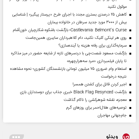
موکول نکنید
کاهش ۲۵ درصدی بستری مجدد با اجرای طرح «پرستار پیگیر» | شناسایی
بیش از ۳۰۰۰ مورد جدید سرطان در خانواده بیماران
Castlevania: Belmont’s Curse؛ بازگشت باشکوه شکارچیان خون‌آشام
روی هر لینکی کلیک نکنید، دام کلاهبرداران سایبری همین‌جاست
سرمایه‌گذاری برای رفاه؛ هزینه یا آینده‌سازی؟
بازگشت مسعود شصت‌چی با دردسر‌های تازه؛ از شایعه حضور در میز مذاکره
تا پایان فیلمبرداری «مرد سه‌هزارچهره»
استعلام وام ضروری ۷۵ میلیون تومانی بازنشستگان کشوری؛ نحوه مشاهده
نتیجه درخواست
اجیر کردن قاتل برای کشتن همسر!
بازگشت Black Flag Resynced خبری جذاب برای دوستداران بازی
معجزه، نقشه شوهرکشی را ناکام گذاشت
توصیه‌های هلال‌احمر برای روز‌های گرم
جام‌جهانی مهاجران
ویدئو