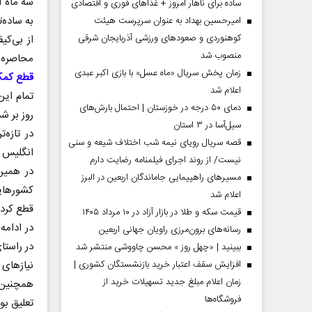
ساده برای ناهار امروز + غذاهای فوری و اقتصادی
امیرحسین بهداد به عنوان سرپرست هیئت
کوهنوردی و صعودهای ورزشی آذربایجان شرقی
منصوب شد
محاصره غزه تو
زمان پخش سریال «ماه عسل» با بازی اکبر عبدی
قطع کمک‌
اعلام شد
تمام این
دمای ۵۰ درجه در خوزستان | احتمال بارش‌های
روز بر ش
سیل‌آسا در ۳ استان
در تازه‌
قصه سریال رویای نیمه شب اختلاف شیعه و سنی
انگلیس ک
نیست/ از روند اجرای فیلمنامه رضایت دارم
در همین
مسیر‌های راهپیمایی جاماندگان اربعین در البرز
کشور‌های
اعلام شد
مردادماه
صفحات نخست روزنامه ها‌ی‌سه‌شنبه ۶ مردادماه
صفحات
قطع کرده
قیمت سکه و طلا در بازار آزاد در ۱۰ مرداد ۱۴۰۵
در ادامه
رسانه‌های برون‌مرزی راویان جهانی اربعین
در راستا
ببینید | «چهل روز » محسن چاووشی منتشر شد
نیاز‌های
افزایش سقف اعتبار خرید بازنشستگان کشوری |
زمان اعلام مبلغ جدید تسهیلات خرید از
همچنین 
فروشگاه‌ها
تعلیق بو