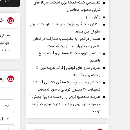
نظرسنجی شبکه تماشا برای انتخاب سریال‌های
شرقی محبوب مخاطبان
‌زائران سبز
اخب
واکنش سخنگوی وزارت خارجه به اظهارات دبیرکل
سازمان ملل متحد
قحطی و
هشدار عراقچی به بلغارستان؛ مشارکت در تجاوز
جهانیا
نظامی علیه ایران، مسئولیت‌آور است
ببینید
در کمین تروریست‌ها هستیم و آماده پاسخ
قاطعیم
بهترین نذری‌های اربعین | از کم هزینه‌ترین تا
راحت‌ترین نذری‌ها
ارس
ثبت‌نام وام اربعین بازنشستگان کشوری آغاز شد |
تسهیلات ۲۰ میلیون تومانی با سود ۵ درصد
هنرمند منحصر‌به‌فردی را از دست دادیم/ پخش ۲
مجموعه تلویزیونی جدید زنده‌یاد عبدی در آینده
نزدیک