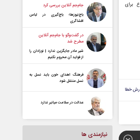
ع برای
جام‌جم آنلاین بررسی کرد
باج‌نیوزها؛ باج‌گیری در لباس
افشاگری
در گفت‌و‌گو با جام‌جم آنلاین
مطرح شد
شیر مادر جایگزین ندارد | نوزادان را
از فواید آن محروم نکنیم
فرهنگ اهدای خون باید نسل به
نسل منتقل شود
رش خطا
عدالت در سلامت میانبر ندارد
نیازمندی ها