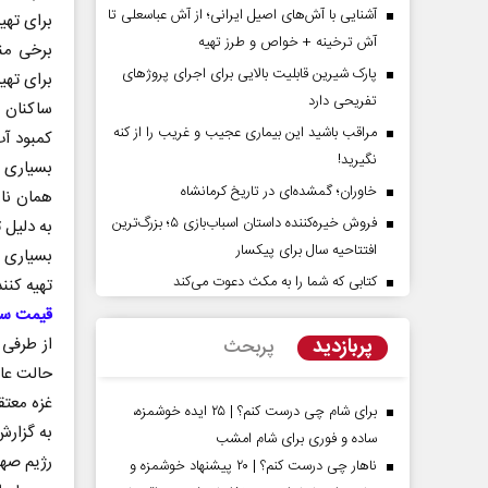
آشنایی با آش‌های اصیل ایرانی؛ از آش عباسعلی تا
برای تهیه
آش ترخینه + خواص و طرز تهیه
برخی منا
پارک شیرین قابلیت‌ بالایی برای اجرای پروژهای
برای تهی
تفریحی دارد
ساکنان ه
مراقب باشید این بیماری عجیب و غریب را از کنه
کمبود آب
نگیرید!
بسیاری م
خاوران؛ گمشده‌ای در تاریخ کرمانشاه
همان نان
فروش خیره‌کننده داستان اسباب‌بازی ۵؛ بزرگ‌ترین
به دلیل 
افتتاحیه سال برای پیکسار
بسیاری ا
دات کوتاه‏‌مدت و
اربعین نماد مقاومت در برابر
اقع آمریکا
استکبار‌
کتابی که شما را به مکث دعوت می‌کند
تهیه کنن
قیمت سرس
 مسائل سیاسی
رحمت‌الله نوروزی - عضو کمیسیون اجتماعی
رضا 
پربازدید
از طرفی 
پربحث
مجلس
حالت عاد
غزه معتق
برای شام چی درست کنم؟ | ۲۵ ایده خوشمزه،
به گزارش
ساده و فوری برای شام امشب
رژیم صهی
ناهار چی درست کنم؟ | ۲۰ پیشنهاد خوشمزه و