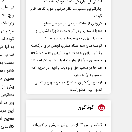
امنیتی آن برای کل منطقه بود/مختصات
بی‌امان 
جغرافیایی مسیر مد نظر طرفین، مورد تفاهم قرار
رنج حاص
گرفته
زیرساخت‌
گزارشی از حادثه دریایی در سواحل عمان
مردم در 
دهها فلسطینی بر اثر حملات شهرک نشینان و
نظامیان رژیم صهیونیستی زخمی شدند
کرده‌اند
توصیه‌های مهم ستاد مرکزی اربعین برای بازگشت
به گزارش
زائران | پایان خدمات مرزی اربعین ۱۵ مرداد ۱۴۰۵
غذایی مج
فلسطین هرگز از اولویت ایران خارج نخواهد شد
دست به ت
هر جا در مسیر حق و ولایت باشیم، در حریم امام
خانواده‌
حسین (ع) هستیم
همین مو
اربعین بزرگ‌ترین اجتماع مردمی جهان و تجلی
یکی از 
تداوم پیام عاشوراست
دسترس مر
وی در اد
گوناگون
این درس
همین امر
گلکسی اس ۲۷ اولترا؛ پیش‌نمایشی از تغییرات
کالا‌های