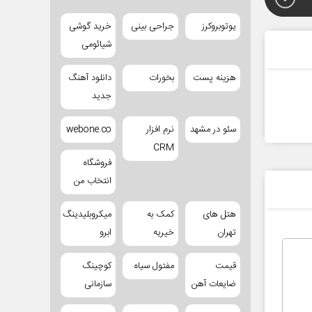
یوتوبروکرز
جراحی بینی
خرید گوشی
شیائومی
هزینه پست
بخورات
دانلود آهنگ
جدید
سئو در مشهد
نرم افزار
webone.co
CRM
فروشگاه
انتخاب من
هتل های
کمک به
میکروبلیدینگ
تهران
خیریه
ابرو
قیمت
مفتول سیاه
کوچینگ
ضایعات آهن
سازمانی