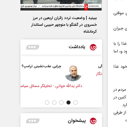
ی موقتی
ببینید | وضعیت تردد زائران اربعین در مرز
خسروی در گفتگو با منوچهر حبیبی استاندار
ی جبران
کرمانشاه
ا را با
یادداشت
 و، اما
خود غذا
و زندگی
چرایی عقب‌نشینی ترامپ؟
زنامه‌نگار
دکتر یدالله جوانی - تحلیلگر مسائل سیاسی
عباس سلیم
مردم در
کنین در
رد.
از طرفی
پیشخوان