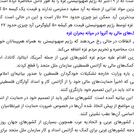
سه ماه است که از ۹ اکتبر که رژیم صهیونیستی غزه را به طور کامل محاصره کرده ا
به ساده‌ترین م
از بی‌کیفیت‌ترین آرد ممکن نیز چیزی حدود ۲۰۰ دلار است و این در حالی
سط رژیم صهیونیستی قیمت هر کیشه ۵۰ کیلوگرمی آرد چیزی حدود ۲۷ دلار بود.
های مالی به آنروا در میانه بحران غزه
 اتفاقات در حالی رخ می‌دهند که رژیم صهیونیستی به همراه هم‌پیمانان خود
دت محاصره و تحریم مردم غزه اضافه می‌کند.
ترین اقدام علیه مردم غزه کشور‌های غربی از جمله آمریکا، ایتالیا، کانادا، است
مک‌های مالی به آژانس فلسطینی سازمان ملل متحد را قطع کردند.
 باره وزارت خارجه تشکیلات خودگردان فلسطین با صدور بیانیه‌ای اعلام 
ی که اخیراً حمایت‌های مالی خود را از آژانس کار و امداد آوارگان فلسطینی 
 نخست روزنامه ها‌ی یکشنبه ۴ مردادماه
صفحات نخست روزنامه ها‌ی شنبه ۳ مردادماه
 اند باید در این تصمیم خود بازنگری کنند.
 این بیانیه آمده است: کشور‌های مذکور باید از تصمیم خود در حمایت از ان
ی مواضع از پیش اتخاذ شده آن‌ها در خصوص ضرورت حمایت از غیرنظامیان 
 اساسی آن‌ها عقب نشینی کنند.
کشور‌های عربی و اتحادیه عرب همچون بسیاری از کشور‌های جهان روز 
دجه کشور‌های غربی برای کمک به آژانس امداد و کار سازمان ملل متحد برای 