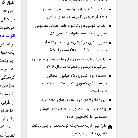
بنیادین در پرچمدار بعدی سامسونگ
طبق گزار
رشد خیره‌کننده بازار توکن‌های هوش مصنوعی
این حال،
(AI)؛ از هیجان تا زیرساخت‌های واقعی
در حالی 
انقلاب گوشی‌های تاشو‌ با طعم هوش مصنوعی؛
می‌شوند.
معرفی و مقایسه خانواده گلکسی Z۸
اثرات نا
بحران باتری در گوشی‌های سامسونگ؛ آیا
به‌روزرسانی One UI ۸.۵ مقصر است؟
یک چهارم
آیا خودروهای خودران جای ماشین‌های معمولی را
روز پنجش
می‌گیرند؟ بررسی وضعیت در سال ۲۰۲۶
به سر می
استعلام وام ضروری ۷۵ میلیون تومانی
گرسنگی ر
بازنشستگان کشوری؛ نحوه مشاهده نتیجه
سازمان‌ه
درخواست
را مستند 
این غذای لاکچری را ۱۵ دقیقه‌ای آماده کنید
از طرفی 
چگونه می‌توان تصاویر ساخته‌شده با هوش
اما خانو
مصنوعی را تشخیص داد؟
یکی از ا
طرز تهیه تارت فلپ‌جک توت‌فرنگی با پنیر ریکوتا؛
است که ه
دسری ساده و خوشمزه
تقریباً 