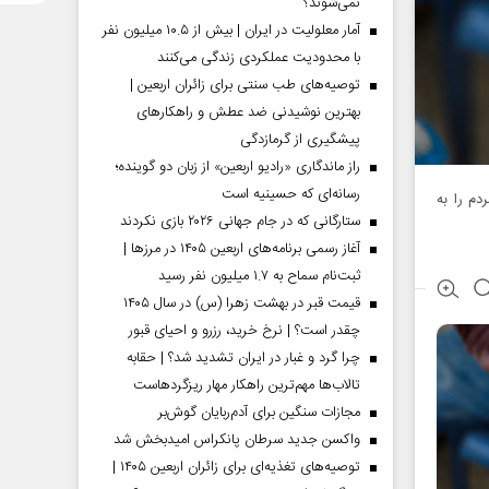
نمی‌شوند؟
آمار معلولیت در ایران | بیش از ۱۰.۵ میلیون نفر
با محدودیت عملکردی زندگی می‌کنند
توصیه‌های طب سنتی برای زائران اربعین |
بهترین نوشیدنی ضد عطش و راهکارهای
پیشگیری از گرمازدگی
راز ماندگاری «رادیو اربعین» از زبان دو گوینده؛
رسانه‌ای که حسینیه است
م را به
ستارگانی که در جام جهانی ۲۰۲۶ بازی نکردند
آغاز رسمی برنامه‌های اربعین ۱۴۰۵ در مرز‌ها |
ثبت‌نام سماح به ۱.۷ میلیون نفر رسید
قیمت قبر در بهشت زهرا (س) در سال ۱۴۰۵
چقدر است؟ | نرخ خرید، رزرو و احیای قبور
چرا گرد و غبار در ایران تشدید شد؟ | حقابه
تالاب‌ها مهم‌ترین راهکار مهار ریزگردهاست
مجازات سنگین برای آدم‌ربایان گوش‌بر
واکسن جدید سرطان پانکراس امیدبخش شد
توصیه‌های تغذیه‌ای برای زائران اربعین ۱۴۰۵ |