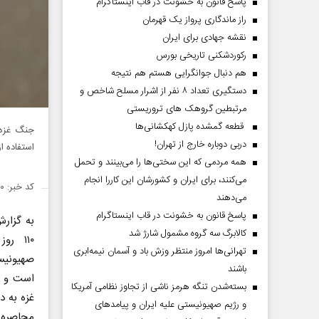
پاسخ قانون به خشونت در قاب اینستاگرام
راز ماندگاری پرواز یک قهرمان
نقشه جهادی برای ایران
رکوردشکنی تاریخی بورس
هم دنبال جوانگرایی هستم هم نتیجه
دستگیری تعداد ۸ نفر از اشرار مسلح شاخص و
مرتبطین گروهک های تروریستی
قطعه گمشده پازل کهکشانی‌ها
جنگ غزه 
دربی دوباره خارج از تهران!
استفاده ا
همه مردمی که این سختی‌ها را می‌بینند و تحمل
می‌کنند، برای ایران و کشورشان این کاررا انجام
کد خبر: ۱۴۴۳۰۶۰
می‌دهند
پاسخ قانون به خشونت در قاب اینستاگرام
به گزار
کالابرگ سه گروه مشمول شارژ شد
۱۱۰ ر
تهرانی‌ها امروز منتظر وزش باد و آسمان نیمه‌ابری
صهیونیس
باشند
است و د
بسته‌شدن تنگه هرمز ناشی از تجاوز نظامی آمریکا
غزه به 
و رژیم صهیونیستی علیه ایران و پیامد‌های
محاصره ک