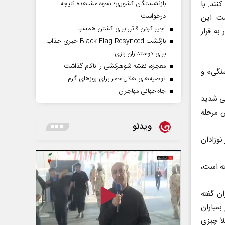
نند. با
بازنشستگان کشوری؛ نحوه مشاهده نتیجه
درخواست
ست. این
اجیر کردن قاتل برای کشتن همسر!
به فرار
بازگشت Black Flag Resynced خبری جذاب
برای دوستداران بازی
معجزه، نقشه شوهرکشی را ناکام گذاشت
دید گرسنگی» و
توصیه‌های هلال‌احمر برای روز‌های گرم
جام‌جهانی مهاجران
یی شدید
ن مرحله
ویدئو
نوزادان
ته است،
ان گفته
بمباران
اً چیزی