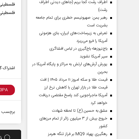
اطراف رشت کجا بریم (جاهای دیدنی اطراف
فلسطینی
رشت)
فلسطینی‌
رهبر یمن: صهیونیسم خطری برای تمام جامعه
بشریت است
تعرض به زیرساخت‌های ایران، بنای هژمونی
آمریکا را فرو می‌ریزد
باج‌نیوزها؛ باج‌گیری در لباس افشاگری
سپر آمریکا نشوید
یورش آرش‌های ارتش به مراکز و پایگاه‌ آمریکا در
اشتراک گذ
بحرین
قیمت طلا و سکه امروز ۱۱ مرداد ۱۴۰۵ | افت
قیمت طلا در بازار تهران با کاهش نرخ ارز
آمریکا ماجراجویی کند پاسخ مقتضی دریافت
خواهد کرد
عشق به حسین (ع) تا لحظه شهادت
برچسب ه
خروج بیش از ۳ میلیون زائر از تمام مرز‌های
کشور
رهگیری پهپاد MQ9 بر فراز تنگه هرمز
ن