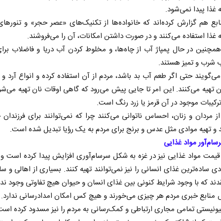
 غذا پیدا نمی‌شود.
بع هم گزارش کرده‌اند که خانواده‌ها از تکنیک‌های «عصر حجر» و تنور‌ها
ه غذا استفاده می‌کنند و در صورت داشتن امکانات، آن را می‌فروشند.
مچنین در حال پمپاژ آب از چاه‌ها، و مخلوط کردن آب دریا و فاضلاب برا
 شرب و تمیز هستند.
ی‌گویند حتی اگر طعم آب بد باشد، مردم از آن استفاده کرده و انواع آرد و غذ
 تهیه می‌کنند. این امر تا جایی پیش می‌رود که گاهی اوقات نان تهیه می‌شود
ترکیبات موجود در آن قرمز یا زرد رنگ است.
ز مردان و زنان، احساس ناتوانی می‌کنند چرا که نمی‌توانند برای فرزندان 
از باتلاق انرژی تا بن‌بست ترامپ
حکایت یک تاریخ و د
نرگس خانعلی‌زاده - رو
د و تهیه موادی مثل عدس و برنج برای مردم به یک رؤیا تبدیل شده است.
ام‌آور مواد غذایی
سپهوند - سخنگوی کمیسیون انرژی مجلس
قیمت مواد غذایی نیز در غزه به شکل سرسام‌آوری افزایش پیدا کرده است و 
ی ساده‌ترین غذای انسانی را نیز نمی‌توانند تهیه کنند. بسیاری از اهالی و سا
دند که با وجود شرایط کنونی بین غذای انسان و حیوان هیچ تفاوتی وجود ندا
 منابع خبری مردم هر چیزی می‌خورند و هیچ کس امکان امدادرسانی ندارد. 
ونیستی تمامی مجاری ارتباطی و کمک‌رسانی به مردم را نیز مسدود کرده است