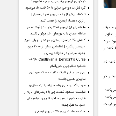
در گرمای اربعین چه بخوریم و چه نخوریم؟
گره قتل در دی‌جی پارتی با ۵۰ قسم باز می‌شود
ثبت‌نام بیش از یک میلیون نفر در سماح |
زائران «همیار اربعین» را نصب کنند
بل مصرف
متقاضیان ارز اربعین ۱۴۰۵ بخوانند | ثبت‌نام در
سامانه سماح را به روز‌های آخر موکول نکنید
ندازد.
کاهش ۲۵ درصدی بستری مجدد با اجرای طرح
ود مواد
«پرستار پیگیر» | شناسایی بیش از ۳۰۰۰ مورد
 کنند و
جدید سرطان در خانواده بیماران
Castlevania: Belmont’s Curse؛ بازگشت
کنند که
باشکوه شکارچیان خون‌آشام
روی هر لینکی کلیک نکنید، دام کلاهبرداران
د و در
سایبری همین‌جاست
سرمایه‌گذاری برای رفاه؛ هزینه یا آینده‌سازی؟
ی‌کنند.
بازگشت مسعود شصت‌چی با دردسر‌های تازه؛ از
‌کنند.
شایعه حضور در میز مذاکره تا پایان فیلمبرداری
ور قیمت
«مرد سه‌هزارچهره»
استعلام وام ضروری ۷۵ میلیون تومانی