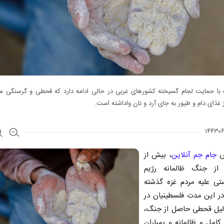
با حمایت لجام گسیخته کشور‌های غربی در حالی ادامه دارد که قحطی و گرسنگی مرد
ز غذای دام و طیور به جای آرد و نان واداشته است.
ش
جام جم آنلاین
، بیش از
وز از جنگ ظالمانه رژیم
تی علیه مردم غزه گذشته
ر این مدت فلسطینیان در
دلیل قحطی حاصل از جنگ،
امل و ظالمانه و بمباران