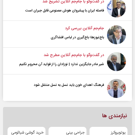
در گفت‌و‌گو با جام‌جم آنلاین تشریح شد
فاصله ایران با پیشرو‌ان هوش مصنوعی قابل جبران است
جام‌جم آنلاین بررسی کرد
باج‌نیوزها؛ باج‌گیری در لباس افشاگری
در گفت‌و‌گو با جام‌جم آنلاین مطرح شد
شیر مادر جایگزین ندارد | نوزادان را از فواید آن محروم نکنیم
فرهنگ اهدای خون باید نسل به نسل منتقل شود
نیازمندی ها
یوتوبروکرز
جراحی بینی
خرید گوشی شیائومی