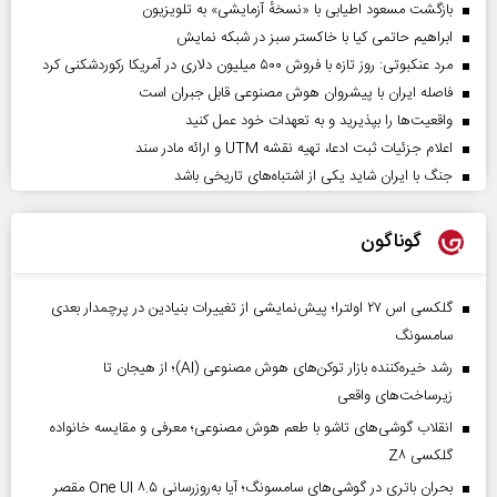
بازگشت مسعود اطیابی با «نسخهٔ آزمایشی» به تلویزیون
ابراهیم حاتمی کیا با خاکستر سبز در شبکه نمایش
مرد عنکبوتی: روز تازه با فروش ۵۰۰ میلیون دلاری در آمریکا رکوردشکنی کرد
فاصله ایران با پیشرو‌ان هوش مصنوعی قابل جبران است
واقعیت‌ها را بپذیرید و به تعهدات خود عمل کنید
اعلام جزئیات ثبت ادعا، تهیه نقشه UTM و ارائه مادر سند
جنگ با ایران شاید یکی از اشتباه‌های تاریخی باشد
گوناگون
گلکسی اس ۲۷ اولترا؛ پیش‌نمایشی از تغییرات بنیادین در پرچمدار بعدی
سامسونگ
رشد خیره‌کننده بازار توکن‌های هوش مصنوعی (AI)؛ از هیجان تا
زیرساخت‌های واقعی
انقلاب گوشی‌های تاشو‌ با طعم هوش مصنوعی؛ معرفی و مقایسه خانواده
گلکسی Z۸
بحران باتری در گوشی‌های سامسونگ؛ آیا به‌روزرسانی One UI ۸.۵ مقصر