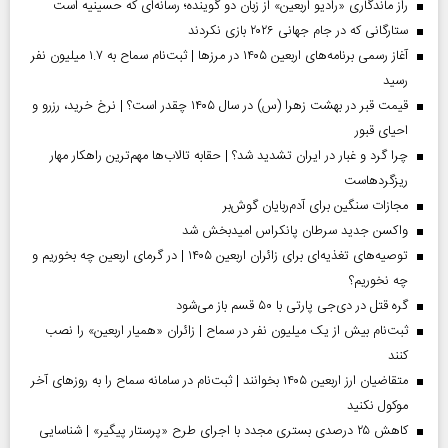
راز ماندگاری «رادیو اربعین» از زبان دو گوینده؛ رسانه‌ای که حسینیه است
ستارگانی که در جام جهانی ۲۰۲۶ بازی نکردند
آغاز رسمی برنامه‌های اربعین ۱۴۰۵ در مرز‌ها | ثبت‌نام سماح به ۱.۷ میلیون نفر
رسید
قیمت قبر در بهشت زهرا (س) در سال ۱۴۰۵ چقدر است؟ | نرخ خرید، رزرو و
احیای قبور
چرا گرد و غبار در ایران تشدید شد؟ | حقابه تالاب‌ها مهم‌ترین راهکار مهار
ریزگردهاست
مجازات سنگین برای آدم‌ربایان گوش‌بر
واکسن جدید سرطان پانکراس امیدبخش شد
توصیه‌های تغذیه‌ای برای زائران اربعین ۱۴۰۵ | در گرمای اربعین چه بخوریم و
چه نخوریم؟
گره قتل در دی‌جی پارتی با ۵۰ قسم باز می‌شود
ثبت‌نام بیش از یک میلیون نفر در سماح | زائران «همیار اربعین» را نصب
کنند
متقاضیان ارز اربعین ۱۴۰۵ بخوانند | ثبت‌نام در سامانه سماح را به روز‌های آخر
موکول نکنید
کاهش ۲۵ درصدی بستری مجدد با اجرای طرح «پرستار پیگیر» | شناسایی