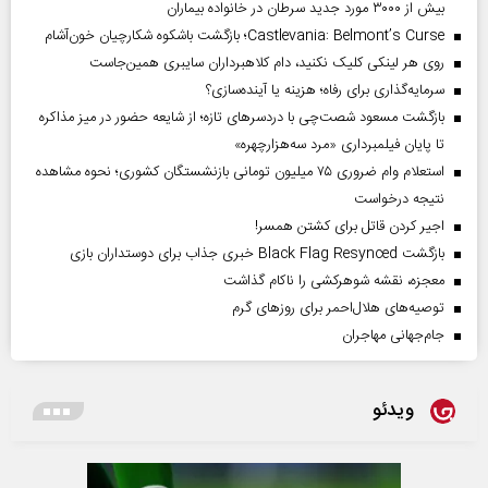
بیش از ۳۰۰۰ مورد جدید سرطان در خانواده بیماران
Castlevania: Belmont’s Curse؛ بازگشت باشکوه شکارچیان خون‌آشام
روی هر لینکی کلیک نکنید، دام کلاهبرداران سایبری همین‌جاست
سرمایه‌گذاری برای رفاه؛ هزینه یا آینده‌سازی؟
بازگشت مسعود شصت‌چی با دردسر‌های تازه؛ از شایعه حضور در میز مذاکره
تا پایان فیلمبرداری «مرد سه‌هزارچهره»
استعلام وام ضروری ۷۵ میلیون تومانی بازنشستگان کشوری؛ نحوه مشاهده
نتیجه درخواست
اجیر کردن قاتل برای کشتن همسر!
بازگشت Black Flag Resynced خبری جذاب برای دوستداران بازی
معجزه، نقشه شوهرکشی را ناکام گذاشت
توصیه‌های هلال‌احمر برای روز‌های گرم
جام‌جهانی مهاجران
ویدئو