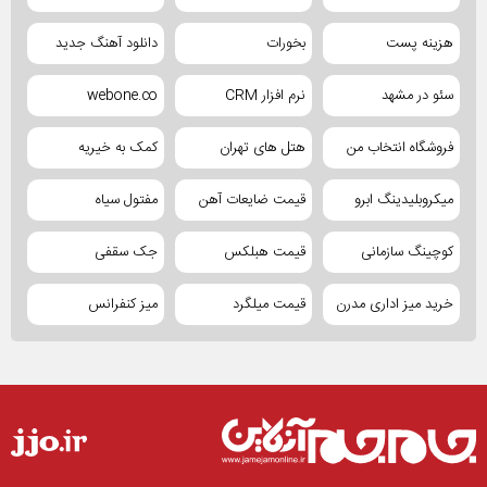
هزینه پست
بخورات
دانلود آهنگ جدید
سئو در مشهد
نرم افزار CRM
webone.co
فروشگاه انتخاب من
هتل های تهران
کمک به خیریه
میکروبلیدینگ ابرو
قیمت ضایعات آهن
مفتول سیاه
کوچینگ سازمانی
قیمت هبلکس
جک سقفی
خرید میز اداری مدرن
قیمت میلگرد
میز کنفرانس