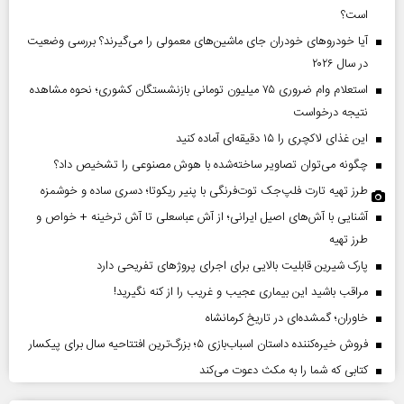
است؟
آیا خودروهای خودران جای ماشین‌های معمولی را می‌گیرند؟ بررسی وضعیت
در سال ۲۰۲۶
استعلام وام ضروری ۷۵ میلیون تومانی بازنشستگان کشوری؛ نحوه مشاهده
نتیجه درخواست
این غذای لاکچری را ۱۵ دقیقه‌ای آماده کنید
چگونه می‌توان تصاویر ساخته‌شده با هوش مصنوعی را تشخیص داد؟
طرز تهیه تارت فلپ‌جک توت‌فرنگی با پنیر ریکوتا؛ دسری ساده و خوشمزه
آشنایی با آش‌های اصیل ایرانی؛ از آش عباسعلی تا آش ترخینه + خواص و
طرز تهیه
پارک شیرین قابلیت‌ بالایی برای اجرای پروژهای تفریحی دارد
مراقب باشید این بیماری عجیب و غریب را از کنه نگیرید!
خاوران؛ گمشده‌ای در تاریخ کرمانشاه
فروش خیره‌کننده داستان اسباب‌بازی ۵؛ بزرگ‌ترین افتتاحیه سال برای پیکسار
کتابی که شما را به مکث دعوت می‌کند