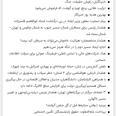
خبرنگاران؛ راویان حقیقت جنگ
ترکیب طلایی برنج، لوبیا و گوشت که فراموش نمی‌شود
بهترین هدیه روز خبرنگار
پیام تسلیت معاون وزیر ارشاد در پی درگذشت استاد ابوالقاسم قاسم‌زاده
هشدار پلیس برای مسافران شمال؛ مسیر جنوب به شمال چالوس و تهران–
شمال بسته شد
هشدار متخصصان؛ هپاتیت خاموش می‌تواند به سرطان کبد برسد!
اجازه ایجاد مسیر دوم را در تنگه هرمز نمی‌دهیم
هک شرکت‌های مالی با تماس تلفنی؛ فیشینگ صوتی برای سرقت اطلاعات
حساس
نقض آتش‌بس در لبنان؛ حمله توپخانه‌ای و پهپادی اسرائیل به چند شهرک
هشدار نارنجی هواشناسی برای ۴ استان؛ خطر سیلاب و رعدوبرق در ارتفاعات
با همراهی کارشناسان، دانشگاهیان، مدیران و فعالان اقتصادی در حال پیگیری
مسائل هستیم/پیگیری دولت برای افزایش مبلغ کالابرگ ادامه دارد
۳ تصادف مرگبار در بزرگراه‌های تهران؛ هشدار پلیس درباره بی‌توجهی و تغییر
مسیر ناگهانی
ببینید | وقتی ستاره‌ها قبل از گل جشن گرفتند!
پرداخت مابه‌التفاوت حقوق بازنشستگان تأمین اجتماعی