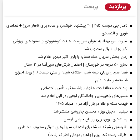
پربازدید
پربحث
ناهار چی درست کنم؟ | ۲۰ پیشنهاد خوشمزه و ساده برای ناهار امروز + غذاهای
فوری و اقتصادی
امیرحسین بهداد به عنوان سرپرست هیئت کوهنوردی و صعودهای ورزشی
آذربایجان شرقی منصوب شد
زمان پخش سریال «ماه عسل» با بازی اکبر عبدی اعلام شد
دمای ۵۰ درجه در خوزستان | احتمال بارش‌های سیل‌آسا در ۳ استان
قصه سریال رویای نیمه شب اختلاف شیعه و سنی نیست/ از روند اجرای
فیلمنامه رضایت دارم
پرداخت مابه‌التفاوت حقوق بازنشستگان تأمین اجتماعی
مسیر‌های راهپیمایی جاماندگان اربعین در البرز اعلام شد
قیمت سکه و طلا در بازار آزاد در ۱۰ مرداد ۱۴۰۵
ببینید | «چهل روز » محسن چاووشی منتشر شد
رسانه‌های برون‌مرزی راویان جهانی اربعین
نظرسنجی شبکه تماشا برای انتخاب سریال‌های شرقی محبوب مخاطبان
اطراف رشت کجا بریم (جاهای دیدنی اطراف رشت)