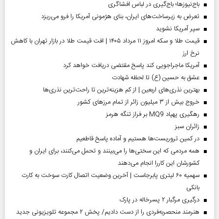
باج‌نیوزها؛ باج‌گیری در لباس افشاگری
تعرض به زیرساخت‌های ایران، بنای هژمونی آمریکا را فرو می‌ریزد
سپر آمریکا نشوید
قیمت طلا و سکه امروز ۱۱ مرداد ۱۴۰۵ | افت قیمت طلا در بازار تهران با کاهش
نرخ ارز
آمریکا ماجراجویی کند پاسخ مقتضی دریافت خواهد کرد
عشق به حسین (ع) تا لحظه شهادت
بهترین نذری‌های اربعین | از کم هزینه‌ترین تا راحت‌ترین نذری‌ها
خروج بیش از ۳ میلیون زائر از تمام مرز‌های کشور
رهگیری پهپاد MQ9 بر فراز تنگه هرمز
‌زائران سبز
در کمین تروریست‌ها هستیم و آماده پاسخ قاطعیم
همه مردمی که این سختی‌ها را می‌بینند و تحمل می‌کنند، برای ایران و
کشورشان این کاررا انجام می‌دهند
سهمیه ۶۰ لیتری پابرجاست | آخرین وضعیت اتصال کارت سوخت به کارت
بانکی
درگیری مرگبار ۲ پسرخاله در پارک
هنرمند منحصر‌به‌فردی را از دست دادیم/ پخش ۲ مجموعه تلویزیونی جدید