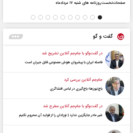
صفحات‌نخست‌روزنامه ها‌ی شنبه ۱۷ مردادماه
گفت و گو
در گفت‌و‌گو با جام‌جم آنلاین تشریح شد
فاصله ایران با پیشرو‌ان هوش مصنوعی قابل جبران است
جام‌جم آنلاین بررسی کرد
باج‌نیوزها؛ باج‌گیری در لباس افشاگری
در گفت‌و‌گو با جام‌جم آنلاین مطرح شد
شیر مادر جایگزین ندارد | نوزادان را از فواید آن محروم نکنیم