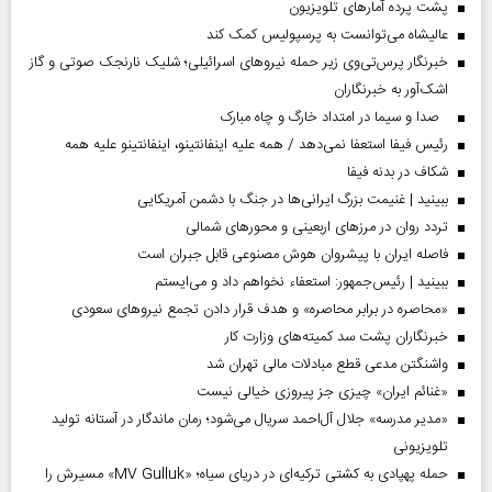
پشت پرده آمارهای تلویزیون
عالیشاه می‌توانست به پرسپولیس کمک کند
خبرنگار پرس‌تی‌وی زیر حمله نیروهای اسرائیلی؛ شلیک نارنجک صوتی و گاز
اشک‌آور به خبرنگاران
صدا و سیما در امتداد خارگ و چاه مبارک
رئیس فیفا استعفا نمی‌دهد / همه علیه اینفانتینو، اینفانتینو علیه همه
شکاف در بدنه فیفا
ببینید | غنیمت بزرگ ایرانی‌ها در جنگ با دشمن آمریکایی
تردد روان در مرزهای اربعینی و محورهای شمالی
فاصله ایران با پیشرو‌ان هوش مصنوعی قابل جبران است
ببینید | رئیس‌جمهور: استعفاء نخواهم داد و می‌ایستم
«محاصره در برابر محاصره» و هدف قرار دادن تجمع نیروهای سعودی
خبرنگاران پشت سد کمیته‌های وزارت کار
واشنگتن مدعی قطع مبادلات مالی تهران شد
«غنائم ایران» چیزی جز پیروزی خیالی نیست
«مدیر مدرسه» جلال آل‌احمد سریال می‌شود؛ رمان ماندگار در آستانه تولید
تلویزیونی
حمله پهپادی به کشتی ترکیه‌ای در دریای سیاه؛ «MV Gulluk» مسیرش را