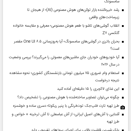
سامسونگ
رشد خیره‌کننده بازار توکن‌های هوش مصنوعی (AI)؛ از هیجان تا
زیرساخت‌های واقعی
انقلاب گوشی‌های تاشو‌ با طعم هوش مصنوعی؛ معرفی و مقایسه خانواده
گلکسی Z۸
بحران باتری در گوشی‌های سامسونگ؛ آیا به‌روزرسانی One UI ۸.۵ مقصر
است؟
آیا خودروهای خودران جای ماشین‌های معمولی را می‌گیرند؟ بررسی وضعیت
در سال ۲۰۲۶
استعلام وام ضروری ۷۵ میلیون تومانی بازنشستگان کشوری؛ نحوه مشاهده
نتیجه درخواست
این غذای لاکچری را ۱۵ دقیقه‌ای آماده کنید
چگونه می‌توان تصاویر ساخته‌شده با هوش مصنوعی را تشخیص داد؟
طرز تهیه تارت فلپ‌جک توت‌فرنگی با پنیر ریکوتا؛ دسری ساده و خوشمزه
آشنایی با آش‌های اصیل ایرانی؛ از آش عباسعلی تا آش ترخینه + خواص و
طرز تهیه
پارک شیرین قابلیت‌ بالایی برای اجرای پروژهای تفریحی دارد