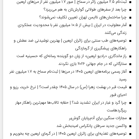
ثبت‌نام ۲.۵ میلیون زائر در سماح | عبور ۱.۷ میلیون نفر از مرز‌های اربعین
چرا بعد از سفرهای طولانی گوارش‌تان به هم می‌ریزد؟
چرا ساختمان‌های ناایمن تهران تعیین تکلیف نمی‌شوند؟
آمار معلولیت در ایران | بیش از ۱۰.۵ میلیون نفر با محدودیت عملکردی
زندگی می‌کنند
توصیه‌های طب سنتی برای زائران اربعین | بهترین نوشیدنی ضد عطش و
راهکارهای پیشگیری از گرمازدگی
راز ماندگاری «رادیو اربعین» از زبان دو گوینده؛ رسانه‌ای که حسینیه است
ستارگانی که در جام جهانی ۲۰۲۶ بازی نکردند
آغاز رسمی برنامه‌های اربعین ۱۴۰۵ در مرز‌ها | ثبت‌نام سماح به ۱.۷ میلیون نفر
رسید
قیمت قبر در بهشت زهرا (س) در سال ۱۴۰۵ چقدر است؟ | نرخ خرید، رزرو و
احیای قبور
چرا گرد و غبار در ایران تشدید شد؟ | حقابه تالاب‌ها مهم‌ترین راهکار مهار
ریزگردهاست
مجازات سنگین برای آدم‌ربایان گوش‌بر
واکسن جدید سرطان پانکراس امیدبخش شد
توصیه‌های تغذیه‌ای برای زائران اربعین ۱۴۰۵ | در گرمای اربعین چه بخوریم و