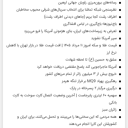
رسانه‌های برون‌مرزی راویان جهانی اربعین
نظرسنجی شبکه تماشا برای انتخاب سریال‌های شرقی محبوب مخاطبان
اطراف رشت کجا بریم (جاهای دیدنی اطراف رشت)
باج‌نیوزها؛ باج‌گیری در لباس افشاگری
تعرض به زیرساخت‌های ایران، بنای هژمونی آمریکا را فرو می‌ریزد
سپر آمریکا نشوید
قیمت طلا و سکه امروز ۱۱ مرداد ۱۴۰۵ | افت قیمت طلا در بازار تهران با کاهش
نرخ ارز
عشق به حسین (ع) تا لحظه شهادت
آمریکا ماجراجویی کند پاسخ مقتضی دریافت خواهد کرد
خروج بیش از ۳ میلیون زائر از تمام مرز‌های کشور
رهگیری پهپاد MQ9 بر فراز تنگه هرمز
درگیری مرگبار ۲ پسرخاله در پارک
سهمیه ۶۰ لیتری پابرجاست | آخرین وضعیت اتصال کارت سوخت به کارت
بانکی
‌زائران سبز
همه مردمی که این سختی‌ها را می‌بینند و تحمل می‌کنند، برای ایران و
کشورشان این کاررا انجام می‌دهند