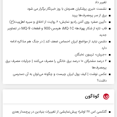
تغییر داد
نشست خبری پزشکیان همزمان با روز خبرنگار برگزار می شود
برق از سر پرمصرف‌ها پرید
«آیین صفر» روی آنتن رادیو نمایش؛ ۶ روایت از اخلاق و سیره اهل‌بیت(ع)
قاب تازه از شکار پهپادها؛ MQ-1C، هرمس-900 و قطعات MQ-9 در تصاویر
جدید
دشمن نباید از مواضع ایران احساس ضعف کند | در جنگ هم مذاکره ادامه
دارد
«جریان» تریبون نخبگان
۲ درصد مشترکان ۱۰ درصد برق خانگی را مصرف می‌کنند | جزئیات مصرف برق
پرمصرف‌ها
عکس نوشت | کیف پول ایران چیست و چگونه می‌توان به آن دسترسی
داشت؟
گوناگون
گلکسی اس ۲۷ اولترا؛ پیش‌نمایشی از تغییرات بنیادین در پرچمدار بعدی