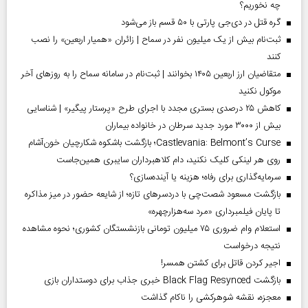
چه نخوریم؟
گره قتل در دی‌جی پارتی با ۵۰ قسم باز می‌شود
ثبت‌نام بیش از یک میلیون نفر در سماح | زائران «همیار اربعین» را نصب
کنند
متقاضیان ارز اربعین ۱۴۰۵ بخوانند | ثبت‌نام در سامانه سماح را به روز‌های آخر
موکول نکنید
کاهش ۲۵ درصدی بستری مجدد با اجرای طرح «پرستار پیگیر» | شناسایی
بیش از ۳۰۰۰ مورد جدید سرطان در خانواده بیماران
Castlevania: Belmont’s Curse؛ بازگشت باشکوه شکارچیان خون‌آشام
روی هر لینکی کلیک نکنید، دام کلاهبرداران سایبری همین‌جاست
سرمایه‌گذاری برای رفاه؛ هزینه یا آینده‌سازی؟
بازگشت مسعود شصت‌چی با دردسر‌های تازه؛ از شایعه حضور در میز مذاکره
تا پایان فیلمبرداری «مرد سه‌هزارچهره»
استعلام وام ضروری ۷۵ میلیون تومانی بازنشستگان کشوری؛ نحوه مشاهده
نتیجه درخواست
اجیر کردن قاتل برای کشتن همسر!
بازگشت Black Flag Resynced خبری جذاب برای دوستداران بازی
معجزه، نقشه شوهرکشی را ناکام گذاشت