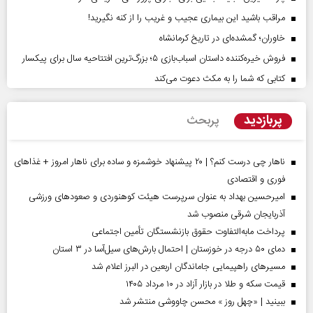
مراقب باشید این بیماری عجیب و غریب را از کنه نگیرید!
خاوران؛ گمشده‌ای در تاریخ کرمانشاه
فروش خیره‌کننده داستان اسباب‌بازی ۵؛ بزرگ‌ترین افتتاحیه سال برای پیکسار
کتابی که شما را به مکث دعوت می‌کند
پربازدید
پربحث
ناهار چی درست کنم؟ | ۲۰ پیشنهاد خوشمزه و ساده برای ناهار امروز + غذاهای
فوری و اقتصادی
امیرحسین بهداد به عنوان سرپرست هیئت کوهنوردی و صعودهای ورزشی
آذربایجان شرقی منصوب شد
پرداخت مابه‌التفاوت حقوق بازنشستگان تأمین اجتماعی
دمای ۵۰ درجه در خوزستان | احتمال بارش‌های سیل‌آسا در ۳ استان
مسیر‌های راهپیمایی جاماندگان اربعین در البرز اعلام شد
قیمت سکه و طلا در بازار آزاد در ۱۰ مرداد ۱۴۰۵
ببینید | «چهل روز » محسن چاووشی منتشر شد