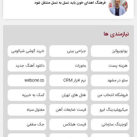
فرهنگ اهدای خون باید نسل به نسل منتقل شود
نیازمندی ها
یوتوبروکرز
جراحی بینی
خرید گوشی شیائومی
هزینه پست
بخورات
دانلود آهنگ جدید
سئو در مشهد
نرم افزار CRM
webone.co
فروشگاه انتخاب من
هتل های تهران
کمک به خیریه
میکروبلیدینگ ابرو
قیمت ضایعات آهن
مفتول سیاه
کوچینگ سازمانی
قیمت هبلکس
جک سقفی