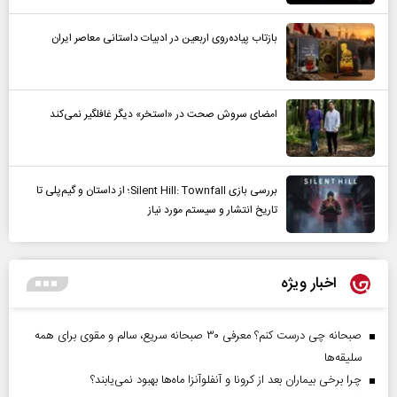
بازتاب پیاده‌روی اربعین در ادبیات داستانی معاصر ایران
امضای سروش صحت در «استخر» دیگر غافلگیر نمی‌کند
بررسی بازی Silent Hill: Townfall؛ از داستان و گیم‌پلی تا
تاریخ انتشار و سیستم مورد نیاز
اخبار ویژه
صبحانه چی درست کنم؟ معرفی ۳۰ صبحانه سریع، سالم و مقوی برای همه
سلیقه‌ها
چرا برخی بیماران بعد از کرونا و آنفلوآنزا ماه‌ها بهبود نمی‌یابند؟