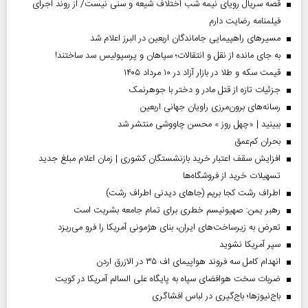
قصه سریال رویای نیمه شب اختلاف شیعه و سنی نیست/ از روند اجرای
فیلمنامه رضایت دارم
مسیر‌های راهپیمایی جاماندگان اربعین در البرز اعلام شد
به جای مانده از نقل و انتقالات؛ سپاهان و پرسپولیس سد ساختند!
قیمت سکه و طلا در بازار آزاد در ۱۰ مرداد ۱۴۰۵
جزئیات تازه از قتل مادر و دختر با جوهرنمک
رسانه‌های برون‌مرزی راویان جهانی اربعین
ببینید | «چهل روز » محسن چاووشی منتشر شد
بحران کم‌عمق
افزایش سقف اعتبار خرید بازنشستگان کشوری | زمان اعلام مبلغ جدید
تسهیلات خرید از فروشگاه‌ها
اطراف رشت کجا بریم (جاهای دیدنی اطراف رشت)
رهبر یمن: صهیونیسم خطری برای تمام جامعه بشریت است
تعرض به زیرساخت‌های ایران، بنای هژمونی آمریکا را فرو می‌ریزد
سپر آمریکا نشوید
انهدام کامل سه فروند هواپیمای اف ۳۵ در الازرق اردن
ضربات سخت هوافضای سپاه به پایگاه علی السالم آمریکا در کویت
باج‌نیوزها؛ باج‌گیری در لباس افشاگری