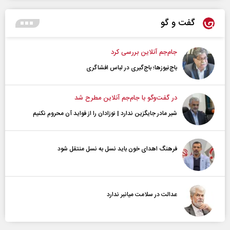
گفت و گو
جام‌جم آنلاین بررسی کرد
باج‌نیوزها؛ باج‌گیری در لباس افشاگری
در گفت‌و‌گو با جام‌جم آنلاین مطرح شد
شیر مادر جایگزین ندارد | نوزادان را از فواید آن محروم نکنیم
فرهنگ اهدای خون باید نسل به نسل منتقل شود
عدالت در سلامت میانبر ندارد