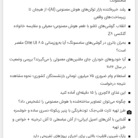
سامسونگ
رشد خیره‌کننده بازار توکن‌های هوش مصنوعی (AI)؛ از هیجان تا
زیرساخت‌های واقعی
انقلاب گوشی‌های تاشو‌ با طعم هوش مصنوعی؛ معرفی و مقایسه خانواده
گلکسی Z۸
بحران باتری در گوشی‌های سامسونگ؛ آیا به‌روزرسانی One UI ۸.۵ مقصر
است؟
آیا خودروهای خودران جای ماشین‌های معمولی را می‌گیرند؟ بررسی وضعیت
در سال ۲۰۲۶
استعلام وام ضروری ۷۵ میلیون تومانی بازنشستگان کشوری؛ نحوه مشاهده
نتیجه درخواست
این غذای لاکچری را ۱۵ دقیقه‌ای آماده کنید
چگونه می‌توان تصاویر ساخته‌شده با هوش مصنوعی را تشخیص داد؟
طرز تهیه تارت فلپ‌جک توت‌فرنگی با پنیر ریکوتا؛ دسری ساده و خوشمزه
آشنایی با آش‌های اصیل ایرانی؛ از آش عباسعلی تا آش ترخینه + خواص و
طرز تهیه
پارک شیرین قابلیت‌ بالایی برای اجرای پروژهای تفریحی دارد