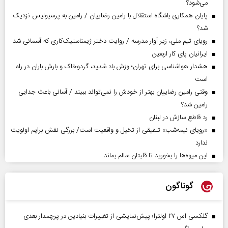
می‌شود؟
پایان همکاری باشگاه استقلال با رامین رضاییان / رامین به پرسپولیس نزدیک
شد؟
رویای تیم ملی، زیر آوار مدرسه / روایت دختر ژیمناستیک‌کاری که آسمانی شد
ایرانیان پای کار اربعین
هشدار هواشناسی برای تهران؛ وزش باد شدید، گردوخاک و بارش باران در راه
است
وقتی رامین رضاییان بهتر از خودش را نمی‌تواند ببیند / آسانی باعث جدایی
رامین شد؟
رد قاطع سازش در لبنان
«رویای نیمه‌شب» تلفیقی از تخیل و واقعیت است/ بزرگی نقش برایم اولویت
ندارد
این میوه‌ها را بخورید تا قلبتان سالم بماند
گوناگون
گلکسی اس ۲۷ اولترا؛ پیش‌نمایشی از تغییرات بنیادین در پرچمدار بعدی