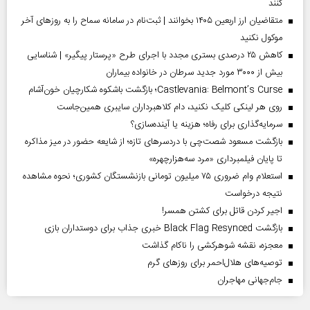
کنند
متقاضیان ارز اربعین ۱۴۰۵ بخوانند | ثبت‌نام در سامانه سماح را به روز‌های آخر
موکول نکنید
کاهش ۲۵ درصدی بستری مجدد با اجرای طرح «پرستار پیگیر» | شناسایی
بیش از ۳۰۰۰ مورد جدید سرطان در خانواده بیماران
Castlevania: Belmont’s Curse؛ بازگشت باشکوه شکارچیان خون‌آشام
روی هر لینکی کلیک نکنید، دام کلاهبرداران سایبری همین‌جاست
سرمایه‌گذاری برای رفاه؛ هزینه یا آینده‌سازی؟
بازگشت مسعود شصت‌چی با دردسر‌های تازه؛ از شایعه حضور در میز مذاکره
تا پایان فیلمبرداری «مرد سه‌هزارچهره»
استعلام وام ضروری ۷۵ میلیون تومانی بازنشستگان کشوری؛ نحوه مشاهده
نتیجه درخواست
اجیر کردن قاتل برای کشتن همسر!
بازگشت Black Flag Resynced خبری جذاب برای دوستداران بازی
معجزه، نقشه شوهرکشی را ناکام گذاشت
توصیه‌های هلال‌احمر برای روز‌های گرم
جام‌جهانی مهاجران