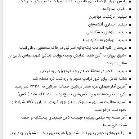
پلیس تهران از دستگیری قاتلان تا کشف سرقت ۱۰ میلیاردی خبر داد
انقلاب استوک‌ها
ببینید | بازگشت مهاجران
ببینید | بیداری آتشفشان
ببینید | رازهای خشکسالی
ببینید | پهپادی به اندازه پشه
عربستان: کلیه اقدامات یک‌جانبه اسرائیل در خاک فلسطین باطل است
«شوق پرواز» به آنتن شبکه نمایش رسید؛ روایت زندگی شهید عباس بابایی در
سالروز شهادت
ببینید | انفجار در منطقۀ صنعتی و بندر«جبل‌علی» در دبی
شائبه تلاش برای ترور ترامپ منجر به بازداشت فرد مسلح شد
آخرین آمار شهدای غزه؛ شمار قربانیان حملات اسرائیل به ۷۳۳۸۱ نفر رسید
یکی از تکان‌دهنده‌ترین عکس‌های تاریخ؛ رد جنایت تا ابد ماند (عکس)
تمدید معافیت سربازی مشمولان سه و چهار فرزندی تا پایان ۱۴۰۷؛ شرایط و
نحوه ثبت درخواست
آخر هفته چه فیلمی ببینیم؟ فهرست کامل فیلم‌های پنجشنبه و جمعه
شبکه‌های سیما
راز قبض‌های نجومی برق فاش شد؛ چرا هزینه برق برخی مشترکان چند برابر