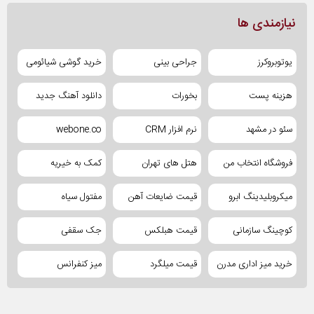
نیازمندی ها
یوتوبروکرز
جراحی بینی
خرید گوشی شیائومی
هزینه پست
بخورات
دانلود آهنگ جدید
سئو در مشهد
نرم افزار CRM
webone.co
فروشگاه انتخاب من
هتل های تهران
کمک به خیریه
میکروبلیدینگ ابرو
قیمت ضایعات آهن
مفتول سیاه
کوچینگ سازمانی
قیمت هبلکس
جک سقفی
خرید میز اداری مدرن
قیمت میلگرد
میز کنفرانس