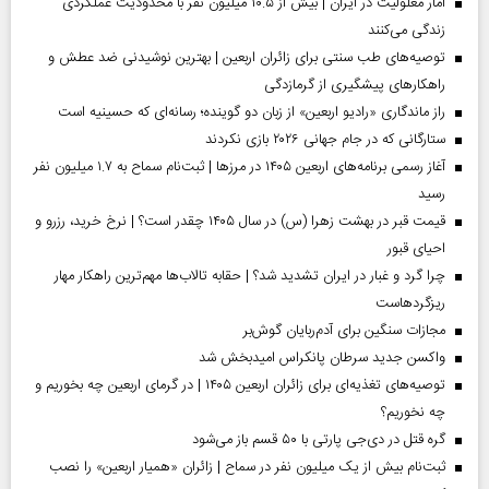
آمار معلولیت در ایران | بیش از ۱۰.۵ میلیون نفر با محدودیت عملکردی
زندگی می‌کنند
توصیه‌های طب سنتی برای زائران اربعین | بهترین نوشیدنی ضد عطش و
راهکارهای پیشگیری از گرمازدگی
راز ماندگاری «رادیو اربعین» از زبان دو گوینده؛ رسانه‌ای که حسینیه است
ستارگانی که در جام جهانی ۲۰۲۶ بازی نکردند
آغاز رسمی برنامه‌های اربعین ۱۴۰۵ در مرز‌ها | ثبت‌نام سماح به ۱.۷ میلیون نفر
رسید
قیمت قبر در بهشت زهرا (س) در سال ۱۴۰۵ چقدر است؟ | نرخ خرید، رزرو و
احیای قبور
چرا گرد و غبار در ایران تشدید شد؟ | حقابه تالاب‌ها مهم‌ترین راهکار مهار
ریزگردهاست
مجازات سنگین برای آدم‌ربایان گوش‌بر
واکسن جدید سرطان پانکراس امیدبخش شد
توصیه‌های تغذیه‌ای برای زائران اربعین ۱۴۰۵ | در گرمای اربعین چه بخوریم و
چه نخوریم؟
گره قتل در دی‌جی پارتی با ۵۰ قسم باز می‌شود
ثبت‌نام بیش از یک میلیون نفر در سماح | زائران «همیار اربعین» را نصب