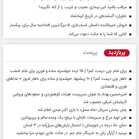
مراقب باشید این بیماری عجیب و غریب را از کنه نگیرید!
خاوران؛ گمشده‌ای در تاریخ کرمانشاه
فروش خیره‌کننده داستان اسباب‌بازی ۵؛ بزرگ‌ترین افتتاحیه سال برای پیکسار
کتابی که شما را به مکث دعوت می‌کند
پربازدید
پربحث
برای شام چی درست کنم؟ | ۲۵ ایده خوشمزه، ساده و فوری برای شام امشب
ناهار چی درست کنم؟ | ۲۰ پیشنهاد خوشمزه و ساده برای ناهار امروز + غذاهای
فوری و اقتصادی
امیرحسین بهداد به عنوان سرپرست هیئت کوهنوردی و صعودهای ورزشی
آذربایجان شرقی منصوب شد
زمان پخش سریال «ماه عسل» با بازی اکبر عبدی اعلام شد
طرز تهیه مرغ و سبزیجات تابه‌ای با برنج؛ یک وعده سالم و پرپروتئین
دمای ۵۰ درجه در خوزستان | احتمال بارش‌های سیل‌آسا در ۳ استان
ببینید | آزارگر زنان به خبرنگار جام جم: در حالت عادی نبودم، مرا ببخشید