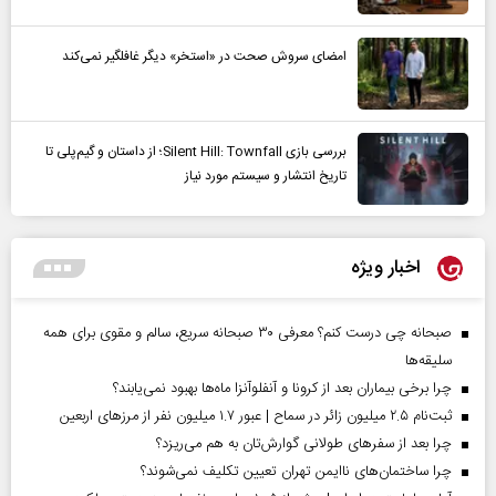
امضای سروش صحت در «استخر» دیگر غافلگیر نمی‌کند
بررسی بازی Silent Hill: Townfall؛ از داستان و گیم‌پلی تا
تاریخ انتشار و سیستم مورد نیاز
اخبار ویژه
صبحانه چی درست کنم؟ معرفی ۳۰ صبحانه سریع، سالم و مقوی برای همه
سلیقه‌ها
چرا برخی بیماران بعد از کرونا و آنفلوآنزا ماه‌ها بهبود نمی‌یابند؟
ثبت‌نام ۲.۵ میلیون زائر در سماح | عبور ۱.۷ میلیون نفر از مرز‌های اربعین
چرا بعد از سفرهای طولانی گوارش‌تان به هم می‌ریزد؟
چرا ساختمان‌های ناایمن تهران تعیین تکلیف نمی‌شوند؟