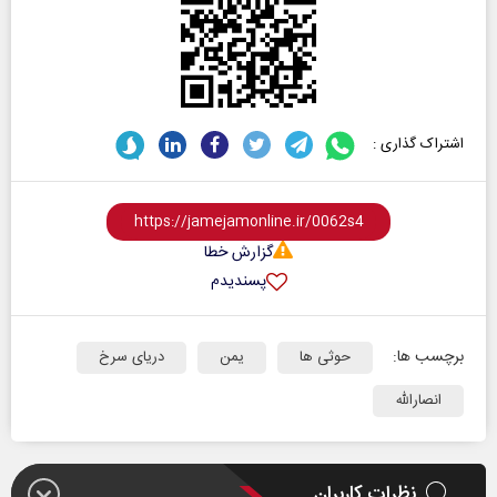
اشتراک گذاری :
گزارش خطا
پسندیدم
برچسب ها:
حوثی ها
یمن
دریای سرخ
انصارالله
نظرات کاربران