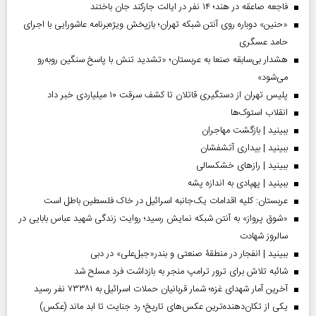
فاجعه صاعقه در هند؛ ۱۴ نفر در ایالت جارکند جان باختند
«حنین» دوباره روی آنتن شبکه تهران؛ بازپخش ویژه‌برنامه عاشورایی با اجرای
حامد عسگری
هشدار بی‌سابقه صنعا به عربستان؛ «تشدید تنش با پاسخ سنگین روبه‌رو
می‌شود»
پلیس تهران از دستگیری قاتلان تا کشف سرقت ۱۰ میلیاردی خبر داد
انقلاب استوک‌ها
ببینید | بازگشت مهاجران
ببینید | بیداری آتشفشان
ببینید | رازهای خشکسالی
ببینید | پهپادی به اندازه پشه
عربستان: کلیه اقدامات یک‌جانبه اسرائیل در خاک فلسطین باطل است
«شوق پرواز» به آنتن شبکه نمایش رسید؛ روایت زندگی شهید عباس بابایی در
سالروز شهادت
ببینید | انفجار در منطقۀ صنعتی و بندر«جبل‌علی» در دبی
شائبه تلاش برای ترور ترامپ منجر به بازداشت فرد مسلح شد
آخرین آمار شهدای غزه؛ شمار قربانیان حملات اسرائیل به ۷۳۳۸۱ نفر رسید
یکی از تکان‌دهنده‌ترین عکس‌های تاریخ؛ رد جنایت تا ابد ماند (عکس)