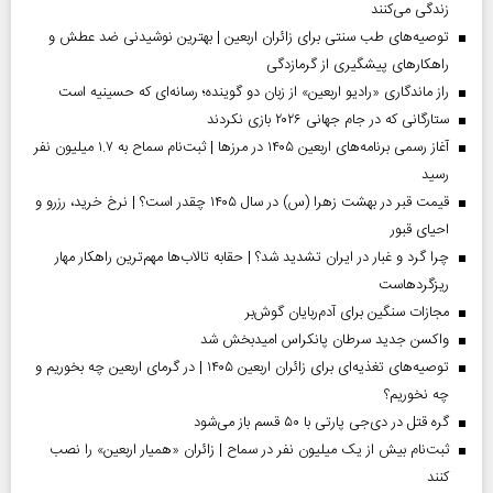
زندگی می‌کنند
توصیه‌های طب سنتی برای زائران اربعین | بهترین نوشیدنی ضد عطش و
راهکارهای پیشگیری از گرمازدگی
راز ماندگاری «رادیو اربعین» از زبان دو گوینده؛ رسانه‌ای که حسینیه است
ستارگانی که در جام جهانی ۲۰۲۶ بازی نکردند
آغاز رسمی برنامه‌های اربعین ۱۴۰۵ در مرز‌ها | ثبت‌نام سماح به ۱.۷ میلیون نفر
رسید
قیمت قبر در بهشت زهرا (س) در سال ۱۴۰۵ چقدر است؟ | نرخ خرید، رزرو و
احیای قبور
چرا گرد و غبار در ایران تشدید شد؟ | حقابه تالاب‌ها مهم‌ترین راهکار مهار
ریزگردهاست
مجازات سنگین برای آدم‌ربایان گوش‌بر
واکسن جدید سرطان پانکراس امیدبخش شد
توصیه‌های تغذیه‌ای برای زائران اربعین ۱۴۰۵ | در گرمای اربعین چه بخوریم و
چه نخوریم؟
گره قتل در دی‌جی پارتی با ۵۰ قسم باز می‌شود
ثبت‌نام بیش از یک میلیون نفر در سماح | زائران «همیار اربعین» را نصب
کنند