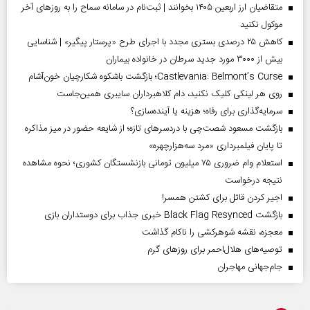
متقاضیان ارز اربعین ۱۴۰۵ بخوانند | ثبت‌نام در سامانه سماح را به روز‌های آخر
موکول نکنید
کاهش ۲۵ درصدی بستری مجدد با اجرای طرح «پرستار پیگیر» | شناسایی
بیش از ۳۰۰۰ مورد جدید سرطان در خانواده بیماران
Castlevania: Belmont’s Curse؛ بازگشت باشکوه شکارچیان خون‌آشام
روی هر لینکی کلیک نکنید، دام کلاهبرداران سایبری همین‌جاست
سرمایه‌گذاری برای رفاه؛ هزینه یا آینده‌سازی؟
بازگشت مسعود شصت‌چی با دردسر‌های تازه؛ از شایعه حضور در میز مذاکره
تا پایان فیلمبرداری «مرد سه‌هزارچهره»
استعلام وام ضروری ۷۵ میلیون تومانی بازنشستگان کشوری؛ نحوه مشاهده
نتیجه درخواست
اجیر کردن قاتل برای کشتن همسر!
بازگشت Black Flag Resynced خبری جذاب برای دوستداران بازی
معجزه، نقشه شوهرکشی را ناکام گذاشت
توصیه‌های هلال‌احمر برای روز‌های گرم
جام‌جهانی مهاجران