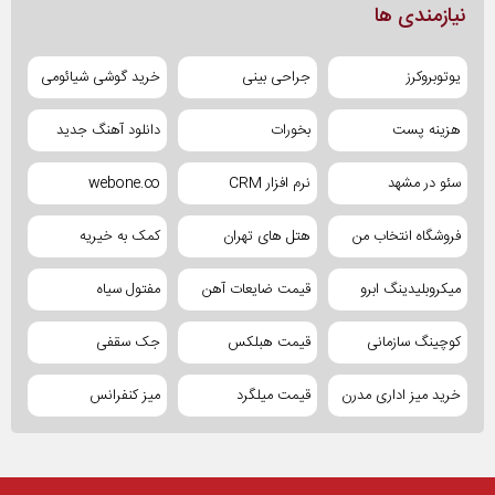
نیازمندی ها
یوتوبروکرز
جراحی بینی
خرید گوشی شیائومی
هزینه پست
بخورات
دانلود آهنگ جدید
سئو در مشهد
نرم افزار CRM
webone.co
فروشگاه انتخاب من
هتل های تهران
کمک به خیریه
میکروبلیدینگ ابرو
قیمت ضایعات آهن
مفتول سیاه
کوچینگ سازمانی
قیمت هبلکس
جک سقفی
خرید میز اداری مدرن
قیمت میلگرد
میز کنفرانس