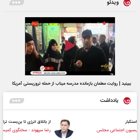
ویدئو
ببینید | روایت معلمان بازمانده مدرسه میناب از حمله تروریستی آمریکا
یادداشت
از باتلاق انرژی تا بن‌بست ترامپ
س
رضا سپهوند - سخنگوی کمیسیون انرژی مجلس