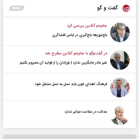
گفت و گو
جام‌جم آنلاین بررسی کرد
باج‌نیوزها؛ باج‌گیری در لباس افشاگری
در گفت‌و‌گو با جام‌جم آنلاین مطرح شد
شیر مادر جایگزین ندارد | نوزادان را از فواید آن محروم نکنیم
فرهنگ اهدای خون باید نسل به نسل منتقل شود
عدالت در سلامت میانبر ندارد