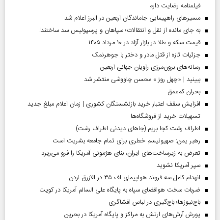
فیلمنامه رضایت دارم
مسیر‌های راهپیمایی جاماندگان اربعین در البرز اعلام شد
به جای مانده از نقل و انتقالات؛ سپاهان و پرسپولیس سد ساختند!
قیمت سکه و طلا در بازار آزاد در ۱۰ مرداد ۱۴۰۵
جزئیات تازه از قتل مادر و دختر با جوهرنمک
رسانه‌های برون‌مرزی راویان جهانی اربعین
ببینید | «چهل روز » محسن چاووشی منتشر شد
بحران کم‌عمق
افزایش سقف اعتبار خرید بازنشستگان کشوری | زمان اعلام مبلغ جدید
تسهیلات خرید از فروشگاه‌ها
اطراف رشت کجا بریم (جاهای دیدنی اطراف رشت)
رهبر یمن: صهیونیسم خطری برای تمام جامعه بشریت است
تعرض به زیرساخت‌های ایران، بنای هژمونی آمریکا را فرو می‌ریزد
سپر آمریکا نشوید
انهدام کامل سه فروند هواپیمای اف ۳۵ در الازرق اردن
ضربات سخت هوافضای سپاه به پایگاه علی السالم آمریکا در کویت
باج‌نیوزها؛ باج‌گیری در لباس افشاگری
یورش آرش‌های ارتش به مراکز و پایگاه‌ آمریکا در بحرین