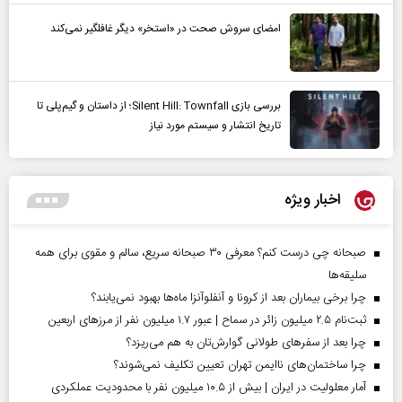
امضای سروش صحت در «استخر» دیگر غافلگیر نمی‌کند
بررسی بازی Silent Hill: Townfall؛ از داستان و گیم‌پلی تا
تاریخ انتشار و سیستم مورد نیاز
اخبار ویژه
صبحانه چی درست کنم؟ معرفی ۳۰ صبحانه سریع، سالم و مقوی برای همه
سلیقه‌ها
چرا برخی بیماران بعد از کرونا و آنفلوآنزا ماه‌ها بهبود نمی‌یابند؟
ثبت‌نام ۲.۵ میلیون زائر در سماح | عبور ۱.۷ میلیون نفر از مرز‌های اربعین
چرا بعد از سفرهای طولانی گوارش‌تان به هم می‌ریزد؟
چرا ساختمان‌های ناایمن تهران تعیین تکلیف نمی‌شوند؟
آمار معلولیت در ایران | بیش از ۱۰.۵ میلیون نفر با محدودیت عملکردی