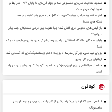
تمدید معافیت سربازی مشمولان سه و چهار فرزندی تا پایان ۱۴۰۷؛ شرایط و
نحوه ثبت درخواست
آخر هفته چه فیلمی ببینیم؟ فهرست کامل فیلم‌های پنجشنبه و جمعه
شبکه‌های سیما
راز قبض‌های نجومی برق فاش شد؛ چرا هزینه برق برخی مشترکان چند برابر
می‌شود؟
پایان همکاری باشگاه استقلال با رامین رضاییان / رامین به پرسپولیس نزدیک
شد؟
رویای تیم ملی، زیر آوار مدرسه / روایت دختر ژیمناستیک‌کاری که آسمانی شد
ایرانیان پای کار اربعین
هشدار هواشناسی برای تهران؛ وزش باد شدید، گردوخاک و بارش باران در راه
است
گوناگون
گلکسی اس ۲۷ اولترا؛ پیش‌نمایشی از تغییرات بنیادین در پرچمدار بعدی
سامسونگ