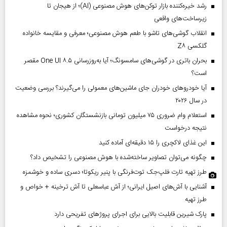
رشد خیره‌کننده بازار توکن‌های هوش مصنوعی (AI)؛ از هیجان تا
زیرساخت‌های واقعی
انقلاب گوشی‌های تاشو‌ با طعم هوش مصنوعی؛ معرفی و مقایسه خانواده
گلکسی Z۸
بحران باتری در گوشی‌های سامسونگ؛ آیا به‌روزرسانی One UI ۸.۵ مقصر
است؟
آیا خودروهای خودران جای ماشین‌های معمولی را می‌گیرند؟ بررسی وضعیت
در سال ۲۰۲۶
استعلام وام ضروری ۷۵ میلیون تومانی بازنشستگان کشوری؛ نحوه مشاهده
نتیجه درخواست
این غذای لاکچری را ۱۵ دقیقه‌ای آماده کنید
چگونه می‌توان تصاویر ساخته‌شده با هوش مصنوعی را تشخیص داد؟
طرز تهیه تارت فلپ‌جک توت‌فرنگی با پنیر ریکوتا؛ دسری ساده و خوشمزه
آشنایی با آش‌های اصیل ایرانی؛ از آش عباسعلی تا آش ترخینه + خواص و
طرز تهیه
پارک شیرین قابلیت‌ بالایی برای اجرای پروژهای تفریحی دارد