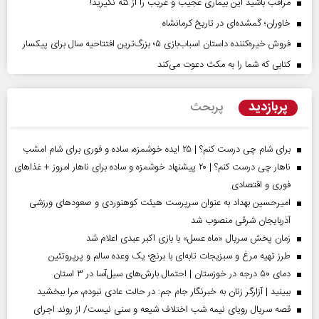
مراقب باشید این بیماری عجیب و غریب را از کنه نگیرید!
خاوران؛ گمشده‌ای در تاریخ کرمانشاه
فروش خیره‌کننده داستان اسباب‌بازی ۵؛ بزرگ‌ترین افتتاحیه سال برای پیکسار
کتابی که شما را به مکث دعوت می‌کند
پربازدید
پربحث
برای شام چی درست کنم؟ | ۲۵ ایده خوشمزه، ساده و فوری برای شام امشب
ناهار چی درست کنم؟ | ۲۰ پیشنهاد خوشمزه و ساده برای ناهار امروز + غذاهای
فوری و اقتصادی
امیرحسین بهداد به عنوان سرپرست هیئت کوهنوردی و صعودهای ورزشی
آذربایجان شرقی منصوب شد
زمان پخش سریال «ماه عسل» با بازی اکبر عبدی اعلام شد
طرز تهیه مرغ و سبزیجات تابه‌ای با برنج؛ یک وعده سالم و پرپروتئین
دمای ۵۰ درجه در خوزستان | احتمال بارش‌های سیل‌آسا در ۳ استان
ببینید | آزارگر زنان به خبرنگار جام جم: در حالت عادی نبودم، مرا ببخشید
قصه سریال رویای نیمه شب اختلاف شیعه و سنی نیست/ از روند اجرای