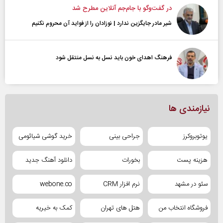
در گفت‌و‌گو با جام‌جم آنلاین مطرح شد
شیر مادر جایگزین ندارد | نوزادان را از فواید آن محروم نکنیم
فرهنگ اهدای خون باید نسل به نسل منتقل شود
نیازمندی ها
یوتوبروکرز
جراحی بینی
خرید گوشی شیائومی
هزینه پست
بخورات
دانلود آهنگ جدید
سئو در مشهد
نرم افزار CRM
webone.co
فروشگاه انتخاب من
هتل های تهران
کمک به خیریه