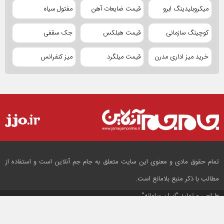
میکروبلیدینگ ابرو
قیمت ضایعات آهن
مفتول سیاه
کوچینگ سازمانی
قیمت هبلکس
جک سقفی
خرید میز اداری مدرن
قیمت میلگرد
میز کنفرانس
تمام حقوق مادی و معنوی این سایت متعلق به جام جم آنلاین است و استفاده از
مطالب با ذکر منبع بلامانع است.
طراحی و تولید
"ایران سامانه"