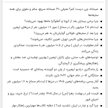
صبحانه چی درست کنم؟ معرفی ۳۰ صبحانه سریع، سالم و مقوی برای همه
سلیقه‌ها
چرا برخی بیماران بعد از کرونا و آنفلوآنزا ماه‌ها بهبود نمی‌یابند؟
ثبت‌نام ۲.۵ میلیون زائر در سماح | عبور ۱.۷ میلیون نفر از مرز‌های اربعین
چرا بعد از سفرهای طولانی گوارش‌تان به هم می‌ریزد؟
چرا ساختمان‌های ناایمن تهران تعیین تکلیف نمی‌شوند؟
آمار معلولیت در ایران | بیش از ۱۰.۵ میلیون نفر با محدودیت عملکردی
زندگی می‌کنند
توصیه‌های طب سنتی برای زائران اربعین | بهترین نوشیدنی ضد عطش و
راهکارهای پیشگیری از گرمازدگی
راز ماندگاری «رادیو اربعین» از زبان دو گوینده؛ رسانه‌ای که حسینیه است
ستارگانی که در جام جهانی ۲۰۲۶ بازی نکردند
آغاز رسمی برنامه‌های اربعین ۱۴۰۵ در مرز‌ها | ثبت‌نام سماح به ۱.۷ میلیون نفر
رسید
قیمت قبر در بهشت زهرا (س) در سال ۱۴۰۵ چقدر است؟ | نرخ خرید، رزرو و
احیای قبور
چرا گرد و غبار در ایران تشدید شد؟ | حقابه تالاب‌ها مهم‌ترین راهکار مهار