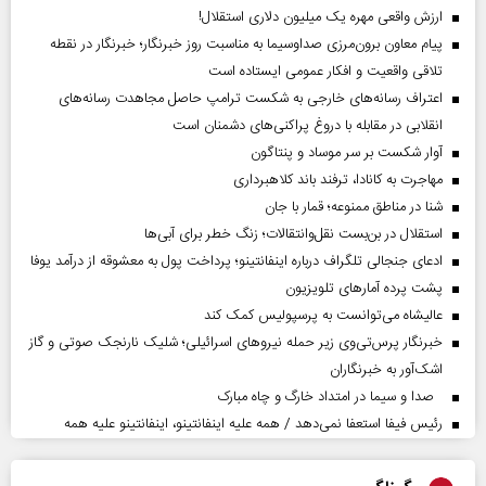
ارزش واقعی مهره یک میلیون دلاری استقلال!
پیام معاون برون‌مرزی صداوسیما به مناسبت روز خبرنگار؛ خبرنگار در نقطه
تلاقی واقعیت و افکار عمومی ایستاده است
اعتراف رسانه‌های خارجی به شکست ترامپ حاصل مجاهدت رسانه‌های
انقلابی در مقابله با دروغ پراکنی‌های دشمنان است
آوار شکست بر سر موساد و پنتاگون
مهاجرت به کانادا، ترفند باند کلاهبرداری
شنا در مناطق ممنوعه؛ قمار با جان
استقلال در بن‌بست نقل‌وانتقالات؛ زنگ خطر برای آبی‌ها
ادعای جنجالی تلگراف درباره اینفانتینو؛ پرداخت پول به معشوقه از درآمد یوفا
پشت پرده آمارهای تلویزیون
عالیشاه می‌توانست به پرسپولیس کمک کند
خبرنگار پرس‌تی‌وی زیر حمله نیروهای اسرائیلی؛ شلیک نارنجک صوتی و گاز
اشک‌آور به خبرنگاران
صدا و سیما در امتداد خارگ و چاه مبارک
رئیس فیفا استعفا نمی‌دهد / همه علیه اینفانتینو، اینفانتینو علیه همه