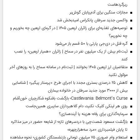
ریزگردهاست
مجازات سنگین برای آدم‌ربایان گوش‌بر
واکسن جدید سرطان پانکراس امیدبخش شد
توصیه‌های تغذیه‌ای برای زائران اربعین ۱۴۰۵ | در گرمای اربعین چه بخوریم و
چه نخوریم؟
گره قتل در دی‌جی پارتی با ۵۰ قسم باز می‌شود
ثبت‌نام بیش از یک میلیون نفر در سماح | زائران «همیار اربعین» را نصب
کنند
متقاضیان ارز اربعین ۱۴۰۵ بخوانند | ثبت‌نام در سامانه سماح را به روز‌های آخر
موکول نکنید
کاهش ۲۵ درصدی بستری مجدد با اجرای طرح «پرستار پیگیر» | شناسایی
بیش از ۳۰۰۰ مورد جدید سرطان در خانواده بیماران
Castlevania: Belmont’s Curse؛ بازگشت باشکوه شکارچیان خون‌آشام
روی هر لینکی کلیک نکنید، دام کلاهبرداران سایبری همین‌جاست
سرمایه‌گذاری برای رفاه؛ هزینه یا آینده‌سازی؟
بازگشت مسعود شصت‌چی با دردسر‌های تازه؛ از شایعه حضور در میز مذاکره
تا پایان فیلمبرداری «مرد سه‌هزارچهره»
استعلام وام ضروری ۷۵ میلیون تومانی بازنشستگان کشوری؛ نحوه مشاهده