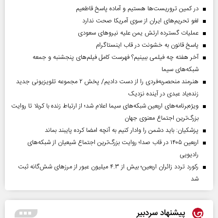
در کمین تروریست‌ها هستیم و آماده پاسخ قاطعیم
لغو تحریم‌های ایران از سوی آمریکا صحت ندارد
عملیات گسترده ارتش یمن علیه نیروهای سعودی
پاسخ قانون به خشونت در قاب اینستاگرام
آخر هفته چه فیلمی ببینیم؟ فهرست کامل فیلم‌های پنجشنبه و جمعه
شبکه‌های سیما
هنرمند منحصر‌به‌فردی را از دست دادیم/ پخش ۲ مجموعه تلویزیونی جدید
زنده‌یاد عبدی در آینده نزدیک
ویژه‌برنامه‌های اربعین شبکه‌های سیما اعلام شد؛ از ارتباط زنده با کربلا تا روایت
بزرگ‌ترین اجتماع معنوی جهان
پزشکیان: باید دشمن را وادار کنیم به آنچه امضا کرده پایبند بماند
اربعین ۱۴۰۵ در قاب صدا؛ روایت بزرگ‌ترین اجتماع شیعیان از شبکه‌های
رادیویی
رکورد تردد زائران اربعین؛ بیش از ۴.۳ میلیون عبور از مرزهای شش‌گانه ثبت
شد
پیشنهاد سردبیر