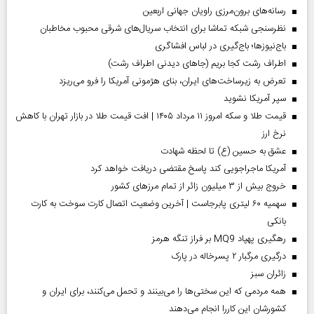
رسانه‌های برون‌مرزی راویان جهانی اربعین
نظرسنجی شبکه تماشا برای انتخاب سریال‌های شرقی محبوب مخاطبان
باج‌نیوزها؛ باج‌گیری در لباس افشاگری
اطراف رشت کجا بریم (جاهای دیدنی اطراف رشت)
تعرض به زیرساخت‌های ایران، بنای هژمونی آمریکا را فرو می‌ریزد
سپر آمریکا نشوید
قیمت طلا و سکه امروز ۱۱ مرداد ۱۴۰۵ | افت قیمت طلا در بازار تهران با کاهش
نرخ ارز
عشق به حسین (ع) تا لحظه شهادت
آمریکا ماجراجویی کند پاسخ مقتضی دریافت خواهد کرد
خروج بیش از ۳ میلیون زائر از تمام مرز‌های کشور
سهمیه ۶۰ لیتری پابرجاست | آخرین وضعیت اتصال کارت سوخت به کارت
بانکی
رهگیری پهپاد MQ9 بر فراز تنگه هرمز
درگیری مرگبار ۲ پسرخاله در پارک
‌زائران سبز
همه مردمی که این سختی‌ها را می‌بینند و تحمل می‌کنند، برای ایران و
کشورشان این کاررا انجام می‌دهند