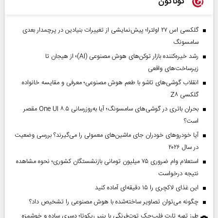
گوناگون
گلکسی اس ۲۷ اولترا؛ پیش‌نمایشی از تغییرات بنیادین در پرچمدار بعدی
سامسونگ
رشد خیره‌کننده بازار توکن‌های هوش مصنوعی (AI)؛ از هیجان تا
زیرساخت‌های واقعی
انقلاب گوشی‌های تاشو‌ با طعم هوش مصنوعی؛ معرفی و مقایسه خانواده
گلکسی Z۸
بحران باتری در گوشی‌های سامسونگ؛ آیا به‌روزرسانی One UI ۸.۵ مقصر
است؟
آیا خودروهای خودران جای ماشین‌های معمولی را می‌گیرند؟ بررسی وضعیت
در سال ۲۰۲۶
استعلام وام ضروری ۷۵ میلیون تومانی بازنشستگان کشوری؛ نحوه مشاهده
نتیجه درخواست
این غذای لاکچری را ۱۵ دقیقه‌ای آماده کنید
چگونه می‌توان تصاویر ساخته‌شده با هوش مصنوعی را تشخیص داد؟
طرز تهیه تارت فلپ‌جک توت‌فرنگی با پنیر ریکوتا؛ دسری ساده و خوشمزه