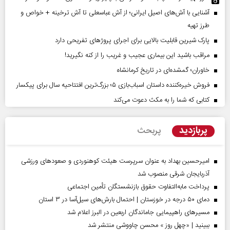
آشنایی با آش‌های اصیل ایرانی؛ از آش عباسعلی تا آش ترخینه + خواص و
طرز تهیه
پارک شیرین قابلیت‌ بالایی برای اجرای پروژهای تفریحی دارد
مراقب باشید این بیماری عجیب و غریب را از کنه نگیرید!
خاوران؛ گمشده‌ای در تاریخ کرمانشاه
فروش خیره‌کننده داستان اسباب‌بازی ۵؛ بزرگ‌ترین افتتاحیه سال برای پیکسار
کتابی که شما را به مکث دعوت می‌کند
پربازدید
پربحث
امیرحسین بهداد به عنوان سرپرست هیئت کوهنوردی و صعودهای ورزشی
آذربایجان شرقی منصوب شد
پرداخت مابه‌التفاوت حقوق بازنشستگان تأمین اجتماعی
دمای ۵۰ درجه در خوزستان | احتمال بارش‌های سیل‌آسا در ۳ استان
مسیر‌های راهپیمایی جاماندگان اربعین در البرز اعلام شد
ببینید | «چهل روز » محسن چاووشی منتشر شد