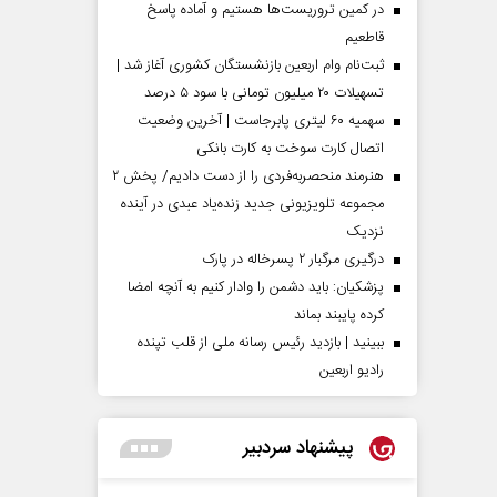
در کمین تروریست‌ها هستیم و آماده پاسخ
قاطعیم
ثبت‌نام وام اربعین بازنشستگان کشوری آغاز شد |
تسهیلات ۲۰ میلیون تومانی با سود ۵ درصد
سهمیه ۶۰ لیتری پابرجاست | آخرین وضعیت
اتصال کارت سوخت به کارت بانکی
هنرمند منحصر‌به‌فردی را از دست دادیم/ پخش ۲
مجموعه تلویزیونی جدید زنده‌یاد عبدی در آینده
نزدیک
درگیری مرگبار ۲ پسرخاله در پارک
پزشکیان: باید دشمن را وادار کنیم به آنچه امضا
کرده پایبند بماند
ببینید | بازدید رئیس رسانه ملی از قلب تپنده
رادیو اربعین
پیشنهاد سردبیر