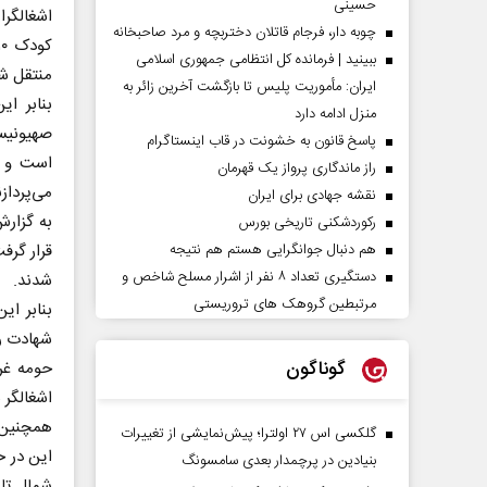
حسینی
اشغالگرا
چوبه دار، فرجام قاتلان دختربچه و مرد صاحبخانه
ببینید | فرمانده کل انتظامی جمهوری اسلامی
منتقل ش
ایران­: مأموریت پلیس تا بازگشت آخرین زائر به
منزل ادامه دارد
صهیونیس
پاسخ قانون به خشونت در قاب اینستاگرام
است و م
راز ماندگاری پرواز یک قهرمان
می‌پردازن
نقشه جهادی برای ایران
به گزارش
رکوردشکنی تاریخی بورس
هم دنبال جوانگرایی هستم هم نتیجه
قرار گرف
دستگیری تعداد ۸ نفر از اشرار مسلح شاخص و
شدند.
مرتبطین گروهک های تروریستی
شهادت ر
گوناگون
حومه غر
اشغالگر 
همچنین 
گلکسی اس ۲۷ اولترا؛ پیش‌نمایشی از تغییرات
این در ح
بنیادین در پرچمدار بعدی سامسونگ
شمال تا 