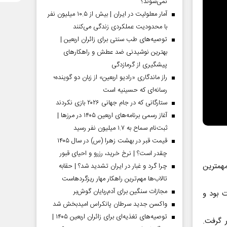
نمی‌شوند؟
آمار معلولیت در ایران | بیش از ۱۰.۵ میلیون نفر
با محدودیت عملکردی زندگی می‌کنند
توصیه‌های طب سنتی برای زائران اربعین |
بهترین نوشیدنی ضد عطش و راهکارهای
پیشگیری از گرمازدگی
راز ماندگاری «رادیو اربعین» از زبان دو گوینده؛
رسانه‌ای که حسینیه است
ستارگانی که در جام جهانی ۲۰۲۶ بازی نکردند
آغاز رسمی برنامه‌های اربعین ۱۴۰۵ در مرز‌ها |
ثبت‌نام سماح به ۱.۷ میلیون نفر رسید
قیمت قبر در بهشت زهرا (س) در سال ۱۴۰۵
چقدر است؟ | نرخ خرید، رزرو و احیای قبور
ز مهمترین
چرا گرد و غبار در ایران تشدید شد؟ | حقابه
تالاب‌ها مهم‌ترین راهکار مهار ریزگردهاست
مجازات سنگین برای آدم‌ربایان گوش‌بر
ت بود و
واکسن جدید سرطان پانکراس امیدبخش شد
توصیه‌های تغذیه‌ای برای زائران اربعین ۱۴۰۵ |
 گرفت.