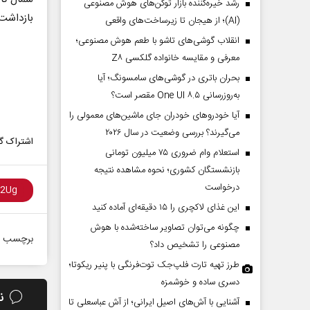
رشد خیره‌کننده بازار توکن‌های هوش مصنوعی
بازداشت 
(AI)؛ از هیجان تا زیرساخت‌های واقعی
انقلاب گوشی‌های تاشو‌ با طعم هوش مصنوعی؛
معرفی و مقایسه خانواده گلکسی Z۸
بحران باتری در گوشی‌های سامسونگ؛ آیا
به‌روزرسانی One UI ۸.۵ مقصر است؟
آیا خودروهای خودران جای ماشین‌های معمولی را
می‌گیرند؟ بررسی وضعیت در سال ۲۰۲۶
اشتراک گذ
استعلام وام ضروری ۷۵ میلیون تومانی
بازنشستگان کشوری؛ نحوه مشاهده نتیجه
درخواست
این غذای لاکچری را ۱۵ دقیقه‌ای آماده کنید
چگونه می‌توان تصاویر ساخته‌شده با هوش
برچسب ه
مصنوعی را تشخیص داد؟
طرز تهیه تارت فلپ‌جک توت‌فرنگی با پنیر ریکوتا؛
دسری ساده و خوشمزه
ن
آشنایی با آش‌های اصیل ایرانی؛ از آش عباسعلی تا