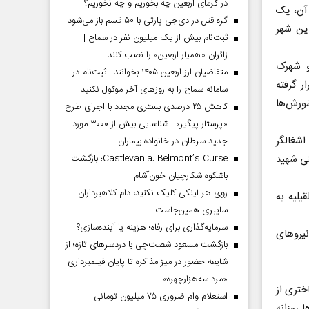
در گرمای اربعین چه بخوریم و چه نخوریم؟
 آن، یک
گره قتل در دی‌جی پارتی با ۵۰ قسم باز می‌شود
این شهر
ثبت‌نام بیش از یک میلیون نفر در سماح |
زائران «همیار اربعین» را نصب کنند
تان و شهرک
متقاضیان ارز اربعین ۱۴۰۵ بخوانند | ثبت‌نام در
 گرفته
سامانه سماح را به روز‌های آخر موکول نکنید
ورش‌ها
کاهش ۲۵ درصدی بستری مجدد با اجرای طرح
«پرستار پیگیر» | شناسایی بیش از ۳۰۰۰ مورد
اشغالگر
جدید سرطان در خانواده بیماران
نی شهید
Castlevania: Belmont’s Curse؛ بازگشت
باشکوه شکارچیان خون‌آشام
روی هر لینکی کلیک نکنید، دام کلاهبرداران
لقیلیه به
سایبری همین‌جاست
سرمایه‌گذاری برای رفاه؛ هزینه یا آینده‌سازی؟
رو‌های
بازگشت مسعود شصت‌چی با دردسر‌های تازه؛ از
شایعه حضور در میز مذاکره تا پایان فیلمبرداری
«مرد سه‌هزارچهره»
ختری از
استعلام وام ضروری ۷۵ میلیون تومانی
 روزانه