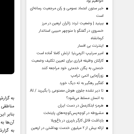
خواهیم بود
خبر ستون اعتماد عمومی و رکن مرجعیت رسانه‌ای
است
ببینید | وضعیت تردد زائران اربعین در مرز
خسروی در گفتگو با منوچهر حبیبی استاندار
کرمانشاه
اینترنت بی افسار
امیر سرتیپ اکرمی‌نیا: ارتش کاملا آماده است
کارکنان وظیفه فراری برای تعیین تکلیف وضعیت
خدمتی به یگان خدمتی خود مراجعه کنند
زورآزمایی اتمی ترامپ
کفگیر رهگیر به ته دیگ خورد
تا دیر نشده جلوی هوش مصنوعی را بگیرید / AI
به گزار
به انسان مسلط می‌شود؟
هرمز؛ ابتکارعمل در دست ایران
مناطقی ب
مشروطه در کوچه‌پس‌کوچه‌های پایتخت
بنابر ای
بازداشت قاتل کارگر باربری در باغ‌ویلا
آن‌ها به
ارائه بیش از ۲ میلیون خدمت بهداشتی در اربعین
به گزار