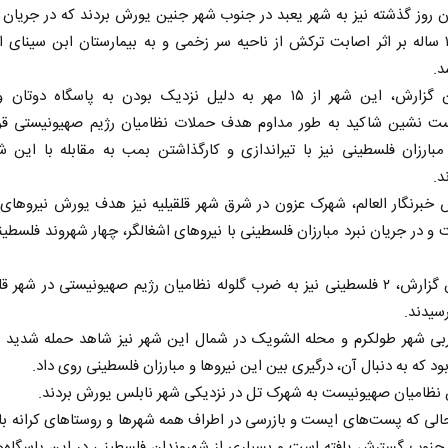
ن روز گذشته نیز به شهر یعبد در جنوب شهر جنین یورش بردند که در جریان
کودک ۱۰ ساله بر اثر اصابت ترکش از ناحیه سر زخمی و به بیمارستان ابن سینای 
د.
بنابر این گزارش، این شهر از ۱۵ مهر به دلیل نزدیک بودن به پاسگاه دو
ت نشین شاکید به طور مداوم هدف حملات نظامیان رژیم صهیونیستی قرار
بارزان فلسطینی نیز با تیراندازی و کارگذاشتن بمب به مقابله با این ش
د.
 خبرنگار العالم، شهرک عزون در شرق شهر قلقیلیه نیز هدف یورش نیرو‌های 
ت و در جریان نبرد مبارزان فلسطینی با نیرو‌های اشغالگر، چهار شهروند فلسطی
بنابر این گزارش، ۲ فلسطینی نیز به ضرب گلوله نظامیان رژیم صهیونیستی در شهر ق
سیدند.
بی شهر طولکرم و محله الشویک در شمال این شهر نیز شاهد حمله شدید نی
بود که به دنبال آن، درگیری بین این نیرو‌ها و مبارزان فلسطینی روی داد.
نظامیان صهیونیست به شهرک تل در نزدیکی شهر نابلس یورش بردند.
الی که پست‌های ایست و بازرسی در اطراف همه شهر‌ها و روستا‌های کرانه با
جنوب گسترش یافته است و بسیاری از شهروندان فلسطینی در این پاسگاه‌ها