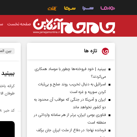
صفحه نخست
سی
تازه ها
بین الم
ببینید | خود فروخته‌ها چطور با موساد همکاری
ببینید
می‌کردند؟
اسرائیل به دنبال تخریب روند صلح و بی‌ثبات
کرانه باخ
کردن سوریه و غزه است
طوفان الاقصی در ۷ اکتبر (۱۵ مهر)، سیاست تشدید تنش د
ایران و آمریکا در جنگی که عواقب آن محدود به
دو کشور نخواهد ماند
کد خبر: ۱۴۳۹۵۵۸
فناوری بومی ایران، برتر از هر سامانه وارداتی در
منطقه است
فرمانده نهاجا: در دفاع از ملت ایران جان برکف