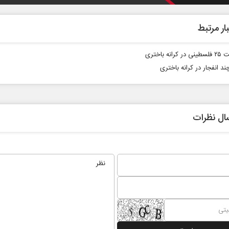
ار مرتبط
انه باختری
د انفجار در کرانه باختری
از باتلاق انرژی تا بن‌بست ترامپ
حکایت یک تاریخ
نرگس خانعلی‌زاده
ال نظرات
رضا سپهوند - سخنگوی کمیسیون انرژی مجلس