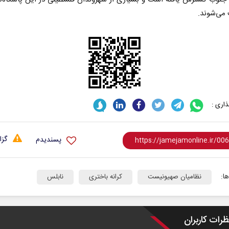
می‌شوند.
اری :
گزا
پسندیدم
ا:
نظامیان صهیونیست
کرانه باختری
نابلس
ظرات کاربران