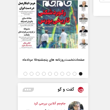
صفحات‌نخست‌روزنامه ها‌ی پنجشنبه‌۱۵ مردادماه
صفحات‌نخست‌رو
گفت و گو
جام‌جم آنلاین بررسی کرد