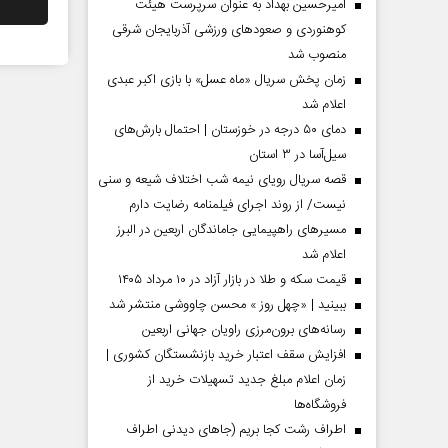
امیرحسین بهداد به عنوان سرپرست هیئت
کوهنوردی و صعودهای ورزشی آذربایجان شرقی
منصوب شد
زمان پخش سریال «ماه عسل» با بازی اکبر عبدی
اعلام شد
دمای ۵۰ درجه در خوزستان | احتمال بارش‌های
سیل‌آسا در ۳ استان
قصه سریال رویای نیمه شب اختلاف شیعه و سنی
نیست/ از روند اجرای فیلمنامه رضایت دارم
مسیر‌های راهپیمایی جاماندگان اربعین در البرز
مردادماه
صفحات نخست روزنامه ها‌ی‌سه‌شنبه ۶ مردادماه
صفحات
اعلام شد
قیمت سکه و طلا در بازار آزاد در ۱۰ مرداد ۱۴۰۵
ببینید | «چهل روز » محسن چاووشی منتشر شد
رسانه‌های برون‌مرزی راویان جهانی اربعین
افزایش سقف اعتبار خرید بازنشستگان کشوری |
زمان اعلام مبلغ جدید تسهیلات خرید از
فروشگاه‌ها
اطراف رشت کجا بریم (جاهای دیدنی اطراف