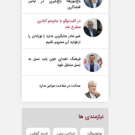
باج‌نیوزها؛ باج‌گیری در لباس
افشاگری
در گفت‌و‌گو با جام‌جم آنلاین
مطرح شد
شیر مادر جایگزین ندارد | نوزادان را
از فواید آن محروم نکنیم
فرهنگ اهدای خون باید نسل به
نسل منتقل شود
عدالت در سلامت میانبر ندارد
نیازمندی ها
یوتوبروکرز
جراحی بینی
خرید گوشی