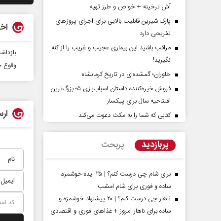
آش ترخینه + خواص و طرز تهیه
پارک شیرین قابلیت‌ بالایی برای اجرای پروژهای
اخب
تفریحی دارد
مراقب باشید این بیماری عجیب و غریب را از کنه
بازداشت ۲۵ فلسطینی در کر
نگیرید!
وقوع چن
خاوران؛ گمشده‌ای در تاریخ کرمانشاه
فروش خیره‌کننده داستان اسباب‌بازی ۵؛ بزرگ‌ترین
تهدیدات کوتاه‏‌مدت و
اربعین نماد مقاومت در برابر
افتتاحیه سال برای پیکسار
لاف واقع آمریکا
استکبار‌
ارس
کتابی که شما را به مکث دعوت می‌کند
لیلگر مسائل سیاسی
رحمت‌الله نوروزی - عضو کمیسیون اجتماعی
مجلس
پربازدید
پربحث
برای شام چی درست کنم؟ | ۲۵ ایده خوشمزه،
ساده و فوری برای شام امشب
ناهار چی درست کنم؟ | ۲۰ پیشنهاد خوشمزه و
ساده برای ناهار امروز + غذاهای فوری و اقتصادی