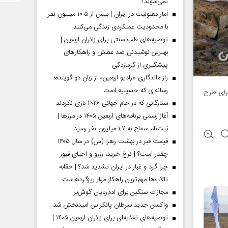
نمی‌شوند؟
آمار معلولیت در ایران | بیش از ۱۰.۵ میلیون نفر
با محدودیت عملکردی زندگی می‌کنند
توصیه‌های طب سنتی برای زائران اربعین |
بهترین نوشیدنی ضد عطش و راهکارهای
پیشگیری از گرمازدگی
راز ماندگاری «رادیو اربعین» از زبان دو گوینده؛
رسانه‌ای که حسینیه است
جرای طرح
ستارگانی که در جام جهانی ۲۰۲۶ بازی نکردند
آغاز رسمی برنامه‌های اربعین ۱۴۰۵ در مرز‌ها |
ثبت‌نام سماح به ۱.۷ میلیون نفر رسید
قیمت قبر در بهشت زهرا (س) در سال ۱۴۰۵
چقدر است؟ | نرخ خرید، رزرو و احیای قبور
چرا گرد و غبار در ایران تشدید شد؟ | حقابه
تالاب‌ها مهم‌ترین راهکار مهار ریزگردهاست
مجازات سنگین برای آدم‌ربایان گوش‌بر
واکسن جدید سرطان پانکراس امیدبخش شد
توصیه‌های تغذیه‌ای برای زائران اربعین ۱۴۰۵ |