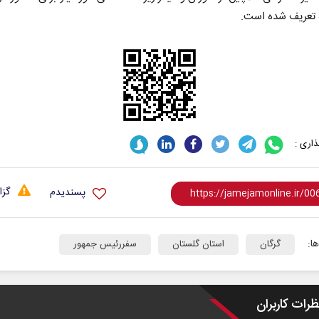
ه تعریف شده است.
اری :
گزا
پسندیدم
ا:
گرگان
استان گلستان
سفررئیس جمهور
ظرات کاربران