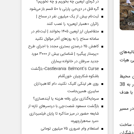
در گرمای اربعین چه بخوریم و چه نخوریم؟
گره قتل در دی‌جی پارتی با ۵۰ قسم باز می‌شود
ثبت‌نام بیش از یک میلیون نفر در سماح |
زائران «همیار اربعین» را نصب کنند
متقاضیان ارز اربعین ۱۴۰۵ بخوانند | ثبت‌نام در
سامانه سماح را به روز‌های آخر موکول نکنید
کاهش ۲۵ درصدی بستری مجدد با اجرای طرح
لبه‌های
«پرستار پیگیر» | شناسایی بیش از ۳۰۰۰ مورد
رای آن سال 93 در سفر استانی هیات
جدید سرطان در خانواده بیماران
Castlevania: Belmont’s Curse؛ بازگشت
 میان حامیان محیط
باشکوه شکارچیان خون‌آشام
روی هر لینکی کلیک نکنید، دام کلاهبرداران
زیست و مدیران اجرایی استان سبب شد تا مساحت اجرای این طرح از 380 هکتار به 38
سایبری همین‌جاست
 و با هدف
سرمایه‌گذاری برای رفاه؛ هزینه یا آینده‌سازی؟
بازگشت مسعود شصت‌چی با دردسر‌های تازه؛ از
در مسیر
شایعه حضور در میز مذاکره تا پایان فیلمبرداری
«مرد سه‌هزارچهره»
له ساخت
استعلام وام ضروری ۷۵ میلیون تومانی
ردشگران