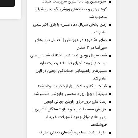
امیرحسین بهداد به عنوان سرپرست هیئت
کوهنوردی و صعودهای ورزشی آذربایجان شرقی
منصوب شد
زمان پخش سریال «ماه عسل» با بازی اکبر عبدی
اعلام شد
دمای ۵۰ درجه در خوزستان | احتمال بارش‌های
سیل‌آسا در ۳ استان
قصه سریال رویای نیمه شب اختلاف شیعه و سنی
نیست/ از روند اجرای فیلمنامه رضایت دارم
مسیر‌های راهپیمایی جاماندگان اربعین در البرز
اعلام شد
مردادماه
صفحات نخست روزنامه ها‌ی‌سه‌شنبه ۶ مردادماه
صفحات
قیمت سکه و طلا در بازار آزاد در ۱۰ مرداد ۱۴۰۵
ببینید | «چهل روز » محسن چاووشی منتشر شد
رسانه‌های برون‌مرزی راویان جهانی اربعین
افزایش سقف اعتبار خرید بازنشستگان کشوری |
زمان اعلام مبلغ جدید تسهیلات خرید از
فروشگاه‌ها
اطراف رشت کجا بریم (جاهای دیدنی اطراف