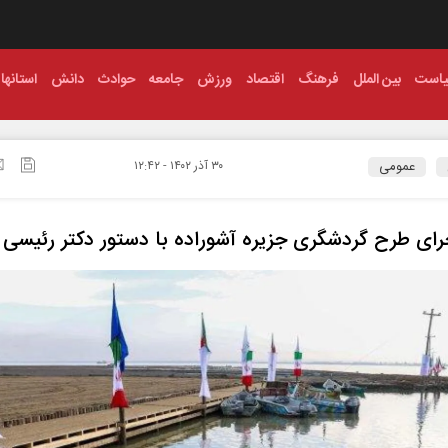
است
بین الملل
فرهنگ
اقتصاد
ورزش
جامعه
حوادث
دانش
استانها
عمومی
۳۰ آذر ۱۴۰۲ - ۱۲:۴۲
جرای طرح گردشگری جزیره آشوراده با دستور دکتر رئیسی