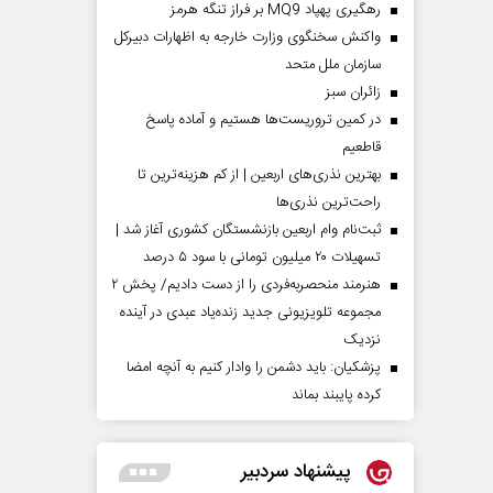
رهگیری پهپاد MQ9 بر فراز تنگه هرمز
واکنش سخنگوی وزارت خارجه به اظهارات دبیرکل
سازمان ملل متحد
‌زائران سبز
در کمین تروریست‌ها هستیم و آماده پاسخ
قاطعیم
بهترین نذری‌های اربعین | از کم هزینه‌ترین تا
راحت‌ترین نذری‌ها
ثبت‌نام وام اربعین بازنشستگان کشوری آغاز شد |
تسهیلات ۲۰ میلیون تومانی با سود ۵ درصد
هنرمند منحصر‌به‌فردی را از دست دادیم/ پخش ۲
مجموعه تلویزیونی جدید زنده‌یاد عبدی در آینده
نزدیک
پزشکیان: باید دشمن را وادار کنیم به آنچه امضا
کرده پایبند بماند
پیشنهاد سردبیر