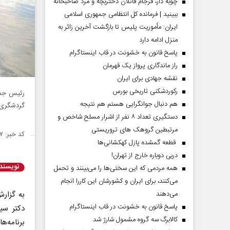
چوبه دار، فرجام قاتلان دختربچه و مرد صاحبخانه
ببینید | فرمانده کل انتظامی جمهوری اسلامی
ایران­: مأموریت پلیس تا بازگشت آخرین زائر به
منزل ادامه دارد
پاسخ قانون به خشونت در قاب اینستاگرام
راز ماندگاری پرواز یک قهرمان
نقشه جهادی برای ایران
رکوردشکنی تاریخی بورس
رئیس جمهو
هم دنبال جوانگرایی هستم هم نتیجه
گردشگری ج
دستگیری تعداد ۸ نفر از اشرار مسلح شاخص و
مرتبطین گروهک های تروریستی
کد خبر: ۱۴۳۶۹۵۷
قطعه گمشده پازل کهکشانی‌ها
دربی دوباره خارج از تهران!
نویسند
همه مردمی که این سختی‌ها را می‌بینند و تحمل
می‌کنند، برای ایران و کشورشان این کاررا انجام
می‌دهند
به گزارش
پاسخ قانون به خشونت در قاب اینستاگرام
دکتر سید
کالابرگ سه گروه مشمول شارژ شد
برنامه‌ه