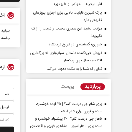
آش ترخینه + خواص و طرز تهیه
پارک شیرین قابلیت‌ بالایی برای اجرای پروژهای
اخب
تفریحی دارد
مراقب باشید این بیماری عجیب و غریب را از کنه
ببینید
نگیرید!
جلسه ب
خاوران؛ گمشده‌ای در تاریخ کرمانشاه
فروش خیره‌کننده داستان اسباب‌بازی ۵؛ بزرگ‌ترین
افتتاحیه سال برای پیکسار
شت‌پرده تهدیدات کوتاه‏‌مدت و
اربعین نماد مقاومت در بر
ارس
دعا‌های خلاف واقع آمریکا
استکبار‌
کتابی که شما را به مکث دعوت می‌کند
مین - تحلیلگر مسائل سیاسی
رحمت‌الله نوروزی - عضو کمیسیون اجتم
پربازدید
پربحث
مجلس
برای شام چی درست کنم؟ | ۲۵ ایده خوشمزه،
ساده و فوری برای شام امشب
ناهار چی درست کنم؟ | ۲۰ پیشنهاد خوشمزه و
ساده برای ناهار امروز + غذاهای فوری و اقتصادی