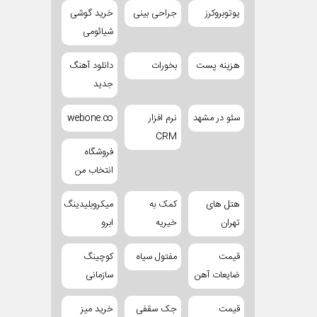
یوتوبروکرز
جراحی بینی
خرید گوشی
شیائومی
هزینه پست
بخورات
دانلود آهنگ
جدید
سئو در مشهد
نرم افزار
webone.co
CRM
فروشگاه
انتخاب من
هتل های
کمک به
میکروبلیدینگ
تهران
خیریه
ابرو
قیمت
مفتول سیاه
کوچینگ
ضایعات آهن
سازمانی
قیمت
جک سقفی
خرید میز