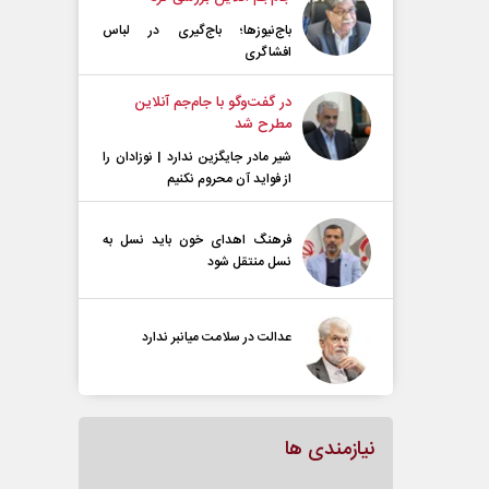
باج‌نیوزها؛ باج‌گیری در لباس
افشاگری
در گفت‌و‌گو با جام‌جم آنلاین
مطرح شد
شیر مادر جایگزین ندارد | نوزادان را
از فواید آن محروم نکنیم
فرهنگ اهدای خون باید نسل به
نسل منتقل شود
عدالت در سلامت میانبر ندارد
نیازمندی ها