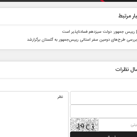
ار مرتبط
 | رییس جمهور: دولت سیزدهم فسادناپذیر است
ررسی طرح‌های دومین سفر استانی رییس‌جمهور به گلستان برگزارشد
ابر
از باتلاق انرژی تا بن‌بست ترامپ
حکایت 
ال نظرات
نرگس خا
اعی
رضا سپهوند - سخنگوی کمیسیون انرژی مجلس