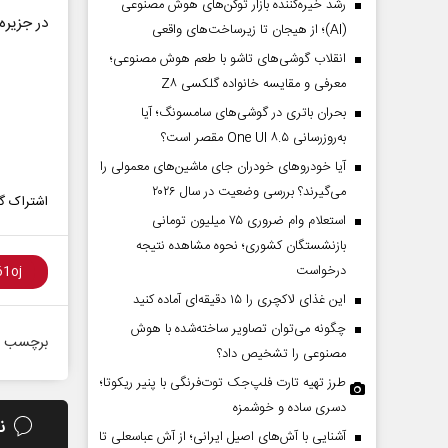
رشد خیره‌کننده بازار توکن‌های هوش مصنوعی
در جزیر
(AI)؛ از هیجان تا زیرساخت‌های واقعی
انقلاب گوشی‌های تاشو‌ با طعم هوش مصنوعی؛
معرفی و مقایسه خانواده گلکسی Z۸
بحران باتری در گوشی‌های سامسونگ؛ آیا
به‌روزرسانی One UI ۸.۵ مقصر است؟
آیا خودروهای خودران جای ماشین‌های معمولی را
می‌گیرند؟ بررسی وضعیت در سال ۲۰۲۶
اشتراک گذ
استعلام وام ضروری ۷۵ میلیون تومانی
بازنشستگان کشوری؛ نحوه مشاهده نتیجه
درخواست
این غذای لاکچری را ۱۵ دقیقه‌ای آماده کنید
چگونه می‌توان تصاویر ساخته‌شده با هوش
برچسب ه
مصنوعی را تشخیص داد؟
طرز تهیه تارت فلپ‌جک توت‌فرنگی با پنیر ریکوتا؛
دسری ساده و خوشمزه
ن
آشنایی با آش‌های اصیل ایرانی؛ از آش عباسعلی تا