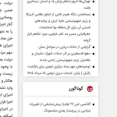
تهرانی‌ها امروز منتظر وزش باد و آسمان نیمه‌ابری
دولت مر
باشند
ضمن باز
بسته‌شدن تنگه هرمز ناشی از تجاوز نظامی آمریکا
روستایی
و رژیم صهیونیستی علیه ایران و پیامد‌های
آغاز اج
امنیتی آن برای کل منطقه بود/مختصات
را به عنو
جغرافیایی مسیر مد نظر طرفین، مورد تفاهم قرار
خزر صادر
گرفته
اجرای طر
گزارشی از حادثه دریایی در سواحل عمان
دهها فلسطینی بر اثر حملات شهرک نشینان و
دولت به
نظامیان رژیم صهیونیستی زخمی شدند
توصیه‌های مهم ستاد مرکزی اربعین برای بازگشت
زائران | پایان خدمات مرزی اربعین ۱۵ مرداد ۱۴۰۵
وارد نشد
گوناگون
اجرای ای
اجرا قرا
گلکسی اس ۲۷ اولترا؛ پیش‌نمایشی از تغییرات
در اجرای
بنیادین در پرچمدار بعدی سامسونگ
اسکله، م