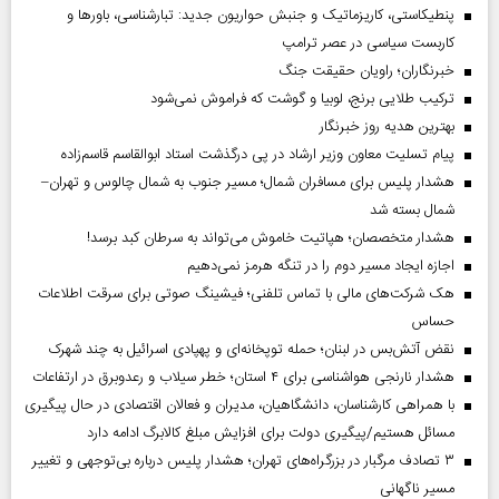
پنطیکاستی، کاریزماتیک و جنبش حواریون جدید: تبارشناسی، باور‌ها و
کاربست سیاسی در عصر ترامپ
خبرنگاران؛ راویان حقیقت جنگ
ترکیب طلایی برنج، لوبیا و گوشت که فراموش نمی‌شود
بهترین هدیه روز خبرنگار
پیام تسلیت معاون وزیر ارشاد در پی درگذشت استاد ابوالقاسم قاسم‌زاده
هشدار پلیس برای مسافران شمال؛ مسیر جنوب به شمال چالوس و تهران–
شمال بسته شد
هشدار متخصصان؛ هپاتیت خاموش می‌تواند به سرطان کبد برسد!
اجازه ایجاد مسیر دوم را در تنگه هرمز نمی‌دهیم
هک شرکت‌های مالی با تماس تلفنی؛ فیشینگ صوتی برای سرقت اطلاعات
حساس
نقض آتش‌بس در لبنان؛ حمله توپخانه‌ای و پهپادی اسرائیل به چند شهرک
هشدار نارنجی هواشناسی برای ۴ استان؛ خطر سیلاب و رعدوبرق در ارتفاعات
با همراهی کارشناسان، دانشگاهیان، مدیران و فعالان اقتصادی در حال پیگیری
مسائل هستیم/پیگیری دولت برای افزایش مبلغ کالابرگ ادامه دارد
۳ تصادف مرگبار در بزرگراه‌های تهران؛ هشدار پلیس درباره بی‌توجهی و تغییر
مسیر ناگهانی