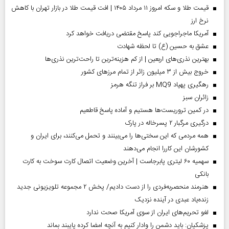
قیمت طلا و سکه امروز ۱۱ مرداد ۱۴۰۵ | افت قیمت طلا در بازار تهران با کاهش
نرخ ارز
آمریکا ماجراجویی کند پاسخ مقتضی دریافت خواهد کرد
عشق به حسین (ع) تا لحظه شهادت
بهترین نذری‌های اربعین | از کم هزینه‌ترین تا راحت‌ترین نذری‌ها
خروج بیش از ۳ میلیون زائر از تمام مرز‌های کشور
رهگیری پهپاد MQ9 بر فراز تنگه هرمز
‌زائران سبز
در کمین تروریست‌ها هستیم و آماده پاسخ قاطعیم
درگیری مرگبار ۲ پسرخاله در پارک
همه مردمی که این سختی‌ها را می‌بینند و تحمل می‌کنند، برای ایران و
کشورشان این کاررا انجام می‌دهند
سهمیه ۶۰ لیتری پابرجاست | آخرین وضعیت اتصال کارت سوخت به کارت
بانکی
هنرمند منحصر‌به‌فردی را از دست دادیم/ پخش ۲ مجموعه تلویزیونی جدید
زنده‌یاد عبدی در آینده نزدیک
لغو تحریم‌های ایران از سوی آمریکا صحت ندارد
پزشکیان: باید دشمن را وادار کنیم به آنچه امضا کرده پایبند بماند