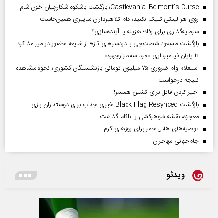
Castlevania: Belmont’s Curse؛ بازگشت باشکوه شکارچیان خون‌آشام
روی هر لینکی کلیک نکنید، دام کلاهبرداران سایبری همین‌جاست
سرمایه‌گذاری برای رفاه؛ هزینه یا آینده‌سازی؟
بازگشت مسعود شصت‌چی با دردسر‌های تازه؛ از شایعه حضور در میز مذاکره
تا پایان فیلمبرداری «مرد سه‌هزارچهره»
استعلام وام ضروری ۷۵ میلیون تومانی بازنشستگان کشوری؛ نحوه مشاهده
نتیجه درخواست
اجیر کردن قاتل برای کشتن همسر!
بازگشت Black Flag Resynced خبری جذاب برای دوستداران بازی
معجزه، نقشه شوهرکشی را ناکام گذاشت
توصیه‌های هلال‌احمر برای روز‌های گرم
جام‌جهانی مهاجران
ویدئو