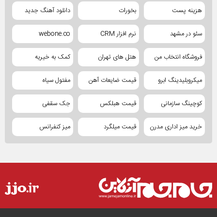
هزینه پست
بخورات
دانلود آهنگ جدید
سئو در مشهد
نرم افزار CRM
webone.co
فروشگاه انتخاب من
هتل های تهران
کمک به خیریه
میکروبلیدینگ ابرو
قیمت ضایعات آهن
مفتول سیاه
کوچینگ سازمانی
قیمت هبلکس
جک سقفی
خرید میز اداری مدرن
قیمت میلگرد
میز کنفرانس