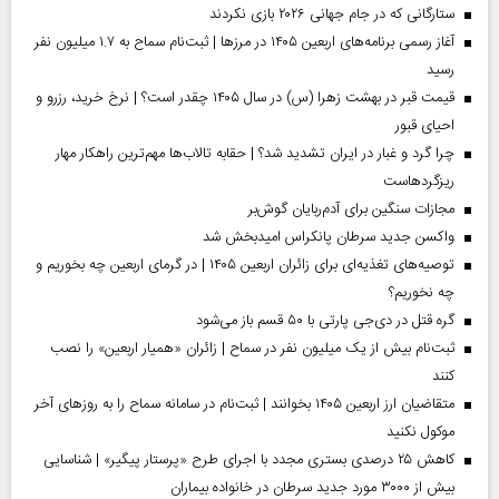
ستارگانی که در جام جهانی ۲۰۲۶ بازی نکردند
آغاز رسمی برنامه‌های اربعین ۱۴۰۵ در مرز‌ها | ثبت‌نام سماح به ۱.۷ میلیون نفر
رسید
قیمت قبر در بهشت زهرا (س) در سال ۱۴۰۵ چقدر است؟ | نرخ خرید، رزرو و
احیای قبور
چرا گرد و غبار در ایران تشدید شد؟ | حقابه تالاب‌ها مهم‌ترین راهکار مهار
ریزگردهاست
مجازات سنگین برای آدم‌ربایان گوش‌بر
واکسن جدید سرطان پانکراس امیدبخش شد
توصیه‌های تغذیه‌ای برای زائران اربعین ۱۴۰۵ | در گرمای اربعین چه بخوریم و
چه نخوریم؟
گره قتل در دی‌جی پارتی با ۵۰ قسم باز می‌شود
ثبت‌نام بیش از یک میلیون نفر در سماح | زائران «همیار اربعین» را نصب
کنند
متقاضیان ارز اربعین ۱۴۰۵ بخوانند | ثبت‌نام در سامانه سماح را به روز‌های آخر
موکول نکنید
کاهش ۲۵ درصدی بستری مجدد با اجرای طرح «پرستار پیگیر» | شناسایی
بیش از ۳۰۰۰ مورد جدید سرطان در خانواده بیماران