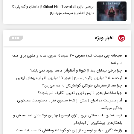
بررسی بازی Silent Hill: Townfall؛ از داستان و گیم‌پلی تا
تاریخ انتشار و سیستم مورد نیاز
اخبار ویژه
صبحانه چی درست کنم؟ معرفی ۳۰ صبحانه سریع، سالم و مقوی برای همه
سلیقه‌ها
چرا برخی بیماران بعد از کرونا و آنفلوآنزا ماه‌ها بهبود نمی‌یابند؟
ثبت‌نام ۲.۵ میلیون زائر در سماح | عبور ۱.۷ میلیون نفر از مرز‌های اربعین
چرا بعد از سفرهای طولانی گوارش‌تان به هم می‌ریزد؟
چرا ساختمان‌های ناایمن تهران تعیین تکلیف نمی‌شوند؟
آمار معلولیت در ایران | بیش از ۱۰.۵ میلیون نفر با محدودیت عملکردی
زندگی می‌کنند
توصیه‌های طب سنتی برای زائران اربعین | بهترین نوشیدنی ضد عطش و
راهکارهای پیشگیری از گرمازدگی
راز ماندگاری «رادیو اربعین» از زبان دو گوینده؛ رسانه‌ای که حسینیه است