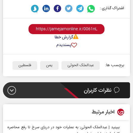
اشتراک گذاری :
گزارش خطا
پسندیدم
برچسب ها:
عبدالملک الحوثی
یمن
فلسطین
نظرات کاربران
اخبار مرتبط
ببینید | عبدالملک الحوثی: به عملیات خود در دریای سرخ تا رفع محاصره