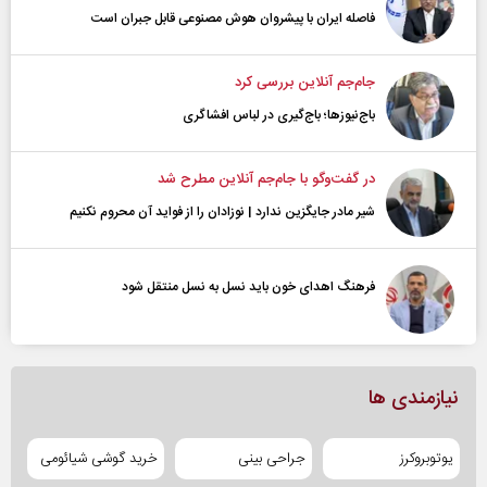
فاصله ایران با پیشرو‌ان هوش مصنوعی قابل جبران است
جام‌جم آنلاین بررسی کرد
باج‌نیوزها؛ باج‌گیری در لباس افشاگری
در گفت‌و‌گو با جام‌جم آنلاین مطرح شد
شیر مادر جایگزین ندارد | نوزادان را از فواید آن محروم نکنیم
فرهنگ اهدای خون باید نسل به نسل منتقل شود
نیازمندی ها
یوتوبروکرز
جراحی بینی
خرید گوشی شیائومی