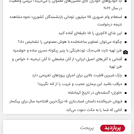
آیا خودروهای خودران جای ماشین‌های معمولی را می‌گیرند؟ بررسی وضعیت
در سال ۲۰۲۶
استعلام وام ضروری ۷۵ میلیون تومانی بازنشستگان کشوری؛ نحوه مشاهده
نتیجه درخواست
این غذای لاکچری را ۱۵ دقیقه‌ای آماده کنید
چگونه می‌توان تصاویر ساخته‌شده با هوش مصنوعی را تشخیص داد؟
طرز تهیه تارت فلپ‌جک توت‌فرنگی با پنیر ریکوتا؛ دسری ساده و خوشمزه
آشنایی با آش‌های اصیل ایرانی؛ از آش عباسعلی تا آش ترخینه + خواص و
طرز تهیه
پارک شیرین قابلیت‌ بالایی برای اجرای پروژهای تفریحی دارد
مراقب باشید این بیماری عجیب و غریب را از کنه نگیرید!
خاوران؛ گمشده‌ای در تاریخ کرمانشاه
فروش خیره‌کننده داستان اسباب‌بازی ۵؛ بزرگ‌ترین افتتاحیه سال برای پیکسار
کتابی که شما را به مکث دعوت می‌کند
پربازدید
پربحث