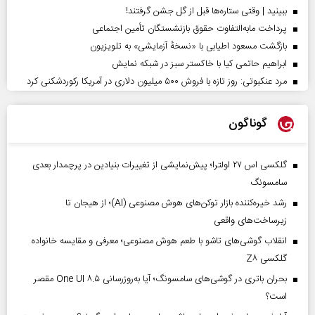
ببینید | وقتی ستاره‌ها قبل از گل جشن گرفتند!
پرداخت مابه‌التفاوت حقوق بازنشستگان تأمین اجتماعی
بازگشت مسعود اطیابی با «نسخهٔ آزمایشی» به تلویزیون
ابراهیم حاتمی کیا با خاکستر سبز در شبکه نمایش
مرد عنکبوتی: روز تازه با فروش ۵۰۰ میلیون دلاری در آمریکا رکوردشکنی کرد
گوناگون
گلکسی اس ۲۷ اولترا؛ پیش‌نمایشی از تغییرات بنیادین در پرچمدار بعدی
سامسونگ
رشد خیره‌کننده بازار توکن‌های هوش مصنوعی (AI)؛ از هیجان تا
زیرساخت‌های واقعی
انقلاب گوشی‌های تاشو‌ با طعم هوش مصنوعی؛ معرفی و مقایسه خانواده
گلکسی Z۸
بحران باتری در گوشی‌های سامسونگ؛ آیا به‌روزرسانی One UI ۸.۵ مقصر
است؟