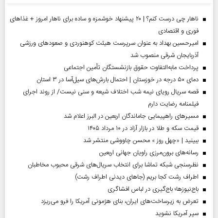
ناهار چی درست کنم؟ | ۲۰ پیشنهاد خوشمزه و ساده برای ناهار امروز + غذاهای
فوری و اقتصادی
امیرحسین بهداد به عنوان سرپرست هیئت کوهنوردی و صعودهای ورزشی
آذربایجان شرقی منصوب شد
پرداخت مابه‌التفاوت حقوق بازنشستگان تأمین اجتماعی
دمای ۵۰ درجه در خوزستان | احتمال بارش‌های سیل‌آسا در ۳ استان
قصه سریال رویای نیمه شب اختلاف شیعه و سنی نیست/ از روند اجرای
فیلمنامه رضایت دارم
مسیر‌های راهپیمایی جاماندگان اربعین در البرز اعلام شد
قیمت سکه و طلا در بازار آزاد در ۱۰ مرداد ۱۴۰۵
ببینید | «چهل روز » محسن چاووشی منتشر شد
رسانه‌های برون‌مرزی راویان جهانی اربعین
نظرسنجی شبکه تماشا برای انتخاب سریال‌های شرقی محبوب مخاطبان
اطراف رشت کجا بریم (جاهای دیدنی اطراف رشت)
باج‌نیوزها؛ باج‌گیری در لباس افشاگری
تعرض به زیرساخت‌های ایران، بنای هژمونی آمریکا را فرو می‌ریزد
سپر آمریکا نشوید