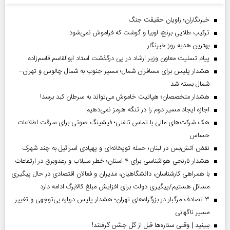
خبرنگاران؛ راویان حقیقت جنگ
ترکیب طلایی برنج، لوبیا و گوشت که فراموش نمی‌شود
بهترین هدیه روز خبرنگار
پیام تسلیت معاون وزیر ارشاد در پی درگذشت استاد ابوالقاسم قاسم‌زاده
هشدار پلیس برای مسافران شمال؛ مسیر جنوب به شمال چالوس و تهران–
شمال بسته شد
هشدار متخصصان؛ هپاتیت خاموش می‌تواند به سرطان کبد برسد!
اجازه ایجاد مسیر دوم را در تنگه هرمز نمی‌دهیم
هک شرکت‌های مالی با تماس تلفنی؛ فیشینگ صوتی برای سرقت اطلاعات
حساس
نقض آتش‌بس در لبنان؛ حمله توپخانه‌ای و پهپادی اسرائیل به چند شهرک
هشدار نارنجی هواشناسی برای ۴ استان؛ خطر سیلاب و رعدوبرق در ارتفاعات
با همراهی کارشناسان، دانشگاهیان، مدیران و فعالان اقتصادی در حال پیگیری
مسائل هستیم/پیگیری دولت برای افزایش مبلغ کالابرگ ادامه دارد
۳ تصادف مرگبار در بزرگراه‌های تهران؛ هشدار پلیس درباره بی‌توجهی و تغییر
مسیر ناگهانی
ببینید | وقتی ستاره‌ها قبل از گل جشن گرفتند!