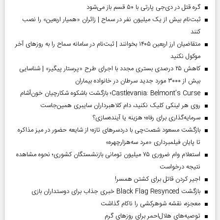
گره قتل در دی‌جی پارتی با ۵۰ قسم باز می‌شود
ثبت‌نام بیش از یک میلیون نفر در سماح | زائران «همیار اربعین» را نصب
کنند
متقاضیان ارز اربعین ۱۴۰۵ بخوانند | ثبت‌نام در سامانه سماح را به روز‌های آخر
موکول نکنید
کاهش ۲۵ درصدی بستری مجدد با اجرای طرح «پرستار پیگیر» | شناسایی
بیش از ۳۰۰۰ مورد جدید سرطان در خانواده بیماران
Castlevania: Belmont’s Curse؛ بازگشت باشکوه شکارچیان خون‌آشام
روی هر لینکی کلیک نکنید، دام کلاهبرداران سایبری همین‌جاست
سرمایه‌گذاری برای رفاه؛ هزینه یا آینده‌سازی؟
بازگشت مسعود شصت‌چی با دردسر‌های تازه؛ از شایعه حضور در میز مذاکره
تا پایان فیلمبرداری «مرد سه‌هزارچهره»
استعلام وام ضروری ۷۵ میلیون تومانی بازنشستگان کشوری؛ نحوه مشاهده
نتیجه درخواست
اجیر کردن قاتل برای کشتن همسر!
بازگشت Black Flag Resynced خبری جذاب برای دوستداران بازی
معجزه، نقشه شوهرکشی را ناکام گذاشت
توصیه‌های هلال‌احمر برای روز‌های گرم