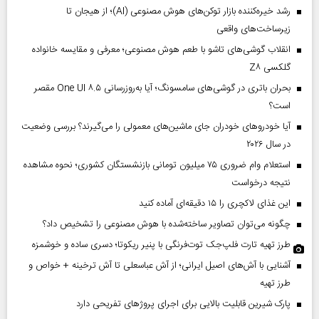
رشد خیره‌کننده بازار توکن‌های هوش مصنوعی (AI)؛ از هیجان تا
زیرساخت‌های واقعی
انقلاب گوشی‌های تاشو‌ با طعم هوش مصنوعی؛ معرفی و مقایسه خانواده
گلکسی Z۸
بحران باتری در گوشی‌های سامسونگ؛ آیا به‌روزرسانی One UI ۸.۵ مقصر
است؟
آیا خودروهای خودران جای ماشین‌های معمولی را می‌گیرند؟ بررسی وضعیت
در سال ۲۰۲۶
استعلام وام ضروری ۷۵ میلیون تومانی بازنشستگان کشوری؛ نحوه مشاهده
نتیجه درخواست
این غذای لاکچری را ۱۵ دقیقه‌ای آماده کنید
چگونه می‌توان تصاویر ساخته‌شده با هوش مصنوعی را تشخیص داد؟
طرز تهیه تارت فلپ‌جک توت‌فرنگی با پنیر ریکوتا؛ دسری ساده و خوشمزه
آشنایی با آش‌های اصیل ایرانی؛ از آش عباسعلی تا آش ترخینه + خواص و
طرز تهیه
پارک شیرین قابلیت‌ بالایی برای اجرای پروژهای تفریحی دارد