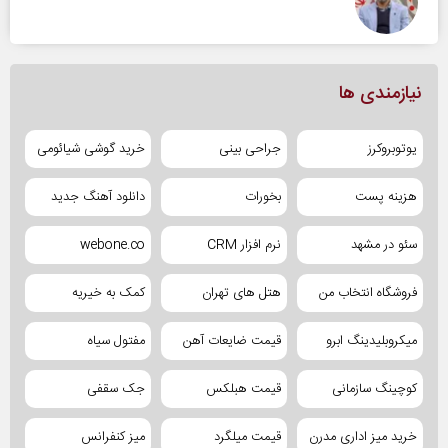
نیازمندی ها
یوتوبروکرز
جراحی بینی
خرید گوشی شیائومی
هزینه پست
بخورات
دانلود آهنگ جدید
سئو در مشهد
نرم افزار CRM
webone.co
فروشگاه انتخاب من
هتل های تهران
کمک به خیریه
میکروبلیدینگ ابرو
قیمت ضایعات آهن
مفتول سیاه
کوچینگ سازمانی
قیمت هبلکس
جک سقفی
خرید میز اداری مدرن
قیمت میلگرد
میز کنفرانس