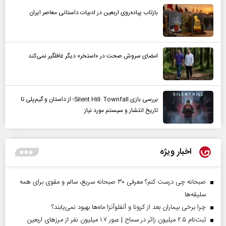
بازتاب پیاده‌روی اربعین در ادبیات داستانی معاصر ایران
امضای سروش صحت در «استخر» دیگر غافلگیر نمی‌کند
بررسی بازی Silent Hill: Townfall؛ از داستان و گیم‌پلی تا
تاریخ انتشار و سیستم مورد نیاز
اخبار ویژه
صبحانه چی درست کنم؟ معرفی ۳۰ صبحانه سریع، سالم و مقوی برای همه
سلیقه‌ها
چرا برخی بیماران بعد از کرونا و آنفلوآنزا ماه‌ها بهبود نمی‌یابند؟
ثبت‌نام ۲.۵ میلیون زائر در سماح | عبور ۱.۷ میلیون نفر از مرز‌های اربعین