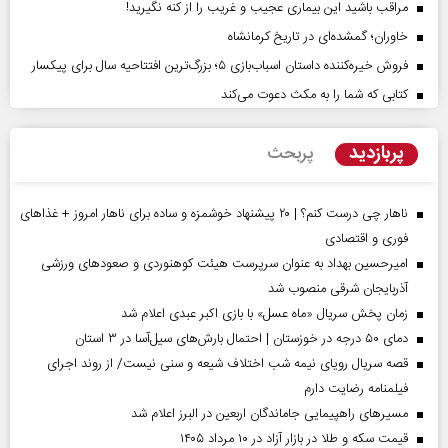
مراقب باشید این بیماری عجیب و غریب را از کنه نگیرید!
خاوران؛ گمشده‌ای در تاریخ کرمانشاه
فروش خیره‌کننده داستان اسباب‌بازی ۵؛ بزرگ‌ترین افتتاحیه سال برای پیکسار
کتابی که شما را به مکث دعوت می‌کند
پربازدید
پربحث
ناهار چی درست کنم؟ | ۲۰ پیشنهاد خوشمزه و ساده برای ناهار امروز + غذاهای
فوری و اقتصادی
امیرحسین بهداد به عنوان سرپرست هیئت کوهنوردی و صعودهای ورزشی
آذربایجان شرقی منصوب شد
زمان پخش سریال «ماه عسل» با بازی اکبر عبدی اعلام شد
دمای ۵۰ درجه در خوزستان | احتمال بارش‌های سیل‌آسا در ۳ استان
قصه سریال رویای نیمه شب اختلاف شیعه و سنی نیست/ از روند اجرای
فیلمنامه رضایت دارم
مسیر‌های راهپیمایی جاماندگان اربعین در البرز اعلام شد
قیمت سکه و طلا در بازار آزاد در ۱۰ مرداد ۱۴۰۵