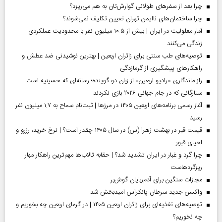
چرا بعد از سفرهای طولانی گوارش‌تان به هم می‌ریزد؟
چرا ساختمان‌های ناایمن تهران تعیین تکلیف نمی‌شوند؟
آمار معلولیت در ایران | بیش از ۱۰.۵ میلیون نفر با محدودیت عملکردی
زندگی می‌کنند
توصیه‌های طب سنتی برای زائران اربعین | بهترین نوشیدنی ضد عطش و
راهکارهای پیشگیری از گرمازدگی
راز ماندگاری «رادیو اربعین» از زبان دو گوینده؛ رسانه‌ای که حسینیه است
ستارگانی که در جام جهانی ۲۰۲۶ بازی نکردند
آغاز رسمی برنامه‌های اربعین ۱۴۰۵ در مرز‌ها | ثبت‌نام سماح به ۱.۷ میلیون نفر
رسید
قیمت قبر در بهشت زهرا (س) در سال ۱۴۰۵ چقدر است؟ | نرخ خرید، رزرو و
احیای قبور
چرا گرد و غبار در ایران تشدید شد؟ | حقابه تالاب‌ها مهم‌ترین راهکار مهار
ریزگردهاست
مجازات سنگین برای آدم‌ربایان گوش‌بر
واکسن جدید سرطان پانکراس امیدبخش شد
توصیه‌های تغذیه‌ای برای زائران اربعین ۱۴۰۵ | در گرمای اربعین چه بخوریم و
چه نخوریم؟