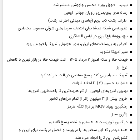
ببینید | «چهل روز » محسن چاووشی منتشر شد
رسانه‌های برون‌مرزی راویان جهانی اربعین
اطراف رشت کجا بریم (جاهای دیدنی اطراف رشت)
نظرسنجی شبکه تماشا برای انتخاب سریال‌های شرقی محبوب مخاطبان
باج‌نیوزها؛ باج‌گیری در لباس افشاگری
تعرض به زیرساخت‌های ایران، بنای هژمونی آمریکا را فرو می‌ریزد
سپر آمریکا نشوید
قیمت طلا و سکه امروز ۱۱ مرداد ۱۴۰۵ | افت قیمت طلا در بازار تهران با کاهش
نرخ ارز
آمریکا ماجراجویی کند پاسخ مقتضی دریافت خواهد کرد
عشق به حسین (ع) تا لحظه شهادت
بهترین نذری‌های اربعین | از کم هزینه‌ترین تا راحت‌ترین نذری‌ها
خروج بیش از ۳ میلیون زائر از تمام مرز‌های کشور
رهگیری پهپاد MQ9 بر فراز تنگه هرمز
‌زائران سبز
در کمین تروریست‌ها هستیم و آماده پاسخ قاطعیم
همه مردمی که این سختی‌ها را می‌بینند و تحمل می‌کنند، برای ایران و
کشورشان این کاررا انجام می‌دهند