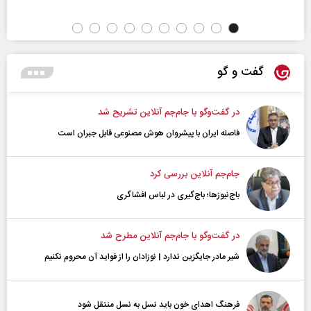
گفت و گو
در گفت‌و‌گو با جام‌جم آنلاین تشریح شد
فاصله ایران با پیشرو‌ان هوش مصنوعی قابل جبران است
جام‌جم آنلاین بررسی کرد
باج‌نیوزها؛ باج‌گیری در لباس افشاگری
در گفت‌و‌گو با جام‌جم آنلاین مطرح شد
شیر مادر جایگزین ندارد | نوزادان را از فواید آن محروم نکنیم
فرهنگ اهدای خون باید نسل به نسل منتقل شود