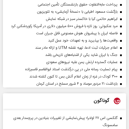
پرداخت مابه‌التفاوت حقوق بازنشستگان تأمین اجتماعی
بازگشت مسعود اطیابی با «نسخهٔ آزمایشی» به تلویزیون
ابراهیم حاتمی کیا با خاکستر سبز در شبکه نمایش
مرد عنکبوتی: روز تازه با فروش ۵۰۰ میلیون دلاری در آمریکا رکوردشکنی کرد
فاصله ایران با پیشرو‌ان هوش مصنوعی قابل جبران است
واقعیت‌ها را بپذیرید و به تعهدات خود عمل کنید
اعلام جزئیات ثبت ادعا، تهیه نقشه UTM و ارائه مادر سند
جنگ با ایران شاید یکی از اشتباه‌های تاریخی باشد
عملیات گسترده ارتش یمن علیه نیروهای سعودی
پیام تسلیت رسانه ملی در پی درگذشت استاد ابوالقاسم قاسم‌زاده
۳۰۰ کودک در غزه از زمان اعلام آتش بس تا کنون کشته شدند
بازداشت ۲۱ مزدور موساد و ۴ شرور مسلح در استان کرمان
گوناگون
گلکسی اس ۲۷ اولترا؛ پیش‌نمایشی از تغییرات بنیادین در پرچمدار بعدی
سامسونگ