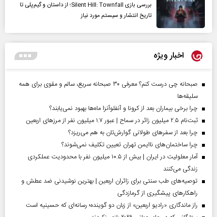
بررسی بازی Silent Hill: Townfall؛ از داستان و گیم‌پلی تا
تاریخ انتشار و سیستم مورد نیاز
اخبار ویژه
صبحانه چی درست کنم؟ معرفی ۳۰ صبحانه سریع، سالم و مقوی برای همه
سلیقه‌ها
چرا برخی بیماران بعد از کرونا و آنفلوآنزا ماه‌ها بهبود نمی‌یابند؟
ثبت‌نام ۲.۵ میلیون زائر در سماح | عبور ۱.۷ میلیون نفر از مرز‌های اربعین
چرا بعد از سفرهای طولانی گوارش‌تان به هم می‌ریزد؟
چرا ساختمان‌های ناایمن تهران تعیین تکلیف نمی‌شوند؟
آمار معلولیت در ایران | بیش از ۱۰.۵ میلیون نفر با محدودیت عملکردی
زندگی می‌کنند
توصیه‌های طب سنتی برای زائران اربعین | بهترین نوشیدنی ضد عطش و
راهکارهای پیشگیری از گرمازدگی
راز ماندگاری «رادیو اربعین» از زبان دو گوینده؛ رسانه‌ای که حسینیه است