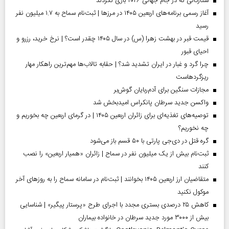
ستارگانی که در جام جهانی ۲۰۲۶ بازی نکردند
آغاز رسمی برنامه‌های اربعین ۱۴۰۵ در مرز‌ها | ثبت‌نام سماح به ۱.۷ میلیون نفر
رسید
قیمت قبر در بهشت زهرا (س) در سال ۱۴۰۵ چقدر است؟ | نرخ خرید، رزرو و
احیای قبور
چرا گرد و غبار در ایران تشدید شد؟ | حقابه تالاب‌ها مهم‌ترین راهکار مهار
ریزگردهاست
مجازات سنگین برای آدم‌ربایان گوش‌بر
واکسن جدید سرطان پانکراس امیدبخش شد
توصیه‌های تغذیه‌ای برای زائران اربعین ۱۴۰۵ | در گرمای اربعین چه بخوریم و
چه نخوریم؟
گره قتل در دی‌جی پارتی با ۵۰ قسم باز می‌شود
ثبت‌نام بیش از یک میلیون نفر در سماح | زائران «همیار اربعین» را نصب
کنند
متقاضیان ارز اربعین ۱۴۰۵ بخوانند | ثبت‌نام در سامانه سماح را به روز‌های آخر
موکول نکنید
کاهش ۲۵ درصدی بستری مجدد با اجرای طرح «پرستار پیگیر» | شناسایی
بیش از ۳۰۰۰ مورد جدید سرطان در خانواده بیماران