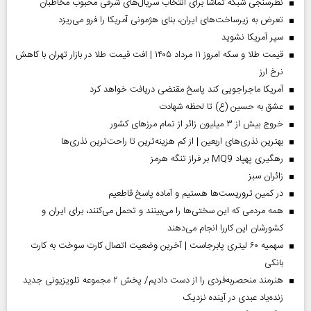
نظرسنجی شبکه تماشا برای انتخاب سریال‌های شرقی محبوب مخاطبان
تعرض به زیرساخت‌های ایران، بنای هژمونی آمریکا را فرو می‌ریزد
سپر آمریکا نشوید
قیمت طلا و سکه امروز ۱۱ مرداد ۱۴۰۵ | افت قیمت طلا در بازار تهران با کاهش
نرخ ارز
آمریکا ماجراجویی کند پاسخ مقتضی دریافت خواهد کرد
عشق به حسین (ع) تا لحظه شهادت
خروج بیش از ۳ میلیون زائر از تمام مرز‌های کشور
بهترین نذری‌های اربعین | از کم هزینه‌ترین تا راحت‌ترین نذری‌ها
رهگیری پهپاد MQ9 بر فراز تنگه هرمز
‌زائران سبز
در کمین تروریست‌ها هستیم و آماده پاسخ قاطعیم
همه مردمی که این سختی‌ها را می‌بینند و تحمل می‌کنند، برای ایران و
کشورشان این کاررا انجام می‌دهند
سهمیه ۶۰ لیتری پابرجاست | آخرین وضعیت اتصال کارت سوخت به کارت
بانکی
هنرمند منحصر‌به‌فردی را از دست دادیم/ پخش ۲ مجموعه تلویزیونی جدید
زنده‌یاد عبدی در آینده نزدیک