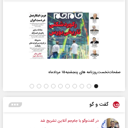
صفحات‌نخست‌روزنامه ها‌ی پنجشنبه‌۱۵ مردادماه
گفت و گو
در گفت‌و‌گو با جام‌جم آنلاین تشریح شد