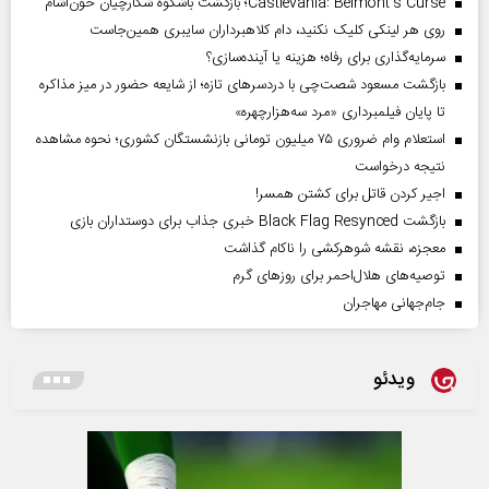
Castlevania: Belmont’s Curse؛ بازگشت باشکوه شکارچیان خون‌آشام
روی هر لینکی کلیک نکنید، دام کلاهبرداران سایبری همین‌جاست
سرمایه‌گذاری برای رفاه؛ هزینه یا آینده‌سازی؟
بازگشت مسعود شصت‌چی با دردسر‌های تازه؛ از شایعه حضور در میز مذاکره
تا پایان فیلمبرداری «مرد سه‌هزارچهره»
استعلام وام ضروری ۷۵ میلیون تومانی بازنشستگان کشوری؛ نحوه مشاهده
نتیجه درخواست
اجیر کردن قاتل برای کشتن همسر!
بازگشت Black Flag Resynced خبری جذاب برای دوستداران بازی
معجزه، نقشه شوهرکشی را ناکام گذاشت
توصیه‌های هلال‌احمر برای روز‌های گرم
جام‌جهانی مهاجران
ویدئو