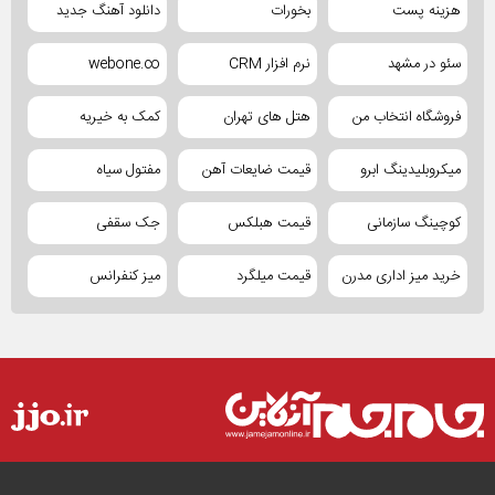
هزینه پست
بخورات
دانلود آهنگ جدید
سئو در مشهد
نرم افزار CRM
webone.co
فروشگاه انتخاب من
هتل های تهران
کمک به خیریه
میکروبلیدینگ ابرو
قیمت ضایعات آهن
مفتول سیاه
کوچینگ سازمانی
قیمت هبلکس
جک سقفی
خرید میز اداری مدرن
قیمت میلگرد
میز کنفرانس