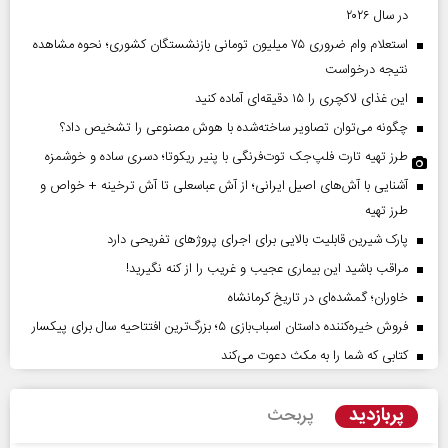
در سال ۲۰۲۶
استعلام وام ضروری ۷۵ میلیون تومانی بازنشستگان کشوری؛ نحوه مشاهده
نتیجه درخواست
این غذای لاکچری را ۱۵ دقیقه‌ای آماده کنید
چگونه می‌توان تصاویر ساخته‌شده با هوش مصنوعی را تشخیص داد؟
طرز تهیه تارت فلپ‌جک توت‌فرنگی با پنیر ریکوتا؛ دسری ساده و خوشمزه
آشنایی با آش‌های اصیل ایرانی؛ از آش عباسعلی تا آش ترخینه + خواص و
طرز تهیه
پارک شیرین قابلیت‌ بالایی برای اجرای پروژهای تفریحی دارد
مراقب باشید این بیماری عجیب و غریب را از کنه نگیرید!
خاوران؛ گمشده‌ای در تاریخ کرمانشاه
فروش خیره‌کننده داستان اسباب‌بازی ۵؛ بزرگ‌ترین افتتاحیه سال برای پیکسار
کتابی که شما را به مکث دعوت می‌کند
پربازدید
پربحث