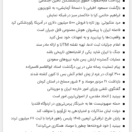
پرداخت مابه‌التفاوت حقوق بازنشستگان تأمین اجتماعی
بازگشت مسعود اطیابی با «نسخهٔ آزمایشی» به تلویزیون
ابراهیم حاتمی کیا با خاکستر سبز در شبکه نمایش
مرد عنکبوتی: روز تازه با فروش ۵۰۰ میلیون دلاری در آمریکا رکوردشکنی کرد
فاصله ایران با پیشرو‌ان هوش مصنوعی قابل جبران است
واقعیت‌ها را بپذیرید و به تعهدات خود عمل کنید
اعلام جزئیات ثبت ادعا، تهیه نقشه UTM و ارائه مادر سند
جنگ با ایران شاید یکی از اشتباه‌های تاریخی باشد
عملیات گسترده ارتش یمن علیه نیروهای سعودی
پیام تسلیت رسانه ملی در پی درگذشت استاد ابوالقاسم قاسم‌زاده
۳۰۰ کودک در غزه از زمان اعلام آتش بس تا کنون کشته شدند
بازداشت ۲۱ مزدور موساد و ۴ شرور مسلح در استان کرمان
گفتگوی تلفنی وزرای امور خارجه ایران و موریتانی
ببینید | اتحاد مقدس، از اصولی‌ترین امور است
حمله صهیونیست ها به خبرنگار پرس‌تی‌وی در اردوگاه قلندیا
دولت لبنان مذاکرات و امتیازدهی به تل‌آویو را متوقف کند
پایان طرح ترافیکی اربعین ۱۴۰۵ پلیس راهور فراجا با ثبت ۶۷ میلیون تردد
ببینید | خود فروخته‌ها چطور با موساد همکاری می‌کردند؟