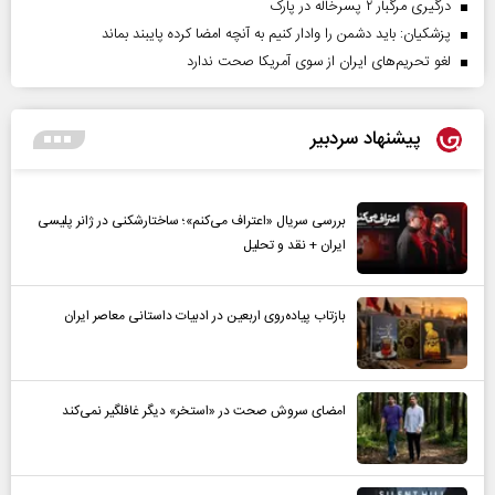
درگیری مرگبار ۲ پسرخاله در پارک
پزشکیان: باید دشمن را وادار کنیم به آنچه امضا کرده پایبند بماند
لغو تحریم‌های ایران از سوی آمریکا صحت ندارد
پیشنهاد سردبیر
بررسی سریال «اعتراف می‌کنم»؛ ساختارشکنی در ژانر پلیسی
ایران + نقد و تحلیل
بازتاب پیاده‌روی اربعین در ادبیات داستانی معاصر ایران
امضای سروش صحت در «استخر» دیگر غافلگیر نمی‌کند