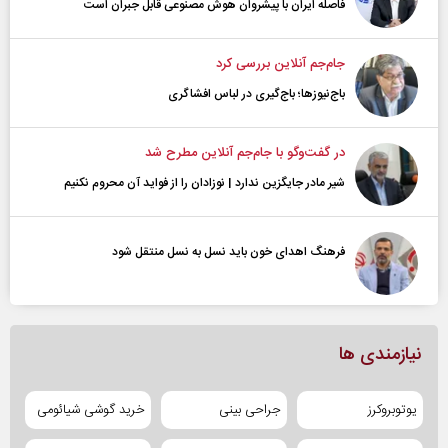
فاصله ایران با پیشرو‌ان هوش مصنوعی قابل جبران است
جام‌جم آنلاین بررسی کرد
باج‌نیوزها؛ باج‌گیری در لباس افشاگری
در گفت‌و‌گو با جام‌جم آنلاین مطرح شد
شیر مادر جایگزین ندارد | نوزادان را از فواید آن محروم نکنیم
فرهنگ اهدای خون باید نسل به نسل منتقل شود
نیازمندی ها
یوتوبروکرز
جراحی بینی
خرید گوشی شیائومی