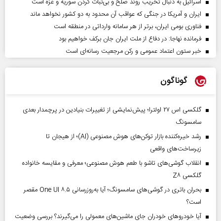
اسرائیل به دنبال تخریب روند صلح و بی‌ثبات کردن سوریه و غزه است
ایران و آمریکا در جنگی که عواقب آن محدود به دو کشور نخواهد ماند
فناوری بومی ایران، برتر از هر سامانه وارداتی در منطقه است
فرمانده نهاجا: در دفاع از ملت ایران جان برکف خواهیم بود
خبر ستون اعتماد عمومی و رکن مرجعیت رسانه‌ای است
گوناگون
گلکسی اس ۲۷ اولترا؛ پیش‌نمایشی از تغییرات بنیادین در پرچمدار بعدی
سامسونگ
رشد خیره‌کننده بازار توکن‌های هوش مصنوعی (AI)؛ از هیجان تا
زیرساخت‌های واقعی
انقلاب گوشی‌های تاشو‌ با طعم هوش مصنوعی؛ معرفی و مقایسه خانواده
گلکسی Z۸
بحران باتری در گوشی‌های سامسونگ؛ آیا به‌روزرسانی One UI ۸.۵ مقصر
است؟
آیا خودروهای خودران جای ماشین‌های معمولی را می‌گیرند؟ بررسی وضعیت