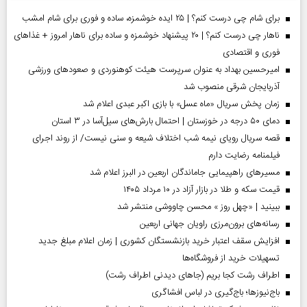
برای شام چی درست کنم؟ | ۲۵ ایده خوشمزه، ساده و فوری برای شام امشب
ناهار چی درست کنم؟ | ۲۰ پیشنهاد خوشمزه و ساده برای ناهار امروز + غذاهای
فوری و اقتصادی
امیرحسین بهداد به عنوان سرپرست هیئت کوهنوردی و صعودهای ورزشی
آذربایجان شرقی منصوب شد
زمان پخش سریال «ماه عسل» با بازی اکبر عبدی اعلام شد
دمای ۵۰ درجه در خوزستان | احتمال بارش‌های سیل‌آسا در ۳ استان
قصه سریال رویای نیمه شب اختلاف شیعه و سنی نیست/ از روند اجرای
فیلمنامه رضایت دارم
مسیر‌های راهپیمایی جاماندگان اربعین در البرز اعلام شد
قیمت سکه و طلا در بازار آزاد در ۱۰ مرداد ۱۴۰۵
ببینید | «چهل روز » محسن چاووشی منتشر شد
رسانه‌های برون‌مرزی راویان جهانی اربعین
افزایش سقف اعتبار خرید بازنشستگان کشوری | زمان اعلام مبلغ جدید
تسهیلات خرید از فروشگاه‌ها
اطراف رشت کجا بریم (جاهای دیدنی اطراف رشت)
باج‌نیوزها؛ باج‌گیری در لباس افشاگری