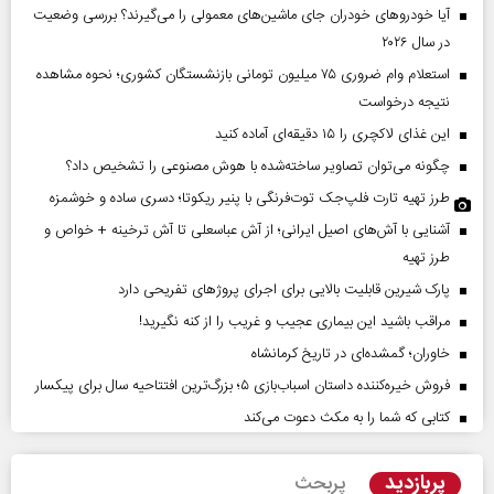
آیا خودروهای خودران جای ماشین‌های معمولی را می‌گیرند؟ بررسی وضعیت
در سال ۲۰۲۶
استعلام وام ضروری ۷۵ میلیون تومانی بازنشستگان کشوری؛ نحوه مشاهده
نتیجه درخواست
این غذای لاکچری را ۱۵ دقیقه‌ای آماده کنید
چگونه می‌توان تصاویر ساخته‌شده با هوش مصنوعی را تشخیص داد؟
طرز تهیه تارت فلپ‌جک توت‌فرنگی با پنیر ریکوتا؛ دسری ساده و خوشمزه
آشنایی با آش‌های اصیل ایرانی؛ از آش عباسعلی تا آش ترخینه + خواص و
طرز تهیه
پارک شیرین قابلیت‌ بالایی برای اجرای پروژهای تفریحی دارد
مراقب باشید این بیماری عجیب و غریب را از کنه نگیرید!
خاوران؛ گمشده‌ای در تاریخ کرمانشاه
فروش خیره‌کننده داستان اسباب‌بازی ۵؛ بزرگ‌ترین افتتاحیه سال برای پیکسار
کتابی که شما را به مکث دعوت می‌کند
پربازدید
پربحث