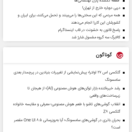
قطعه گمشده پازل کهکشانی‌ها
دربی دوباره خارج از تهران!
همه مردمی که این سختی‌ها را می‌بینند و تحمل می‌کنند، برای ایران و
کشورشان این کاررا انجام می‌دهند
پاسخ قانون به خشونت در قاب اینستاگرام
کالابرگ سه گروه مشمول شارژ شد
گوناگون
گلکسی اس ۲۷ اولترا؛ پیش‌نمایشی از تغییرات بنیادین در پرچمدار بعدی
سامسونگ
رشد خیره‌کننده بازار توکن‌های هوش مصنوعی (AI)؛ از هیجان تا
زیرساخت‌های واقعی
انقلاب گوشی‌های تاشو‌ با طعم هوش مصنوعی؛ معرفی و مقایسه خانواده
گلکسی Z۸
بحران باتری در گوشی‌های سامسونگ؛ آیا به‌روزرسانی One UI ۸.۵ مقصر
است؟