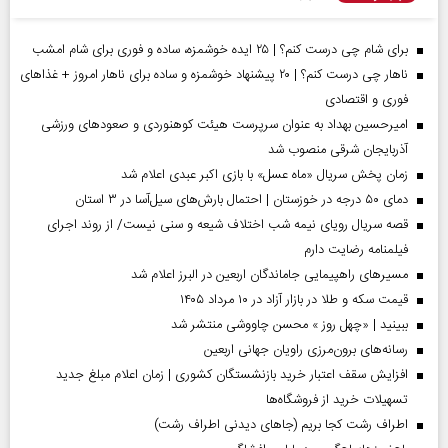
برای شام چی درست کنم؟ | ۲۵ ایده خوشمزه، ساده و فوری برای شام امشب
ناهار چی درست کنم؟ | ۲۰ پیشنهاد خوشمزه و ساده برای ناهار امروز + غذاهای
فوری و اقتصادی
امیرحسین بهداد به عنوان سرپرست هیئت کوهنوردی و صعودهای ورزشی
آذربایجان شرقی منصوب شد
زمان پخش سریال «ماه عسل» با بازی اکبر عبدی اعلام شد
دمای ۵۰ درجه در خوزستان | احتمال بارش‌های سیل‌آسا در ۳ استان
قصه سریال رویای نیمه شب اختلاف شیعه و سنی نیست/ از روند اجرای
فیلمنامه رضایت دارم
مسیر‌های راهپیمایی جاماندگان اربعین در البرز اعلام شد
قیمت سکه و طلا در بازار آزاد در ۱۰ مرداد ۱۴۰۵
ببینید | «چهل روز » محسن چاووشی منتشر شد
رسانه‌های برون‌مرزی راویان جهانی اربعین
افزایش سقف اعتبار خرید بازنشستگان کشوری | زمان اعلام مبلغ جدید
تسهیلات خرید از فروشگاه‌ها
اطراف رشت کجا بریم (جاهای دیدنی اطراف رشت)