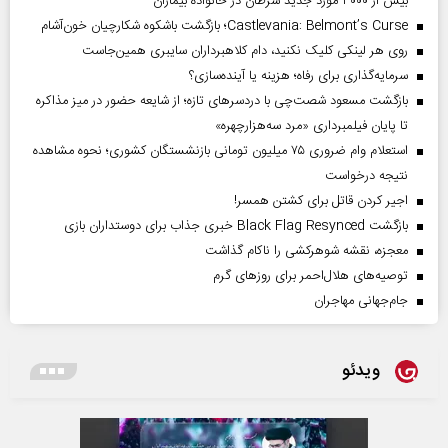
بیش از ۳۰۰۰ مورد جدید سرطان در خانواده بیماران
Castlevania: Belmont’s Curse؛ بازگشت باشکوه شکارچیان خون‌آشام
روی هر لینکی کلیک نکنید، دام کلاهبرداران سایبری همین‌جاست
سرمایه‌گذاری برای رفاه؛ هزینه یا آینده‌سازی؟
بازگشت مسعود شصت‌چی با دردسر‌های تازه؛ از شایعه حضور در میز مذاکره
تا پایان فیلمبرداری «مرد سه‌هزارچهره»
استعلام وام ضروری ۷۵ میلیون تومانی بازنشستگان کشوری؛ نحوه مشاهده
نتیجه درخواست
اجیر کردن قاتل برای کشتن همسر!
بازگشت Black Flag Resynced خبری جذاب برای دوستداران بازی
معجزه، نقشه شوهرکشی را ناکام گذاشت
توصیه‌های هلال‌احمر برای روز‌های گرم
جام‌جهانی مهاجران
ویدئو