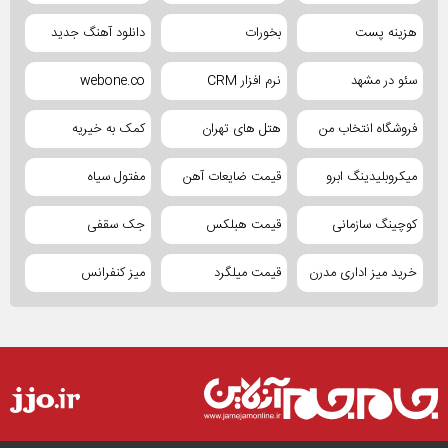
هزینه پست
بخورات
دانلود آهنگ جدید
سئو در مشهد
نرم افزار CRM
webone.co
فروشگاه انتخاب من
هتل های تهران
کمک به خیریه
میکروبلیدینگ ابرو
قیمت ضایعات آهن
مفتول سیاه
کوچینگ سازمانی
قیمت هبلکس
جک سقفی
خرید میز اداری مدرن
قیمت میلگرد
میز کنفرانس