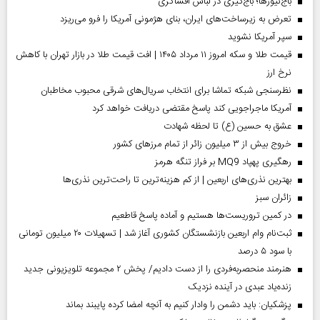
باج‌نیوزها؛ باج‌گیری در لباس افشاگری
تعرض به زیرساخت‌های ایران، بنای هژمونی آمریکا را فرو می‌ریزد
سپر آمریکا نشوید
قیمت طلا و سکه امروز ۱۱ مرداد ۱۴۰۵ | افت قیمت طلا در بازار تهران با کاهش
نرخ ارز
نظرسنجی شبکه تماشا برای انتخاب سریال‌های شرقی محبوب مخاطبان
آمریکا ماجراجویی کند پاسخ مقتضی دریافت خواهد کرد
عشق به حسین (ع) تا لحظه شهادت
خروج بیش از ۳ میلیون زائر از تمام مرز‌های کشور
رهگیری پهپاد MQ9 بر فراز تنگه هرمز
بهترین نذری‌های اربعین | از کم هزینه‌ترین تا راحت‌ترین نذری‌ها
‌زائران سبز
در کمین تروریست‌ها هستیم و آماده پاسخ قاطعیم
ثبت‌نام وام اربعین بازنشستگان کشوری آغاز شد | تسهیلات ۲۰ میلیون تومانی
با سود ۵ درصد
هنرمند منحصر‌به‌فردی را از دست دادیم/ پخش ۲ مجموعه تلویزیونی جدید
زنده‌یاد عبدی در آینده نزدیک
پزشکیان: باید دشمن را وادار کنیم به آنچه امضا کرده پایبند بماند