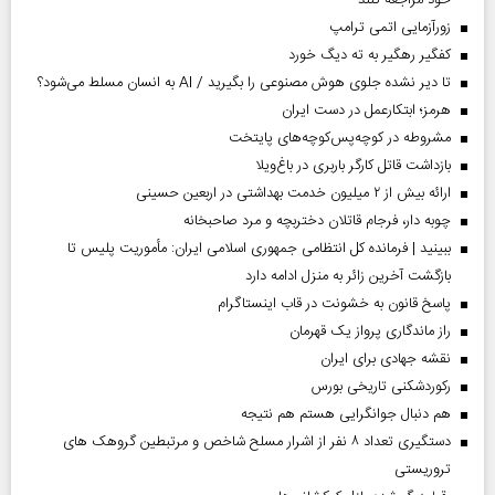
خود مراجعه کنند
زورآزمایی اتمی ترامپ
کفگیر رهگیر به ته دیگ خورد
تا دیر نشده جلوی هوش مصنوعی را بگیرید / AI به انسان مسلط می‌شود؟
هرمز؛ ابتکارعمل در دست ایران
مشروطه در کوچه‌پس‌کوچه‌های پایتخت
بازداشت قاتل کارگر باربری در باغ‌ویلا
ارائه بیش از ۲ میلیون خدمت بهداشتی در اربعین حسینی
چوبه دار، فرجام قاتلان دختربچه و مرد صاحبخانه
ببینید | فرمانده کل انتظامی جمهوری اسلامی ایران­: مأموریت پلیس تا
بازگشت آخرین زائر به منزل ادامه دارد
پاسخ قانون به خشونت در قاب اینستاگرام
راز ماندگاری پرواز یک قهرمان
نقشه جهادی برای ایران
رکوردشکنی تاریخی بورس
هم دنبال جوانگرایی هستم هم نتیجه
دستگیری تعداد ۸ نفر از اشرار مسلح شاخص و مرتبطین گروهک های
تروریستی