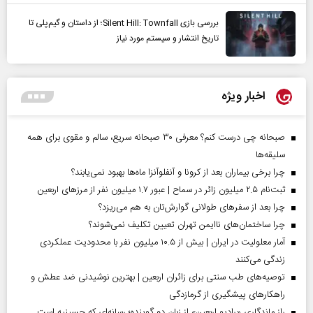
بررسی بازی Silent Hill: Townfall؛ از داستان و گیم‌پلی تا
تاریخ انتشار و سیستم مورد نیاز
اخبار ویژه
صبحانه چی درست کنم؟ معرفی ۳۰ صبحانه سریع، سالم و مقوی برای همه
سلیقه‌ها
چرا برخی بیماران بعد از کرونا و آنفلوآنزا ماه‌ها بهبود نمی‌یابند؟
ثبت‌نام ۲.۵ میلیون زائر در سماح | عبور ۱.۷ میلیون نفر از مرز‌های اربعین
چرا بعد از سفرهای طولانی گوارش‌تان به هم می‌ریزد؟
چرا ساختمان‌های ناایمن تهران تعیین تکلیف نمی‌شوند؟
آمار معلولیت در ایران | بیش از ۱۰.۵ میلیون نفر با محدودیت عملکردی
زندگی می‌کنند
توصیه‌های طب سنتی برای زائران اربعین | بهترین نوشیدنی ضد عطش و
راهکارهای پیشگیری از گرمازدگی
راز ماندگاری «رادیو اربعین» از زبان دو گوینده؛ رسانه‌ای که حسینیه است