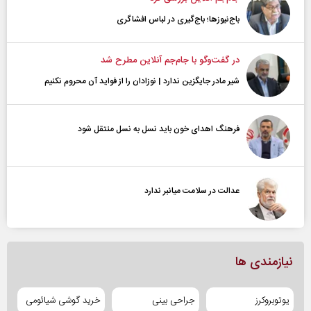
باج‌نیوزها؛ باج‌گیری در لباس افشاگری
در گفت‌و‌گو با جام‌جم آنلاین مطرح شد
شیر مادر جایگزین ندارد | نوزادان را از فواید آن محروم نکنیم
فرهنگ اهدای خون باید نسل به نسل منتقل شود
عدالت در سلامت میانبر ندارد
نیازمندی ها
یوتوبروکرز
جراحی بینی
خرید گوشی شیائومی