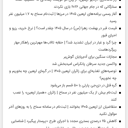
ستارگانی که در جام جهانی ۲۰۲۶ بازی نکردند
آغاز رسمی برنامه‌های اربعین ۱۴۰۵ در مرز‌ها | ثبت‌نام سماح به ۱.۷ میلیون نفر
رسید
قیمت قبر در بهشت زهرا (س) در سال ۱۴۰۵ چقدر است؟ | نرخ خرید، رزرو و
احیای قبور
چرا گرد و غبار در ایران تشدید شد؟ | حقابه تالاب‌ها مهم‌ترین راهکار مهار
ریزگردهاست
مجازات سنگین برای آدم‌ربایان گوش‌بر
واکسن جدید سرطان پانکراس امیدبخش شد
توصیه‌های تغذیه‌ای برای زائران اربعین ۱۴۰۵ | در گرمای اربعین چه بخوریم و
چه نخوریم؟
گره قتل در دی‌جی پارتی با ۵۰ قسم باز می‌شود
ثبت‌نام بیش از یک میلیون نفر در سماح | زائران «همیار اربعین» را نصب
کنند
متقاضیان ارز اربعین ۱۴۰۵ بخوانند | ثبت‌نام در سامانه سماح را به روز‌های آخر
موکول نکنید
کاهش ۲۵ درصدی بستری مجدد با اجرای طرح «پرستار پیگیر» | شناسایی