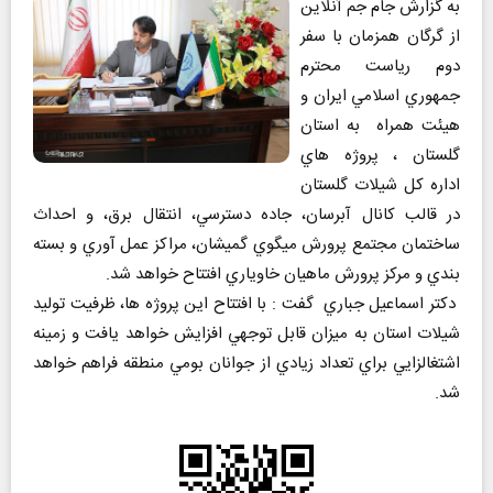
به گزارش جام جم آنلاین
از گرگان همزمان با سفر
دوم رياست محترم
جمهوري اسلامي ايران و
هيئت همراه به استان
گلستان ، پروژه هاي
اداره كل شيلات گلستان
در قالب كانال آبرسان، جاده دسترسي، انتقال برق، و احداث
ساختمان مجتمع پرورش ميگوي گميشان، مراكز عمل آوري و بسته
بندي و مركز پرورش ماهيان خاوياري افتتاح خواهد شد.
دكتر اسماعیل جباري گفت : با افتتاح اين پروژه ها، ظرفيت توليد
شيلات استان به ميزان قابل توجهي افزايش خواهد يافت و زمينه
اشتغالزايي براي تعداد زيادي از جوانان بومي منطقه فراهم خواهد
شد.