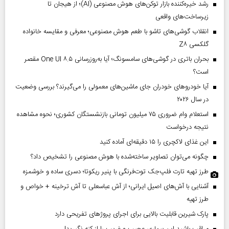
رشد خیره‌کننده بازار توکن‌های هوش مصنوعی (AI)؛ از هیجان تا
زیرساخت‌های واقعی
انقلاب گوشی‌های تاشو‌ با طعم هوش مصنوعی؛ معرفی و مقایسه خانواده
گلکسی Z۸
بحران باتری در گوشی‌های سامسونگ؛ آیا به‌روزرسانی One UI ۸.۵ مقصر
است؟
آیا خودروهای خودران جای ماشین‌های معمولی را می‌گیرند؟ بررسی وضعیت
در سال ۲۰۲۶
استعلام وام ضروری ۷۵ میلیون تومانی بازنشستگان کشوری؛ نحوه مشاهده
نتیجه درخواست
این غذای لاکچری را ۱۵ دقیقه‌ای آماده کنید
چگونه می‌توان تصاویر ساخته‌شده با هوش مصنوعی را تشخیص داد؟
طرز تهیه تارت فلپ‌جک توت‌فرنگی با پنیر ریکوتا؛ دسری ساده و خوشمزه
آشنایی با آش‌های اصیل ایرانی؛ از آش عباسعلی تا آش ترخینه + خواص و
طرز تهیه
پارک شیرین قابلیت‌ بالایی برای اجرای پروژهای تفریحی دارد