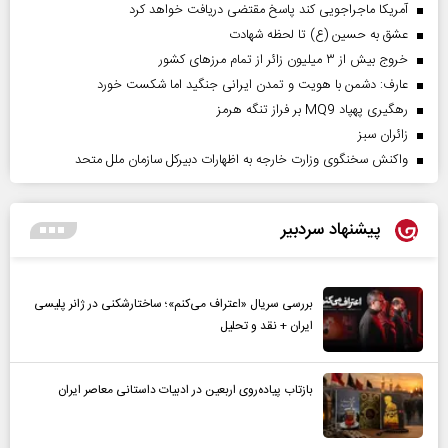
آمریکا ماجراجویی کند پاسخ مقتضی دریافت خواهد کرد
عشق به حسین (ع) تا لحظه شهادت
خروج بیش از ۳ میلیون زائر از تمام مرز‌های کشور
عارف: دشمن با هویت و تمدن ایرانی جنگید اما شکست خورد
رهگیری پهپاد MQ9 بر فراز تنگه هرمز
‌زائران سبز
واکنش سخنگوی وزارت خارجه به اظهارات دبیرکل سازمان ملل متحد
پیشنهاد سردبیر
بررسی سریال «اعتراف می‌کنم»؛ ساختارشکنی در ژانر پلیسی
ایران + نقد و تحلیل
بازتاب پیاده‌روی اربعین در ادبیات داستانی معاصر ایران