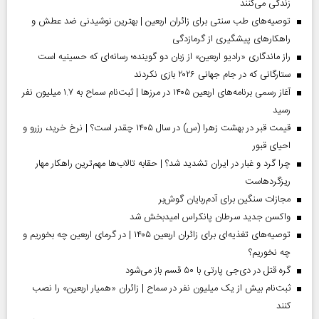
زندگی می‌کنند
توصیه‌های طب سنتی برای زائران اربعین | بهترین نوشیدنی ضد عطش و
راهکارهای پیشگیری از گرمازدگی
راز ماندگاری «رادیو اربعین» از زبان دو گوینده؛ رسانه‌ای که حسینیه است
ستارگانی که در جام جهانی ۲۰۲۶ بازی نکردند
آغاز رسمی برنامه‌های اربعین ۱۴۰۵ در مرز‌ها | ثبت‌نام سماح به ۱.۷ میلیون نفر
رسید
قیمت قبر در بهشت زهرا (س) در سال ۱۴۰۵ چقدر است؟ | نرخ خرید، رزرو و
احیای قبور
چرا گرد و غبار در ایران تشدید شد؟ | حقابه تالاب‌ها مهم‌ترین راهکار مهار
ریزگردهاست
مجازات سنگین برای آدم‌ربایان گوش‌بر
واکسن جدید سرطان پانکراس امیدبخش شد
توصیه‌های تغذیه‌ای برای زائران اربعین ۱۴۰۵ | در گرمای اربعین چه بخوریم و
چه نخوریم؟
گره قتل در دی‌جی پارتی با ۵۰ قسم باز می‌شود
ثبت‌نام بیش از یک میلیون نفر در سماح | زائران «همیار اربعین» را نصب
کنند