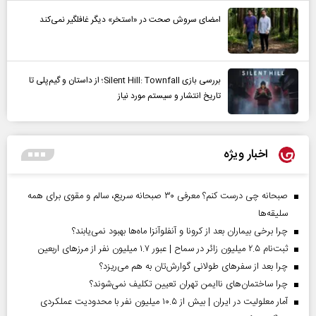
امضای سروش صحت در «استخر» دیگر غافلگیر نمی‌کند
بررسی بازی Silent Hill: Townfall؛ از داستان و گیم‌پلی تا
تاریخ انتشار و سیستم مورد نیاز
اخبار ویژه
صبحانه چی درست کنم؟ معرفی ۳۰ صبحانه سریع، سالم و مقوی برای همه
سلیقه‌ها
چرا برخی بیماران بعد از کرونا و آنفلوآنزا ماه‌ها بهبود نمی‌یابند؟
ثبت‌نام ۲.۵ میلیون زائر در سماح | عبور ۱.۷ میلیون نفر از مرز‌های اربعین
چرا بعد از سفرهای طولانی گوارش‌تان به هم می‌ریزد؟
چرا ساختمان‌های ناایمن تهران تعیین تکلیف نمی‌شوند؟
آمار معلولیت در ایران | بیش از ۱۰.۵ میلیون نفر با محدودیت عملکردی