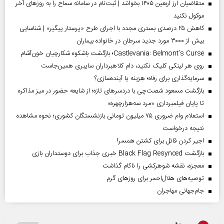
متقاضیان ارز اربعین ۱۴۰۵ بخوانند | ثبت‌نام در سامانه سماح را به روز‌های آخر
موکول نکنید
کاهش ۲۵ درصدی بستری مجدد با اجرای طرح «پرستار پیگیر» | شناسایی
بیش از ۳۰۰۰ مورد جدید سرطان در خانواده بیماران
Castlevania: Belmont’s Curse؛ بازگشت باشکوه شکارچیان خون‌آشام
روی هر لینکی کلیک نکنید، دام کلاهبرداران سایبری همین‌جاست
سرمایه‌گذاری برای رفاه؛ هزینه یا آینده‌سازی؟
بازگشت مسعود شصت‌چی با دردسر‌های تازه؛ از شایعه حضور در میز مذاکره
تا پایان فیلمبرداری «مرد سه‌هزارچهره»
استعلام وام ضروری ۷۵ میلیون تومانی بازنشستگان کشوری؛ نحوه مشاهده
نتیجه درخواست
اجیر کردن قاتل برای کشتن همسر!
بازگشت Black Flag Resynced خبری جذاب برای دوستداران بازی
معجزه، نقشه شوهرکشی را ناکام گذاشت
توصیه‌های هلال‌احمر برای روز‌های گرم
جام‌جهانی مهاجران