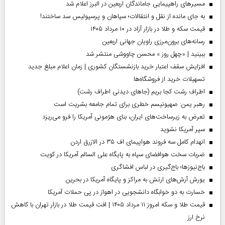
مسیر‌های راهپیمایی جاماندگان اربعین در البرز اعلام شد
به جای مانده از نقل و انتقالات؛ سپاهان و پرسپولیس سد ساختند!
قیمت سکه و طلا در بازار آزاد در ۱۰ مرداد ۱۴۰۵
رسانه‌های برون‌مرزی راویان جهانی اربعین
ببینید | «چهل روز » محسن چاووشی منتشر شد
افزایش سقف اعتبار خرید بازنشستگان کشوری | زمان اعلام مبلغ جدید
تسهیلات خرید از فروشگاه‌ها
اطراف رشت کجا بریم (جاهای دیدنی اطراف رشت)
رهبر یمن: صهیونیسم خطری برای تمام جامعه بشریت است
تعرض به زیرساخت‌های ایران، بنای هژمونی آمریکا را فرو می‌ریزد
سپر آمریکا نشوید
انهدام کامل سه فروند هواپیمای اف ۳۵ در الازرق اردن
ضربات سخت هوافضای سپاه به پایگاه علی السالم آمریکا در کویت
باج‌نیوزها؛ باج‌گیری در لباس افشاگری
یورش آرش‌های ارتش به مراکز و پایگاه‌ آمریکا در بحرین
خسارت به دو خوابگاه دانشجویی در اهواز در پی حملات آمریکا
قیمت طلا و سکه امروز ۱۱ مرداد ۱۴۰۵ | افت قیمت طلا در بازار تهران با کاهش
نرخ ارز