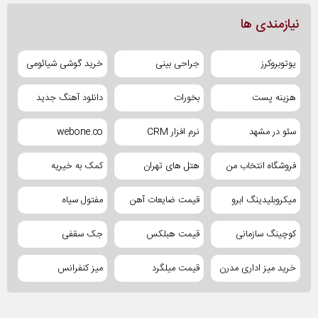
نیازمندی ها
یوتوبروکرز
جراحی بینی
خرید گوشی شیائومی
هزینه پست
بخورات
دانلود آهنگ جدید
سئو در مشهد
نرم افزار CRM
webone.co
فروشگاه انتخاب من
هتل های تهران
کمک به خیریه
میکروبلیدینگ ابرو
قیمت ضایعات آهن
مفتول سیاه
کوچینگ سازمانی
قیمت هبلکس
جک سقفی
خرید میز اداری مدرن
قیمت میلگرد
میز کنفرانس