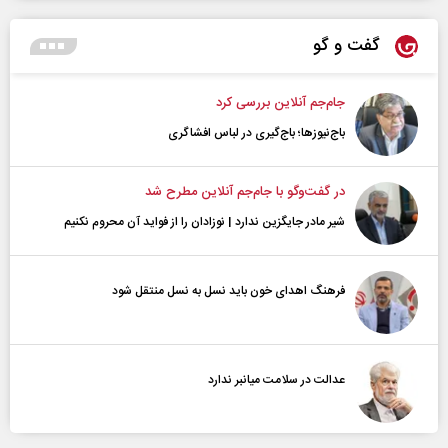
گفت و گو
جام‌جم آنلاین بررسی کرد
باج‌نیوزها؛ باج‌گیری در لباس افشاگری
در گفت‌و‌گو با جام‌جم آنلاین مطرح شد
شیر مادر جایگزین ندارد | نوزادان را از فواید آن محروم نکنیم
فرهنگ اهدای خون باید نسل به نسل منتقل شود
عدالت در سلامت میانبر ندارد