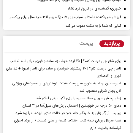
مراقب باشید این بیماری عجیب و غریب را از کنه نگیرید!
خاوران؛ گمشده‌ای در تاریخ کرمانشاه
فروش خیره‌کننده داستان اسباب‌بازی ۵؛ بزرگ‌ترین افتتاحیه سال برای پیکسار
کتابی که شما را به مکث دعوت می‌کند
پربازدید
پربحث
برای شام چی درست کنم؟ | ۲۵ ایده خوشمزه، ساده و فوری برای شام امشب
ناهار چی درست کنم؟ | ۲۰ پیشنهاد خوشمزه و ساده برای ناهار امروز + غذاهای
فوری و اقتصادی
امیرحسین بهداد به عنوان سرپرست هیئت کوهنوردی و صعودهای ورزشی
آذربایجان شرقی منصوب شد
زمان پخش سریال «ماه عسل» با بازی اکبر عبدی اعلام شد
دمای ۵۰ درجه در خوزستان | احتمال بارش‌های سیل‌آسا در ۳ استان
ببینید | آزارگر زنان به خبرنگار جام جم: در حالت عادی نبودم، مرا ببخشید
قصه سریال رویای نیمه شب اختلاف شیعه و سنی نیست/ از روند اجرای
فیلمنامه رضایت دارم