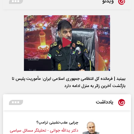
ویدئو
ببینید | فرمانده کل انتظامی جمهوری اسلامی ایران­: مأموریت پلیس تا
بازگشت آخرین زائر به منزل ادامه دارد
یادداشت
چرایی عقب‌نشینی ترامپ؟
دکتر یدالله جوانی - تحلیلگر مسائل سیاسی