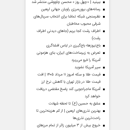
ببینید | «چهل روز » محسن چاووشی منتشر شد
رسانه‌های برون‌مرزی راویان جهانی اربعین
نظرسنجی شبکه تماشا برای انتخاب سریال‌های
شرقی محبوب مخاطبان
اطراف رشت کجا بریم (جاهای دیدنی اطراف
رشت)
باج‌نیوزها؛ باج‌گیری در لباس افشاگری
تعرض به زیرساخت‌های ایران، بنای هژمونی
آمریکا را فرو می‌ریزد
سپر آمریکا نشوید
قیمت طلا و سکه امروز ۱۱ مرداد ۱۴۰۵ | افت
قیمت طلا در بازار تهران با کاهش نرخ ارز
آمریکا ماجراجویی کند پاسخ مقتضی دریافت
خواهد کرد
عشق به حسین (ع) تا لحظه شهادت
بهترین نذری‌های اربعین | از کم هزینه‌ترین تا
راحت‌ترین نذری‌ها
خروج بیش از ۳ میلیون زائر از تمام مرز‌های