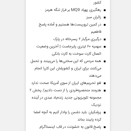
کشور
رهگیری پهپاد MQ9 بر فراز تنگه هرمز
‌زائران سبز
در کمین تروریست‌ها هستیم و آماده پاسخ
قاطعیم
درگیری مرگبار ۲ پسرخاله در پارک
سهمیه ۶۰ لیتری پابرجاست | آخرین وضعیت
اتصال کارت سوخت به کارت بانکی
همه مردمی که این سختی‌ها را می‌بینند و تحمل
می‌کنند، برای ایران و کشورشان این کاررا انجام
می‌دهند
لغو تحریم‌های ایران از سوی آمریکا صحت ندارد
هنرمند منحصر‌به‌فردی را از دست دادیم/ پخش ۲
مجموعه تلویزیونی جدید زنده‌یاد عبدی در آینده
نزدیک
پزشکیان: باید دشمن را وادار کنیم به آنچه امضا
کرده پایبند بماند
پاسخ قانون به خشونت در قاب اینستاگرام