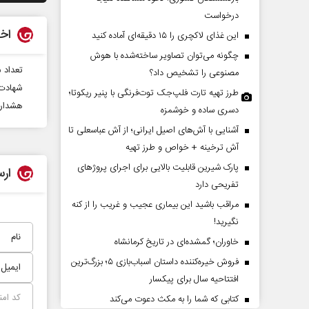
درخواست
اخب
این غذای لاکچری را ۱۵ دقیقه‌ای آماده کنید
چگونه می‌توان تصاویر ساخته‌شده با هوش
تعداد شهدا
مصنوعی را تشخیص داد؟
شهادت 
طرز تهیه تارت فلپ‌جک توت‌فرنگی با پنیر ریکوتا؛
هشدار 
دسری ساده و خوشمزه
آشنایی با آش‌های اصیل ایرانی؛ از آش عباسعلی تا
چرایی عقب‌نشینی ترامپ؟
پشت‌پرده تهدیدات کو
آش ترخینه + خواص و طرز تهیه
ادعا‌های خلاف واقع آمر
پارک شیرین قابلیت‌ بالایی برای اجرای پروژهای
ارس
تفریحی دارد
دالله جوانی - تحلیلگر مسائل سیاسی
عباس سلیمی‌نمین - تحلیلگر مسائل
مراقب باشید این بیماری عجیب و غریب را از کنه
نگیرید!
خاوران؛ گمشده‌ای در تاریخ کرمانشاه
فروش خیره‌کننده داستان اسباب‌بازی ۵؛ بزرگ‌ترین
افتتاحیه سال برای پیکسار
کتابی که شما را به مکث دعوت می‌کند