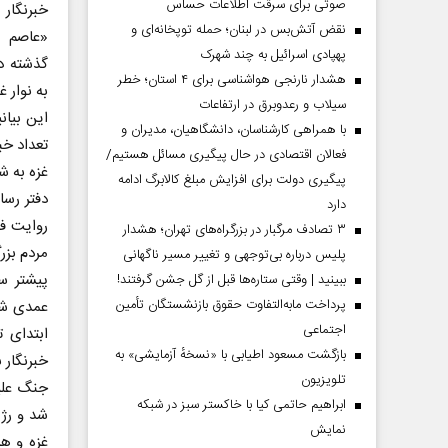
صوتی برای سرقت اطلاعات حساس
خبرنگار 
نقض آتش‌بس در لبنان؛ حمله توپخانه‌ای و
«عاصم ک
پهپادی اسرائیل به چند شهرک
گذشته د
هشدار نارنجی هواشناسی برای ۴ استان؛ خطر
به نوار 
سیلاب و رعدوبرق در ارتفاعات
این بیان
با همراهی کارشناسان، دانشگاهیان، مدیران و
تعداد خب
فعالان اقتصادی در حال پیگیری مسائل هستیم/
غزه به شهادت رس
پیگیری دولت برای افزایش مبلغ کالابرگ ادامه
دفتر رسا
دارد
روایت فل
۳ تصادف مرگبار در بزرگراه‌های تهران؛ هشدار
مردم بز
پلیس درباره بی‌توجهی و تغییر مسیر ناگهانی
پیشتر سا
ببینید | وقتی ستاره‌ها قبل از گل جشن گرفتند!
پرداخت مابه‌التفاوت حقوق بازنشستگان تأمین
عمدی شما
اجتماعی
بازگشت مسعود اطیابی با «نسخهٔ آزمایشی» به
خبرنگار 
تلویزیون
ابراهیم حاتمی کیا با خاکستر سبز در شبکه
شد و رژی
نمایش
غزه و هد