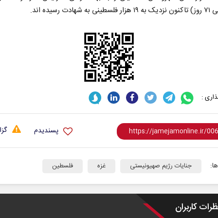
 شهادت رسیده اند.
اری :
گزا
پسندیدم
ا:
جنایات رژیم صهیونیستی
غزه
فلسطین
ظرات کاربران