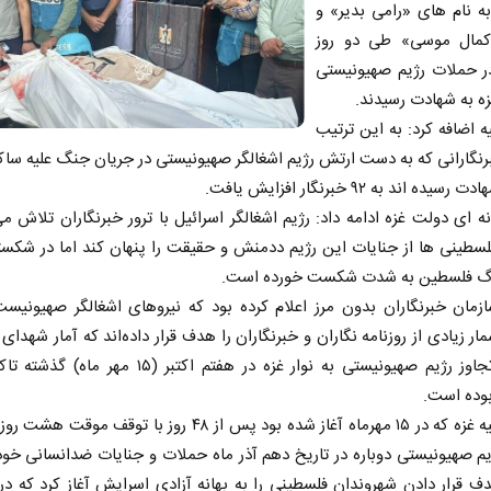
به نام های «رامی بدیر» و
مال موسی» طی دو روز
ر حملات رژیم صهیونیستی
غزه به شهادت رسیدند.
یه اضافه کرد: به این ترتیب
رنگارانی که به دست ارتش رژیم اشغالگر صهیونیستی در جریان جنگ علیه ساکن
یده اند به ۹۲ خبرنگار افزایش یافت.
نه ای دولت غزه ادامه داد: رژیم اشغالگر اسرائیل با ترور خبرنگاران تلاش می
سطینی ها از جنایات این رژیم ددمنش و حقیقت را پنهان کند اما در شکست
رگ فلسطین به شدت شکست خورده است.
زمان خبرنگاران بدون مرز اعلام کرده بود که نیروهای اشغالگر صهیونیست
ر زیادی از روزنامه نگاران و خبرنگاران را هدف قرار داده‌اند که آمار شهدای ر
بوده است.
جنگ علیه غزه که در ۱۵ مهرماه آغاز شده بود پس از ۴۸ روز با توقف مو
م صهیونیستی دوباره در تاریخ دهم آذر ماه حملات و جنایات ضدانسانی خود 
ف قرار دادن شهروندان فلسطینی را به بهانه آزادی اسرایش آغاز کرد که در 