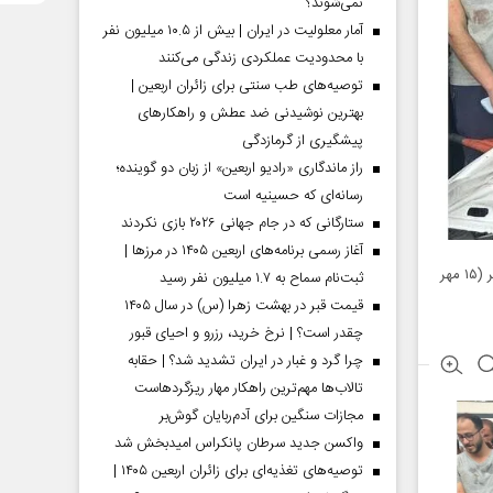
نمی‌شوند؟
آمار معلولیت در ایران | بیش از ۱۰.۵ میلیون نفر
با محدودیت عملکردی زندگی می‌کنند
توصیه‌های طب سنتی برای زائران اربعین |
بهترین نوشیدنی ضد عطش و راهکارهای
پیشگیری از گرمازدگی
راز ماندگاری «رادیو اربعین» از زبان دو گوینده؛
رسانه‌ای که حسینیه است
ستارگانی که در جام جهانی ۲۰۲۶ بازی نکردند
آغاز رسمی برنامه‌های اربعین ۱۴۰۵ در مرز‌ها |
دفتر رسانه ای دولت غزه اعلام کرد که از ابتدای جنگ رژیم اسرائیل علیه ساکنان غزه در هفتم اکتبر (۱۵ مهر
ثبت‌نام سماح به ۱.۷ میلیون نفر رسید
قیمت قبر در بهشت زهرا (س) در سال ۱۴۰۵
چقدر است؟ | نرخ خرید، رزرو و احیای قبور
چرا گرد و غبار در ایران تشدید شد؟ | حقابه
تالاب‌ها مهم‌ترین راهکار مهار ریزگردهاست
مجازات سنگین برای آدم‌ربایان گوش‌بر
واکسن جدید سرطان پانکراس امیدبخش شد
توصیه‌های تغذیه‌ای برای زائران اربعین ۱۴۰۵ |