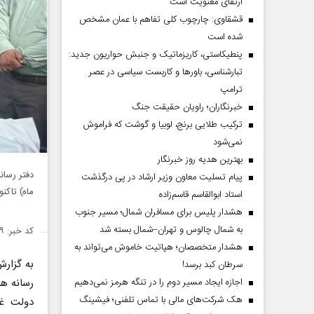
ارتقای معنویت است
قشقاوی: چارچوب کلی تفاهم با عمان مشخص
شده است
پنطیکاستی، کاریزماتیک و جنبش حواریون جدید:
تبارشناسی، باور‌ها و کاربست سیاسی در عصر
ترامپ
خبرنگاران؛ راویان حقیقت جنگ
ترکیب طلایی برنج، لوبیا و گوشت که فراموش
نمی‌شود
بهترین هدیه روز خبرنگار
پیام تسلیت معاون وزیر ارشاد در پی درگذشت
ماه) تاکنون تعداد ۹۲ خبرنگارتوسط ارتش ر
استاد ابوالقاسم قاسم‌زاده
هشدار پلیس برای مسافران شمال؛ مسیر جنوب
به شمال چالوس و تهران–شمال بسته شد
کد خبر: ۱۴۳۶۲۱۹
هشدار متخصصان؛ هپاتیت خاموش می‌تواند به
به گزار
سرطان کبد برسد!
اجازه ایجاد مسیر دوم را در تنگه هرمز نمی‌دهیم
رسانه ها
هک شرکت‌های مالی با تماس تلفنی؛ فیشینگ