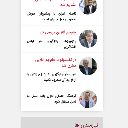
تشریح شد
فاصله ایران با پیشرو‌ان هوش
مصنوعی قابل جبران است
جام‌جم آنلاین بررسی کرد
باج‌نیوزها؛ باج‌گیری در لباس
افشاگری
در گفت‌و‌گو با جام‌جم آنلاین
مطرح شد
شیر مادر جایگزین ندارد | نوزادان را
از فواید آن محروم نکنیم
فرهنگ اهدای خون باید نسل به
نسل منتقل شود
نیازمندی ها