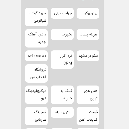
یوتوبروکرز
جراحی بینی
خرید گوشی
شیائومی
هزینه پست
بخورات
دانلود آهنگ
جدید
سئو در مشهد
نرم افزار
webone.co
CRM
فروشگاه
انتخاب من
هتل های
کمک به
میکروبلیدینگ
تهران
خیریه
ابرو
قیمت
مفتول سیاه
کوچینگ
ضایعات آهن
سازمانی