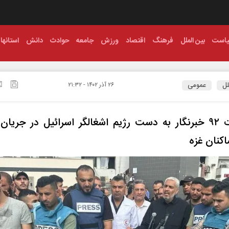
است
بین الملل
فرهنگ
اقتصاد
ورزش
جامعه
حوادث
دانش
استانها
لل
عمومی
۲۶ آذر ۱۴۰۲ - ۲۱:۳۲
شهادت ۹۲ خبرنگار به دست رژیم اشغالگر اسرائیل در جری
اکنان غزه