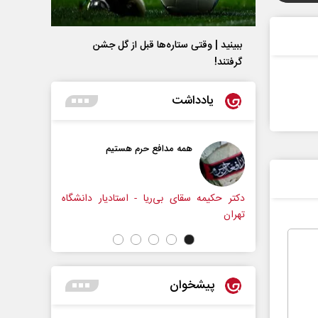
ببینید | وقتی ستاره‌ها قبل از گل جشن
گرفتند!
یادداشت
همه مدافع حرم هستیم
حکایت یک تاریخ و دو زندگی
نرگس خانعلی‌زاده - روزنامه‌نگ
سقای بی‌ریا - استادیار دانشگاه
پیشخوان