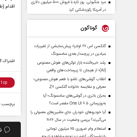
مرد عنکبوتی: روز تازه با فروش ۵۰۰ میلیون دلاری
اقدام (طی ۷۱ روز) تاکنون نزدیک به ۱۹ هزار فلسطینی به
در آمریکا رکوردشکنی کرد
گوناگون
گلکسی اس ۲۷ اولترا؛ پیش‌نمایشی از تغییرات
بنیادین در پرچمدار بعدی سامسونگ
اشتراک گذ
رشد خیره‌کننده بازار توکن‌های هوش مصنوعی
(AI)؛ از هیجان تا زیرساخت‌های واقعی
انقلاب گوشی‌های تاشو‌ با طعم هوش مصنوعی؛
معرفی و مقایسه خانواده گلکسی Z۸
بحران باتری در گوشی‌های سامسونگ؛ آیا
به‌روزرسانی One UI ۸.۵ مقصر است؟
برچسب ه
آیا خودروهای خودران جای ماشین‌های معمولی را
می‌گیرند؟ بررسی وضعیت در سال ۲۰۲۶
استعلام وام ضروری ۷۵ میلیون تومانی
ن
بازنشستگان کشوری؛ نحوه مشاهده نتیجه