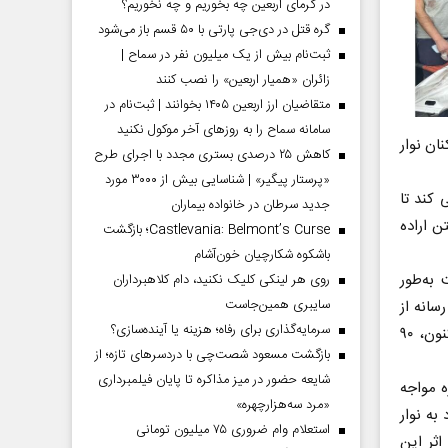
در گرمای اربعین چه بخوریم و چه نخوریم؟
گره قتل در دی‌جی پارتی با ۵۰ قسم باز می‌شود
ثبت‌نام بیش از یک میلیون نفر در سماح |
زائران «همیار اربعین» را نصب کنند
متقاضیان ارز اربعین ۱۴۰۵ بخوانند | ثبت‌نام در
سامانه سماح را به روز‌های آخر موکول نکنید
ان نوار
کاهش ۲۵ درصدی بستری مجدد با اجرای طرح
«پرستار پیگیر» | شناسایی بیش از ۳۰۰۰ مورد
 کند تا
جدید سرطان در خانواده بیماران
ن اراده
Castlevania: Belmont’s Curse؛ بازگشت
باشکوه شکارچیان خون‌آشام
 به‌طور
روی هر لینکی کلیک نکنید، دام کلاهبرداران
سایبری همین‌جاست
سانه از
سرمایه‌گذاری برای رفاه؛ هزینه یا آینده‌سازی؟
ابتدای تجاوز رژیم صهیونیستی به نوار غزه در هفتم اکتبر (۱۵ مهر ماه) گذشته تاکنون، ۹۰
بازگشت مسعود شصت‌چی با دردسر‌های تازه؛ از
شایعه حضور در میز مذاکره تا پایان فیلمبرداری
قت هشت روزه مواجه
«مرد سه‌هزارچهره»
به نوار
استعلام وام ضروری ۷۵ میلیون تومانی
اثر این