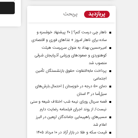
پربازدید
پربحث
ناهار چی درست کنم؟ | ۲۰ پیشنهاد خوشمزه و
ساده برای ناهار امروز + غذاهای فوری و اقتصادی
امیرحسین بهداد به عنوان سرپرست هیئت
کوهنوردی و صعودهای ورزشی آذربایجان شرقی
منصوب شد
پرداخت مابه‌التفاوت حقوق بازنشستگان تأمین
اجتماعی
مردادماه
صفحات نخست روزنامه ها‌ی‌سه‌شنبه ۶ مردادماه
صفحات
دمای ۵۰ درجه در خوزستان | احتمال بارش‌های
سیل‌آسا در ۳ استان
قصه سریال رویای نیمه شب اختلاف شیعه و سنی
نیست/ از روند اجرای فیلمنامه رضایت دارم
مسیر‌های راهپیمایی جاماندگان اربعین در البرز
اعلام شد
قیمت سکه و طلا در بازار آزاد در ۱۰ مرداد ۱۴۰۵