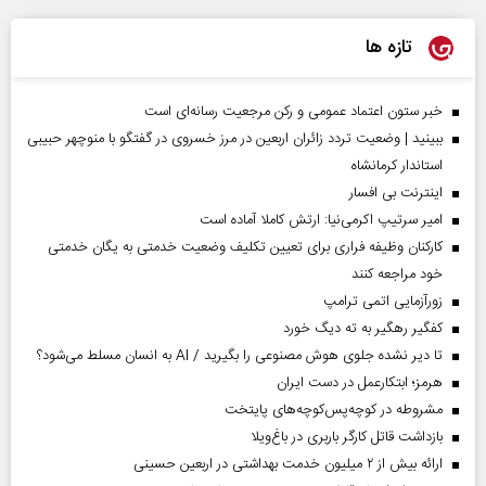
تازه ها
خبر ستون اعتماد عمومی و رکن مرجعیت رسانه‌ای است
ببینید | وضعیت تردد زائران اربعین در مرز خسروی در گفتگو با منوچهر حبیبی
استاندار کرمانشاه
اینترنت بی افسار
امیر سرتیپ اکرمی‌نیا: ارتش کاملا آماده است
کارکنان وظیفه فراری برای تعیین تکلیف وضعیت خدمتی به یگان خدمتی
خود مراجعه کنند
زورآزمایی اتمی ترامپ
کفگیر رهگیر به ته دیگ خورد
تا دیر نشده جلوی هوش مصنوعی را بگیرید / AI به انسان مسلط می‌شود؟
هرمز؛ ابتکارعمل در دست ایران
مشروطه در کوچه‌پس‌کوچه‌های پایتخت
بازداشت قاتل کارگر باربری در باغ‌ویلا
ارائه بیش از ۲ میلیون خدمت بهداشتی در اربعین حسینی