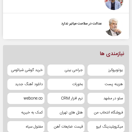
عدالت در سلامت میانبر ندارد
نیازمندی ها
یوتوبروکرز
جراحی بینی
خرید گوشی شیائومی
هزینه پست
بخورات
دانلود آهنگ جدید
سئو در مشهد
نرم افزار CRM
webone.co
فروشگاه انتخاب من
هتل های تهران
کمک به خیریه
میکروبلیدینگ ابرو
قیمت ضایعات آهن
مفتول سیاه