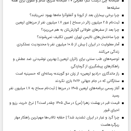
صبحانه چی درست کنم؟ معرفی ۳۰ صبحانه سریع، سالم و مقوی برای همه
سلیقه‌ها
چرا برخی بیماران بعد از کرونا و آنفلوآنزا ماه‌ها بهبود نمی‌یابند؟
ثبت‌نام ۲.۵ میلیون زائر در سماح | عبور ۱.۷ میلیون نفر از مرز‌های اربعین
چرا بعد از سفرهای طولانی گوارش‌تان به هم می‌ریزد؟
چرا ساختمان‌های ناایمن تهران تعیین تکلیف نمی‌شوند؟
آمار معلولیت در ایران | بیش از ۱۰.۵ میلیون نفر با محدودیت عملکردی
زندگی می‌کنند
توصیه‌های طب سنتی برای زائران اربعین | بهترین نوشیدنی ضد عطش و
راهکارهای پیشگیری از گرمازدگی
راز ماندگاری «رادیو اربعین» از زبان دو گوینده؛ رسانه‌ای که حسینیه است
ستارگانی که در جام جهانی ۲۰۲۶ بازی نکردند
آغاز رسمی برنامه‌های اربعین ۱۴۰۵ در مرز‌ها | ثبت‌نام سماح به ۱.۷ میلیون نفر
رسید
قیمت قبر در بهشت زهرا (س) در سال ۱۴۰۵ چقدر است؟ | نرخ خرید، رزرو و
احیای قبور
چرا گرد و غبار در ایران تشدید شد؟ | حقابه تالاب‌ها مهم‌ترین راهکار مهار
ریزگردهاست