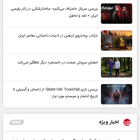
بررسی سریال «اعتراف می‌کنم»؛ ساختارشکنی در ژانر پلیسی
ایران + نقد و تحلیل
بازتاب پیاده‌روی اربعین در ادبیات داستانی معاصر ایران
امضای سروش صحت در «استخر» دیگر غافلگیر نمی‌کند
بررسی بازی Silent Hill: Townfall؛ از داستان و گیم‌پلی تا
تاریخ انتشار و سیستم مورد نیاز
اخبار ویژه