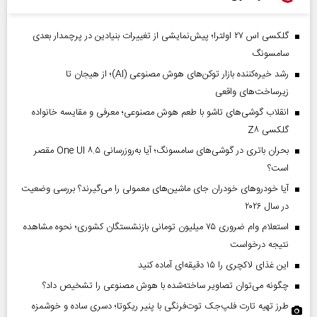
گلکسی اس ۲۷ اولترا؛ پیش‌نمایشی از تغییرات بنیادین در پرچمدار بعدی
سامسونگ
رشد خیره‌کننده بازار توکن‌های هوش مصنوعی (AI)؛ از هیجان تا
زیرساخت‌های واقعی
انقلاب گوشی‌های تاشو‌ با طعم هوش مصنوعی؛ معرفی و مقایسه خانواده
گلکسی Z۸
بحران باتری در گوشی‌های سامسونگ؛ آیا به‌روزرسانی One UI ۸.۵ مقصر
است؟
آیا خودروهای خودران جای ماشین‌های معمولی را می‌گیرند؟ بررسی وضعیت
در سال ۲۰۲۶
استعلام وام ضروری ۷۵ میلیون تومانی بازنشستگان کشوری؛ نحوه مشاهده
نتیجه درخواست
این غذای لاکچری را ۱۵ دقیقه‌ای آماده کنید
چگونه می‌توان تصاویر ساخته‌شده با هوش مصنوعی را تشخیص داد؟
طرز تهیه تارت فلپ‌جک توت‌فرنگی با پنیر ریکوتا؛ دسری ساده و خوشمزه