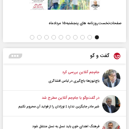
صفحات‌نخست‌روزنامه ها‌ی پنجشنبه‌۱۵ مردادماه
گفت و گو
جام‌جم آنلاین بررسی کرد
باج‌نیوزها؛ باج‌گیری در لباس افشاگری
در گفت‌و‌گو با جام‌جم آنلاین مطرح شد
شیر مادر جایگزین ندارد | نوزادان را از فواید آن محروم نکنیم
فرهنگ اهدای خون باید نسل به نسل منتقل شود