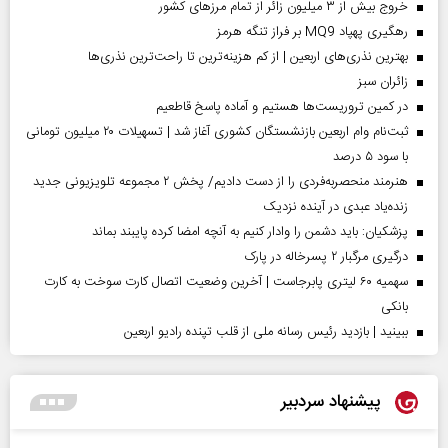
خروج بیش از ۳ میلیون زائر از تمام مرز‌های کشور
رهگیری پهپاد MQ9 بر فراز تنگه هرمز
بهترین نذری‌های اربعین | از کم هزینه‌ترین تا راحت‌ترین نذری‌ها
‌زائران سبز
در کمین تروریست‌ها هستیم و آماده پاسخ قاطعیم
ثبت‌نام وام اربعین بازنشستگان کشوری آغاز شد | تسهیلات ۲۰ میلیون تومانی
با سود ۵ درصد
هنرمند منحصر‌به‌فردی را از دست دادیم/ پخش ۲ مجموعه تلویزیونی جدید
زنده‌یاد عبدی در آینده نزدیک
پزشکیان: باید دشمن را وادار کنیم به آنچه امضا کرده پایبند بماند
درگیری مرگبار ۲ پسرخاله در پارک
سهمیه ۶۰ لیتری پابرجاست | آخرین وضعیت اتصال کارت سوخت به کارت
بانکی
ببینید | بازدید رئیس رسانه ملی از قلب تپنده رادیو اربعین
پیشنهاد سردبیر