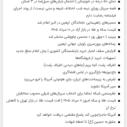
دمای ۵۰ درجه در خوزستان | احتمال بارش‌های سیل‌آسا در ۳ استان
قصه سریال رویای نیمه شب اختلاف شیعه و سنی نیست/ از روند اجرای
فیلمنامه رضایت دارم
مسیر‌های راهپیمایی جاماندگان اربعین در البرز اعلام شد
قیمت سکه و طلا در بازار آزاد در ۱۰ مرداد ۱۴۰۵
ببینید | «چهل روز » محسن چاووشی منتشر شد
رسانه‌های برون‌مرزی راویان جهانی اربعین
افزایش سقف اعتبار خرید بازنشستگان کشوری | زمان اعلام مبلغ جدید
تسهیلات خرید از فروشگاه‌ها
اطراف رشت کجا بریم (جاهای دیدنی اطراف رشت)
باج‌نیوزها؛ باج‌گیری در لباس افشاگری
تعرض به زیرساخت‌های ایران، بنای هژمونی آمریکا را فرو می‌ریزد
سپر آمریکا نشوید
نظرسنجی شبکه تماشا برای انتخاب سریال‌های شرقی محبوب مخاطبان
قیمت طلا و سکه امروز ۱۱ مرداد ۱۴۰۵ | افت قیمت طلا در بازار تهران با کاهش
نرخ ارز
آمریکا ماجراجویی کند پاسخ مقتضی دریافت خواهد کرد
عشق به حسین (ع) تا لحظه شهادت