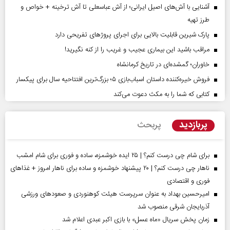
آشنایی با آش‌های اصیل ایرانی؛ از آش عباسعلی تا آش ترخینه + خواص و
طرز تهیه
پارک شیرین قابلیت‌ بالایی برای اجرای پروژهای تفریحی دارد
مراقب باشید این بیماری عجیب و غریب را از کنه نگیرید!
خاوران؛ گمشده‌ای در تاریخ کرمانشاه
فروش خیره‌کننده داستان اسباب‌بازی ۵؛ بزرگ‌ترین افتتاحیه سال برای پیکسار
کتابی که شما را به مکث دعوت می‌کند
پربازدید
پربحث
برای شام چی درست کنم؟ | ۲۵ ایده خوشمزه، ساده و فوری برای شام امشب
ناهار چی درست کنم؟ | ۲۰ پیشنهاد خوشمزه و ساده برای ناهار امروز + غذاهای
فوری و اقتصادی
امیرحسین بهداد به عنوان سرپرست هیئت کوهنوردی و صعودهای ورزشی
آذربایجان شرقی منصوب شد
زمان پخش سریال «ماه عسل» با بازی اکبر عبدی اعلام شد