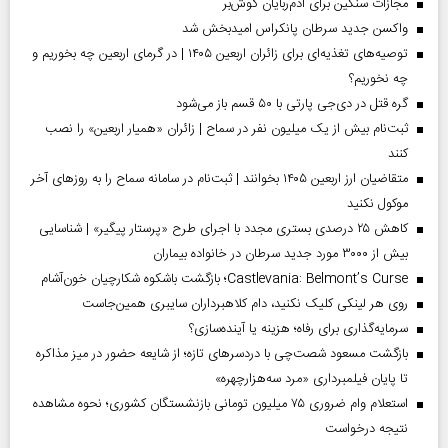
مجازات سنگین برای آدم‌ربایان گوش‌بر
واکسن جدید سرطان پانکراس امیدبخش شد
توصیه‌های تغذیه‌ای برای زائران اربعین ۱۴۰۵ | در گرمای اربعین چه بخوریم و
چه نخوریم؟
گره قتل در دی‌جی پارتی با ۵۰ قسم باز می‌شود
ثبت‌نام بیش از یک میلیون نفر در سماح | زائران «همیار اربعین» را نصب
کنند
متقاضیان ارز اربعین ۱۴۰۵ بخوانند | ثبت‌نام در سامانه سماح را به روز‌های آخر
موکول نکنید
کاهش ۲۵ درصدی بستری مجدد با اجرای طرح «پرستار پیگیر» | شناسایی
بیش از ۳۰۰۰ مورد جدید سرطان در خانواده بیماران
Castlevania: Belmont’s Curse؛ بازگشت باشکوه شکارچیان خون‌آشام
روی هر لینکی کلیک نکنید، دام کلاهبرداران سایبری همین‌جاست
سرمایه‌گذاری برای رفاه؛ هزینه یا آینده‌سازی؟
بازگشت مسعود شصت‌چی با دردسر‌های تازه؛ از شایعه حضور در میز مذاکره
تا پایان فیلمبرداری «مرد سه‌هزارچهره»
استعلام وام ضروری ۷۵ میلیون تومانی بازنشستگان کشوری؛ نحوه مشاهده
نتیجه درخواست