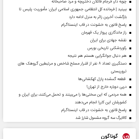
چوبه دار، فرجام قاتلان دختربچه و مرد صاحبخانه
ببینید | فرمانده کل انتظامی جمهوری اسلامی ایران­: مأموریت پلیس تا
بازگشت آخرین زائر به منزل ادامه دارد
پاسخ قانون به خشونت در قاب اینستاگرام
راز ماندگاری پرواز یک قهرمان
نقشه جهادی برای ایران
رکوردشکنی تاریخی بورس
هم دنبال جوانگرایی هستم هم نتیجه
دستگیری تعداد ۸ نفر از اشرار مسلح شاخص و مرتبطین گروهک های
تروریستی
قطعه گمشده پازل کهکشانی‌ها
دربی دوباره خارج از تهران!
همه مردمی که این سختی‌ها را می‌بینند و تحمل می‌کنند، برای ایران و
کشورشان این کاررا انجام می‌دهند
پاسخ قانون به خشونت در قاب اینستاگرام
کالابرگ سه گروه مشمول شارژ شد
گوناگون