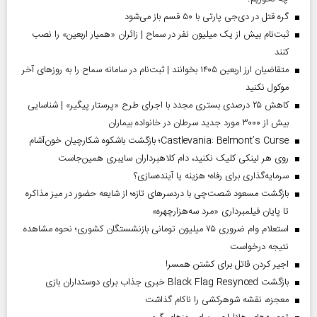
گره قتل در دی‌جی پارتی با ۵۰ قسم باز می‌شود
ثبت‌نام بیش از یک میلیون نفر در سماح | زائران «همیار اربعین» را نصب
کنند
متقاضیان ارز اربعین ۱۴۰۵ بخوانند | ثبت‌نام در سامانه سماح را به روز‌های آخر
موکول نکنید
کاهش ۲۵ درصدی بستری مجدد با اجرای طرح «پرستار پیگیر» | شناسایی
بیش از ۳۰۰۰ مورد جدید سرطان در خانواده بیماران
Castlevania: Belmont’s Curse؛ بازگشت باشکوه شکارچیان خون‌آشام
روی هر لینکی کلیک نکنید، دام کلاهبرداران سایبری همین‌جاست
سرمایه‌گذاری برای رفاه؛ هزینه یا آینده‌سازی؟
بازگشت مسعود شصت‌چی با دردسر‌های تازه؛ از شایعه حضور در میز مذاکره
تا پایان فیلمبرداری «مرد سه‌هزارچهره»
استعلام وام ضروری ۷۵ میلیون تومانی بازنشستگان کشوری؛ نحوه مشاهده
نتیجه درخواست
اجیر کردن قاتل برای کشتن همسر!
بازگشت Black Flag Resynced خبری جذاب برای دوستداران بازی
معجزه، نقشه شوهرکشی را ناکام گذاشت