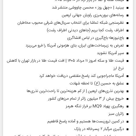
قیمت سکه و طلا در بازار آزاد در ۱۰ مرداد ۱۴۰۵
ببینید | «چهل روز » محسن چاووشی منتشر شد
رسانه‌های برون‌مرزی راویان جهانی اربعین
نظرسنجی شبکه تماشا برای انتخاب سریال‌های شرقی محبوب مخاطبان
اطراف رشت کجا بریم (جاهای دیدنی اطراف رشت)
باج‌نیوزها؛ باج‌گیری در لباس افشاگری
تعرض به زیرساخت‌های ایران، بنای هژمونی آمریکا را فرو می‌ریزد
سپر آمریکا نشوید
قیمت طلا و سکه امروز ۱۱ مرداد ۱۴۰۵ | افت قیمت طلا در بازار تهران با کاهش
نرخ ارز
آمریکا ماجراجویی کند پاسخ مقتضی دریافت خواهد کرد
عشق به حسین (ع) تا لحظه شهادت
بهترین نذری‌های اربعین | از کم هزینه‌ترین تا راحت‌ترین نذری‌ها
خروج بیش از ۳ میلیون زائر از تمام مرز‌های کشور
رهگیری پهپاد MQ9 بر فراز تنگه هرمز
‌زائران سبز
در کمین تروریست‌ها هستیم و آماده پاسخ قاطعیم
درگیری مرگبار ۲ پسرخاله در پارک