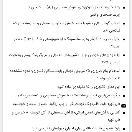
رشد خیره‌کننده بازار توکن‌های هوش مصنوعی (AI)؛ از هیجان تا
زیرساخت‌های واقعی
انقلاب گوشی‌های تاشو‌ با طعم هوش مصنوعی؛ معرفی و مقایسه خانواده
گلکسی Z۸
بحران باتری در گوشی‌های سامسونگ؛ آیا به‌روزرسانی One UI ۸.۵ مقصر
است؟
آیا خودروهای خودران جای ماشین‌های معمولی را می‌گیرند؟ بررسی وضعیت
در سال ۲۰۲۶
استعلام وام ضروری ۷۵ میلیون تومانی بازنشستگان کشوری؛ نحوه مشاهده
نتیجه درخواست
این غذای لاکچری را ۱۵ دقیقه‌ای آماده کنید
چگونه می‌توان تصاویر ساخته‌شده با هوش مصنوعی را تشخیص داد؟
طرز تهیه تارت فلپ‌جک توت‌فرنگی با پنیر ریکوتا؛ دسری ساده و خوشمزه
آشنایی با آش‌های اصیل ایرانی؛ از آش عباسعلی تا آش ترخینه + خواص و
طرز تهیه
پارک شیرین قابلیت‌ بالایی برای اجرای پروژهای تفریحی دارد