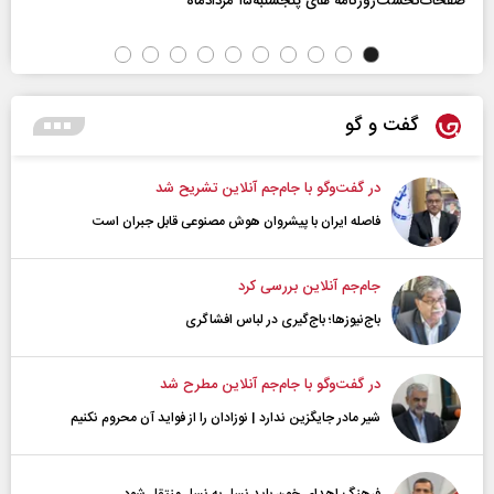
صفحات‌نخست‌روزنامه ها‌ی پنجشنبه‌۱۵ مردادماه
گفت و گو
در گفت‌و‌گو با جام‌جم آنلاین تشریح شد
فاصله ایران با پیشرو‌ان هوش مصنوعی قابل جبران است
جام‌جم آنلاین بررسی کرد
باج‌نیوزها؛ باج‌گیری در لباس افشاگری
در گفت‌و‌گو با جام‌جم آنلاین مطرح شد
شیر مادر جایگزین ندارد | نوزادان را از فواید آن محروم نکنیم