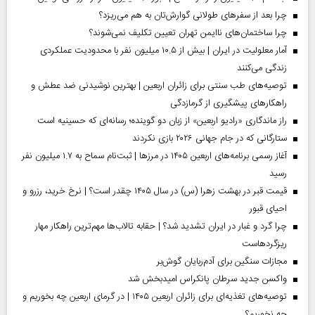
چرا بعد از سفرهای طولانی گوارش‌تان به هم می‌ریزد؟
چرا ساختمان‌های ناایمن تهران تعیین تکلیف نمی‌شوند؟
آمار معلولیت در ایران | بیش از ۱۰.۵ میلیون نفر با محدودیت عملکردی
زندگی می‌کنند
توصیه‌های طب سنتی برای زائران اربعین | بهترین نوشیدنی ضد عطش و
راهکارهای پیشگیری از گرمازدگی
راز ماندگاری «رادیو اربعین» از زبان دو گوینده؛ رسانه‌ای که حسینیه است
ستارگانی که در جام جهانی ۲۰۲۶ بازی نکردند
آغاز رسمی برنامه‌های اربعین ۱۴۰۵ در مرز‌ها | ثبت‌نام سماح به ۱.۷ میلیون نفر
رسید
قیمت قبر در بهشت زهرا (س) در سال ۱۴۰۵ چقدر است؟ | نرخ خرید، رزرو و
احیای قبور
چرا گرد و غبار در ایران تشدید شد؟ | حقابه تالاب‌ها مهم‌ترین راهکار مهار
ریزگردهاست
مجازات سنگین برای آدم‌ربایان گوش‌بر
واکسن جدید سرطان پانکراس امیدبخش شد
توصیه‌های تغذیه‌ای برای زائران اربعین ۱۴۰۵ | در گرمای اربعین چه بخوریم و
چه نخوریم؟