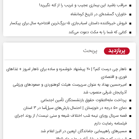
مراقب باشید این بیماری عجیب و غریب را از کنه نگیرید!
خاوران؛ گمشده‌ای در تاریخ کرمانشاه
فروش خیره‌کننده داستان اسباب‌بازی ۵؛ بزرگ‌ترین افتتاحیه سال برای پیکسار
کتابی که شما را به مکث دعوت می‌کند
پربازدید
پربحث
ناهار چی درست کنم؟ | ۲۰ پیشنهاد خوشمزه و ساده برای ناهار امروز + غذاهای
فوری و اقتصادی
امیرحسین بهداد به عنوان سرپرست هیئت کوهنوردی و صعودهای ورزشی
آذربایجان شرقی منصوب شد
پرداخت مابه‌التفاوت حقوق بازنشستگان تأمین اجتماعی
دمای ۵۰ درجه در خوزستان | احتمال بارش‌های سیل‌آسا در ۳ استان
قصه سریال رویای نیمه شب اختلاف شیعه و سنی نیست/ از روند اجرای
فیلمنامه رضایت دارم
مسیر‌های راهپیمایی جاماندگان اربعین در البرز اعلام شد