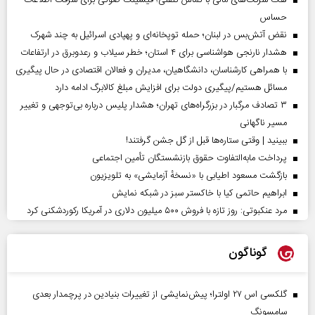
هک شرکت‌های مالی با تماس تلفنی؛ فیشینگ صوتی برای سرقت اطلاعات
حساس
نقض آتش‌بس در لبنان؛ حمله توپخانه‌ای و پهپادی اسرائیل به چند شهرک
هشدار نارنجی هواشناسی برای ۴ استان؛ خطر سیلاب و رعدوبرق در ارتفاعات
با همراهی کارشناسان، دانشگاهیان، مدیران و فعالان اقتصادی در حال پیگیری
مسائل هستیم/پیگیری دولت برای افزایش مبلغ کالابرگ ادامه دارد
۳ تصادف مرگبار در بزرگراه‌های تهران؛ هشدار پلیس درباره بی‌توجهی و تغییر
مسیر ناگهانی
ببینید | وقتی ستاره‌ها قبل از گل جشن گرفتند!
پرداخت مابه‌التفاوت حقوق بازنشستگان تأمین اجتماعی
بازگشت مسعود اطیابی با «نسخهٔ آزمایشی» به تلویزیون
ابراهیم حاتمی کیا با خاکستر سبز در شبکه نمایش
مرد عنکبوتی: روز تازه با فروش ۵۰۰ میلیون دلاری در آمریکا رکوردشکنی کرد
گوناگون
گلکسی اس ۲۷ اولترا؛ پیش‌نمایشی از تغییرات بنیادین در پرچمدار بعدی
سامسونگ