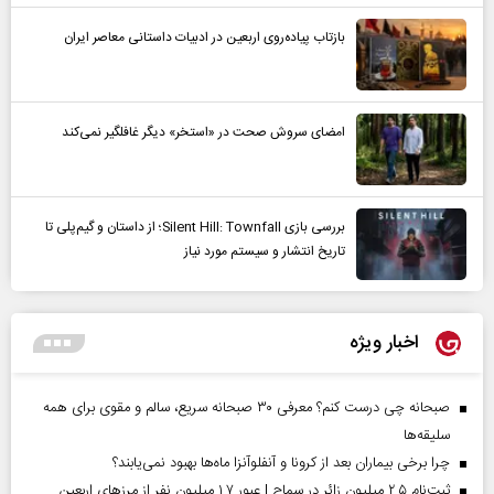
بازتاب پیاده‌روی اربعین در ادبیات داستانی معاصر ایران
امضای سروش صحت در «استخر» دیگر غافلگیر نمی‌کند
بررسی بازی Silent Hill: Townfall؛ از داستان و گیم‌پلی تا
تاریخ انتشار و سیستم مورد نیاز
اخبار ویژه
صبحانه چی درست کنم؟ معرفی ۳۰ صبحانه سریع، سالم و مقوی برای همه
سلیقه‌ها
چرا برخی بیماران بعد از کرونا و آنفلوآنزا ماه‌ها بهبود نمی‌یابند؟
ثبت‌نام ۲.۵ میلیون زائر در سماح | عبور ۱.۷ میلیون نفر از مرز‌های اربعین