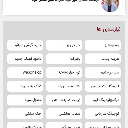
فرهنگ اهدای خون باید نسل به نسل منتقل شود
نیازمندی ها
یوتوبروکرز
جراحی بینی
خرید گوشی شیائومی
هزینه پست
بخورات
دانلود آهنگ جدید
سئو در مشهد
نرم افزار CRM
webone.co
فروشگاه انتخاب من
هتل های تهران
کمک به خیریه
میکروبلیدینگ ابرو
قیمت ضایعات آهن
مفتول سیاه
کوچینگ سازمانی
قیمت هبلکس
جک سقفی
خرید میز اداری مدرن
قیمت میلگرد
میز کنفرانس