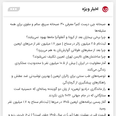
اخبار ویژه
صبحانه چی درست کنم؟ معرفی ۳۰ صبحانه سریع، سالم و مقوی برای همه
سلیقه‌ها
چرا برخی بیماران بعد از کرونا و آنفلوآنزا ماه‌ها بهبود نمی‌یابند؟
ثبت‌نام ۲.۵ میلیون زائر در سماح | عبور ۱.۷ میلیون نفر از مرز‌های اربعین
چرا بعد از سفرهای طولانی گوارش‌تان به هم می‌ریزد؟
چرا ساختمان‌های ناایمن تهران تعیین تکلیف نمی‌شوند؟
آمار معلولیت در ایران | بیش از ۱۰.۵ میلیون نفر با محدودیت عملکردی
زندگی می‌کنند
توصیه‌های طب سنتی برای زائران اربعین | بهترین نوشیدنی ضد عطش و
راهکارهای پیشگیری از گرمازدگی
راز ماندگاری «رادیو اربعین» از زبان دو گوینده؛ رسانه‌ای که حسینیه است
ستارگانی که در جام جهانی ۲۰۲۶ بازی نکردند
آغاز رسمی برنامه‌های اربعین ۱۴۰۵ در مرز‌ها | ثبت‌نام سماح به ۱.۷ میلیون نفر
رسید
قیمت قبر در بهشت زهرا (س) در سال ۱۴۰۵ چقدر است؟ | نرخ خرید، رزرو و