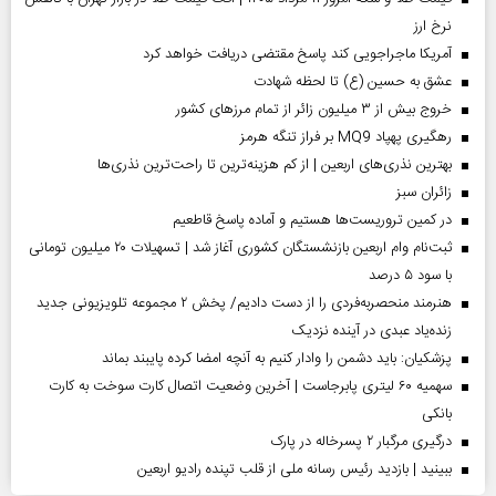
نرخ ارز
آمریکا ماجراجویی کند پاسخ مقتضی دریافت خواهد کرد
عشق به حسین (ع) تا لحظه شهادت
خروج بیش از ۳ میلیون زائر از تمام مرز‌های کشور
رهگیری پهپاد MQ9 بر فراز تنگه هرمز
بهترین نذری‌های اربعین | از کم هزینه‌ترین تا راحت‌ترین نذری‌ها
‌زائران سبز
در کمین تروریست‌ها هستیم و آماده پاسخ قاطعیم
ثبت‌نام وام اربعین بازنشستگان کشوری آغاز شد | تسهیلات ۲۰ میلیون تومانی
با سود ۵ درصد
هنرمند منحصر‌به‌فردی را از دست دادیم/ پخش ۲ مجموعه تلویزیونی جدید
زنده‌یاد عبدی در آینده نزدیک
پزشکیان: باید دشمن را وادار کنیم به آنچه امضا کرده پایبند بماند
سهمیه ۶۰ لیتری پابرجاست | آخرین وضعیت اتصال کارت سوخت به کارت
بانکی
درگیری مرگبار ۲ پسرخاله در پارک
ببینید | بازدید رئیس رسانه ملی از قلب تپنده رادیو اربعین