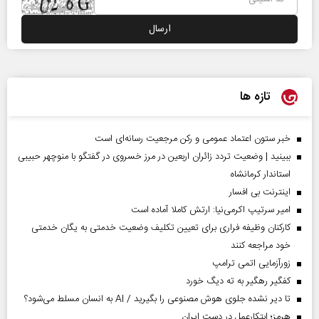
تازه ها
خبر ستون اعتماد عمومی و رکن مرجعیت رسانه‌ای است
ببینید | وضعیت تردد زائران اربعین در مرز خسروی در گفتگو با منوچهر حبیبی
استاندار کرمانشاه
اینترنت بی افسار
امیر سرتیپ اکرمی‌نیا: ارتش کاملا آماده است
کارکنان وظیفه فراری برای تعیین تکلیف وضعیت خدمتی به یگان خدمتی
خود مراجعه کنند
زورآزمایی اتمی ترامپ
کفگیر رهگیر به ته دیگ خورد
تا دیر نشده جلوی هوش مصنوعی را بگیرید / AI به انسان مسلط می‌شود؟
هرمز؛ ابتکارعمل در دست ایران