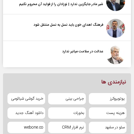
شیر مادر جایگزین ندارد | نوزادان را از فواید آن محروم نکنیم
فرهنگ اهدای خون باید نسل به نسل منتقل شود
عدالت در سلامت میانبر ندارد
نیازمندی ها
یوتوبروکرز
جراحی بینی
خرید گوشی شیائومی
هزینه پست
بخورات
دانلود آهنگ جدید
سئو در مشهد
نرم افزار CRM
webone.co