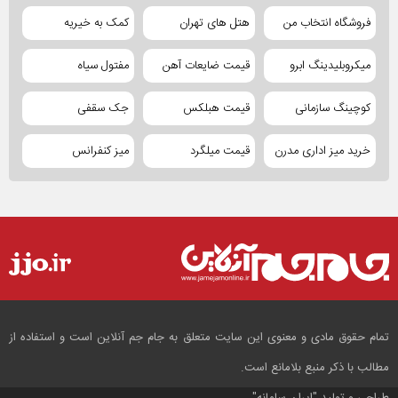
فروشگاه انتخاب من
هتل های تهران
کمک به خیریه
میکروبلیدینگ ابرو
قیمت ضایعات آهن
مفتول سیاه
کوچینگ سازمانی
قیمت هبلکس
جک سقفی
خرید میز اداری مدرن
قیمت میلگرد
میز کنفرانس
تمام حقوق مادی و معنوی این سایت متعلق به جام جم آنلاین است و استفاده از
مطالب با ذکر منبع بلامانع است.