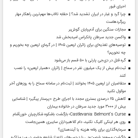
احیای قبور
چرا گرد و غبار در ایران تشدید شد؟ | حقابه تالاب‌ها مهم‌ترین راهکار مهار
ریزگردهاست
مجازات سنگین برای آدم‌ربایان گوش‌بر
واکسن جدید سرطان پانکراس امیدبخش شد
توصیه‌های تغذیه‌ای برای زائران اربعین ۱۴۰۵ | در گرمای اربعین چه بخوریم و
چه نخوریم؟
گره قتل در دی‌جی پارتی با ۵۰ قسم باز می‌شود
ثبت‌نام بیش از یک میلیون نفر در سماح | زائران «همیار اربعین» را نصب
کنند
متقاضیان ارز اربعین ۱۴۰۵ بخوانند | ثبت‌نام در سامانه سماح را به روز‌های آخر
موکول نکنید
کاهش ۲۵ درصدی بستری مجدد با اجرای طرح «پرستار پیگیر» | شناسایی
بیش از ۳۰۰۰ مورد جدید سرطان در خانواده بیماران
Castlevania: Belmont’s Curse؛ بازگشت باشکوه شکارچیان خون‌آشام
روی هر لینکی کلیک نکنید، دام کلاهبرداران سایبری همین‌جاست
سرمایه‌گذاری برای رفاه؛ هزینه یا آینده‌سازی؟
بازگشت مسعود شصت‌چی با دردسر‌های تازه؛ از شایعه حضور در میز مذاکره