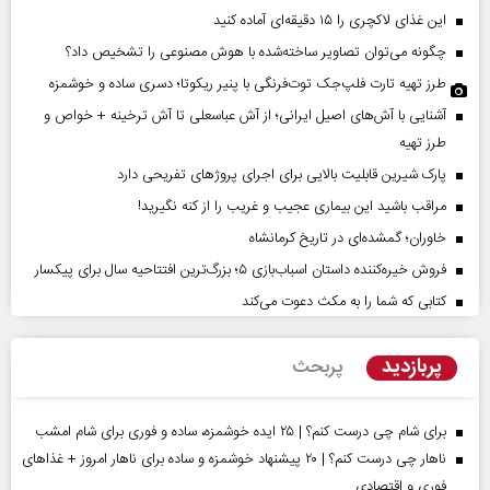
این غذای لاکچری را ۱۵ دقیقه‌ای آماده کنید
چگونه می‌توان تصاویر ساخته‌شده با هوش مصنوعی را تشخیص داد؟
طرز تهیه تارت فلپ‌جک توت‌فرنگی با پنیر ریکوتا؛ دسری ساده و خوشمزه
آشنایی با آش‌های اصیل ایرانی؛ از آش عباسعلی تا آش ترخینه + خواص و
طرز تهیه
پارک شیرین قابلیت‌ بالایی برای اجرای پروژهای تفریحی دارد
مراقب باشید این بیماری عجیب و غریب را از کنه نگیرید!
خاوران؛ گمشده‌ای در تاریخ کرمانشاه
فروش خیره‌کننده داستان اسباب‌بازی ۵؛ بزرگ‌ترین افتتاحیه سال برای پیکسار
کتابی که شما را به مکث دعوت می‌کند
پربازدید
پربحث
برای شام چی درست کنم؟ | ۲۵ ایده خوشمزه، ساده و فوری برای شام امشب
ناهار چی درست کنم؟ | ۲۰ پیشنهاد خوشمزه و ساده برای ناهار امروز + غذاهای
فوری و اقتصادی