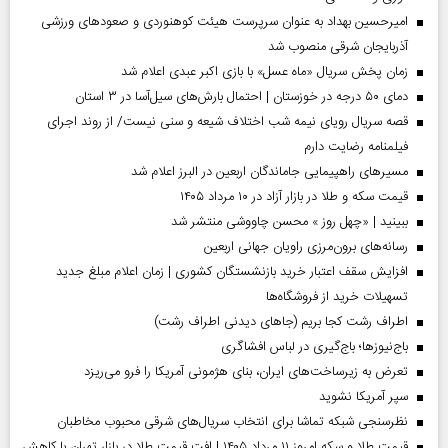
امیرحسین بهداد به عنوان سرپرست هیئت کوهنوردی و صعودهای ورزشی
آذربایجان شرقی منصوب شد
زمان پخش سریال «ماه عسل» با بازی اکبر عبدی اعلام شد
دمای ۵۰ درجه در خوزستان | احتمال بارش‌های سیل‌آسا در ۳ استان
قصه سریال رویای نیمه شب اختلاف شیعه و سنی نیست/ از روند اجرای
فیلمنامه رضایت دارم
مسیر‌های راهپیمایی جاماندگان اربعین در البرز اعلام شد
قیمت سکه و طلا در بازار آزاد در ۱۰ مرداد ۱۴۰۵
ببینید | «چهل روز » محسن چاووشی منتشر شد
رسانه‌های برون‌مرزی راویان جهانی اربعین
افزایش سقف اعتبار خرید بازنشستگان کشوری | زمان اعلام مبلغ جدید
تسهیلات خرید از فروشگاه‌ها
اطراف رشت کجا بریم (جاهای دیدنی اطراف رشت)
باج‌نیوزها؛ باج‌گیری در لباس افشاگری
تعرض به زیرساخت‌های ایران، بنای هژمونی آمریکا را فرو می‌ریزد
سپر آمریکا نشوید
نظرسنجی شبکه تماشا برای انتخاب سریال‌های شرقی محبوب مخاطبان
قیمت طلا و سکه امروز ۱۱ مرداد ۱۴۰۵ | افت قیمت طلا در بازار تهران با کاهش