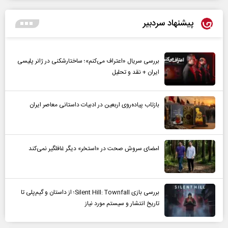
پیشنهاد سردبیر
بررسی سریال «اعتراف می‌کنم»؛ ساختارشکنی در ژانر پلیسی
ایران + نقد و تحلیل
بازتاب پیاده‌روی اربعین در ادبیات داستانی معاصر ایران
امضای سروش صحت در «استخر» دیگر غافلگیر نمی‌کند
بررسی بازی Silent Hill: Townfall؛ از داستان و گیم‌پلی تا
تاریخ انتشار و سیستم مورد نیاز