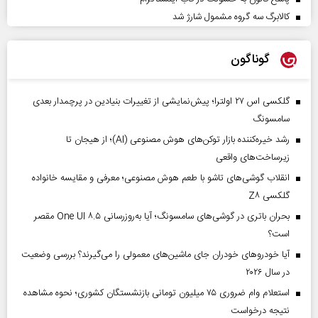
کالابرگ سه گروه مشمول شارژ شد
گوناگون
گلکسی اس ۲۷ اولترا؛ پیش‌نمایشی از تغییرات بنیادین در پرچمدار بعدی
سامسونگ
رشد خیره‌کننده بازار توکن‌های هوش مصنوعی (AI)؛ از هیجان تا
زیرساخت‌های واقعی
انقلاب گوشی‌های تاشو‌ با طعم هوش مصنوعی؛ معرفی و مقایسه خانواده
گلکسی Z۸
بحران باتری در گوشی‌های سامسونگ؛ آیا به‌روزرسانی One UI ۸.۵ مقصر
است؟
آیا خودروهای خودران جای ماشین‌های معمولی را می‌گیرند؟ بررسی وضعیت
در سال ۲۰۲۶
استعلام وام ضروری ۷۵ میلیون تومانی بازنشستگان کشوری؛ نحوه مشاهده
نتیجه درخواست