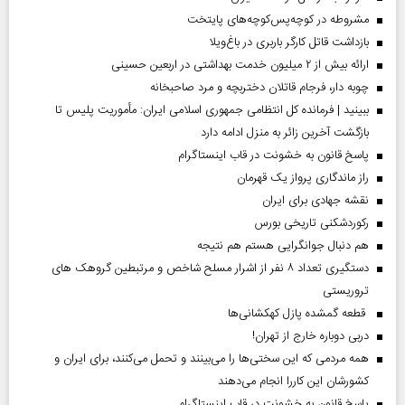
مشروطه در کوچه‌پس‌کوچه‌های پایتخت
بازداشت قاتل کارگر باربری در باغ‌ویلا
ارائه بیش از ۲ میلیون خدمت بهداشتی در اربعین حسینی
چوبه دار، فرجام قاتلان دختربچه و مرد صاحبخانه
ببینید | فرمانده کل انتظامی جمهوری اسلامی ایران­: مأموریت پلیس تا
بازگشت آخرین زائر به منزل ادامه دارد
پاسخ قانون به خشونت در قاب اینستاگرام
راز ماندگاری پرواز یک قهرمان
نقشه جهادی برای ایران
رکوردشکنی تاریخی بورس
هم دنبال جوانگرایی هستم هم نتیجه
دستگیری تعداد ۸ نفر از اشرار مسلح شاخص و مرتبطین گروهک های
تروریستی
قطعه گمشده پازل کهکشانی‌ها
دربی دوباره خارج از تهران!
همه مردمی که این سختی‌ها را می‌بینند و تحمل می‌کنند، برای ایران و
کشورشان این کاررا انجام می‌دهند
پاسخ قانون به خشونت در قاب اینستاگرام