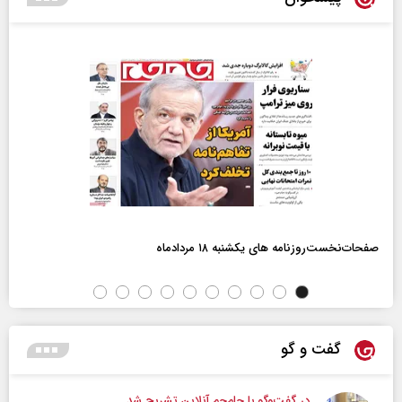
صفحات‌نخست‌روزنامه ها‌ی یکشنبه ۱۸ مردادماه
گفت و گو
در گفت‌و‌گو با جام‌جم آنلاین تشریح شد