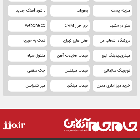
هزینه پست
بخورات
دانلود آهنگ جدید
سئو در مشهد
نرم افزار CRM
webone.co
فروشگاه انتخاب من
هتل های تهران
کمک به خیریه
میکروبلیدینگ ابرو
قیمت ضایعات آهن
مفتول سیاه
کوچینگ سازمانی
قیمت هبلکس
جک سقفی
خرید میز اداری مدرن
قیمت میلگرد
میز کنفرانس