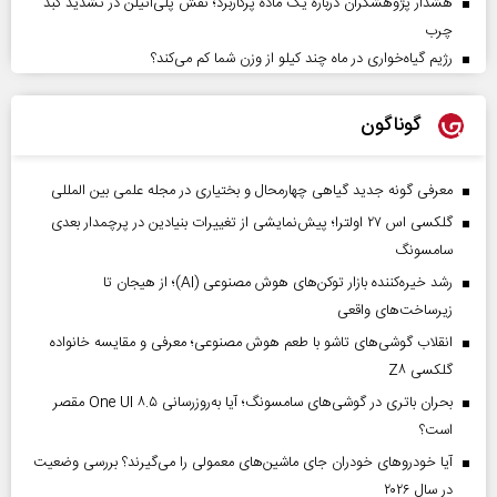
هشدار پژوهشگران درباره یک ماده پرکاربرد؛ نقش پلی‌اتیلن در تشدید کبد
چرب
رژیم گیاه‌خواری در ماه چند کیلو از وزن شما کم می‌کند؟
گوناگون
معرفی گونه جدید گیاهی چهارمحال و بختیاری در مجله علمی بین المللی
گلکسی اس ۲۷ اولترا؛ پیش‌نمایشی از تغییرات بنیادین در پرچمدار بعدی
سامسونگ
رشد خیره‌کننده بازار توکن‌های هوش مصنوعی (AI)؛ از هیجان تا
زیرساخت‌های واقعی
انقلاب گوشی‌های تاشو‌ با طعم هوش مصنوعی؛ معرفی و مقایسه خانواده
گلکسی Z۸
بحران باتری در گوشی‌های سامسونگ؛ آیا به‌روزرسانی One UI ۸.۵ مقصر
است؟
آیا خودروهای خودران جای ماشین‌های معمولی را می‌گیرند؟ بررسی وضعیت
در سال ۲۰۲۶