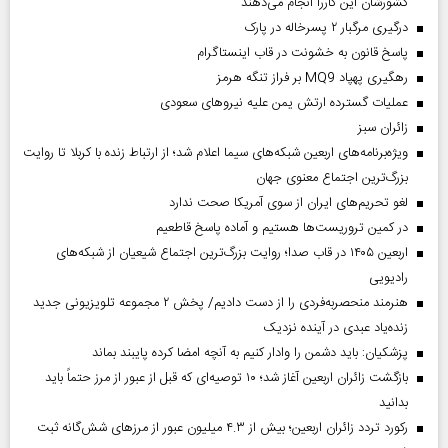
کشورشان این کاررا انجام می‌دهند
درگیری مرگبار ۲ پسرخاله در پارک
پاسخ قانون به خشونت در قاب اینستاگرام
رهگیری پهپاد MQ9 بر فراز تنگه هرمز
عملیات گسترده ارتش یمن علیه نیروهای سعودی
‌زائران سبز
ویژه‌برنامه‌های اربعین شبکه‌های سیما اعلام شد؛ از ارتباط زنده با کربلا تا روایت
بزرگ‌ترین اجتماع معنوی جهان
لغو تحریم‌های ایران از سوی آمریکا صحت ندارد
در کمین تروریست‌ها هستیم و آماده پاسخ قاطعیم
اربعین ۱۴۰۵ در قاب صدا؛ روایت بزرگ‌ترین اجتماع شیعیان از شبکه‌های
رادیویی
هنرمند منحصر‌به‌فردی را از دست دادیم/ پخش ۲ مجموعه تلویزیونی جدید
زنده‌یاد عبدی در آینده نزدیک
پزشکیان: باید دشمن را وادار کنیم به آنچه امضا کرده پایبند بماند
بازگشت زائران اربعین آغاز شد؛ ۱۰ توصیه‌ای که قبل از عبور از مرز حتماً باید
بدانید
رکورد تردد زائران اربعین؛ بیش از ۴.۳ میلیون عبور از مرزهای شش‌گانه ثبت