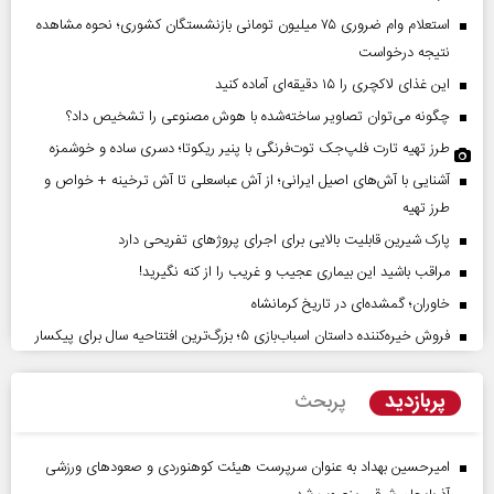
استعلام وام ضروری ۷۵ میلیون تومانی بازنشستگان کشوری؛ نحوه مشاهده
نتیجه درخواست
این غذای لاکچری را ۱۵ دقیقه‌ای آماده کنید
چگونه می‌توان تصاویر ساخته‌شده با هوش مصنوعی را تشخیص داد؟
طرز تهیه تارت فلپ‌جک توت‌فرنگی با پنیر ریکوتا؛ دسری ساده و خوشمزه
آشنایی با آش‌های اصیل ایرانی؛ از آش عباسعلی تا آش ترخینه + خواص و
طرز تهیه
پارک شیرین قابلیت‌ بالایی برای اجرای پروژهای تفریحی دارد
مراقب باشید این بیماری عجیب و غریب را از کنه نگیرید!
خاوران؛ گمشده‌ای در تاریخ کرمانشاه
فروش خیره‌کننده داستان اسباب‌بازی ۵؛ بزرگ‌ترین افتتاحیه سال برای پیکسار
پربازدید
پربحث
امیرحسین بهداد به عنوان سرپرست هیئت کوهنوردی و صعودهای ورزشی