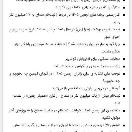
راز ماندگاری «رادیو اربعین» از زبان دو گوینده؛ رسانه‌ای که حسینیه است
ستارگانی که در جام جهانی ۲۰۲۶ بازی نکردند
آغاز رسمی برنامه‌های اربعین ۱۴۰۵ در مرز‌ها | ثبت‌نام سماح به ۱.۷ میلیون نفر
رسید
قیمت قبر در بهشت زهرا (س) در سال ۱۴۰۵ چقدر است؟ | نرخ خرید، رزرو و
احیای قبور
چرا گرد و غبار در ایران تشدید شد؟ | حقابه تالاب‌ها مهم‌ترین راهکار مهار
ریزگردهاست
مجازات سنگین برای آدم‌ربایان گوش‌بر
واکسن جدید سرطان پانکراس امیدبخش شد
توصیه‌های تغذیه‌ای برای زائران اربعین ۱۴۰۵ | در گرمای اربعین چه بخوریم و
چه نخوریم؟
گره قتل در دی‌جی پارتی با ۵۰ قسم باز می‌شود
ثبت‌نام بیش از یک میلیون نفر در سماح | زائران «همیار اربعین» را نصب
کنند
متقاضیان ارز اربعین ۱۴۰۵ بخوانند | ثبت‌نام در سامانه سماح را به روز‌های آخر
موکول نکنید
کاهش ۲۵ درصدی بستری مجدد با اجرای طرح «پرستار پیگیر» | شناسایی