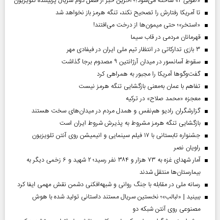
«طوبی ۲» ساخته می‌شود؟؛ آخرین خبر از فصل دوم سریال پربیننده تلویزیون
تا آمریکا رفتارش را تصحیح نکند، تنگه هرمز باز نخواهد شد
«استخر»‌‌؛ حتی میمون‌ها از درخت می‌افتند!
قهرمانان مردمی در قاب سیما
۳ بازی تدارکاتی در انتظار تیم ملی ایران در فیفادی مهر
سقوط آسانسور در میدان آرژانتین ۹ مصدوم برجا گذاشت
گفت‌وگوها آمریکا را مجبور به همراهی کرد
تفاهم با عمان به‌معنی بازگشایی تنگه هرمز نیست
معجزه «محمد صلاح» در ترکیه
گزارشگران رادیو هم‌نفس و همدل مردم در میدان‌های سخت هستند
بازگشایی تنگه هرمز مشروط به پذیرش شروط ایران است
جشنواره تابستانی با ۱۷ فیلم سینمایی و انیمیشن روی آنتن تلویزیون
راویان نصر
آمار شهدای غزه به ۷۳ هزار و ۳۸۴ نفر رسید؛ ۲ شهید و ۶ زخمی دیگر به
بیمارستان‌ها منتقل شدند
رسانه ملی در مقابله با جنگ روانی و شبهه‌افکنی دشمن نقش مهمی ایفا کرد
ببینید | «لبالب»؛ نخستین سریال مستند داستانی تولید شده با هوش
مصنوعی روی آنتن شبکه دو