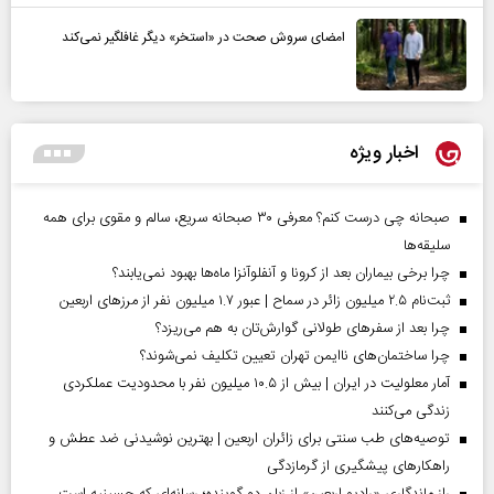
امضای سروش صحت در «استخر» دیگر غافلگیر نمی‌کند
اخبار ویژه
صبحانه چی درست کنم؟ معرفی ۳۰ صبحانه سریع، سالم و مقوی برای همه
سلیقه‌ها
چرا برخی بیماران بعد از کرونا و آنفلوآنزا ماه‌ها بهبود نمی‌یابند؟
ثبت‌نام ۲.۵ میلیون زائر در سماح | عبور ۱.۷ میلیون نفر از مرز‌های اربعین
چرا بعد از سفرهای طولانی گوارش‌تان به هم می‌ریزد؟
چرا ساختمان‌های ناایمن تهران تعیین تکلیف نمی‌شوند؟
آمار معلولیت در ایران | بیش از ۱۰.۵ میلیون نفر با محدودیت عملکردی
زندگی می‌کنند
توصیه‌های طب سنتی برای زائران اربعین | بهترین نوشیدنی ضد عطش و
راهکارهای پیشگیری از گرمازدگی