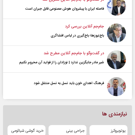
فاصله ایران با پیشرو‌ان هوش مصنوعی قابل جبران است
جام‌جم آنلاین بررسی کرد
باج‌نیوزها؛ باج‌گیری در لباس افشاگری
در گفت‌و‌گو با جام‌جم آنلاین مطرح شد
شیر مادر جایگزین ندارد | نوزادان را از فواید آن محروم نکنیم
فرهنگ اهدای خون باید نسل به نسل منتقل شود
نیازمندی ها
یوتوبروکرز
جراحی بینی
خرید گوشی شیائومی