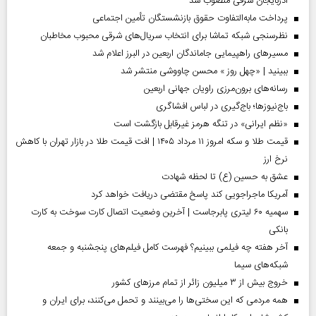
آذربایجان شرقی منصوب شد
پرداخت مابه‌التفاوت حقوق بازنشستگان تأمین اجتماعی
نظرسنجی شبکه تماشا برای انتخاب سریال‌های شرقی محبوب مخاطبان
مسیر‌های راهپیمایی جاماندگان اربعین در البرز اعلام شد
ببینید | «چهل روز » محسن چاووشی منتشر شد
رسانه‌های برون‌مرزی راویان جهانی اربعین
باج‌نیوزها؛ باج‌گیری در لباس افشاگری
«نظم ایرانی» در تنگه هرمز غیرقابل بازگشت است
قیمت طلا و سکه امروز ۱۱ مرداد ۱۴۰۵ | افت قیمت طلا در بازار تهران با کاهش
نرخ ارز
عشق به حسین (ع) تا لحظه شهادت
آمریکا ماجراجویی کند پاسخ مقتضی دریافت خواهد کرد
سهمیه ۶۰ لیتری پابرجاست | آخرین وضعیت اتصال کارت سوخت به کارت
بانکی
آخر هفته چه فیلمی ببینیم؟ فهرست کامل فیلم‌های پنجشنبه و جمعه
شبکه‌های سیما
خروج بیش از ۳ میلیون زائر از تمام مرز‌های کشور
همه مردمی که این سختی‌ها را می‌بینند و تحمل می‌کنند، برای ایران و