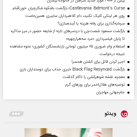
بیش از ۳۰۰۰ مورد جدید سرطان در خانواده بیماران
Castlevania: Belmont’s Curse؛ بازگشت باشکوه شکارچیان خون‌آشام
روی هر لینکی کلیک نکنید، دام کلاهبرداران سایبری همین‌جاست
سرمایه‌گذاری برای رفاه؛ هزینه یا آینده‌سازی؟
بازگشت مسعود شصت‌چی با دردسر‌های تازه؛ از شایعه حضور در میز مذاکره
تا پایان فیلمبرداری «مرد سه‌هزارچهره»
استعلام وام ضروری ۷۵ میلیون تومانی بازنشستگان کشوری؛ نحوه مشاهده
نتیجه درخواست
اجیر کردن قاتل برای کشتن همسر!
بازگشت Black Flag Resynced خبری جذاب برای دوستداران بازی
معجزه، نقشه شوهرکشی را ناکام گذاشت
توصیه‌های هلال‌احمر برای روز‌های گرم
جام‌جهانی مهاجران
ویدئو