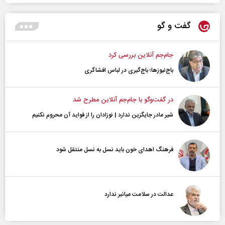
گفت و گو
جام‌جم آنلاین بررسی کرد
باج‌نیوزها؛ باج‌گیری در لباس افشاگری
در گفت‌و‌گو با جام‌جم آنلاین مطرح شد
شیر مادر جایگزین ندارد | نوزادان را از فواید آن محروم نکنیم
فرهنگ اهدای خون باید نسل به نسل منتقل شود
عدالت در سلامت میانبر ندارد