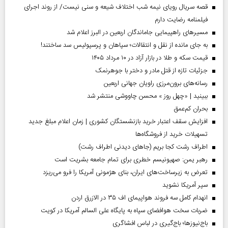
قصه سریال رویای نیمه شب اختلاف شیعه و سنی نیست/ از روند اجرای
فیلمنامه رضایت دارم
مسیر‌های راهپیمایی جاماندگان اربعین در البرز اعلام شد
به جای مانده از نقل و انتقالات؛ سپاهان و پرسپولیس سد ساختند!
قیمت سکه و طلا در بازار آزاد در ۱۰ مرداد ۱۴۰۵
جزئیات تازه از قتل مادر و دختر با جوهرنمک
رسانه‌های برون‌مرزی راویان جهانی اربعین
ببینید | «چهل روز » محسن چاووشی منتشر شد
بحران کم‌عمق
افزایش سقف اعتبار خرید بازنشستگان کشوری | زمان اعلام مبلغ جدید
تسهیلات خرید از فروشگاه‌ها
اطراف رشت کجا بریم (جاهای دیدنی اطراف رشت)
رهبر یمن: صهیونیسم خطری برای تمام جامعه بشریت است
تعرض به زیرساخت‌های ایران، بنای هژمونی آمریکا را فرو می‌ریزد
سپر آمریکا نشوید
انهدام کامل سه فروند هواپیمای اف ۳۵ در الازرق اردن
ضربات سخت هوافضای سپاه به پایگاه علی السالم آمریکا در کویت
باج‌نیوزها؛ باج‌گیری در لباس افشاگری