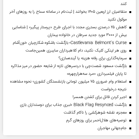
کنند
متقاضیان ارز اربعین ۱۴۰۵ بخوانند | ثبت‌نام در سامانه سماح را به روز‌های آخر
موکول نکنید
کاهش ۲۵ درصدی بستری مجدد با اجرای طرح «پرستار پیگیر» | شناسایی
بیش از ۳۰۰۰ مورد جدید سرطان در خانواده بیماران
Castlevania: Belmont’s Curse؛ بازگشت باشکوه شکارچیان خون‌آشام
روی هر لینکی کلیک نکنید، دام کلاهبرداران سایبری همین‌جاست
سرمایه‌گذاری برای رفاه؛ هزینه یا آینده‌سازی؟
بازگشت مسعود شصت‌چی با دردسر‌های تازه؛ از شایعه حضور در میز مذاکره
تا پایان فیلمبرداری «مرد سه‌هزارچهره»
استعلام وام ضروری ۷۵ میلیون تومانی بازنشستگان کشوری؛ نحوه مشاهده
نتیجه درخواست
اجیر کردن قاتل برای کشتن همسر!
بازگشت Black Flag Resynced خبری جذاب برای دوستداران بازی
معجزه، نقشه شوهرکشی را ناکام گذاشت
توصیه‌های هلال‌احمر برای روز‌های گرم
جام‌جهانی مهاجران