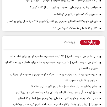
پارک شیرین قابلیت‌ بالایی برای اجرای پروژهای تفریحی دارد
مراقب باشید این بیماری عجیب و غریب را از کنه نگیرید!
خاوران؛ گمشده‌ای در تاریخ کرمانشاه
فروش خیره‌کننده داستان اسباب‌بازی ۵؛ بزرگ‌ترین افتتاحیه سال برای پیکسار
کتابی که شما را به مکث دعوت می‌کند
پربازدید
پربحث
برای شام چی درست کنم؟ | ۲۵ ایده خوشمزه، ساده و فوری برای شام امشب
ناهار چی درست کنم؟ | ۲۰ پیشنهاد خوشمزه و ساده برای ناهار امروز + غذاهای
فوری و اقتصادی
امیرحسین بهداد به عنوان سرپرست هیئت کوهنوردی و صعودهای ورزشی
آذربایجان شرقی منصوب شد
زمان پخش سریال «ماه عسل» با بازی اکبر عبدی اعلام شد
طرز تهیه مرغ و سبزیجات تابه‌ای با برنج؛ یک وعده سالم و پرپروتئین
دمای ۵۰ درجه در خوزستان | احتمال بارش‌های سیل‌آسا در ۳ استان
ببینید | آزارگر زنان به خبرنگار جام جم: در حالت عادی نبودم، مرا ببخشید