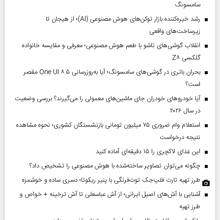
سامسونگ
رشد خیره‌کننده بازار توکن‌های هوش مصنوعی (AI)؛ از هیجان تا
زیرساخت‌های واقعی
انقلاب گوشی‌های تاشو‌ با طعم هوش مصنوعی؛ معرفی و مقایسه خانواده
گلکسی Z۸
بحران باتری در گوشی‌های سامسونگ؛ آیا به‌روزرسانی One UI ۸.۵ مقصر
است؟
آیا خودروهای خودران جای ماشین‌های معمولی را می‌گیرند؟ بررسی وضعیت
در سال ۲۰۲۶
استعلام وام ضروری ۷۵ میلیون تومانی بازنشستگان کشوری؛ نحوه مشاهده
نتیجه درخواست
این غذای لاکچری را ۱۵ دقیقه‌ای آماده کنید
چگونه می‌توان تصاویر ساخته‌شده با هوش مصنوعی را تشخیص داد؟
طرز تهیه تارت فلپ‌جک توت‌فرنگی با پنیر ریکوتا؛ دسری ساده و خوشمزه
آشنایی با آش‌های اصیل ایرانی؛ از آش عباسعلی تا آش ترخینه + خواص و
طرز تهیه