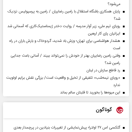
می‌شود؟
پایان همکاری باشگاه استقلال با رامین رضاییان / رامین به پرسپولیس نزدیک
شد؟
رویای تیم ملی، زیر آوار مدرسه / روایت دختر ژیمناستیک‌کاری که آسمانی شد
ایرانیان پای کار اربعین
هشدار هواشناسی برای تهران؛ وزش باد شدید، گردوخاک و بارش باران در راه
است
وقتی رامین رضاییان بهتر از خودش را نمی‌تواند ببیند / آسانی باعث جدایی
رامین شد؟
رد قاطع سازش در لبنان
«رویای نیمه‌شب» تلفیقی از تخیل و واقعیت است/ بزرگی نقش برایم اولویت
ندارد
این میوه‌ها را بخورید تا قلبتان سالم بماند
گوناگون
گلکسی اس ۲۷ اولترا؛ پیش‌نمایشی از تغییرات بنیادین در پرچمدار بعدی