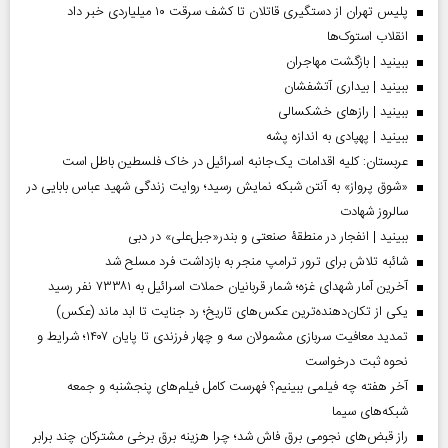
پلیس تهران از دستگیری قاتلان تا کشف سرقت ۱۰ میلیاردی خبر داد
انقلاب استوک‌ها
ببینید | بازگشت مهاجران
ببینید | بیداری آتشفشان
ببینید | رازهای خشکسالی
ببینید | پهپادی به اندازه پشه
عربستان: کلیه اقدامات یک‌جانبه اسرائیل در خاک فلسطین باطل است
«شوق پرواز» به آنتن شبکه نمایش رسید؛ روایت زندگی شهید عباس بابایی در
سالروز شهادت
ببینید | انفجار در منطقۀ صنعتی و بندر«جبل‌علی» در دبی
شائبه تلاش برای ترور ترامپ منجر به بازداشت فرد مسلح شد
آخرین آمار شهدای غزه؛ شمار قربانیان حملات اسرائیل به ۷۳۳۸۱ نفر رسید
یکی از تکان‌دهنده‌ترین عکس‌های تاریخ؛ رد جنایت تا ابد ماند (عکس)
تمدید معافیت سربازی مشمولان سه و چهار فرزندی تا پایان ۱۴۰۷؛ شرایط و
نحوه ثبت درخواست
آخر هفته چه فیلمی ببینیم؟ فهرست کامل فیلم‌های پنجشنبه و جمعه
شبکه‌های سیما
راز قبض‌های نجومی برق فاش شد؛ چرا هزینه برق برخی مشترکان چند برابر