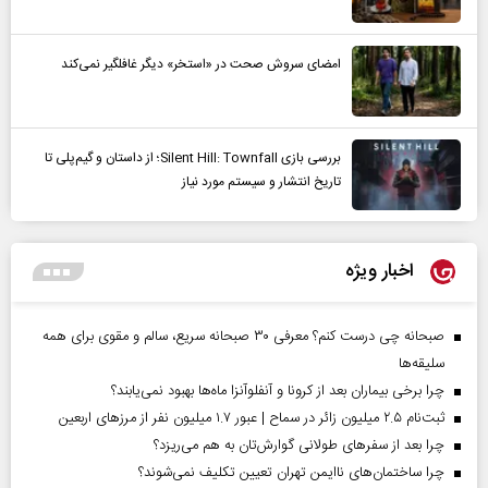
امضای سروش صحت در «استخر» دیگر غافلگیر نمی‌کند
بررسی بازی Silent Hill: Townfall؛ از داستان و گیم‌پلی تا
تاریخ انتشار و سیستم مورد نیاز
اخبار ویژه
صبحانه چی درست کنم؟ معرفی ۳۰ صبحانه سریع، سالم و مقوی برای همه
سلیقه‌ها
چرا برخی بیماران بعد از کرونا و آنفلوآنزا ماه‌ها بهبود نمی‌یابند؟
ثبت‌نام ۲.۵ میلیون زائر در سماح | عبور ۱.۷ میلیون نفر از مرز‌های اربعین
چرا بعد از سفرهای طولانی گوارش‌تان به هم می‌ریزد؟
چرا ساختمان‌های ناایمن تهران تعیین تکلیف نمی‌شوند؟