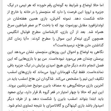
اما حالا اوضاع و شرایط به گونه‌ای رقم خورده که هر تیمی در لیگ
جزیره و اروپا این فرصت را دارد که منچستر را در خانه یا خارج از
خانه شکست دهد. نمونه آخرش، بازی همین هفته‌شان در
اولدترافورد مقابل بورنموث بود که با باخت ۳ بر صفر شیاطین سرخ
همراه شد. بعد از آن بازی، کارشناسان مطرح فوتبال انگلیس
همچون گری لینه‌کر این سوال را مطرح کردند: «آیا زمان کنار
گذاشتن «تن هاخ» نرسیده‌است؟»
نگاهی به اوضاع و احوال این روزهای منچستر، نشان می‌دهد این
پرسش چندان هم بی‌مورد نبوده‌است. من یو با بازی‌هایی که این
فصل انجام داده، دیگر جای هیچ امیدی برایش در لیگ جزیره باقی
نمانده‌است. فقط لیگ قهرمانان اروپا می‌ماند که بازی‌های امشب
تکلیف این تیم را مشخص می‌کند. شاگردان تن هاخ امشب باید در
آخرین بازی مرحله‌گروهی به مصاف بایرن مونیخ صدرنشین بروند.
این تیم که حالا با چهار امتیاز در قعر گروه A قرار دارد، برای صعود
باید ابتدا بتواند امشب بایرن را شکست دهد و از طرف دیگر
امیدوار باشد بازی کپنهاگن و گالاتاسرای با نتیجه تساوی تمام شود.