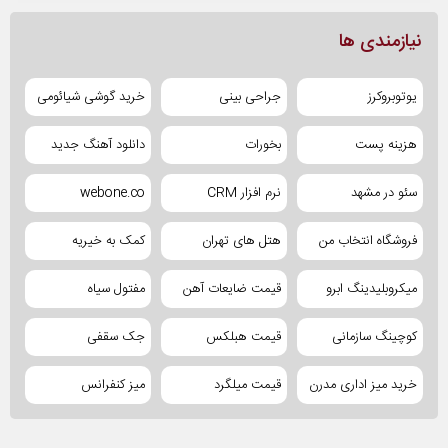
نیازمندی ها
یوتوبروکرز
جراحی بینی
خرید گوشی شیائومی
هزینه پست
بخورات
دانلود آهنگ جدید
سئو در مشهد
نرم افزار CRM
webone.co
فروشگاه انتخاب من
هتل های تهران
کمک به خیریه
میکروبلیدینگ ابرو
قیمت ضایعات آهن
مفتول سیاه
کوچینگ سازمانی
قیمت هبلکس
جک سقفی
خرید میز اداری مدرن
قیمت میلگرد
میز کنفرانس