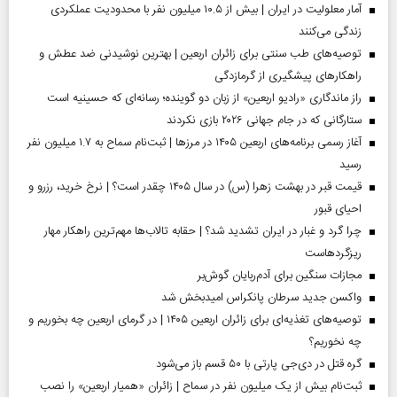
آمار معلولیت در ایران | بیش از ۱۰.۵ میلیون نفر با محدودیت عملکردی
زندگی می‌کنند
توصیه‌های طب سنتی برای زائران اربعین | بهترین نوشیدنی ضد عطش و
راهکارهای پیشگیری از گرمازدگی
راز ماندگاری «رادیو اربعین» از زبان دو گوینده؛ رسانه‌ای که حسینیه است
ستارگانی که در جام جهانی ۲۰۲۶ بازی نکردند
آغاز رسمی برنامه‌های اربعین ۱۴۰۵ در مرز‌ها | ثبت‌نام سماح به ۱.۷ میلیون نفر
رسید
قیمت قبر در بهشت زهرا (س) در سال ۱۴۰۵ چقدر است؟ | نرخ خرید، رزرو و
احیای قبور
چرا گرد و غبار در ایران تشدید شد؟ | حقابه تالاب‌ها مهم‌ترین راهکار مهار
ریزگردهاست
مجازات سنگین برای آدم‌ربایان گوش‌بر
واکسن جدید سرطان پانکراس امیدبخش شد
توصیه‌های تغذیه‌ای برای زائران اربعین ۱۴۰۵ | در گرمای اربعین چه بخوریم و
چه نخوریم؟
گره قتل در دی‌جی پارتی با ۵۰ قسم باز می‌شود
ثبت‌نام بیش از یک میلیون نفر در سماح | زائران «همیار اربعین» را نصب