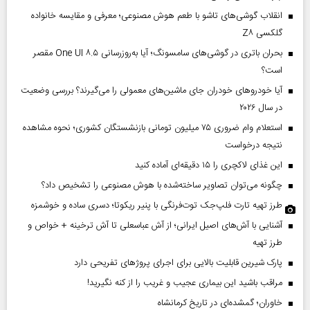
انقلاب گوشی‌های تاشو‌ با طعم هوش مصنوعی؛ معرفی و مقایسه خانواده
گلکسی Z۸
بحران باتری در گوشی‌های سامسونگ؛ آیا به‌روزرسانی One UI ۸.۵ مقصر
است؟
آیا خودروهای خودران جای ماشین‌های معمولی را می‌گیرند؟ بررسی وضعیت
در سال ۲۰۲۶
استعلام وام ضروری ۷۵ میلیون تومانی بازنشستگان کشوری؛ نحوه مشاهده
نتیجه درخواست
این غذای لاکچری را ۱۵ دقیقه‌ای آماده کنید
چگونه می‌توان تصاویر ساخته‌شده با هوش مصنوعی را تشخیص داد؟
طرز تهیه تارت فلپ‌جک توت‌فرنگی با پنیر ریکوتا؛ دسری ساده و خوشمزه
آشنایی با آش‌های اصیل ایرانی؛ از آش عباسعلی تا آش ترخینه + خواص و
طرز تهیه
پارک شیرین قابلیت‌ بالایی برای اجرای پروژهای تفریحی دارد
مراقب باشید این بیماری عجیب و غریب را از کنه نگیرید!
خاوران؛ گمشده‌ای در تاریخ کرمانشاه