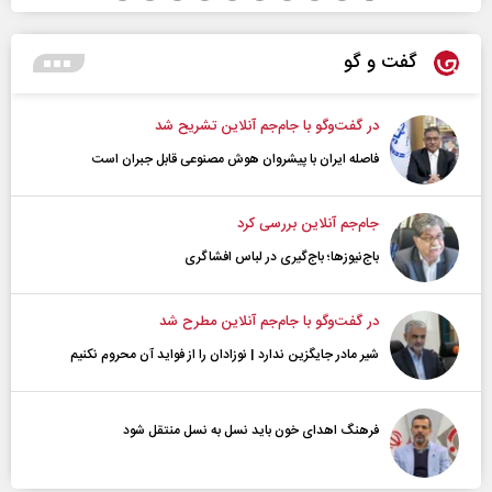
گفت و گو
در گفت‌و‌گو با جام‌جم آنلاین تشریح شد
فاصله ایران با پیشرو‌ان هوش مصنوعی قابل جبران است
جام‌جم آنلاین بررسی کرد
باج‌نیوزها؛ باج‌گیری در لباس افشاگری
در گفت‌و‌گو با جام‌جم آنلاین مطرح شد
شیر مادر جایگزین ندارد | نوزادان را از فواید آن محروم نکنیم
فرهنگ اهدای خون باید نسل به نسل منتقل شود