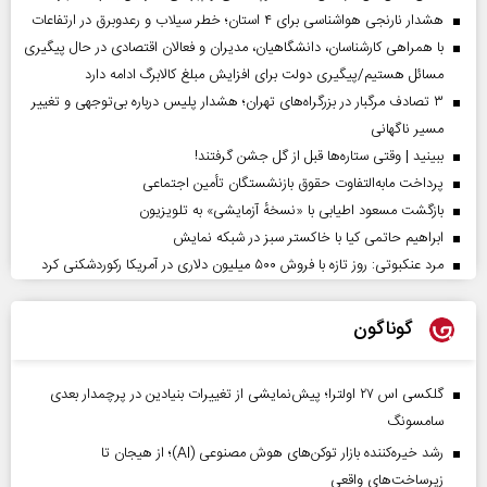
هشدار نارنجی هواشناسی برای ۴ استان؛ خطر سیلاب و رعدوبرق در ارتفاعات
با همراهی کارشناسان، دانشگاهیان، مدیران و فعالان اقتصادی در حال پیگیری
مسائل هستیم/پیگیری دولت برای افزایش مبلغ کالابرگ ادامه دارد
۳ تصادف مرگبار در بزرگراه‌های تهران؛ هشدار پلیس درباره بی‌توجهی و تغییر
مسیر ناگهانی
ببینید | وقتی ستاره‌ها قبل از گل جشن گرفتند!
پرداخت مابه‌التفاوت حقوق بازنشستگان تأمین اجتماعی
بازگشت مسعود اطیابی با «نسخهٔ آزمایشی» به تلویزیون
ابراهیم حاتمی کیا با خاکستر سبز در شبکه نمایش
مرد عنکبوتی: روز تازه با فروش ۵۰۰ میلیون دلاری در آمریکا رکوردشکنی کرد
گوناگون
گلکسی اس ۲۷ اولترا؛ پیش‌نمایشی از تغییرات بنیادین در پرچمدار بعدی
سامسونگ
رشد خیره‌کننده بازار توکن‌های هوش مصنوعی (AI)؛ از هیجان تا
زیرساخت‌های واقعی