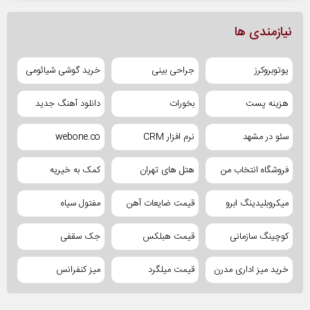
نیازمندی ها
یوتوبروکرز
جراحی بینی
خرید گوشی شیائومی
هزینه پست
بخورات
دانلود آهنگ جدید
سئو در مشهد
نرم افزار CRM
webone.co
فروشگاه انتخاب من
هتل های تهران
کمک به خیریه
میکروبلیدینگ ابرو
قیمت ضایعات آهن
مفتول سیاه
کوچینگ سازمانی
قیمت هبلکس
جک سقفی
خرید میز اداری مدرن
قیمت میلگرد
میز کنفرانس