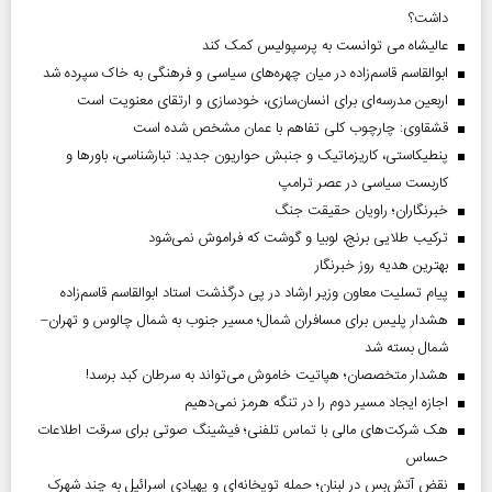
داشت؟
عالیشاه می توانست به پرسپولیس کمک کند
ابوالقاسم قاسم‌زاده در میان چهره‌های سیاسی و فرهنگی به خاک سپرده شد
اربعین مدرسه‌ای برای انسان‌سازی، خودسازی و ارتقای معنویت است
قشقاوی: چارچوب کلی تفاهم با عمان مشخص شده است
پنطیکاستی، کاریزماتیک و جنبش حواریون جدید: تبارشناسی، باور‌ها و
کاربست سیاسی در عصر ترامپ
خبرنگاران؛ راویان حقیقت جنگ
ترکیب طلایی برنج، لوبیا و گوشت که فراموش نمی‌شود
بهترین هدیه روز خبرنگار
پیام تسلیت معاون وزیر ارشاد در پی درگذشت استاد ابوالقاسم قاسم‌زاده
هشدار پلیس برای مسافران شمال؛ مسیر جنوب به شمال چالوس و تهران–
شمال بسته شد
هشدار متخصصان؛ هپاتیت خاموش می‌تواند به سرطان کبد برسد!
اجازه ایجاد مسیر دوم را در تنگه هرمز نمی‌دهیم
هک شرکت‌های مالی با تماس تلفنی؛ فیشینگ صوتی برای سرقت اطلاعات
حساس
نقض آتش‌بس در لبنان؛ حمله توپخانه‌ای و پهپادی اسرائیل به چند شهرک