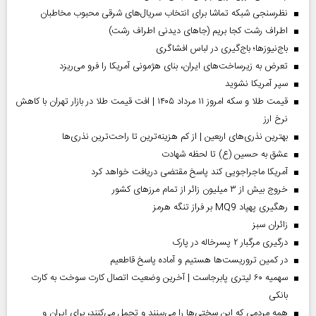
نظرسنجی شبکه تماشا برای انتخاب سریال‌های شرقی محبوب مخاطبان
اطراف رشت کجا بریم (جاهای دیدنی اطراف رشت)
باج‌نیوزها؛ باج‌گیری در لباس افشاگری
تعرض به زیرساخت‌های ایران، بنای هژمونی آمریکا را فرو می‌ریزد
سپر آمریکا نشوید
قیمت طلا و سکه امروز ۱۱ مرداد ۱۴۰۵ | افت قیمت طلا در بازار تهران با کاهش
نرخ ارز
بهترین نذری‌های اربعین | از کم هزینه‌ترین تا راحت‌ترین نذری‌ها
عشق به حسین (ع) تا لحظه شهادت
آمریکا ماجراجویی کند پاسخ مقتضی دریافت خواهد کرد
خروج بیش از ۳ میلیون زائر از تمام مرز‌های کشور
رهگیری پهپاد MQ9 بر فراز تنگه هرمز
‌زائران سبز
درگیری مرگبار ۲ پسرخاله در پارک
در کمین تروریست‌ها هستیم و آماده پاسخ قاطعیم
سهمیه ۶۰ لیتری پابرجاست | آخرین وضعیت اتصال کارت سوخت به کارت
بانکی
همه مردمی که این سختی‌ها را می‌بینند و تحمل می‌کنند، برای ایران و