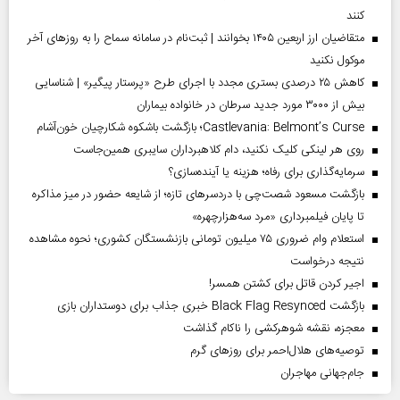
کنند
متقاضیان ارز اربعین ۱۴۰۵ بخوانند | ثبت‌نام در سامانه سماح را به روز‌های آخر
موکول نکنید
کاهش ۲۵ درصدی بستری مجدد با اجرای طرح «پرستار پیگیر» | شناسایی
بیش از ۳۰۰۰ مورد جدید سرطان در خانواده بیماران
Castlevania: Belmont’s Curse؛ بازگشت باشکوه شکارچیان خون‌آشام
روی هر لینکی کلیک نکنید، دام کلاهبرداران سایبری همین‌جاست
سرمایه‌گذاری برای رفاه؛ هزینه یا آینده‌سازی؟
بازگشت مسعود شصت‌چی با دردسر‌های تازه؛ از شایعه حضور در میز مذاکره
تا پایان فیلمبرداری «مرد سه‌هزارچهره»
استعلام وام ضروری ۷۵ میلیون تومانی بازنشستگان کشوری؛ نحوه مشاهده
نتیجه درخواست
اجیر کردن قاتل برای کشتن همسر!
بازگشت Black Flag Resynced خبری جذاب برای دوستداران بازی
معجزه، نقشه شوهرکشی را ناکام گذاشت
توصیه‌های هلال‌احمر برای روز‌های گرم
جام‌جهانی مهاجران