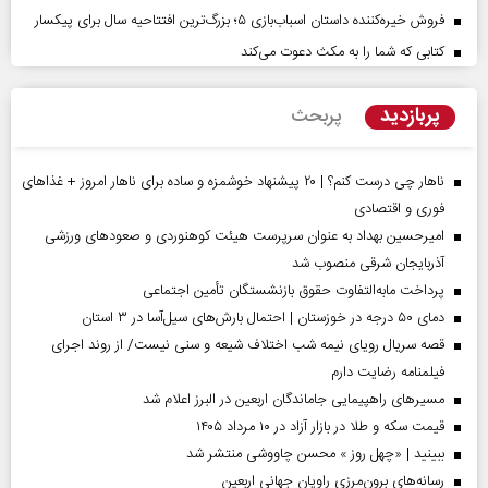
فروش خیره‌کننده داستان اسباب‌بازی ۵؛ بزرگ‌ترین افتتاحیه سال برای پیکسار
کتابی که شما را به مکث دعوت می‌کند
پربازدید
پربحث
ناهار چی درست کنم؟ | ۲۰ پیشنهاد خوشمزه و ساده برای ناهار امروز + غذاهای
فوری و اقتصادی
امیرحسین بهداد به عنوان سرپرست هیئت کوهنوردی و صعودهای ورزشی
آذربایجان شرقی منصوب شد
پرداخت مابه‌التفاوت حقوق بازنشستگان تأمین اجتماعی
دمای ۵۰ درجه در خوزستان | احتمال بارش‌های سیل‌آسا در ۳ استان
قصه سریال رویای نیمه شب اختلاف شیعه و سنی نیست/ از روند اجرای
فیلمنامه رضایت دارم
مسیر‌های راهپیمایی جاماندگان اربعین در البرز اعلام شد
قیمت سکه و طلا در بازار آزاد در ۱۰ مرداد ۱۴۰۵
ببینید | «چهل روز » محسن چاووشی منتشر شد
رسانه‌های برون‌مرزی راویان جهانی اربعین