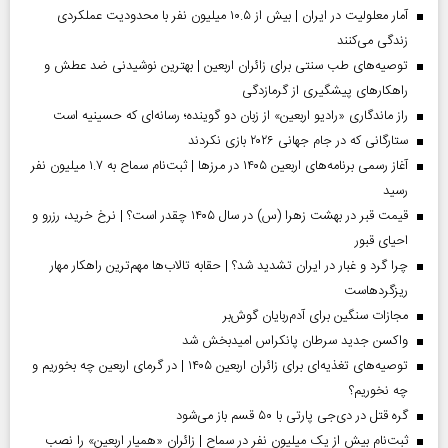
آمار معلولیت در ایران | بیش از ۱۰.۵ میلیون نفر با محدودیت عملکردی
زندگی می‌کنند
توصیه‌های طب سنتی برای زائران اربعین | بهترین نوشیدنی ضد عطش و
راهکارهای پیشگیری از گرمازدگی
راز ماندگاری «رادیو اربعین» از زبان دو گوینده؛ رسانه‌ای که حسینیه است
ستارگانی که در جام جهانی ۲۰۲۶ بازی نکردند
آغاز رسمی برنامه‌های اربعین ۱۴۰۵ در مرز‌ها | ثبت‌نام سماح به ۱.۷ میلیون نفر
رسید
قیمت قبر در بهشت زهرا (س) در سال ۱۴۰۵ چقدر است؟ | نرخ خرید، رزرو و
احیای قبور
چرا گرد و غبار در ایران تشدید شد؟ | حقابه تالاب‌ها مهم‌ترین راهکار مهار
ریزگردهاست
مجازات سنگین برای آدم‌ربایان گوش‌بر
واکسن جدید سرطان پانکراس امیدبخش شد
توصیه‌های تغذیه‌ای برای زائران اربعین ۱۴۰۵ | در گرمای اربعین چه بخوریم و
چه نخوریم؟
گره قتل در دی‌جی پارتی با ۵۰ قسم باز می‌شود
ثبت‌نام بیش از یک میلیون نفر در سماح | زائران «همیار اربعین» را نصب