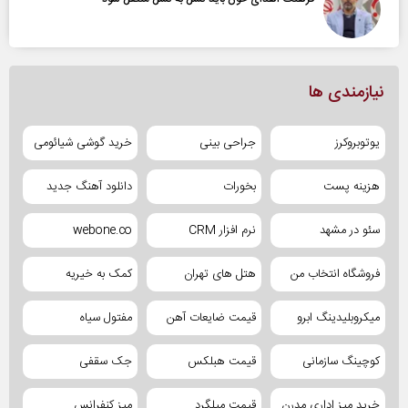
نیازمندی ها
یوتوبروکرز
جراحی بینی
خرید گوشی شیائومی
هزینه پست
بخورات
دانلود آهنگ جدید
سئو در مشهد
نرم افزار CRM
webone.co
فروشگاه انتخاب من
هتل های تهران
کمک به خیریه
میکروبلیدینگ ابرو
قیمت ضایعات آهن
مفتول سیاه
کوچینگ سازمانی
قیمت هبلکس
جک سقفی
خرید میز اداری مدرن
قیمت میلگرد
میز کنفرانس