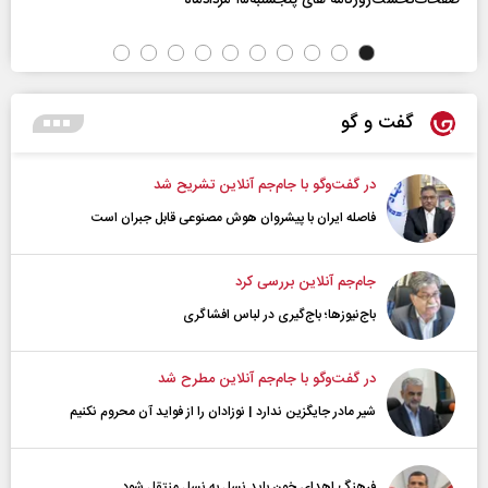
گفت و گو
در گفت‌و‌گو با جام‌جم آنلاین تشریح شد
فاصله ایران با پیشرو‌ان هوش مصنوعی قابل جبران است
جام‌جم آنلاین بررسی کرد
باج‌نیوزها؛ باج‌گیری در لباس افشاگری
در گفت‌و‌گو با جام‌جم آنلاین مطرح شد
شیر مادر جایگزین ندارد | نوزادان را از فواید آن محروم نکنیم
فرهنگ اهدای خون باید نسل به نسل منتقل شود