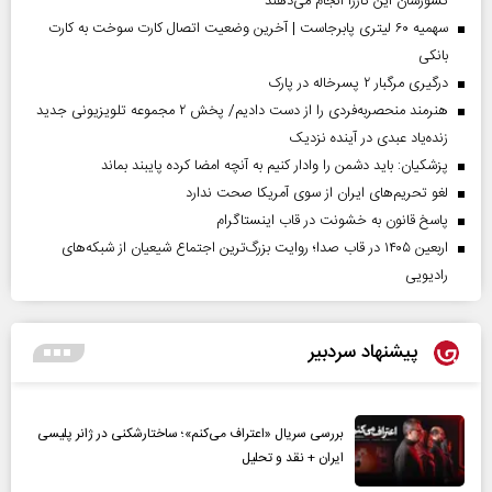
کشورشان این کاررا انجام می‌دهند
سهمیه ۶۰ لیتری پابرجاست | آخرین وضعیت اتصال کارت سوخت به کارت
بانکی
درگیری مرگبار ۲ پسرخاله در پارک
هنرمند منحصر‌به‌فردی را از دست دادیم/ پخش ۲ مجموعه تلویزیونی جدید
زنده‌یاد عبدی در آینده نزدیک
پزشکیان: باید دشمن را وادار کنیم به آنچه امضا کرده پایبند بماند
لغو تحریم‌های ایران از سوی آمریکا صحت ندارد
پاسخ قانون به خشونت در قاب اینستاگرام
اربعین ۱۴۰۵ در قاب صدا؛ روایت بزرگ‌ترین اجتماع شیعیان از شبکه‌های
رادیویی
پیشنهاد سردبیر
بررسی سریال «اعتراف می‌کنم»؛ ساختارشکنی در ژانر پلیسی
ایران + نقد و تحلیل