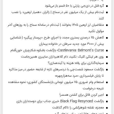
گره قتل در دی‌جی پارتی با ۵۰ قسم باز می‌شود
ثبت‌نام بیش از یک میلیون نفر در سماح | زائران «همیار اربعین» را نصب
کنند
متقاضیان ارز اربعین ۱۴۰۵ بخوانند | ثبت‌نام در سامانه سماح را به روز‌های آخر
موکول نکنید
کاهش ۲۵ درصدی بستری مجدد با اجرای طرح «پرستار پیگیر» | شناسایی
بیش از ۳۰۰۰ مورد جدید سرطان در خانواده بیماران
Castlevania: Belmont’s Curse؛ بازگشت باشکوه شکارچیان خون‌آشام
روی هر لینکی کلیک نکنید، دام کلاهبرداران سایبری همین‌جاست
سرمایه‌گذاری برای رفاه؛ هزینه یا آینده‌سازی؟
بازگشت مسعود شصت‌چی با دردسر‌های تازه؛ از شایعه حضور در میز مذاکره
تا پایان فیلمبرداری «مرد سه‌هزارچهره»
استعلام وام ضروری ۷۵ میلیون تومانی بازنشستگان کشوری؛ نحوه مشاهده
نتیجه درخواست
اجیر کردن قاتل برای کشتن همسر!
بازگشت Black Flag Resynced خبری جذاب برای دوستداران بازی
معجزه، نقشه شوهرکشی را ناکام گذاشت