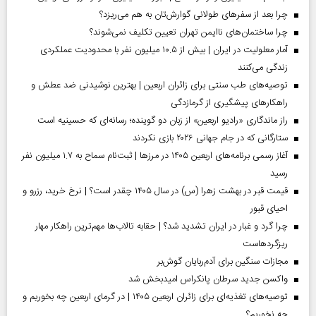
چرا بعد از سفرهای طولانی گوارش‌تان به هم می‌ریزد؟
چرا ساختمان‌های ناایمن تهران تعیین تکلیف نمی‌شوند؟
آمار معلولیت در ایران | بیش از ۱۰.۵ میلیون نفر با محدودیت عملکردی
زندگی می‌کنند
توصیه‌های طب سنتی برای زائران اربعین | بهترین نوشیدنی ضد عطش و
راهکارهای پیشگیری از گرمازدگی
راز ماندگاری «رادیو اربعین» از زبان دو گوینده؛ رسانه‌ای که حسینیه است
ستارگانی که در جام جهانی ۲۰۲۶ بازی نکردند
آغاز رسمی برنامه‌های اربعین ۱۴۰۵ در مرز‌ها | ثبت‌نام سماح به ۱.۷ میلیون نفر
رسید
قیمت قبر در بهشت زهرا (س) در سال ۱۴۰۵ چقدر است؟ | نرخ خرید، رزرو و
احیای قبور
چرا گرد و غبار در ایران تشدید شد؟ | حقابه تالاب‌ها مهم‌ترین راهکار مهار
ریزگردهاست
مجازات سنگین برای آدم‌ربایان گوش‌بر
واکسن جدید سرطان پانکراس امیدبخش شد
توصیه‌های تغذیه‌ای برای زائران اربعین ۱۴۰۵ | در گرمای اربعین چه بخوریم و
چه نخوریم؟