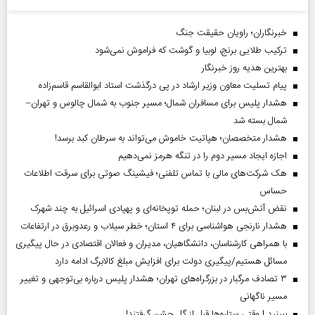
خبرنگاران؛ راویان حقیقت جنگ
ترکیب طلایی برنج، لوبیا و گوشت که فراموش نمی‌شود
بهترین هدیه روز خبرنگار
پیام تسلیت معاون وزیر ارشاد در پی درگذشت استاد ابوالقاسم قاسم‌زاده
هشدار پلیس برای مسافران شمال؛ مسیر جنوب به شمال چالوس و تهران–
شمال بسته شد
هشدار متخصصان؛ هپاتیت خاموش می‌تواند به سرطان کبد برسد!
اجازه ایجاد مسیر دوم را در تنگه هرمز نمی‌دهیم
هک شرکت‌های مالی با تماس تلفنی؛ فیشینگ صوتی برای سرقت اطلاعات
حساس
نقض آتش‌بس در لبنان؛ حمله توپخانه‌ای و پهپادی اسرائیل به چند شهرک
هشدار نارنجی هواشناسی برای ۴ استان؛ خطر سیلاب و رعدوبرق در ارتفاعات
با همراهی کارشناسان، دانشگاهیان، مدیران و فعالان اقتصادی در حال پیگیری
مسائل هستیم/پیگیری دولت برای افزایش مبلغ کالابرگ ادامه دارد
۳ تصادف مرگبار در بزرگراه‌های تهران؛ هشدار پلیس درباره بی‌توجهی و تغییر
مسیر ناگهانی
ببینید | وقتی ستاره‌ها قبل از گل جشن گرفتند!