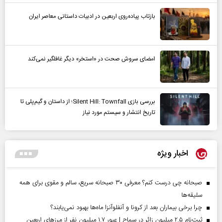
بازتاب پیاده‌روی اربعین در ادبیات داستانی معاصر ایران
امضای سروش صحت در «استخر» دیگر غافلگیر نمی‌کند
بررسی بازی Silent Hill: Townfall؛ از داستان و گیم‌پلی تا
تاریخ انتشار و سیستم مورد نیاز
اخبار ویژه
صبحانه چی درست کنم؟ معرفی ۳۰ صبحانه سریع، سالم و مقوی برای همه
سلیقه‌ها
چرا برخی بیماران بعد از کرونا و آنفلوآنزا ماه‌ها بهبود نمی‌یابند؟
ثبت‌نام ۲.۵ میلیون زائر در سماح | عبور ۱.۷ میلیون نفر از مرز‌های اربعین