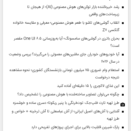
رشد خیره‌کننده بازار توکن‌های هوش مصنوعی (AI)؛ از هیجان تا
زیرساخت‌های واقعی
انقلاب گوشی‌های تاشو‌ با طعم هوش مصنوعی؛ معرفی و مقایسه خانواده
گلکسی Z۸
بحران باتری در گوشی‌های سامسونگ؛ آیا به‌روزرسانی One UI ۸.۵ مقصر
است؟
آیا خودروهای خودران جای ماشین‌های معمولی را می‌گیرند؟ بررسی وضعیت
در سال ۲۰۲۶
استعلام وام ضروری ۷۵ میلیون تومانی بازنشستگان کشوری؛ نحوه مشاهده
نتیجه درخواست
این غذای لاکچری را ۱۵ دقیقه‌ای آماده کنید
چگونه می‌توان تصاویر ساخته‌شده با هوش مصنوعی را تشخیص داد؟
طرز تهیه تارت فلپ‌جک توت‌فرنگی با پنیر ریکوتا؛ دسری ساده و خوشمزه
آشنایی با آش‌های اصیل ایرانی؛ از آش عباسعلی تا آش ترخینه + خواص و
طرز تهیه
پارک شیرین قابلیت‌ بالایی برای اجرای پروژهای تفریحی دارد