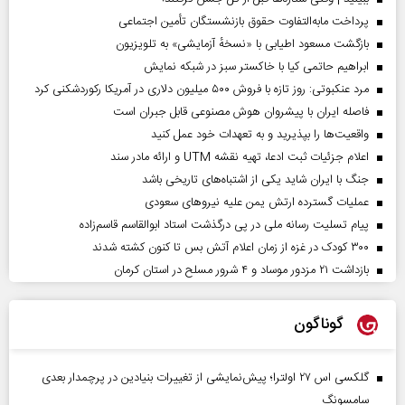
پرداخت مابه‌التفاوت حقوق بازنشستگان تأمین اجتماعی
بازگشت مسعود اطیابی با «نسخهٔ آزمایشی» به تلویزیون
ابراهیم حاتمی کیا با خاکستر سبز در شبکه نمایش
مرد عنکبوتی: روز تازه با فروش ۵۰۰ میلیون دلاری در آمریکا رکوردشکنی کرد
فاصله ایران با پیشرو‌ان هوش مصنوعی قابل جبران است
واقعیت‌ها را بپذیرید و به تعهدات خود عمل کنید
اعلام جزئیات ثبت ادعا، تهیه نقشه UTM و ارائه مادر سند
جنگ با ایران شاید یکی از اشتباه‌های تاریخی باشد
عملیات گسترده ارتش یمن علیه نیروهای سعودی
پیام تسلیت رسانه ملی در پی درگذشت استاد ابوالقاسم قاسم‌زاده
۳۰۰ کودک در غزه از زمان اعلام آتش بس تا کنون کشته شدند
بازداشت ۲۱ مزدور موساد و ۴ شرور مسلح در استان کرمان
گوناگون
گلکسی اس ۲۷ اولترا؛ پیش‌نمایشی از تغییرات بنیادین در پرچمدار بعدی
سامسونگ