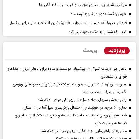
مراقب باشید این بیماری عجیب و غریب را از کنه نگیرید!
خاوران؛ گمشده‌ای در تاریخ کرمانشاه
فروش خیره‌کننده داستان اسباب‌بازی ۵؛ بزرگ‌ترین افتتاحیه سال برای پیکسار
کتابی که شما را به مکث دعوت می‌کند
پربازدید
پربحث
ناهار چی درست کنم؟ | ۲۰ پیشنهاد خوشمزه و ساده برای ناهار امروز + غذاهای
فوری و اقتصادی
امیرحسین بهداد به عنوان سرپرست هیئت کوهنوردی و صعودهای ورزشی
آذربایجان شرقی منصوب شد
زمان پخش سریال «ماه عسل» با بازی اکبر عبدی اعلام شد
دمای ۵۰ درجه در خوزستان | احتمال بارش‌های سیل‌آسا در ۳ استان
قصه سریال رویای نیمه شب اختلاف شیعه و سنی نیست/ از روند اجرای
فیلمنامه رضایت دارم
مسیر‌های راهپیمایی جاماندگان اربعین در البرز اعلام شد
قیمت سکه و طلا در بازار آزاد در ۱۰ مرداد ۱۴۰۵