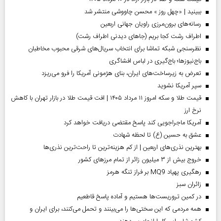
ببینید | «چهل روز » محسن چاووشی منتشر شد
رسانه‌های برون‌مرزی راویان جهانی اربعین
اطراف رشت کجا بریم (جاهای دیدنی اطراف رشت)
نظرسنجی شبکه تماشا برای انتخاب سریال‌های شرقی محبوب مخاطبان
باج‌نیوزها؛ باج‌گیری در لباس افشاگری
تعرض به زیرساخت‌های ایران، بنای هژمونی آمریکا را فرو می‌ریزد
سپر آمریکا نشوید
قیمت طلا و سکه امروز ۱۱ مرداد ۱۴۰۵ | افت قیمت طلا در بازار تهران با کاهش
نرخ ارز
آمریکا ماجراجویی کند پاسخ مقتضی دریافت خواهد کرد
عشق به حسین (ع) تا لحظه شهادت
بهترین نذری‌های اربعین | از کم هزینه‌ترین تا راحت‌ترین نذری‌ها
خروج بیش از ۳ میلیون زائر از تمام مرز‌های کشور
رهگیری پهپاد MQ9 بر فراز تنگه هرمز
‌زائران سبز
در کمین تروریست‌ها هستیم و آماده پاسخ قاطعیم
همه مردمی که این سختی‌ها را می‌بینند و تحمل می‌کنند، برای ایران و