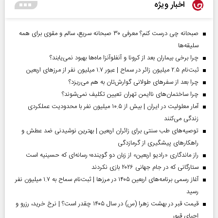
اخبار ویژه
صبحانه چی درست کنم؟ معرفی ۳۰ صبحانه سریع، سالم و مقوی برای همه
سلیقه‌ها
چرا برخی بیماران بعد از کرونا و آنفلوآنزا ماه‌ها بهبود نمی‌یابند؟
ثبت‌نام ۲.۵ میلیون زائر در سماح | عبور ۱.۷ میلیون نفر از مرز‌های اربعین
چرا بعد از سفرهای طولانی گوارش‌تان به هم می‌ریزد؟
چرا ساختمان‌های ناایمن تهران تعیین تکلیف نمی‌شوند؟
آمار معلولیت در ایران | بیش از ۱۰.۵ میلیون نفر با محدودیت عملکردی
زندگی می‌کنند
توصیه‌های طب سنتی برای زائران اربعین | بهترین نوشیدنی ضد عطش و
راهکارهای پیشگیری از گرمازدگی
راز ماندگاری «رادیو اربعین» از زبان دو گوینده؛ رسانه‌ای که حسینیه است
ستارگانی که در جام جهانی ۲۰۲۶ بازی نکردند
آغاز رسمی برنامه‌های اربعین ۱۴۰۵ در مرز‌ها | ثبت‌نام سماح به ۱.۷ میلیون نفر
رسید
قیمت قبر در بهشت زهرا (س) در سال ۱۴۰۵ چقدر است؟ | نرخ خرید، رزرو و
احیای قبور