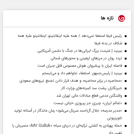
تازه ها
رئیس فیفا استعفا نمی‌دهد / همه علیه اینفانتینو، اینفانتینو علیه همه
شکاف در بدنه فیفا
ببینید | غنیمت بزرگ ایرانی‌ها در جنگ با دشمن آمریکایی
تردد روان در مرزهای اربعینی و محورهای شمالی
فاصله ایران با پیشرو‌ان هوش مصنوعی قابل جبران است
ببینید | رئیس‌جمهور: استعفاء نخواهم داد و می‌ایستم
«محاصره در برابر محاصره» و هدف قرار دادن تجمع نیروهای سعودی
خبرنگاران پشت سد کمیته‌های وزارت کار
واشنگتن مدعی قطع مبادلات مالی تهران شد
«غنائم ایران» چیزی جز پیروزی خیالی نیست
«مدیر مدرسه» جلال آل‌احمد سریال می‌شود؛ رمان ماندگار در آستانه تولید
تلویزیونی
حمله پهپادی به کشتی ترکیه‌ای در دریای سیاه؛ «MV Gulluk» مسیرش را
تغییر داد