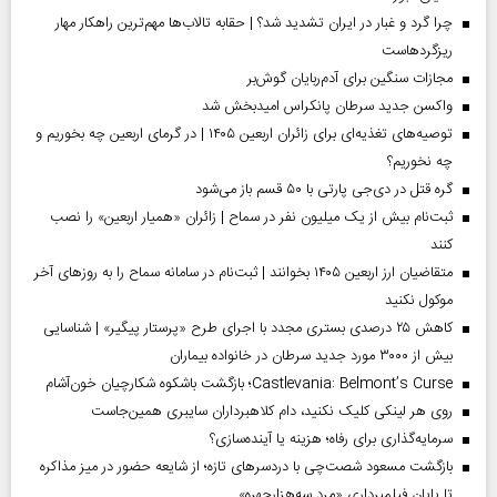
چرا گرد و غبار در ایران تشدید شد؟ | حقابه تالاب‌ها مهم‌ترین راهکار مهار
ریزگردهاست
مجازات سنگین برای آدم‌ربایان گوش‌بر
واکسن جدید سرطان پانکراس امیدبخش شد
توصیه‌های تغذیه‌ای برای زائران اربعین ۱۴۰۵ | در گرمای اربعین چه بخوریم و
چه نخوریم؟
گره قتل در دی‌جی پارتی با ۵۰ قسم باز می‌شود
ثبت‌نام بیش از یک میلیون نفر در سماح | زائران «همیار اربعین» را نصب
کنند
متقاضیان ارز اربعین ۱۴۰۵ بخوانند | ثبت‌نام در سامانه سماح را به روز‌های آخر
موکول نکنید
کاهش ۲۵ درصدی بستری مجدد با اجرای طرح «پرستار پیگیر» | شناسایی
بیش از ۳۰۰۰ مورد جدید سرطان در خانواده بیماران
Castlevania: Belmont’s Curse؛ بازگشت باشکوه شکارچیان خون‌آشام
روی هر لینکی کلیک نکنید، دام کلاهبرداران سایبری همین‌جاست
سرمایه‌گذاری برای رفاه؛ هزینه یا آینده‌سازی؟
بازگشت مسعود شصت‌چی با دردسر‌های تازه؛ از شایعه حضور در میز مذاکره
تا پایان فیلمبرداری «مرد سه‌هزارچهره»