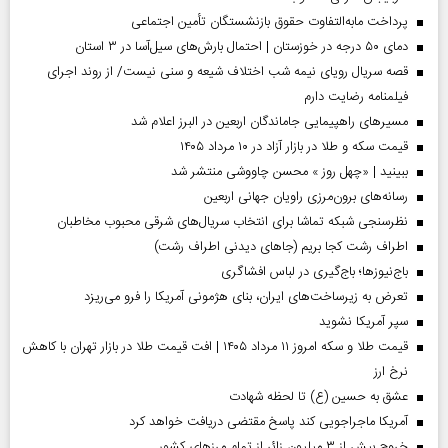
پرداخت مابه‌التفاوت حقوق بازنشستگان تأمین اجتماعی
دمای ۵۰ درجه در خوزستان | احتمال بارش‌های سیل‌آسا در ۳ استان
قصه سریال رویای نیمه شب اختلاف شیعه و سنی نیست/ از روند اجرای
فیلمنامه رضایت دارم
مسیر‌های راهپیمایی جاماندگان اربعین در البرز اعلام شد
قیمت سکه و طلا در بازار آزاد در ۱۰ مرداد ۱۴۰۵
ببینید | «چهل روز » محسن چاووشی منتشر شد
رسانه‌های برون‌مرزی راویان جهانی اربعین
نظرسنجی شبکه تماشا برای انتخاب سریال‌های شرقی محبوب مخاطبان
اطراف رشت کجا بریم (جاهای دیدنی اطراف رشت)
باج‌نیوزها؛ باج‌گیری در لباس افشاگری
تعرض به زیرساخت‌های ایران، بنای هژمونی آمریکا را فرو می‌ریزد
سپر آمریکا نشوید
قیمت طلا و سکه امروز ۱۱ مرداد ۱۴۰۵ | افت قیمت طلا در بازار تهران با کاهش
نرخ ارز
عشق به حسین (ع) تا لحظه شهادت
آمریکا ماجراجویی کند پاسخ مقتضی دریافت خواهد کرد
خروج بیش از ۳ میلیون زائر از تمام مرز‌های کشور