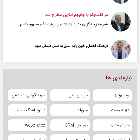
در گفت‌و‌گو با جام‌جم آنلاین مطرح شد
شیر مادر جایگزین ندارد | نوزادان را از فواید آن محروم نکنیم
فرهنگ اهدای خون باید نسل به نسل منتقل شود
نیازمندی ها
یوتوبروکرز
جراحی بینی
خرید گوشی شیائومی
هزینه پست
بخورات
دانلود آهنگ جدید
سئو در مشهد
نرم افزار CRM
webone.co