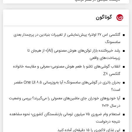
گوناگون
گلکسی اس ۲۷ اولترا؛ پیش‌نمایشی از تغییرات بنیادین در پرچمدار بعدی
سامسونگ
رشد خیره‌کننده بازار توکن‌های هوش مصنوعی (AI)؛ از هیجان تا
زیرساخت‌های واقعی
انقلاب گوشی‌های تاشو‌ با طعم هوش مصنوعی؛ معرفی و مقایسه خانواده
گلکسی Z۸
بحران باتری در گوشی‌های سامسونگ؛ آیا به‌روزرسانی One UI ۸.۵ مقصر
است؟
آیا خودروهای خودران جای ماشین‌های معمولی را می‌گیرند؟ بررسی وضعیت
در سال ۲۰۲۶
استعلام وام ضروری ۷۵ میلیون تومانی بازنشستگان کشوری؛ نحوه مشاهده
نتیجه درخواست
این غذای لاکچری را ۱۵ دقیقه‌ای آماده کنید