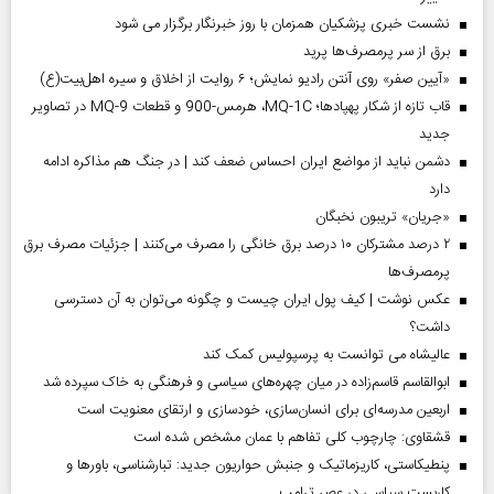
نشست خبری پزشکیان همزمان با روز خبرنگار برگزار می شود
برق از سر پرمصرف‌ها پرید
«آیین صفر» روی آنتن رادیو نمایش؛ ۶ روایت از اخلاق و سیره اهل‌بیت(ع)
قاب تازه از شکار پهپادها؛ MQ-1C، هرمس-900 و قطعات MQ-9 در تصاویر
جدید
دشمن نباید از مواضع ایران احساس ضعف کند | در جنگ هم مذاکره ادامه
دارد
«جریان» تریبون نخبگان
۲ درصد مشترکان ۱۰ درصد برق خانگی را مصرف می‌کنند | جزئیات مصرف برق
پرمصرف‌ها
عکس نوشت | کیف پول ایران چیست و چگونه می‌توان به آن دسترسی
داشت؟
عالیشاه می توانست به پرسپولیس کمک کند
ابوالقاسم قاسم‌زاده در میان چهره‌های سیاسی و فرهنگی به خاک سپرده شد
اربعین مدرسه‌ای برای انسان‌سازی، خودسازی و ارتقای معنویت است
قشقاوی: چارچوب کلی تفاهم با عمان مشخص شده است
پنطیکاستی، کاریزماتیک و جنبش حواریون جدید: تبارشناسی، باور‌ها و
کاربست سیاسی در عصر ترامپ