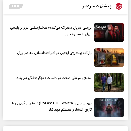
پیشنهاد سردبیر
بررسی سریال «اعتراف می‌کنم»؛ ساختارشکنی در ژانر پلیسی
ایران + نقد و تحلیل
بازتاب پیاده‌روی اربعین در ادبیات داستانی معاصر ایران
امضای سروش صحت در «استخر» دیگر غافلگیر نمی‌کند
بررسی بازی Silent Hill: Townfall؛ از داستان و گیم‌پلی تا
تاریخ انتشار و سیستم مورد نیاز