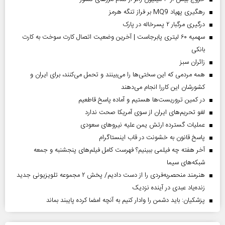
رهگیری پهپاد MQ9 بر فراز تنگه هرمز
درگیری مرگبار ۲ پسرخاله در پارک
سهمیه ۶۰ لیتری پابرجاست | آخرین وضعیت اتصال کارت سوخت به کارت
بانکی
‌زائران سبز
همه مردمی که این سختی‌ها را می‌بینند و تحمل می‌کنند، برای ایران و
کشورشان این کاررا انجام می‌دهند
در کمین تروریست‌ها هستیم و آماده پاسخ قاطعیم
لغو تحریم‌های ایران از سوی آمریکا صحت ندارد
عملیات گسترده ارتش یمن علیه نیروهای سعودی
پاسخ قانون به خشونت در قاب اینستاگرام
آخر هفته چه فیلمی ببینیم؟ فهرست کامل فیلم‌های پنجشنبه و جمعه
شبکه‌های سیما
هنرمند منحصر‌به‌فردی را از دست دادیم/ پخش ۲ مجموعه تلویزیونی جدید
زنده‌یاد عبدی در آینده نزدیک
پزشکیان: باید دشمن را وادار کنیم به آنچه امضا کرده پایبند بماند