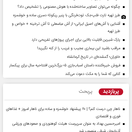
چگونه می‌توان تصاویر ساخته‌شده با هوش مصنوعی را تشخیص داد؟
طرز تهیه تارت فلپ‌جک توت‌فرنگی با پنیر ریکوتا؛ دسری ساده و خوشمزه
آشنایی با آش‌های اصیل ایرانی؛ از آش عباسعلی تا آش ترخینه + خواص و
طرز تهیه
پارک شیرین قابلیت‌ بالایی برای اجرای پروژهای تفریحی دارد
مراقب باشید این بیماری عجیب و غریب را از کنه نگیرید!
خاوران؛ گمشده‌ای در تاریخ کرمانشاه
فروش خیره‌کننده داستان اسباب‌بازی ۵؛ بزرگ‌ترین افتتاحیه سال برای پیکسار
کتابی که شما را به مکث دعوت می‌کند
پربازدید
پربحث
ناهار چی درست کنم؟ | ۲۰ پیشنهاد خوشمزه و ساده برای ناهار امروز + غذاهای
فوری و اقتصادی
امیرحسین بهداد به عنوان سرپرست هیئت کوهنوردی و صعودهای ورزشی
آذربایجان شرقی منصوب شد