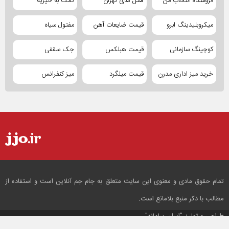
فروشگاه انتخاب من
هتل های تهران
کمک به خیریه
میکروبلیدینگ ابرو
قیمت ضایعات آهن
مفتول سیاه
کوچینگ سازمانی
قیمت هبلکس
جک سقفی
خرید میز اداری مدرن
قیمت میلگرد
میز کنفرانس
تمام حقوق مادی و معنوی این سایت متعلق به جام جم آنلاین است و استفاده از
مطالب با ذکر منبع بلامانع است.
طراحی و تولید
"ایران سامانه"