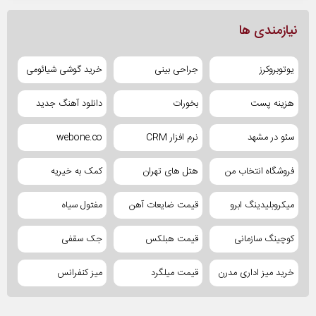
نیازمندی ها
یوتوبروکرز
جراحی بینی
خرید گوشی شیائومی
هزینه پست
بخورات
دانلود آهنگ جدید
سئو در مشهد
نرم افزار CRM
webone.co
فروشگاه انتخاب من
هتل های تهران
کمک به خیریه
میکروبلیدینگ ابرو
قیمت ضایعات آهن
مفتول سیاه
کوچینگ سازمانی
قیمت هبلکس
جک سقفی
خرید میز اداری مدرن
قیمت میلگرد
میز کنفرانس