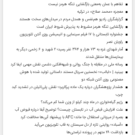
تفاهم با عمان به‌معنی بازگشایی تنگه هرمز نیست
معجزه «محمد صلاح» در ترکیه
گزارشگران رادیو هم‌نفس و همدل مردم در میدان‌های سخت هستند
بازگشایی تنگه هرمز مشروط به پذیرش شروط ایران است
جشنواره تابستانی با ۱۷ فیلم سینمایی و انیمیشن روی آنتن تلویزیون
راویان نصر
آمار شهدای غزه به ۷۳ هزار و ۳۸۴ نفر رسید؛ ۲ شهید و ۶ زخمی دیگر به
بیمارستان‌ها منتقل شدند
رسانه ملی در مقابله با جنگ روانی و شبهه‌افکنی دشمن نقش مهمی ایفا کرد
ببینید | «لبالب»؛ نخستین سریال مستند داستانی تولید شده با هوش
مصنوعی روی آنتن شبکه دو
هشدار پژوهشگران درباره یک ماده پرکاربرد؛ نقش پلی‌اتیلن در تشدید کبد
چرب
رژیم گیاه‌خواری در ماه چند کیلو از وزن شما کم می‌کند؟
علت افزایش قبض آب در تابستان چیست؟ توضیح آبفا درباره قبوض آب
بصره از میزبانی استقلال جا ماند؛ AFC با پیشنهاد آبی‌ها مخالفت کرد
«آسباد»؛ روایتی تازه از دل سیستان به قاب تلویزیون می‌آید
بازداشت ۲۸ متهم در پرونده تراستی‌ها