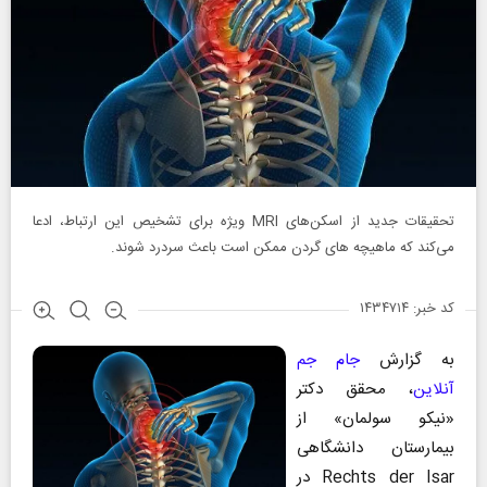
تحقیقات جدید از اسکن‌های MRI ویژه برای تشخیص این ارتباط، ادعا
می‌کند که ماهیچه‌ های گردن ممکن است باعث سردرد شوند.
کد خبر: ۱۴۳۴۷۱۴
به گزارش
جام جم
آنلاین
، محقق دکتر
«نیکو سولمان» از
بیمارستان دانشگاهی
Rechts der Isar در