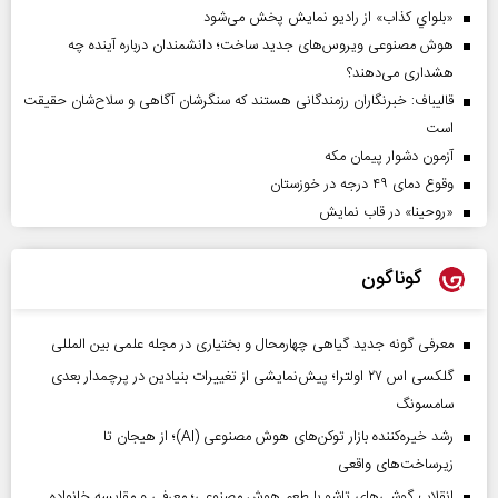
«بلواي کذاب» از رادیو نمایش پخش می‌شود
هوش مصنوعی ویروس‌های جدید ساخت؛ دانشمندان درباره آینده چه
هشداری می‌دهند؟
قالیباف: خبرنگاران رزمندگانی هستند که سنگرشان آگاهی و سلاح‌شان حقیقت
است
آزمون دشوار پیمان مکه
وقوع دمای ۴۹ درجه در خوزستان
«روحینا» در قاب نمایش
گوناگون
معرفی گونه جدید گیاهی چهارمحال و بختیاری در مجله علمی بین المللی
گلکسی اس ۲۷ اولترا؛ پیش‌نمایشی از تغییرات بنیادین در پرچمدار بعدی
سامسونگ
رشد خیره‌کننده بازار توکن‌های هوش مصنوعی (AI)؛ از هیجان تا
زیرساخت‌های واقعی
انقلاب گوشی‌های تاشو‌ با طعم هوش مصنوعی؛ معرفی و مقایسه خانواده