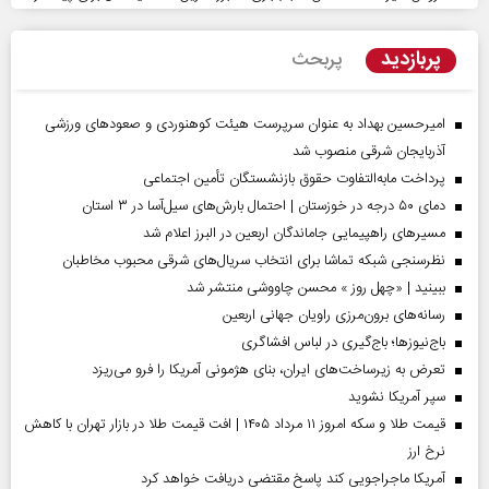
پربازدید
پربحث
امیرحسین بهداد به عنوان سرپرست هیئت کوهنوردی و صعودهای ورزشی
آذربایجان شرقی منصوب شد
پرداخت مابه‌التفاوت حقوق بازنشستگان تأمین اجتماعی
دمای ۵۰ درجه در خوزستان | احتمال بارش‌های سیل‌آسا در ۳ استان
مسیر‌های راهپیمایی جاماندگان اربعین در البرز اعلام شد
نظرسنجی شبکه تماشا برای انتخاب سریال‌های شرقی محبوب مخاطبان
ببینید | «چهل روز » محسن چاووشی منتشر شد
رسانه‌های برون‌مرزی راویان جهانی اربعین
باج‌نیوزها؛ باج‌گیری در لباس افشاگری
تعرض به زیرساخت‌های ایران، بنای هژمونی آمریکا را فرو می‌ریزد
سپر آمریکا نشوید
قیمت طلا و سکه امروز ۱۱ مرداد ۱۴۰۵ | افت قیمت طلا در بازار تهران با کاهش
نرخ ارز
آمریکا ماجراجویی کند پاسخ مقتضی دریافت خواهد کرد