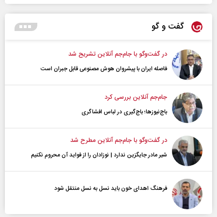
گفت و گو
در گفت‌و‌گو با جام‌جم آنلاین تشریح شد
فاصله ایران با پیشرو‌ان هوش مصنوعی قابل جبران است
جام‌جم آنلاین بررسی کرد
باج‌نیوزها؛ باج‌گیری در لباس افشاگری
در گفت‌و‌گو با جام‌جم آنلاین مطرح شد
شیر مادر جایگزین ندارد | نوزادان را از فواید آن محروم نکنیم
فرهنگ اهدای خون باید نسل به نسل منتقل شود