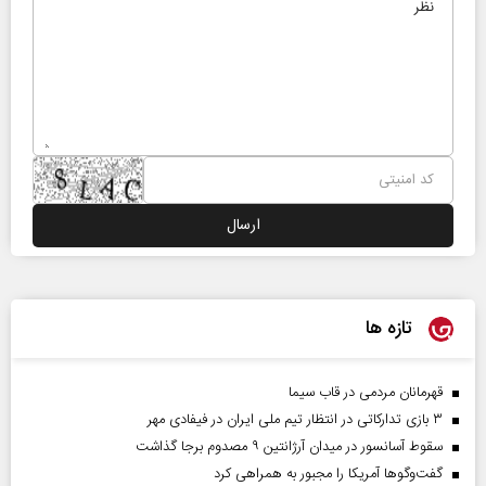
تازه ها
قهرمانان مردمی در قاب سیما
۳ بازی تدارکاتی در انتظار تیم ملی ایران در فیفادی مهر
سقوط آسانسور در میدان آرژانتین ۹ مصدوم برجا گذاشت
گفت‌وگوها آمریکا را مجبور به همراهی کرد