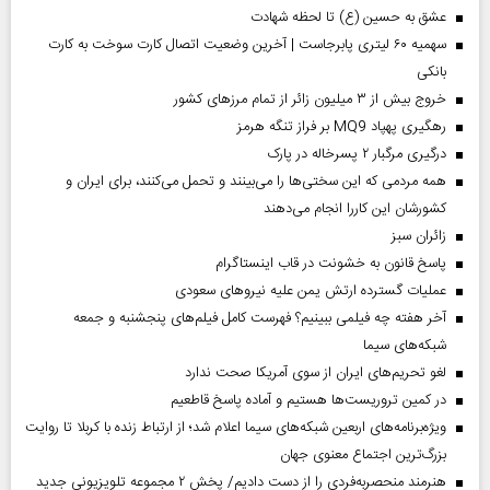
عشق به حسین (ع) تا لحظه شهادت
سهمیه ۶۰ لیتری پابرجاست | آخرین وضعیت اتصال کارت سوخت به کارت
بانکی
خروج بیش از ۳ میلیون زائر از تمام مرز‌های کشور
رهگیری پهپاد MQ9 بر فراز تنگه هرمز
درگیری مرگبار ۲ پسرخاله در پارک
همه مردمی که این سختی‌ها را می‌بینند و تحمل می‌کنند، برای ایران و
کشورشان این کاررا انجام می‌دهند
‌زائران سبز
پاسخ قانون به خشونت در قاب اینستاگرام
عملیات گسترده ارتش یمن علیه نیروهای سعودی
آخر هفته چه فیلمی ببینیم؟ فهرست کامل فیلم‌های پنجشنبه و جمعه
شبکه‌های سیما
لغو تحریم‌های ایران از سوی آمریکا صحت ندارد
در کمین تروریست‌ها هستیم و آماده پاسخ قاطعیم
ویژه‌برنامه‌های اربعین شبکه‌های سیما اعلام شد؛ از ارتباط زنده با کربلا تا روایت
بزرگ‌ترین اجتماع معنوی جهان
هنرمند منحصر‌به‌فردی را از دست دادیم/ پخش ۲ مجموعه تلویزیونی جدید