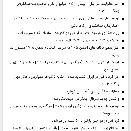
آمار معلولیت در ایران | بیش از ۱۰.۵ میلیون نفر با محدودیت عملکردی
زندگی می‌کنند
توصیه‌های طب سنتی برای زائران اربعین | بهترین نوشیدنی ضد عطش و
راهکارهای پیشگیری از گرمازدگی
راز ماندگاری «رادیو اربعین» از زبان دو گوینده؛ رسانه‌ای که حسینیه است
ستارگانی که در جام جهانی ۲۰۲۶ بازی نکردند
آغاز رسمی برنامه‌های اربعین ۱۴۰۵ در مرز‌ها | ثبت‌نام سماح به ۱.۷ میلیون نفر
رسید
قیمت قبر در بهشت زهرا (س) در سال ۱۴۰۵ چقدر است؟ | نرخ خرید، رزرو و
احیای قبور
چرا گرد و غبار در ایران تشدید شد؟ | حقابه تالاب‌ها مهم‌ترین راهکار مهار
ریزگردهاست
مجازات سنگین برای آدم‌ربایان گوش‌بر
واکسن جدید سرطان پانکراس امیدبخش شد
توصیه‌های تغذیه‌ای برای زائران اربعین ۱۴۰۵ | در گرمای اربعین چه بخوریم و
چه نخوریم؟
گره قتل در دی‌جی پارتی با ۵۰ قسم باز می‌شود
ثبت‌نام بیش از یک میلیون نفر در سماح | زائران «همیار اربعین» را نصب