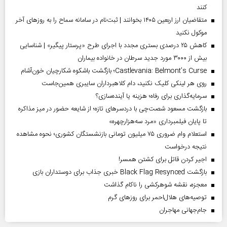
کنند
متقاضیان ارز اربعین ۱۴۰۵ بخوانند | ثبت‌نام در سامانه سماح را به روز‌های آخر
موکول نکنید
کاهش ۲۵ درصدی بستری مجدد با اجرای طرح «پرستار پیگیر» | شناسایی
بیش از ۳۰۰۰ مورد جدید سرطان در خانواده بیماران
Castlevania: Belmont’s Curse؛ بازگشت باشکوه شکارچیان خون‌آشام
روی هر لینکی کلیک نکنید، دام کلاهبرداران سایبری همین‌جاست
سرمایه‌گذاری برای رفاه؛ هزینه یا آینده‌سازی؟
بازگشت مسعود شصت‌چی با دردسر‌های تازه؛ از شایعه حضور در میز مذاکره
تا پایان فیلمبرداری «مرد سه‌هزارچهره»
استعلام وام ضروری ۷۵ میلیون تومانی بازنشستگان کشوری؛ نحوه مشاهده
نتیجه درخواست
اجیر کردن قاتل برای کشتن همسر!
بازگشت Black Flag Resynced خبری جذاب برای دوستداران بازی
معجزه، نقشه شوهرکشی را ناکام گذاشت
توصیه‌های هلال‌احمر برای روز‌های گرم
جام‌جهانی مهاجران