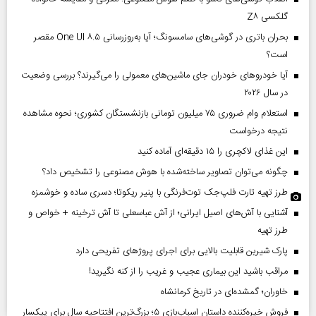
گلکسی Z۸
بحران باتری در گوشی‌های سامسونگ؛ آیا به‌روزرسانی One UI ۸.۵ مقصر
است؟
آیا خودروهای خودران جای ماشین‌های معمولی را می‌گیرند؟ بررسی وضعیت
در سال ۲۰۲۶
استعلام وام ضروری ۷۵ میلیون تومانی بازنشستگان کشوری؛ نحوه مشاهده
نتیجه درخواست
این غذای لاکچری را ۱۵ دقیقه‌ای آماده کنید
چگونه می‌توان تصاویر ساخته‌شده با هوش مصنوعی را تشخیص داد؟
طرز تهیه تارت فلپ‌جک توت‌فرنگی با پنیر ریکوتا؛ دسری ساده و خوشمزه
آشنایی با آش‌های اصیل ایرانی؛ از آش عباسعلی تا آش ترخینه + خواص و
طرز تهیه
پارک شیرین قابلیت‌ بالایی برای اجرای پروژهای تفریحی دارد
مراقب باشید این بیماری عجیب و غریب را از کنه نگیرید!
خاوران؛ گمشده‌ای در تاریخ کرمانشاه
فروش خیره‌کننده داستان اسباب‌بازی ۵؛ بزرگ‌ترین افتتاحیه سال برای پیکسار