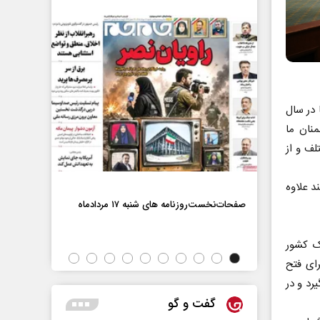
 در سال
نان ما
لف و از
د علاوه
صفحات‌نخست‌رو
صفحات‌نخست‌روزنامه ها‌ی شنبه ۱۷ مردادماه
اه
ک کشور
رای فتح
رد و در
گفت و گو