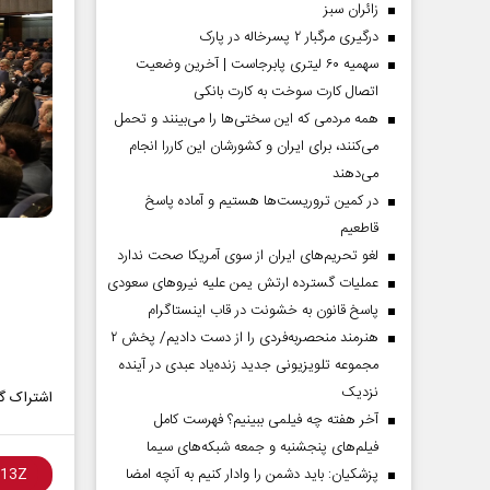
‌زائران سبز
درگیری مرگبار ۲ پسرخاله در پارک
سهمیه ۶۰ لیتری پابرجاست | آخرین وضعیت
اتصال کارت سوخت به کارت بانکی
همه مردمی که این سختی‌ها را می‌بینند و تحمل
می‌کنند، برای ایران و کشورشان این کاررا انجام
می‌دهند
در کمین تروریست‌ها هستیم و آماده پاسخ
قاطعیم
لغو تحریم‌های ایران از سوی آمریکا صحت ندارد
عملیات گسترده ارتش یمن علیه نیروهای سعودی
پاسخ قانون به خشونت در قاب اینستاگرام
هنرمند منحصر‌به‌فردی را از دست دادیم/ پخش ۲
مجموعه تلویزیونی جدید زنده‌یاد عبدی در آینده
نزدیک
اشتراک گذ
آخر هفته چه فیلمی ببینیم؟ فهرست کامل
فیلم‌های پنجشنبه و جمعه شبکه‌های سیما
پزشکیان: باید دشمن را وادار کنیم به آنچه امضا