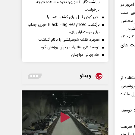
بازنشستگان کشوری؛ نحوه مشاهده نتیجه
مروز در
درخواست
سیر است
اجیر کردن قاتل برای کشتن همسر!
در مجلس
بازگشت Black Flag Resynced خبری جذاب
برای دوستداران بازی
کنند که
معجزه، نقشه شوهرکشی را ناکام گذاشت
رکت های
توصیه‌های هلال‌احمر برای روز‌های گرم
جام‌جهانی مهاجران
ویدئو
فاده از
روشیمی
ل مانده
د توسعه
ا سرعت
 گرفته