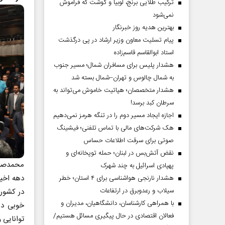
ترکیب طلایی برنج، لوبیا و گوشت که فراموش
نمی‌شود
بهترین هدیه روز خبرنگار
پیام تسلیت معاون وزیر ارشاد در پی درگذشت
استاد ابوالقاسم قاسم‌زاده
هشدار پلیس برای مسافران شمال؛ مسیر جنوب
به شمال چالوس و تهران–شمال بسته شد
هشدار متخصصان؛ هپاتیت خاموش می‌تواند به
سرطان کبد برسد!
اجازه ایجاد مسیر دوم را در تنگه هرمز نمی‌دهیم
هک شرکت‌های مالی با تماس تلفنی؛ فیشینگ
صوتی برای سرقت اطلاعات حساس
نقض آتش‌بس در لبنان؛ حمله توپخانه‌ای و
محمدصاد
پهپادی اسرائیل به چند شهرک
دهه اخی
هشدار نارنجی هواشناسی برای ۴ استان؛ خطر
سیلاب و رعدوبرق در ارتفاعات
با همراهی کارشناسان، دانشگاهیان، مدیران و
خوبی در
فعالان اقتصادی در حال پیگیری مسائل هستیم/
توانایی 