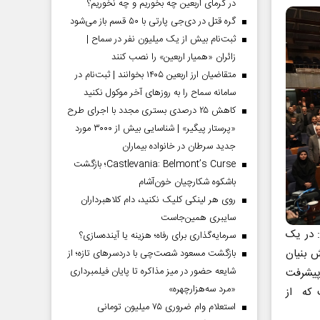
در گرمای اربعین چه بخوریم و چه نخوریم؟
گره قتل در دی‌جی پارتی با ۵۰ قسم باز می‌شود
ثبت‌نام بیش از یک میلیون نفر در سماح |
زائران «همیار اربعین» را نصب کنند
متقاضیان ارز اربعین ۱۴۰۵ بخوانند | ثبت‌نام در
سامانه سماح را به روز‌های آخر موکول نکنید
کاهش ۲۵ درصدی بستری مجدد با اجرای طرح
«پرستار پیگیر» | شناسایی بیش از ۳۰۰۰ مورد
جدید سرطان در خانواده بیماران
Castlevania: Belmont’s Curse؛ بازگشت
باشکوه شکارچیان خون‌آشام
روی هر لینکی کلیک نکنید، دام کلاهبرداران
سایبری همین‌جاست
 در یک
سرمایه‌گذاری برای رفاه؛ هزینه یا آینده‌سازی؟
 بنیان
بازگشت مسعود شصت‌چی با دردسر‌های تازه؛ از
شایعه حضور در میز مذاکره تا پایان فیلمبرداری
ما نسبت به10 سال گذشته پیشرفت
«مرد سه‌هزارچهره»
 که از
استعلام وام ضروری ۷۵ میلیون تومانی