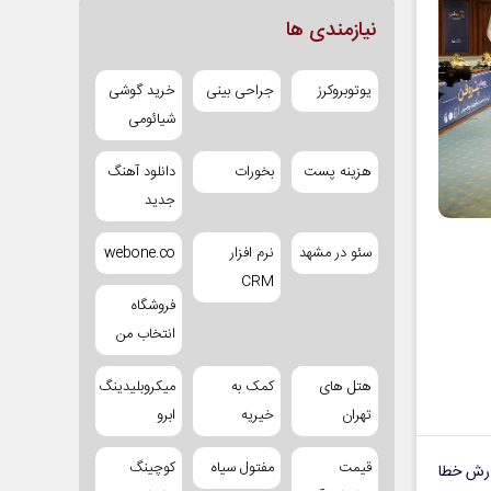
نیازمندی ها
یوتوبروکرز
جراحی بینی
خرید گوشی
شیائومی
هزینه پست
بخورات
دانلود آهنگ
جدید
سئو در مشهد
نرم افزار
webone.co
CRM
فروشگاه
انتخاب من
هتل های
کمک به
میکروبلیدینگ
تهران
خیریه
ابرو
قیمت
مفتول سیاه
کوچینگ
رش خطا