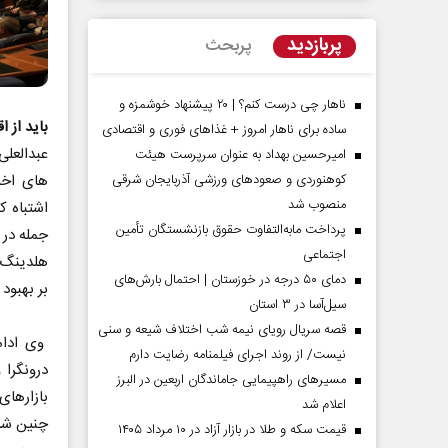
پربازدید
پربحث
ناهار چی درست کنم؟ | ۲۰ پیشنهاد خوشمزه و
باید از 
ساده برای ناهار امروز + غذاهای فوری و اقتصادی
عبدالعلی
امیرحسین بهداد به عنوان سرپرست هیئت
های اخی
کوهنوردی و صعودهای ورزشی آذربایجان شرقی
منصوب شد
اشتباه ک
پرداخت مابه‌التفاوت حقوق بازنشستگان تأمین
جمله در
اجتماعی
 مردادماه
صفحات نخست‌روزنامه‌ها‌ی‌چهارشنبه‌۷‌مردادماه
صفحات 
هلدینگ خ
دمای ۵۰ درجه در خوزستان | احتمال بارش‌های
بر بهبود 
سیل‌آسا در ۳ استان
قصه سریال رویای نیمه شب اختلاف شیعه و سنی
وی ادام
نیست/ از روند اجرای فیلمنامه رضایت دارم
درونگرا 
مسیر‌های راهپیمایی جاماندگان اربعین در البرز
بازارهای
اعلام شد
چنین شر
قیمت سکه و طلا در بازار آزاد در ۱۰ مرداد ۱۴۰۵