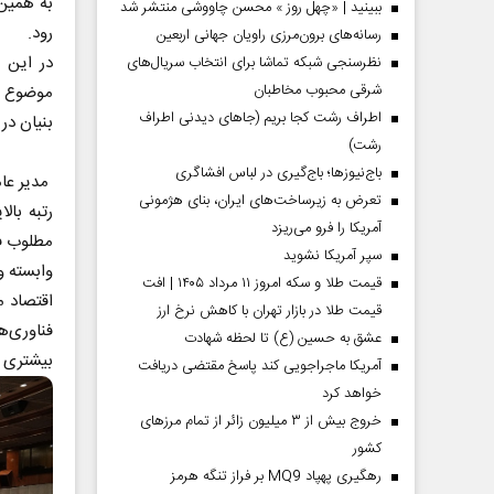
به همین
ببینید | «چهل روز » محسن چاووشی منتشر شد
رود.
رسانه‌های برون‌مرزی راویان جهانی اربعین
در این 
نظرسنجی شبکه تماشا برای انتخاب سریال‌های
شرقی محبوب مخاطبان
موضوع ا
اطراف رشت کجا بریم (جاهای دیدنی اطراف
بنیان در
رشت)
باج‌نیوزها؛ باج‌گیری در لباس افشاگری
مدیر عام
تعرض به زیرساخت‌های ایران، بنای هژمونی
رتبه بال
آمریکا را فرو می‌ریزد
مطلوب فا
سپر آمریکا نشوید
وابسته و
قیمت طلا و سکه امروز ۱۱ مرداد ۱۴۰۵ | افت
اقتصاد م
قیمت طلا در بازار تهران با کاهش نرخ ارز
فناوری‌ه
عشق به حسین (ع) تا لحظه شهادت
بیشتری ک
آمریکا ماجراجویی کند پاسخ مقتضی دریافت
خواهد کرد
خروج بیش از ۳ میلیون زائر از تمام مرز‌های
کشور
رهگیری پهپاد MQ9 بر فراز تنگه هرمز