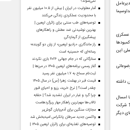
نمی‌شوند؟
یرعامل
آمار معلولیت در ایران | بیش از ۱۰.۵ میلیون نفر
اوسیما
با محدودیت عملکردی زندگی می‌کنند
توصیه‌های طب سنتی برای زائران اربعین |
بهترین نوشیدنی ضد عطش و راهکارهای
 عسکری
پیشگیری از گرمازدگی
کمبودها
راز ماندگاری «رادیو اربعین» از زبان دو گوینده؛
صلی این
رسانه‌ای که حسینیه است
ستارگانی که در جام جهانی ۲۰۲۶ بازی نکردند
وضوعاتی
آغاز رسمی برنامه‌های اربعین ۱۴۰۵ در مرز‌ها |
ثبت‌نام سماح به ۱.۷ میلیون نفر رسید
قیمت قبر در بهشت زهرا (س) در سال ۱۴۰۵
افزایش داشته
چقدر است؟ | نرخ خرید، رزرو و احیای قبور
چرا گرد و غبار در ایران تشدید شد؟ | حقابه
ا امسال
تالاب‌ها مهم‌ترین راهکار مهار ریزگردهاست
این رویداد به کل صنعت پتروشیمی کشور تسری پیدا کرده است.در نتیجه علاوه بر19 شرکت
مجازات سنگین برای آدم‌ربایان گوش‌بر
ادهای دیگر
واکسن جدید سرطان پانکراس امیدبخش شد
توصیه‌های تغذیه‌ای برای زائران اربعین ۱۴۰۵ |