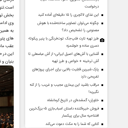
درخواست
است.تنها
بخش توس
این غذای لاکچری را ۱۵ دقیقه‌ای آماده کنید
وی ادام
چگونه می‌توان تصاویر ساخته‌شده با هوش
به همین
مصنوعی را تشخیص داد؟
های پترو
طرز تهیه تارت فلپ‌جک توت‌فرنگی با پنیر ریکوتا؛
عقب ماند
دسری ساده و خوشمزه
این در 
آشنایی با آش‌های اصیل ایرانی؛ از آش عباسعلی تا
کایت یک تاریخ و دو زندگی
چرایی عقب‌نشینی ترامپ؟
بنیان و 
آش ترخینه + خواص و طرز تهیه
رگس خانعلی‌زاده - روزنامه‌نگار
پارک شیرین قابلیت‌ بالایی برای اجرای پروژهای
تفریحی دارد
دکتر یدالله جوانی - تحلیلگر مسائل سیاسی
مراقب باشید این بیماری عجیب و غریب را از کنه
نگیرید!
خاوران؛ گمشده‌ای در تاریخ کرمانشاه
فروش خیره‌کننده داستان اسباب‌بازی ۵؛ بزرگ‌ترین
افتتاحیه سال برای پیکسار
کتابی که شما را به مکث دعوت می‌کند