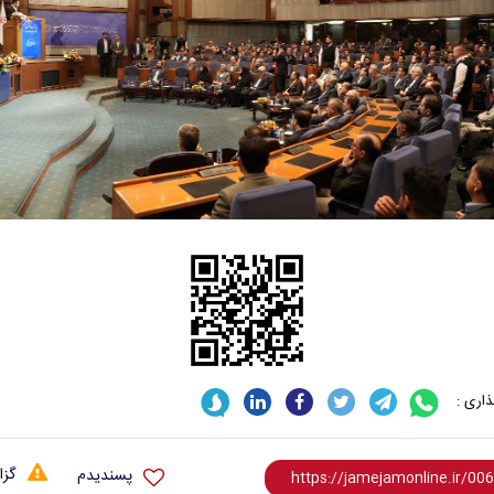
اری :
گزا
پسندیدم