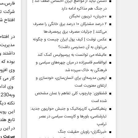
دشمن نباید از مواضع ایران احساس ضعف کند |
فارس،مح
در جنگ هم مذاکره ادامه دارد
شرکت تا
«جریان» تریبون نخبگان
افتتاح ش
۲ درصد مشترکان ۱۰ درصد برق خانگی را مصرف
می‌کنند | جزئیات مصرف برق پرمصرف‌ها
در افتت
عکس نوشت | کیف پول ایران چیست و چگونه
مدیریت ه
می‌توان به آن دسترسی داشت؟
داشتند و
عالیشاه می توانست به پرسپولیس کمک کند
بوده که م
ابوالقاسم قاسم‌زاده در میان چهره‌های سیاسی و
وی افزود
فرهنگی به خاک سپرده شد
اربعین مدرسه‌ای برای انسان‌سازی، خودسازی و
کار می ک
ارتقای معنویت است
قشقاوی: چارچوب کلی تفاهم با عمان مشخص
وبه230 نیاز رسیده است.
شده است
نکته دیگ
پنطیکاستی، کاریزماتیک و جنبش حواریون جدید:
تبارشناسی، باور‌ها و کاربست سیاسی در عصر
ترامپ
در این ر
خبرنگاران؛ راویان حقیقت جنگ
سرعت رش