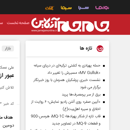
صفحه نخست
سی
تازه ها
بازار
حمله پهپادی به کشتی ترکیه‌ای در دریای سیاه؛
علی عسکری
«MV Gulluk» مسیرش را تغییر داد
عبور ا
نشست خبری پزشکیان همزمان با روز خبرنگار
برگزار می شود
تلاش کنیم
برق از سر پرمصرف‌ها پرید
«آیین صفر» روی آنتن رادیو نمایش؛ ۶ روایت از
کد خبر: ۱۴۳۴۰۳۳
اخلاق و سیره اهل‌بیت(ع)
قاب تازه از شکار پهپادها؛ MQ-1C، هرمس-900
هدف ما 
و قطعات MQ-9 در تصاویر جدید
دومین 