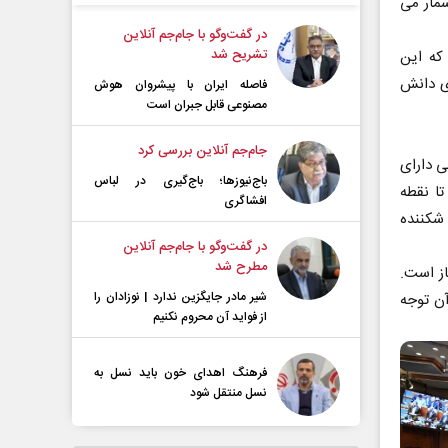
مار می
در گفت‌و‌گو با جام‌جم آنلاین
تشریح شد
که این
ی دانش
فاصله ایران با پیشرو‌ان هوش
مصنوعی قابل جبران است
جام‌جم آنلاین بررسی کرد
ی دارای
باج‌نیوزها؛ باج‌گیری در لباس
تا نقطه
افشاگری
 شکننده
در گفت‌و‌گو با جام‌جم آنلاین
مطرح شد
از است.
شیر مادر جایگزین ندارد | نوزادان را
آن توجه
از فواید آن محروم نکنیم
فرهنگ اهدای خون باید نسل به
نسل منتقل شود