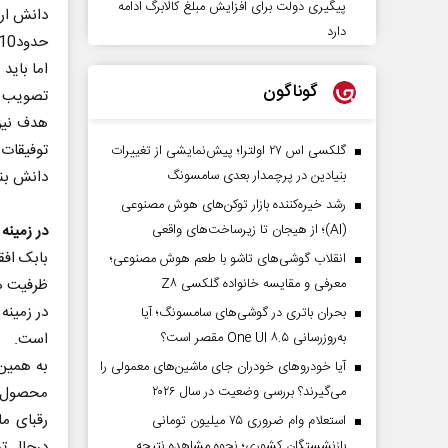
پیگیری دولت برای افزایش مبلغ کالابرگ ادامه
دانش ارز
دارد
اما باید
گوناگون
تصویب شد از اواسط دهه90 ت
هدف نیز 
توفیقات 
گلکسی اس ۲۷ اولترا؛ پیش‌نمایشی از تغییرات
دانش بن
بنیادین در پرچمدار بعدی سامسونگ
رشد خیره‌کننده بازار توکن‌های هوش مصنوعی
در زمینه
(AI)؛ از هیجان تا زیرساخت‌های واقعی
بابک افق
انقلاب گوشی‌های تاشو‌ با طعم هوش مصنوعی؛
ظرفیت ه
معرفی و مقایسه خانواده گلکسی Z۸
در زمینه
بحران باتری در گوشی‌های سامسونگ؛ آیا
است.
به‌روزرسانی One UI ۸.۵ مقصر است؟
به همین 
آیا خودروهای خودران جای ماشین‌های معمولی را
محصول 
می‌گیرند؟ بررسی وضعیت در سال ۲۰۲۶
رقبای م
استعلام وام ضروری ۷۵ میلیون تومانی
درحال ت
بازنشستگان کشوری؛ نحوه مشاهده نتیجه