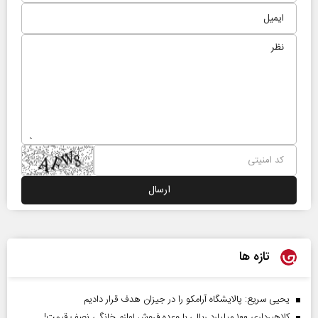
تازه ها
یحیی سریع: پالایشگاه آرامکو را در جیزان هدف قرار دادیم
کلاهبرداری ۱۰۰ میلیارد ریالی با وعده فروش لوازم خانگی نصف قیمت!