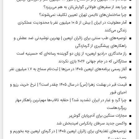
چرا بعد از سفرهای طولانی گوارش‌تان به هم می‌ریزد؟
چرا ساختمان‌های ناایمن تهران تعیین تکلیف نمی‌شوند؟
آمار معلولیت در ایران | بیش از ۱۰.۵ میلیون نفر با محدودیت عملکردی
زندگی می‌کنند
توصیه‌های طب سنتی برای زائران اربعین | بهترین نوشیدنی ضد عطش و
راهکارهای پیشگیری از گرمازدگی
راز ماندگاری «رادیو اربعین» از زبان دو گوینده؛ رسانه‌ای که حسینیه است
ستارگانی که در جام جهانی ۲۰۲۶ بازی نکردند
آغاز رسمی برنامه‌های اربعین ۱۴۰۵ در مرز‌ها | ثبت‌نام سماح به ۱.۷ میلیون نفر
رسید
قیمت قبر در بهشت زهرا (س) در سال ۱۴۰۵ چقدر است؟ | نرخ خرید، رزرو و
احیای قبور
چرا گرد و غبار در ایران تشدید شد؟ | حقابه تالاب‌ها مهم‌ترین راهکار مهار
ریزگردهاست
مجازات سنگین برای آدم‌ربایان گوش‌بر
واکسن جدید سرطان پانکراس امیدبخش شد
توصیه‌های تغذیه‌ای برای زائران اربعین ۱۴۰۵ | در گرمای اربعین چه بخوریم و
چه نخوریم؟