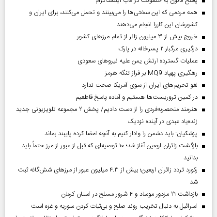
پاسخ قانون به خشونت در قاب اینستاگرام
همه مردمی که این سختی‌ها را می‌بینند و تحمل می‌کنند، برای ایران و
کشورشان این کاررا انجام می‌دهند
خروج بیش از ۳ میلیون زائر از تمام مرز‌های کشور
درگیری مرگبار ۲ پسرخاله در پارک
عملیات گسترده ارتش یمن علیه نیروهای سعودی
رهگیری پهپاد MQ9 بر فراز تنگه هرمز
لغو تحریم‌های ایران از سوی آمریکا صحت ندارد
در کمین تروریست‌ها هستیم و آماده پاسخ قاطعیم
هنرمند منحصر‌به‌فردی را از دست دادیم/ پخش ۲ مجموعه تلویزیونی جدید
زنده‌یاد عبدی در آینده نزدیک
پزشکیان: باید دشمن را وادار کنیم به آنچه امضا کرده پایبند بماند
بازگشت زائران اربعین آغاز شد؛ ۱۰ توصیه‌ای که قبل از عبور از مرز حتماً باید
بدانید
رکورد تردد زائران اربعین؛ بیش از ۴.۳ میلیون عبور از مرزهای شش‌گانه ثبت
شد
بازداشت ۲۱ مزدور موساد و ۴ شرور مسلح در استان کرمان
اسرائیل به دنبال تخریب روند صلح و بی‌ثبات کردن سوریه و غزه است