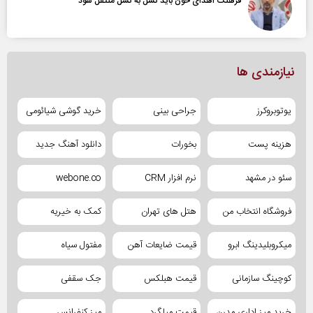
فرهنگ اهدای خون باید نسل به نسل منتقل شود
نیازمندی ها
یوتوبروکرز
جراحی بینی
خرید گوشی شیائومی
هزینه پست
بخورات
دانلود آهنگ جدید
سئو در مشهد
نرم افزار CRM
webone.co
فروشگاه انتخاب من
هتل های تهران
کمک به خیریه
میکروبلیدینگ ابرو
قیمت ضایعات آهن
مفتول سیاه
کوچینگ سازمانی
قیمت هبلکس
جک سقفی
خرید میز اداری مدرن
قیمت میلگرد
میز کنفرانس