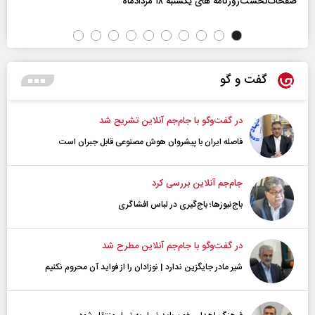
صفحات‌نخست‌روزنامه ها‌ی یکشنبه ۱۸ مردادماه
گفت و گو
در گفت‌و‌گو با جام‌جم آنلاین تشریح شد
فاصله ایران با پیشرو‌ان هوش مصنوعی قابل جبران است
جام‌جم آنلاین بررسی کرد
باج‌نیوزها؛ باج‌گیری در لباس افشاگری
در گفت‌و‌گو با جام‌جم آنلاین مطرح شد
شیر مادر جایگزین ندارد | نوزادان را از فواید آن محروم نکنیم