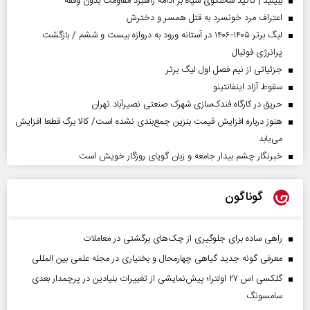
ببینید | تاکید سخنگوی سپاه بر ادامه راهبرد مقاومت بدون وقفه
اعتراف مرد خونسرد به قتل همسر و دخترش
لیگ برتر ۱۴۰۵-۱۴۰۶ در آستانه ورود به دروازه بیست و ششم / بازگشت
پرانرژی فوتبال
جزئیاتی از نیم فصل اول لیگ برتر
سقوط آزاد اینفانتینو
حریق در کارگاه فندک‌سازی شهرک صنعتی نصیرآباد تهران
هنوز درباره افزایش قیمت بنزین جمع‌بندی نشده است/ کالا برگ قطعا افزایش
می‌یابد
خبرنگار چشم بیدار جامعه و زبان گویای روزگار خویش است
گوناگون
راهی ساده برای جلوگیری از چک‌های برگشتی در معاملات
معرفی گونه جدید گیاهی چهارمحال و بختیاری در مجله علمی بین المللی
گلکسی اس ۲۷ اولترا؛ پیش‌نمایشی از تغییرات بنیادین در پرچمدار بعدی
سامسونگ