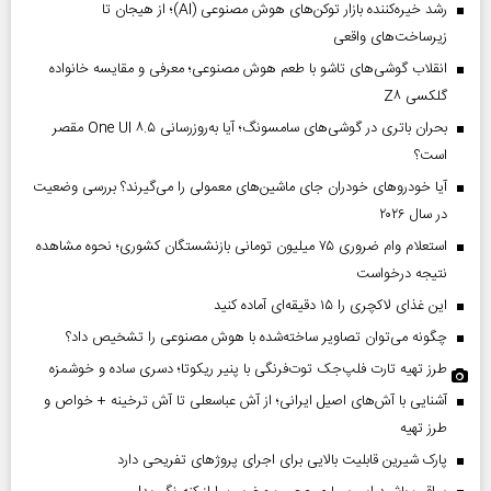
رشد خیره‌کننده بازار توکن‌های هوش مصنوعی (AI)؛ از هیجان تا
زیرساخت‌های واقعی
انقلاب گوشی‌های تاشو‌ با طعم هوش مصنوعی؛ معرفی و مقایسه خانواده
گلکسی Z۸
بحران باتری در گوشی‌های سامسونگ؛ آیا به‌روزرسانی One UI ۸.۵ مقصر
است؟
آیا خودروهای خودران جای ماشین‌های معمولی را می‌گیرند؟ بررسی وضعیت
در سال ۲۰۲۶
استعلام وام ضروری ۷۵ میلیون تومانی بازنشستگان کشوری؛ نحوه مشاهده
نتیجه درخواست
این غذای لاکچری را ۱۵ دقیقه‌ای آماده کنید
چگونه می‌توان تصاویر ساخته‌شده با هوش مصنوعی را تشخیص داد؟
طرز تهیه تارت فلپ‌جک توت‌فرنگی با پنیر ریکوتا؛ دسری ساده و خوشمزه
آشنایی با آش‌های اصیل ایرانی؛ از آش عباسعلی تا آش ترخینه + خواص و
طرز تهیه
پارک شیرین قابلیت‌ بالایی برای اجرای پروژهای تفریحی دارد