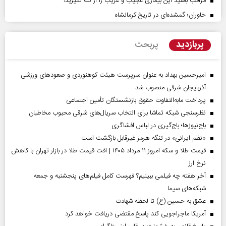
مراقب باشید این بیماری عجیب و غریب را از کنه نگیرید!
خاوران؛ گمشده‌ای در تاریخ کرمانشاه
پربازدید
پربحث
امیرحسین بهداد به عنوان سرپرست هیئت کوهنوردی و صعودهای ورزشی
آذربایجان شرقی منصوب شد
پرداخت مابه‌التفاوت حقوق بازنشستگان تأمین اجتماعی
نظرسنجی شبکه تماشا برای انتخاب سریال‌های شرقی محبوب مخاطبان
باج‌نیوزها؛ باج‌گیری در لباس افشاگری
«نظم ایرانی» در تنگه هرمز غیرقابل بازگشت است
قیمت طلا و سکه امروز ۱۱ مرداد ۱۴۰۵ | افت قیمت طلا در بازار تهران با کاهش
نرخ ارز
آخر هفته چه فیلمی ببینیم؟ فهرست کامل فیلم‌های پنجشنبه و جمعه
شبکه‌های سیما
عشق به حسین (ع) تا لحظه شهادت
آمریکا ماجراجویی کند پاسخ مقتضی دریافت خواهد کرد