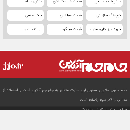
میکروبلیدینگ ابرو
قیمت ضایعات آهن
مفتول سیاه
کوچینگ سازمانی
قیمت هبلکس
جک سقفی
خرید میز اداری مدرن
قیمت میلگرد
میز کنفرانس
تمام حقوق مادی و معنوی این سایت متعلق به جام جم آنلاین است و استفاده از
مطالب با ذکر منبع بلامانع است.
طراحی و تولید
"ایران سامانه"