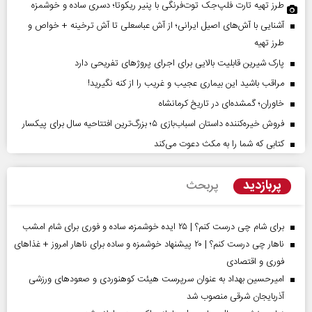
طرز تهیه تارت فلپ‌جک توت‌فرنگی با پنیر ریکوتا؛ دسری ساده و خوشمزه
آشنایی با آش‌های اصیل ایرانی؛ از آش عباسعلی تا آش ترخینه + خواص و
طرز تهیه
پارک شیرین قابلیت‌ بالایی برای اجرای پروژهای تفریحی دارد
مراقب باشید این بیماری عجیب و غریب را از کنه نگیرید!
خاوران؛ گمشده‌ای در تاریخ کرمانشاه
فروش خیره‌کننده داستان اسباب‌بازی ۵؛ بزرگ‌ترین افتتاحیه سال برای پیکسار
کتابی که شما را به مکث دعوت می‌کند
پربازدید
پربحث
برای شام چی درست کنم؟ | ۲۵ ایده خوشمزه، ساده و فوری برای شام امشب
ناهار چی درست کنم؟ | ۲۰ پیشنهاد خوشمزه و ساده برای ناهار امروز + غذاهای
فوری و اقتصادی
امیرحسین بهداد به عنوان سرپرست هیئت کوهنوردی و صعودهای ورزشی
آذربایجان شرقی منصوب شد