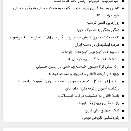
امیر سرتیپ اکرمی‌نیا: ارتش کاملا آماده است
کارکنان وظیفه فراری برای تعیین تکلیف وضعیت خدمتی به یگان خدمتی
خود مراجعه کنند
زورآزمایی اتمی ترامپ
کفگیر رهگیر به ته دیگ خورد
تا دیر نشده جلوی هوش مصنوعی را بگیرید / AI به انسان مسلط می‌شود؟
هرمز؛ ابتکارعمل در دست ایران
مشروطه در کوچه‌پس‌کوچه‌های پایتخت
بازداشت قاتل کارگر باربری در باغ‌ویلا
ارائه بیش از ۲ میلیون خدمت بهداشتی در اربعین حسینی
چوبه دار، فرجام قاتلان دختربچه و مرد صاحبخانه
ببینید | فرمانده کل انتظامی جمهوری اسلامی ایران­: مأموریت پلیس تا
بازگشت آخرین زائر به منزل ادامه دارد
پاسخ قانون به خشونت در قاب اینستاگرام
راز ماندگاری پرواز یک قهرمان
نقشه جهادی برای ایران
رکوردشکنی تاریخی بورس