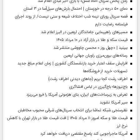
زمان پخش سریال «ماه عسل» با بازی اکبر عبدی اعلام شد
دمای ۵۰ درجه در خوزستان | احتمال بارش‌های سیل‌آسا در ۳ استان
قصه سریال رویای نیمه شب اختلاف شیعه و سنی نیست/ از روند اجرای
فیلمنامه رضایت دارم
مسیر‌های راهپیمایی جاماندگان اربعین در البرز اعلام شد
قیمت سکه و طلا در بازار آزاد در ۱۰ مرداد ۱۴۰۵
ببینید | «چهل روز » محسن چاووشی منتشر شد
رسانه‌های برون‌مرزی راویان جهانی اربعین
افزایش سقف اعتبار خرید بازنشستگان کشوری | زمان اعلام مبلغ جدید
تسهیلات خرید از فروشگاه‌ها
اطراف رشت کجا بریم (جاهای دیدنی اطراف رشت)
باج‌نیوزها؛ باج‌گیری در لباس افشاگری
تعرض به زیرساخت‌های ایران، بنای هژمونی آمریکا را فرو می‌ریزد
سپر آمریکا نشوید
نظرسنجی شبکه تماشا برای انتخاب سریال‌های شرقی محبوب مخاطبان
قیمت طلا و سکه امروز ۱۱ مرداد ۱۴۰۵ | افت قیمت طلا در بازار تهران با کاهش
نرخ ارز
آمریکا ماجراجویی کند پاسخ مقتضی دریافت خواهد کرد