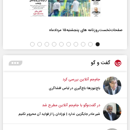
صفحات‌نخست‌روزنامه ها‌ی پنجشنبه‌۱۵ مردادماه
گفت و گو
جام‌جم آنلاین بررسی کرد
باج‌نیوزها؛ باج‌گیری در لباس افشاگری
در گفت‌و‌گو با جام‌جم آنلاین مطرح شد
شیر مادر جایگزین ندارد | نوزادان را از فواید آن محروم نکنیم