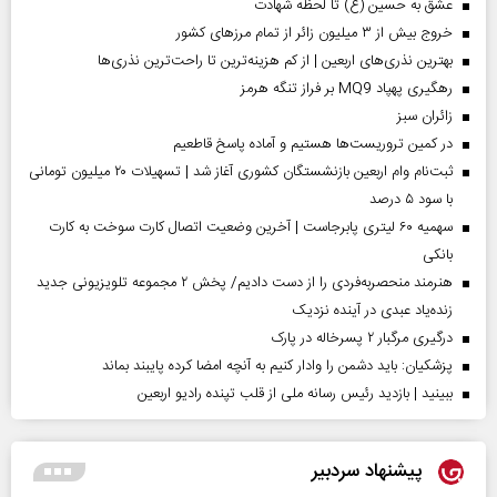
عشق به حسین (ع) تا لحظه شهادت
خروج بیش از ۳ میلیون زائر از تمام مرز‌های کشور
بهترین نذری‌های اربعین | از کم هزینه‌ترین تا راحت‌ترین نذری‌ها
رهگیری پهپاد MQ9 بر فراز تنگه هرمز
‌زائران سبز
در کمین تروریست‌ها هستیم و آماده پاسخ قاطعیم
ثبت‌نام وام اربعین بازنشستگان کشوری آغاز شد | تسهیلات ۲۰ میلیون تومانی
با سود ۵ درصد
سهمیه ۶۰ لیتری پابرجاست | آخرین وضعیت اتصال کارت سوخت به کارت
بانکی
هنرمند منحصر‌به‌فردی را از دست دادیم/ پخش ۲ مجموعه تلویزیونی جدید
زنده‌یاد عبدی در آینده نزدیک
درگیری مرگبار ۲ پسرخاله در پارک
پزشکیان: باید دشمن را وادار کنیم به آنچه امضا کرده پایبند بماند
ببینید | بازدید رئیس رسانه ملی از قلب تپنده رادیو اربعین
پیشنهاد سردبیر