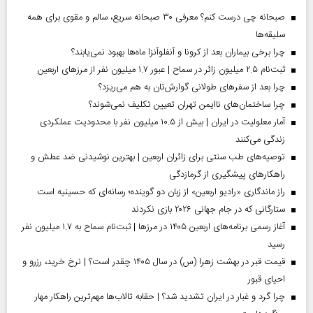
صبحانه چی درست کنم؟ معرفی ۳۰ صبحانه سریع، سالم و مقوی برای همه
سلیقه‌ها
چرا برخی بیماران بعد از کرونا و آنفلوآنزا ماه‌ها بهبود نمی‌یابند؟
ثبت‌نام ۲.۵ میلیون زائر در سماح | عبور ۱.۷ میلیون نفر از مرز‌های اربعین
چرا بعد از سفرهای طولانی گوارش‌تان به هم می‌ریزد؟
چرا ساختمان‌های ناایمن تهران تعیین تکلیف نمی‌شوند؟
آمار معلولیت در ایران | بیش از ۱۰.۵ میلیون نفر با محدودیت عملکردی
زندگی می‌کنند
توصیه‌های طب سنتی برای زائران اربعین | بهترین نوشیدنی ضد عطش و
راهکارهای پیشگیری از گرمازدگی
راز ماندگاری «رادیو اربعین» از زبان دو گوینده؛ رسانه‌ای که حسینیه است
ستارگانی که در جام جهانی ۲۰۲۶ بازی نکردند
آغاز رسمی برنامه‌های اربعین ۱۴۰۵ در مرز‌ها | ثبت‌نام سماح به ۱.۷ میلیون نفر
رسید
قیمت قبر در بهشت زهرا (س) در سال ۱۴۰۵ چقدر است؟ | نرخ خرید، رزرو و
احیای قبور
چرا گرد و غبار در ایران تشدید شد؟ | حقابه تالاب‌ها مهم‌ترین راهکار مهار