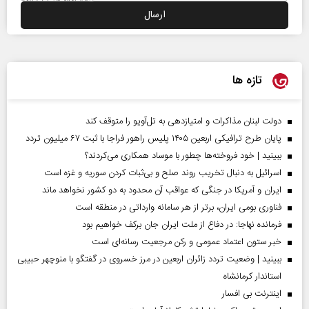
تازه ها
دولت لبنان مذاکرات و امتیازدهی به تل‌آویو را متوقف کند
پایان طرح ترافیکی اربعین ۱۴۰۵ پلیس راهور فراجا با ثبت ۶۷ میلیون تردد
ببینید | خود فروخته‌ها چطور با موساد همکاری می‌کردند؟
اسرائیل به دنبال تخریب روند صلح و بی‌ثبات کردن سوریه و غزه است
ایران و آمریکا در جنگی که عواقب آن محدود به دو کشور نخواهد ماند
فناوری بومی ایران، برتر از هر سامانه وارداتی در منطقه است
فرمانده نهاجا: در دفاع از ملت ایران جان برکف خواهیم بود
خبر ستون اعتماد عمومی و رکن مرجعیت رسانه‌ای است
ببینید | وضعیت تردد زائران اربعین در مرز خسروی در گفتگو با منوچهر حبیبی
استاندار کرمانشاه
اینترنت بی افسار