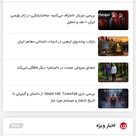
بررسی سریال «اعتراف می‌کنم»؛ ساختارشکنی در ژانر پلیسی
ایران + نقد و تحلیل
بازتاب پیاده‌روی اربعین در ادبیات داستانی معاصر ایران
امضای سروش صحت در «استخر» دیگر غافلگیر نمی‌کند
بررسی بازی Silent Hill: Townfall؛ از داستان و گیم‌پلی تا
تاریخ انتشار و سیستم مورد نیاز
اخبار ویژه