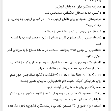
ریزگردهاست
مجازات سنگین برای آدم‌ربایان گوش‌بر
واکسن جدید سرطان پانکراس امیدبخش شد
توصیه‌های تغذیه‌ای برای زائران اربعین ۱۴۰۵ | در گرمای اربعین چه بخوریم و
چه نخوریم؟
گره قتل در دی‌جی پارتی با ۵۰ قسم باز می‌شود
ثبت‌نام بیش از یک میلیون نفر در سماح | زائران «همیار اربعین» را نصب
کنند
متقاضیان ارز اربعین ۱۴۰۵ بخوانند | ثبت‌نام در سامانه سماح را به روز‌های آخر
موکول نکنید
کاهش ۲۵ درصدی بستری مجدد با اجرای طرح «پرستار پیگیر» | شناسایی
بیش از ۳۰۰۰ مورد جدید سرطان در خانواده بیماران
Castlevania: Belmont’s Curse؛ بازگشت باشکوه شکارچیان خون‌آشام
روی هر لینکی کلیک نکنید، دام کلاهبرداران سایبری همین‌جاست
سرمایه‌گذاری برای رفاه؛ هزینه یا آینده‌سازی؟
بازگشت مسعود شصت‌چی با دردسر‌های تازه؛ از شایعه حضور در میز مذاکره
تا پایان فیلمبرداری «مرد سه‌هزارچهره»
استعلام وام ضروری ۷۵ میلیون تومانی بازنشستگان کشوری؛ نحوه مشاهده