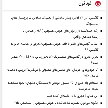
گوناگون
گلکسی اس ۲۷ اولترا؛ پیش‌نمایشی از تغییرات بنیادین در پرچمدار بعدی
سامسونگ
رشد خیره‌کننده بازار توکن‌های هوش مصنوعی (AI)؛ از هیجان تا
زیرساخت‌های واقعی
انقلاب گوشی‌های تاشو‌ با طعم هوش مصنوعی؛ معرفی و مقایسه خانواده
گلکسی Z۸
بحران باتری در گوشی‌های سامسونگ؛ آیا به‌روزرسانی One UI ۸.۵ مقصر
است؟
آیا خودروهای خودران جای ماشین‌های معمولی را می‌گیرند؟ بررسی وضعیت
در سال ۲۰۲۶
استعلام وام ضروری ۷۵ میلیون تومانی بازنشستگان کشوری؛ نحوه مشاهده
نتیجه درخواست
این غذای لاکچری را ۱۵ دقیقه‌ای آماده کنید
چگونه می‌توان تصاویر ساخته‌شده با هوش مصنوعی را تشخیص داد؟