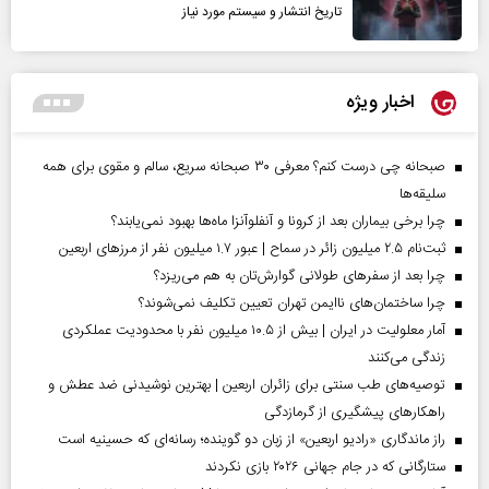
تاریخ انتشار و سیستم مورد نیاز
اخبار ویژه
صبحانه چی درست کنم؟ معرفی ۳۰ صبحانه سریع، سالم و مقوی برای همه
سلیقه‌ها
چرا برخی بیماران بعد از کرونا و آنفلوآنزا ماه‌ها بهبود نمی‌یابند؟
ثبت‌نام ۲.۵ میلیون زائر در سماح | عبور ۱.۷ میلیون نفر از مرز‌های اربعین
چرا بعد از سفرهای طولانی گوارش‌تان به هم می‌ریزد؟
چرا ساختمان‌های ناایمن تهران تعیین تکلیف نمی‌شوند؟
آمار معلولیت در ایران | بیش از ۱۰.۵ میلیون نفر با محدودیت عملکردی
زندگی می‌کنند
توصیه‌های طب سنتی برای زائران اربعین | بهترین نوشیدنی ضد عطش و
راهکارهای پیشگیری از گرمازدگی
راز ماندگاری «رادیو اربعین» از زبان دو گوینده؛ رسانه‌ای که حسینیه است
ستارگانی که در جام جهانی ۲۰۲۶ بازی نکردند