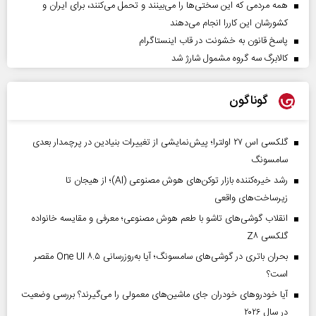
همه مردمی که این سختی‌ها را می‌بینند و تحمل می‌کنند، برای ایران و
کشورشان این کاررا انجام می‌دهند
پاسخ قانون به خشونت در قاب اینستاگرام
کالابرگ سه گروه مشمول شارژ شد
گوناگون
گلکسی اس ۲۷ اولترا؛ پیش‌نمایشی از تغییرات بنیادین در پرچمدار بعدی
سامسونگ
رشد خیره‌کننده بازار توکن‌های هوش مصنوعی (AI)؛ از هیجان تا
زیرساخت‌های واقعی
انقلاب گوشی‌های تاشو‌ با طعم هوش مصنوعی؛ معرفی و مقایسه خانواده
گلکسی Z۸
بحران باتری در گوشی‌های سامسونگ؛ آیا به‌روزرسانی One UI ۸.۵ مقصر
است؟
آیا خودروهای خودران جای ماشین‌های معمولی را می‌گیرند؟ بررسی وضعیت
در سال ۲۰۲۶