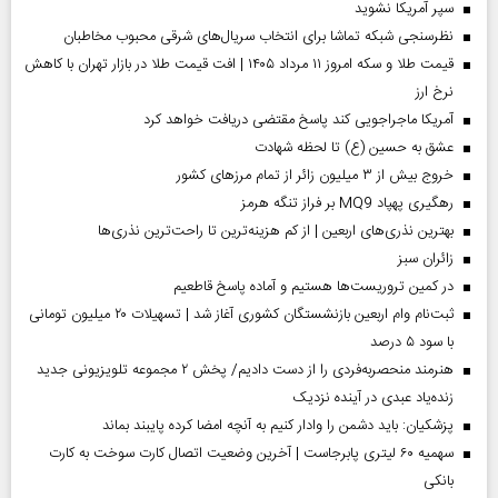
سپر آمریکا نشوید
نظرسنجی شبکه تماشا برای انتخاب سریال‌های شرقی محبوب مخاطبان
قیمت طلا و سکه امروز ۱۱ مرداد ۱۴۰۵ | افت قیمت طلا در بازار تهران با کاهش
نرخ ارز
آمریکا ماجراجویی کند پاسخ مقتضی دریافت خواهد کرد
عشق به حسین (ع) تا لحظه شهادت
خروج بیش از ۳ میلیون زائر از تمام مرز‌های کشور
رهگیری پهپاد MQ9 بر فراز تنگه هرمز
بهترین نذری‌های اربعین | از کم هزینه‌ترین تا راحت‌ترین نذری‌ها
‌زائران سبز
در کمین تروریست‌ها هستیم و آماده پاسخ قاطعیم
ثبت‌نام وام اربعین بازنشستگان کشوری آغاز شد | تسهیلات ۲۰ میلیون تومانی
با سود ۵ درصد
هنرمند منحصر‌به‌فردی را از دست دادیم/ پخش ۲ مجموعه تلویزیونی جدید
زنده‌یاد عبدی در آینده نزدیک
پزشکیان: باید دشمن را وادار کنیم به آنچه امضا کرده پایبند بماند
سهمیه ۶۰ لیتری پابرجاست | آخرین وضعیت اتصال کارت سوخت به کارت
بانکی