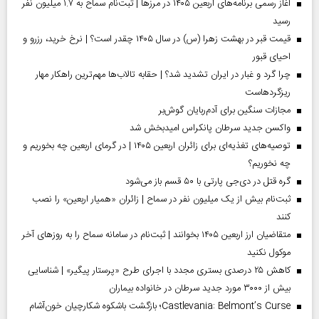
آغاز رسمی برنامه‌های اربعین ۱۴۰۵ در مرز‌ها | ثبت‌نام سماح به ۱.۷ میلیون نفر
رسید
قیمت قبر در بهشت زهرا (س) در سال ۱۴۰۵ چقدر است؟ | نرخ خرید، رزرو و
احیای قبور
چرا گرد و غبار در ایران تشدید شد؟ | حقابه تالاب‌ها مهم‌ترین راهکار مهار
ریزگردهاست
مجازات سنگین برای آدم‌ربایان گوش‌بر
واکسن جدید سرطان پانکراس امیدبخش شد
توصیه‌های تغذیه‌ای برای زائران اربعین ۱۴۰۵ | در گرمای اربعین چه بخوریم و
چه نخوریم؟
گره قتل در دی‌جی پارتی با ۵۰ قسم باز می‌شود
ثبت‌نام بیش از یک میلیون نفر در سماح | زائران «همیار اربعین» را نصب
کنند
متقاضیان ارز اربعین ۱۴۰۵ بخوانند | ثبت‌نام در سامانه سماح را به روز‌های آخر
موکول نکنید
کاهش ۲۵ درصدی بستری مجدد با اجرای طرح «پرستار پیگیر» | شناسایی
بیش از ۳۰۰۰ مورد جدید سرطان در خانواده بیماران
Castlevania: Belmont’s Curse؛ بازگشت باشکوه شکارچیان خون‌آشام