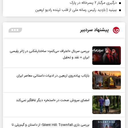
درگیری مرگبار ۲ پسرخاله در پارک
ببینید | بازدید رئیس رسانه ملی از قلب تپنده رادیو اربعین
پیشنهاد سردبیر
بررسی سریال «اعتراف می‌کنم»؛ ساختارشکنی در ژانر پلیسی
ایران + نقد و تحلیل
بازتاب پیاده‌روی اربعین در ادبیات داستانی معاصر ایران
امضای سروش صحت در «استخر» دیگر غافلگیر نمی‌کند
بررسی بازی Silent Hill: Townfall؛ از داستان و گیم‌پلی تا