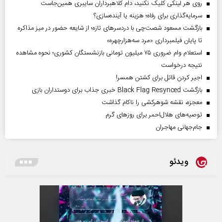
روی هر لینکی کلیک نکنید، دام کلاهبرداران سایبری همین‌جاست
سرمایه‌گذاری برای رفاه؛ هزینه یا آینده‌سازی؟
بازگشت مسعود شصت‌چی با دردسر‌های تازه؛ از شایعه حضور در میز مذاکره
تا پایان فیلمبرداری «مرد سه‌هزارچهره»
استعلام وام ضروری ۷۵ میلیون تومانی بازنشستگان کشوری؛ نحوه مشاهده
نتیجه درخواست
اجیر کردن قاتل برای کشتن همسر!
بازگشت Black Flag Resynced خبری جذاب برای دوستداران بازی
معجزه، نقشه شوهرکشی را ناکام گذاشت
توصیه‌های هلال‌احمر برای روز‌های گرم
جام‌جهانی مهاجران
ویدئو