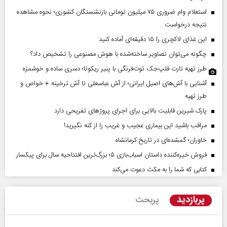
استعلام وام ضروری ۷۵ میلیون تومانی بازنشستگان کشوری؛ نحوه مشاهده
نتیجه درخواست
این غذای لاکچری را ۱۵ دقیقه‌ای آماده کنید
چگونه می‌توان تصاویر ساخته‌شده با هوش مصنوعی را تشخیص داد؟
طرز تهیه تارت فلپ‌جک توت‌فرنگی با پنیر ریکوتا؛ دسری ساده و خوشمزه
آشنایی با آش‌های اصیل ایرانی؛ از آش عباسعلی تا آش ترخینه + خواص و
طرز تهیه
پارک شیرین قابلیت‌ بالایی برای اجرای پروژهای تفریحی دارد
مراقب باشید این بیماری عجیب و غریب را از کنه نگیرید!
خاوران؛ گمشده‌ای در تاریخ کرمانشاه
فروش خیره‌کننده داستان اسباب‌بازی ۵؛ بزرگ‌ترین افتتاحیه سال برای پیکسار
کتابی که شما را به مکث دعوت می‌کند
پربازدید
پربحث