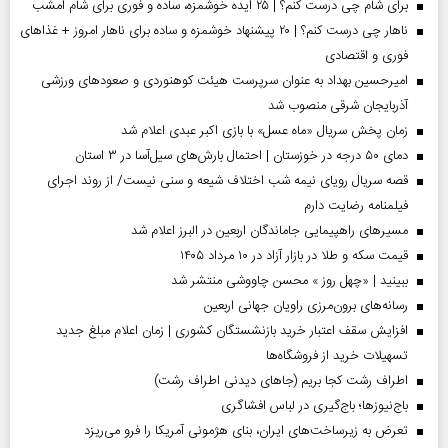
برای شام چی درست کنم؟ | ۲۵ ایده خوشمزه، ساده و فوری برای شام امشب
ناهار چی درست کنم؟ | ۲۰ پیشنهاد خوشمزه و ساده برای ناهار امروز + غذاهای
فوری و اقتصادی
امیرحسین بهداد به عنوان سرپرست هیئت کوهنوردی و صعودهای ورزشی
آذربایجان شرقی منصوب شد
زمان پخش سریال «ماه عسل» با بازی اکبر عبدی اعلام شد
دمای ۵۰ درجه در خوزستان | احتمال بارش‌های سیل‌آسا در ۳ استان
قصه سریال رویای نیمه شب اختلاف شیعه و سنی نیست/ از روند اجرای
فیلمنامه رضایت دارم
مسیر‌های راهپیمایی جاماندگان اربعین در البرز اعلام شد
قیمت سکه و طلا در بازار آزاد در ۱۰ مرداد ۱۴۰۵
ببینید | «چهل روز » محسن چاووشی منتشر شد
رسانه‌های برون‌مرزی راویان جهانی اربعین
افزایش سقف اعتبار خرید بازنشستگان کشوری | زمان اعلام مبلغ جدید
تسهیلات خرید از فروشگاه‌ها
اطراف رشت کجا بریم (جاهای دیدنی اطراف رشت)
باج‌نیوزها؛ باج‌گیری در لباس افشاگری
تعرض به زیرساخت‌های ایران، بنای هژمونی آمریکا را فرو می‌ریزد