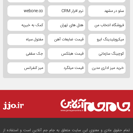
سئو در مشهد
نرم افزار CRM
webone.co
فروشگاه انتخاب من
هتل های تهران
کمک به خیریه
میکروبلیدینگ ابرو
قیمت ضایعات آهن
مفتول سیاه
کوچینگ سازمانی
قیمت هبلکس
جک سقفی
خرید میز اداری مدرن
قیمت میلگرد
میز کنفرانس
تمام حقوق مادی و معنوی این سایت متعلق به جام جم آنلاین است و استفاده از