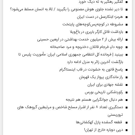
کفگیر رهگیر به ته دیگ خورد
تا دیر نشده جلوی هوش مصنوعی را بگیرید / AI به انسان مسلط می‌شود؟
هرمز؛ ابتکارعمل در دست ایران
مشروطه در کوچه‌پس‌کوچه‌های پایتخت
بازداشت قاتل کارگر باربری در باغ‌ویلا
ارائه بیش از ۲ میلیون خدمت بهداشتی در اربعین حسینی
چوبه دار، فرجام قاتلان دختربچه و مرد صاحبخانه
ببینید | فرمانده کل انتظامی جمهوری اسلامی ایران­: مأموریت پلیس تا
بازگشت آخرین زائر به منزل ادامه دارد
پاسخ قانون به خشونت در قاب اینستاگرام
راز ماندگاری پرواز یک قهرمان
نقشه جهادی برای ایران
رکوردشکنی تاریخی بورس
هم دنبال جوانگرایی هستم هم نتیجه
دستگیری تعداد ۸ نفر از اشرار مسلح شاخص و مرتبطین گروهک های
تروریستی
قطعه گمشده پازل کهکشانی‌ها
دربی دوباره خارج از تهران!