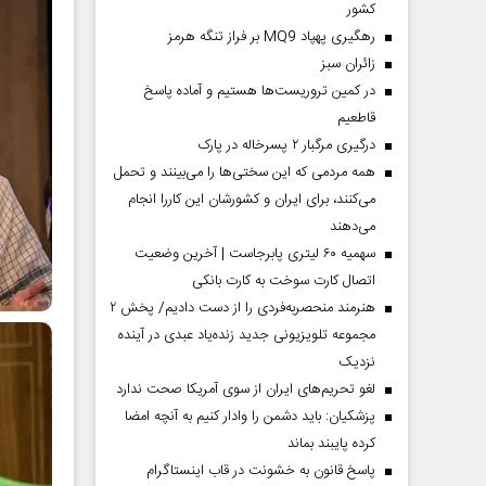
کشور
رهگیری پهپاد MQ9 بر فراز تنگه هرمز
‌زائران سبز
در کمین تروریست‌ها هستیم و آماده پاسخ
قاطعیم
درگیری مرگبار ۲ پسرخاله در پارک
همه مردمی که این سختی‌ها را می‌بینند و تحمل
می‌کنند، برای ایران و کشورشان این کاررا انجام
می‌دهند
سهمیه ۶۰ لیتری پابرجاست | آخرین وضعیت
اتصال کارت سوخت به کارت بانکی
هنرمند منحصر‌به‌فردی را از دست دادیم/ پخش ۲
مجموعه تلویزیونی جدید زنده‌یاد عبدی در آینده
نزدیک
لغو تحریم‌های ایران از سوی آمریکا صحت ندارد
پزشکیان: باید دشمن را وادار کنیم به آنچه امضا
کرده پایبند بماند
پاسخ قانون به خشونت در قاب اینستاگرام