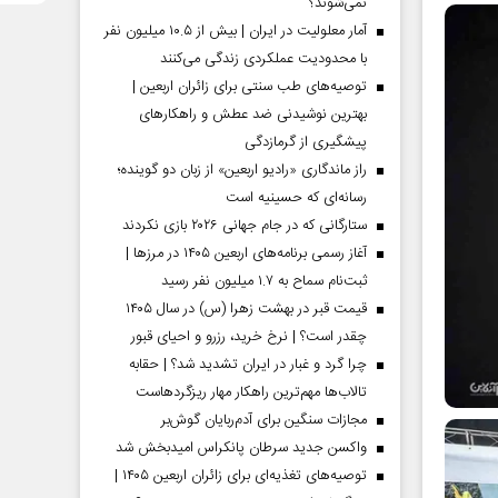
نمی‌شوند؟
آمار معلولیت در ایران | بیش از ۱۰.۵ میلیون نفر
با محدودیت عملکردی زندگی می‌کنند
توصیه‌های طب سنتی برای زائران اربعین |
بهترین نوشیدنی ضد عطش و راهکارهای
پیشگیری از گرمازدگی
راز ماندگاری «رادیو اربعین» از زبان دو گوینده؛
رسانه‌ای که حسینیه است
ستارگانی که در جام جهانی ۲۰۲۶ بازی نکردند
آغاز رسمی برنامه‌های اربعین ۱۴۰۵ در مرز‌ها |
ثبت‌نام سماح به ۱.۷ میلیون نفر رسید
قیمت قبر در بهشت زهرا (س) در سال ۱۴۰۵
چقدر است؟ | نرخ خرید، رزرو و احیای قبور
چرا گرد و غبار در ایران تشدید شد؟ | حقابه
تالاب‌ها مهم‌ترین راهکار مهار ریزگردهاست
مجازات سنگین برای آدم‌ربایان گوش‌بر
واکسن جدید سرطان پانکراس امیدبخش شد
توصیه‌های تغذیه‌ای برای زائران اربعین ۱۴۰۵ |