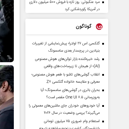
مرد عنکبوتی: روز تازه با فروش ۵۰۰ میلیون دلاری
در آمریکا رکوردشکنی کرد
گوناگون
گلکسی اس ۲۷ اولترا؛ پیش‌نمایشی از تغییرات
بنیادین در پرچمدار بعدی سامسونگ
رشد خیره‌کننده بازار توکن‌های هوش مصنوعی
(AI)؛ از هیجان تا زیرساخت‌های واقعی
انقلاب گوشی‌های تاشو‌ با طعم هوش مصنوعی؛
معرفی و مقایسه خانواده گلکسی Z۸
بحران باتری در گوشی‌های سامسونگ؛ آیا
به‌روزرسانی One UI ۸.۵ مقصر است؟
آیا خودروهای خودران جای ماشین‌های معمولی را
می‌گیرند؟ بررسی وضعیت در سال ۲۰۲۶
استعلام وام ضروری ۷۵ میلیون تومانی
بازنشستگان کشوری؛ نحوه مشاهده نتیجه