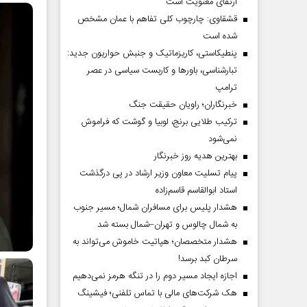
ارتقای معنویت است
قشقاوی: چارچوب کلی تفاهم با عمان مشخص
شده است
پنطیکاستی، کاریزماتیک و جنبش حواریون جدید:
تبارشناسی، باور‌ها و کاربست سیاسی در عصر
ترامپ
خبرنگاران؛ راویان حقیقت جنگ
ترکیب طلایی برنج، لوبیا و گوشت که فراموش
نمی‌شود
بهترین هدیه روز خبرنگار
پیام تسلیت معاون وزیر ارشاد در پی درگذشت
استاد ابوالقاسم قاسم‌زاده
هشدار پلیس برای مسافران شمال؛ مسیر جنوب
به شمال چالوس و تهران–شمال بسته شد
هشدار متخصصان؛ هپاتیت خاموش می‌تواند به
سرطان کبد برسد!
اجازه ایجاد مسیر دوم را در تنگه هرمز نمی‌دهیم
هک شرکت‌های مالی با تماس تلفنی؛ فیشینگ