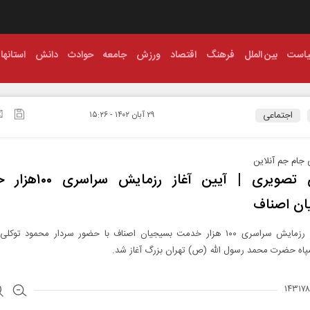
است
بین الملل
فرهنگ
اقتصاد
ورزش
جامعه
حوادث
دانش
استانها
اجتماعی
۲۹ آبان ۱۴۰۲ - ۱۵:۲۶
جام جم آنلاین
گزارش تصویری | آیین آغاز رز
ان اصناف
آیین آغاز رزمایش سراسری ۱۰۰ هزار خدمت بسیجیان اصناف با حضور سردار محمود تو
پاه حضرت محمد رسول الله (ص) تهران بزرگ آغاز شد.