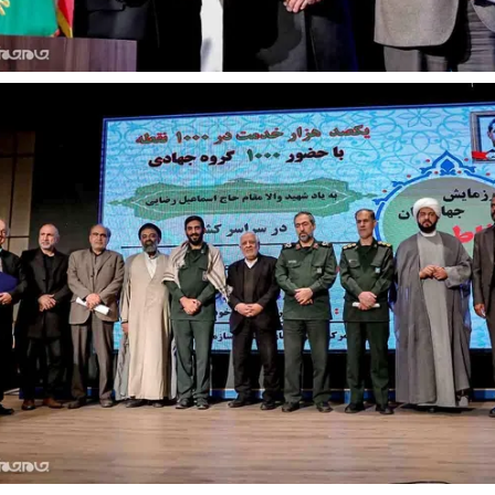
 نخست روزنامه ها‌ی یکشنبه ۴ مردادماه
صفحات نخست روزنامه ها‌ی شنبه ۳ مردادماه