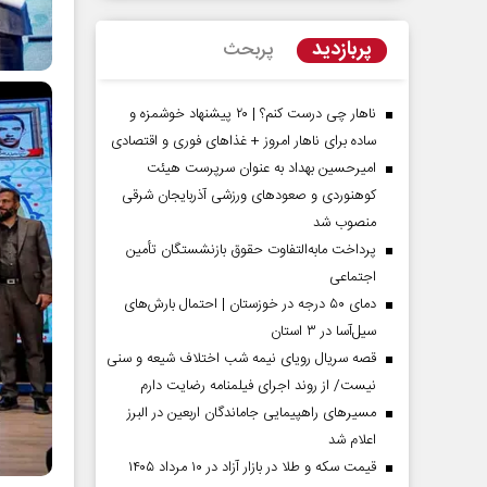
پربازدید
پربحث
ناهار چی درست کنم؟ | ۲۰ پیشنهاد خوشمزه و
ساده برای ناهار امروز + غذاهای فوری و اقتصادی
امیرحسین بهداد به عنوان سرپرست هیئت
کوهنوردی و صعودهای ورزشی آذربایجان شرقی
منصوب شد
پرداخت مابه‌التفاوت حقوق بازنشستگان تأمین
اجتماعی
مردادماه
صفحات نخست روزنامه ها‌ی‌سه‌شنبه ۶ مردادماه
صفحات
دمای ۵۰ درجه در خوزستان | احتمال بارش‌های
سیل‌آسا در ۳ استان
قصه سریال رویای نیمه شب اختلاف شیعه و سنی
نیست/ از روند اجرای فیلمنامه رضایت دارم
مسیر‌های راهپیمایی جاماندگان اربعین در البرز
اعلام شد
قیمت سکه و طلا در بازار آزاد در ۱۰ مرداد ۱۴۰۵