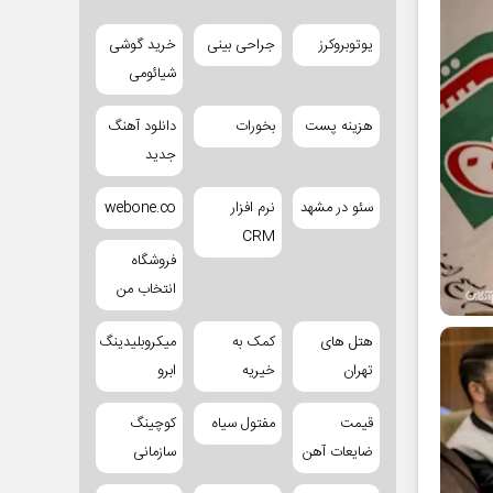
یوتوبروکرز
جراحی بینی
خرید گوشی
شیائومی
هزینه پست
بخورات
دانلود آهنگ
جدید
سئو در مشهد
نرم افزار
webone.co
CRM
فروشگاه
انتخاب من
هتل های
کمک به
میکروبلیدینگ
تهران
خیریه
ابرو
قیمت
مفتول سیاه
کوچینگ
ضایعات آهن
سازمانی