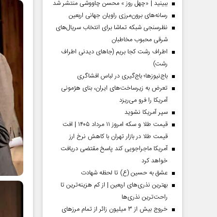
ببینید | «چهل روز » محسن چاووشی منتشر شد
رسانه‌های برون‌مرزی راویان جهانی اربعین
نظرسنجی شبکه تماشا برای انتخاب سریال‌های
شرقی محبوب مخاطبان
اطراف رشت کجا بریم (جاهای دیدنی اطراف
رشت)
باج‌نیوزها؛ باج‌گیری در لباس افشاگری
تعرض به زیرساخت‌های ایران، بنای هژمونی
آمریکا را فرو می‌ریزد
سپر آمریکا نشوید
قیمت طلا و سکه امروز ۱۱ مرداد ۱۴۰۵ | افت
قیمت طلا در بازار تهران با کاهش نرخ ارز
آمریکا ماجراجویی کند پاسخ مقتضی دریافت
خواهد کرد
عشق به حسین (ع) تا لحظه شهادت
بهترین نذری‌های اربعین | از کم هزینه‌ترین تا
راحت‌ترین نذری‌ها
خروج بیش از ۳ میلیون زائر از تمام مرز‌های