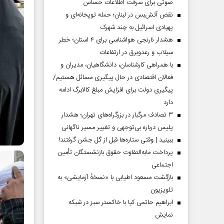
صوتی برای سرقت اطلاعات حساس
نقض آتش‌بس در لبنان؛ حمله توپخانه‌ای و
پهپادی اسرائیل به چند شهرک
هشدار نارنجی هواشناسی برای ۴ استان؛ خطر
سیلاب و رعدوبرق در ارتفاعات
با همراهی کارشناسان، دانشگاهیان، مدیران و
فعالان اقتصادی در حال پیگیری مسائل هستیم/
پیگیری دولت برای افزایش مبلغ کالابرگ ادامه
دارد
۳ تصادف مرگبار در بزرگراه‌های تهران؛ هشدار
پلیس درباره بی‌توجهی و تغییر مسیر ناگهانی
ببینید | وقتی ستاره‌ها قبل از گل جشن گرفتند!
پرداخت مابه‌التفاوت حقوق بازنشستگان تأمین
اجتماعی
بازگشت مسعود اطیابی با «نسخهٔ آزمایشی» به
تلویزیون
ابراهیم حاتمی کیا با خاکستر سبز در شبکه
نمایش