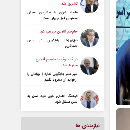
تشریح شد
فاصله ایران با پیشرو‌ان هوش
مصنوعی قابل جبران است
جام‌جم آنلاین بررسی کرد
باج‌نیوزها؛ باج‌گیری در لباس
افشاگری
در گفت‌و‌گو با جام‌جم آنلاین
مطرح شد
شیر مادر جایگزین ندارد | نوزادان را
از فواید آن محروم نکنیم
فرهنگ اهدای خون باید نسل به
نسل منتقل شود
نیازمندی ها