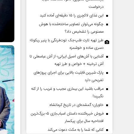
درخواست
این غذای لاکچری را ۱۵ دقیقه‌ای آماده کنید
چگونه می‌توان تصاویر ساخته‌شده با هوش
مصنوعی را تشخیص داد؟
طرز تهیه تارت فلپ‌جک توت‌فرنگی با پنیر ریکوتا؛
دسری ساده و خوشمزه
آشنایی با آش‌های اصیل ایرانی؛ از آش عباسعلی تا
 در برابر
همه مدافع حرم هستیم
آش ترخینه + خواص و طرز تهیه
پارک شیرین قابلیت‌ بالایی برای اجرای پروژهای
تفریحی دارد
ن اجتماعی
دکتر حکیمه سقای بی‌ریا - استادیار دانشگاه
مراقب باشید این بیماری عجیب و غریب را از کنه
تهران
نگیرید!
خاوران؛ گمشده‌ای در تاریخ کرمانشاه
فروش خیره‌کننده داستان اسباب‌بازی ۵؛ بزرگ‌ترین
افتتاحیه سال برای پیکسار
کتابی که شما را به مکث دعوت می‌کند