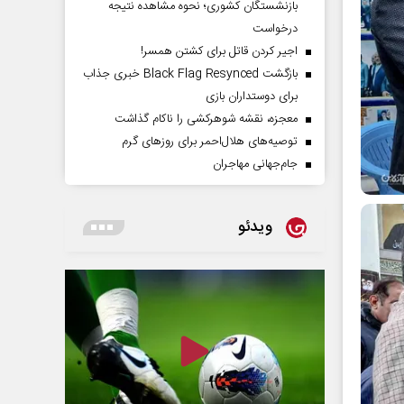
بازنشستگان کشوری؛ نحوه مشاهده نتیجه
درخواست
اجیر کردن قاتل برای کشتن همسر!
بازگشت Black Flag Resynced خبری جذاب
برای دوستداران بازی
معجزه، نقشه شوهرکشی را ناکام گذاشت
توصیه‌های هلال‌احمر برای روز‌های گرم
جام‌جهانی مهاجران
ویدئو