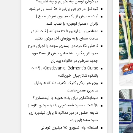
در گرمای اربعین چه بخوریم و چه نخوریم؟
گره قتل در دی‌جی پارتی با ۵۰ قسم باز می‌شود
ثبت‌نام بیش از یک میلیون نفر در سماح |
زائران «همیار اربعین» را نصب کنند
متقاضیان ارز اربعین ۱۴۰۵ بخوانند | ثبت‌نام در
سامانه سماح را به روز‌های آخر موکول نکنید
کاهش ۲۵ درصدی بستری مجدد با اجرای طرح
«پرستار پیگیر» | شناسایی بیش از ۳۰۰۰ مورد
جدید سرطان در خانواده بیماران
Castlevania: Belmont’s Curse؛ بازگشت
باشکوه شکارچیان خون‌آشام
روی هر لینکی کلیک نکنید، دام کلاهبرداران
سایبری همین‌جاست
سرمایه‌گذاری برای رفاه؛ هزینه یا آینده‌سازی؟
بازگشت مسعود شصت‌چی با دردسر‌های تازه؛ از
شایعه حضور در میز مذاکره تا پایان فیلمبرداری
«مرد سه‌هزارچهره»
استعلام وام ضروری ۷۵ میلیون تومانی