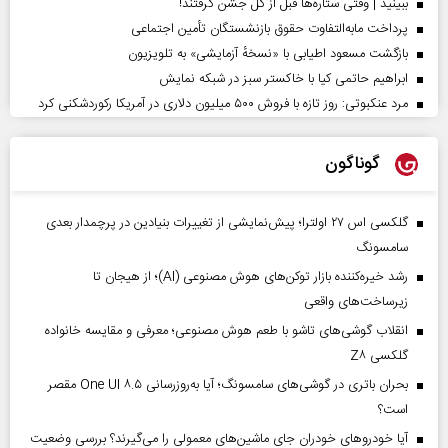
ببینید | وقتی ستاره‌ها قبل از گل جشن گرفتند!
پرداخت مابه‌التفاوت حقوق بازنشستگان تأمین اجتماعی
بازگشت مسعود اطیابی با «نسخهٔ آزمایشی» به تلویزیون
ابراهیم حاتمی کیا با خاکستر سبز در شبکه نمایش
مرد عنکبوتی: روز تازه با فروش ۵۰۰ میلیون دلاری در آمریکا رکوردشکنی کرد
گوناگون
گلکسی اس ۲۷ اولترا؛ پیش‌نمایشی از تغییرات بنیادین در پرچمدار بعدی
سامسونگ
رشد خیره‌کننده بازار توکن‌های هوش مصنوعی (AI)؛ از هیجان تا
زیرساخت‌های واقعی
انقلاب گوشی‌های تاشو‌ با طعم هوش مصنوعی؛ معرفی و مقایسه خانواده
گلکسی Z۸
بحران باتری در گوشی‌های سامسونگ؛ آیا به‌روزرسانی One UI ۸.۵ مقصر
است؟
آیا خودروهای خودران جای ماشین‌های معمولی را می‌گیرند؟ بررسی وضعیت