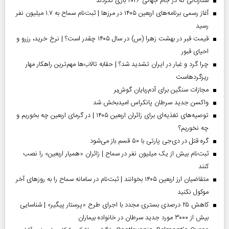
ستارگانی که در جام جهانی ۲۰۲۶ بازی نکردند
آغاز رسمی برنامه‌های اربعین ۱۴۰۵ در مرز‌ها | ثبت‌نام سماح به ۱.۷ میلیون نفر
رسید
قیمت قبر در بهشت زهرا (س) در سال ۱۴۰۵ چقدر است؟ | نرخ خرید، رزرو و
احیای قبور
چرا گرد و غبار در ایران تشدید شد؟ | حقابه تالاب‌ها مهم‌ترین راهکار مهار
ریزگردهاست
مجازات سنگین برای آدم‌ربایان گوش‌بر
واکسن جدید سرطان پانکراس امیدبخش شد
توصیه‌های تغذیه‌ای برای زائران اربعین ۱۴۰۵ | در گرمای اربعین چه بخوریم و
چه نخوریم؟
گره قتل در دی‌جی پارتی با ۵۰ قسم باز می‌شود
ثبت‌نام بیش از یک میلیون نفر در سماح | زائران «همیار اربعین» را نصب
کنند
متقاضیان ارز اربعین ۱۴۰۵ بخوانند | ثبت‌نام در سامانه سماح را به روز‌های آخر
موکول نکنید
کاهش ۲۵ درصدی بستری مجدد با اجرای طرح «پرستار پیگیر» | شناسایی
بیش از ۳۰۰۰ مورد جدید سرطان در خانواده بیماران