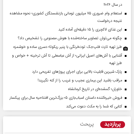
در سال ۲۰۲۶
استعلام وام ضروری ۷۵ میلیون تومانی بازنشستگان کشوری؛ نحوه مشاهده
نتیجه درخواست
این غذای لاکچری را ۱۵ دقیقه‌ای آماده کنید
چگونه می‌توان تصاویر ساخته‌شده با هوش مصنوعی را تشخیص داد؟
طرز تهیه تارت فلپ‌جک توت‌فرنگی با پنیر ریکوتا؛ دسری ساده و خوشمزه
آشنایی با آش‌های اصیل ایرانی؛ از آش عباسعلی تا آش ترخینه + خواص و
طرز تهیه
پارک شیرین قابلیت‌ بالایی برای اجرای پروژهای تفریحی دارد
مراقب باشید این بیماری عجیب و غریب را از کنه نگیرید!
خاوران؛ گمشده‌ای در تاریخ کرمانشاه
فروش خیره‌کننده داستان اسباب‌بازی ۵؛ بزرگ‌ترین افتتاحیه سال برای پیکسار
کتابی که شما را به مکث دعوت می‌کند
پربازدید
پربحث