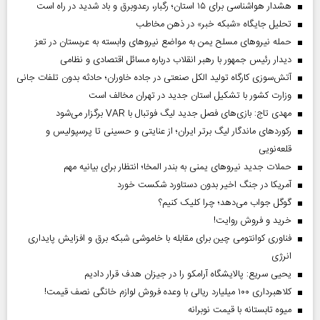
هشدار هواشناسی برای ۱۵ استان؛ رگبار، رعدوبرق و باد شدید در راه است
تحلیل جایگاه «شبکه خبر» در ذهن مخاطب
حمله نیروهای مسلح یمن به مواضع نیروهای وابسته به عربستان در تعز
دیدار رئیس‌ جمهور با رهبر انقلاب درباره مسائل اقتصادی و نظامی
آتش‌سوزی کارگاه تولید الکل صنعتی در جاده خاوران؛ حادثه بدون تلفات جانی
وزارت کشور با تشکیل استان جدید در تهران مخالف است
مهدی تاج: بازی‌های فصل جدید لیگ فوتبال با VAR برگزار می‌شود
رکورد‌های ماندگار لیگ برتر ایران؛ از عنایتی و حسینی تا پرسپولیس و
قلعه‌نویی
حملات جدید نیروهای یمنی به بندر المخا؛ انتظار برای بیانیه مهم
آمریکا در جنگ اخیر بدون دستاورد شکست خورد
گوگل جواب می‌دهد؛ چرا کلیک کنیم؟
خرید و فروش روایت!
فناوری کوانتومی چین برای مقابله با خاموشی شبکه برق و افزایش پایداری
انرژی
یحیی سریع: پالایشگاه آرامکو را در جیزان هدف قرار دادیم
کلاهبرداری ۱۰۰ میلیارد ریالی با وعده فروش لوازم خانگی نصف قیمت!
میوه تابستانه با قیمت نوبرانه