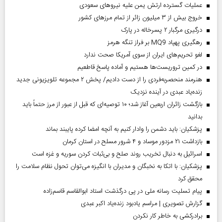
عملیات گسترده ارتش یمن علیه نیروهای سعودی
خروج بیش از ۳ میلیون زائر از تمام مرز‌های کشور
درگیری مرگبار ۲ پسرخاله در پارک
رهگیری پهپاد MQ9 بر فراز تنگه هرمز
لغو تحریم‌های ایران از سوی آمریکا صحت ندارد
در کمین تروریست‌ها هستیم و آماده پاسخ قاطعیم
هنرمند منحصر‌به‌فردی را از دست دادیم/ پخش ۲ مجموعه تلویزیونی جدید
زنده‌یاد عبدی در آینده نزدیک
بازگشت زائران اربعین آغاز شد؛ ۱۰ توصیه‌ای که قبل از عبور از مرز حتماً باید
بدانید
پزشکیان: باید دشمن را وادار کنیم به آنچه امضا کرده پایبند بماند
بازداشت ۲۱ مزدور موساد و ۴ شرور مسلح در استان کرمان
اسرائیل به دنبال تخریب روند صلح و بی‌ثبات کردن سوریه و غزه است
پزشکیان: با اتکا به نخبگان و مدیران با انگیزه می‌توان تحول نظام سلامت را
محقق کرد
پیام تسلیت رسانه ملی در پی درگذشت استاد ابوالقاسم قاسم‌زاده
گزارش تصویری | مراسم یادبود زنده‌یاد اکبر عبدی
برادرکشی به خاطر کار نکردن