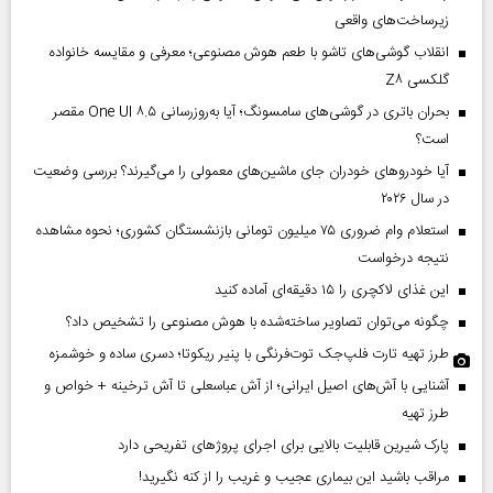
زیرساخت‌های واقعی
انقلاب گوشی‌های تاشو‌ با طعم هوش مصنوعی؛ معرفی و مقایسه خانواده
گلکسی Z۸
بحران باتری در گوشی‌های سامسونگ؛ آیا به‌روزرسانی One UI ۸.۵ مقصر
است؟
آیا خودروهای خودران جای ماشین‌های معمولی را می‌گیرند؟ بررسی وضعیت
در سال ۲۰۲۶
استعلام وام ضروری ۷۵ میلیون تومانی بازنشستگان کشوری؛ نحوه مشاهده
نتیجه درخواست
این غذای لاکچری را ۱۵ دقیقه‌ای آماده کنید
چگونه می‌توان تصاویر ساخته‌شده با هوش مصنوعی را تشخیص داد؟
طرز تهیه تارت فلپ‌جک توت‌فرنگی با پنیر ریکوتا؛ دسری ساده و خوشمزه
آشنایی با آش‌های اصیل ایرانی؛ از آش عباسعلی تا آش ترخینه + خواص و
طرز تهیه
پارک شیرین قابلیت‌ بالایی برای اجرای پروژهای تفریحی دارد
مراقب باشید این بیماری عجیب و غریب را از کنه نگیرید!