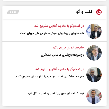
گفت و گو
در گفت‌و‌گو با جام‌جم آنلاین تشریح شد
فاصله ایران با پیشرو‌ان هوش مصنوعی قابل جبران است
جام‌جم آنلاین بررسی کرد
باج‌نیوزها؛ باج‌گیری در لباس افشاگری
در گفت‌و‌گو با جام‌جم آنلاین مطرح شد
شیر مادر جایگزین ندارد | نوزادان را از فواید آن محروم نکنیم
فرهنگ اهدای خون باید نسل به نسل منتقل شود