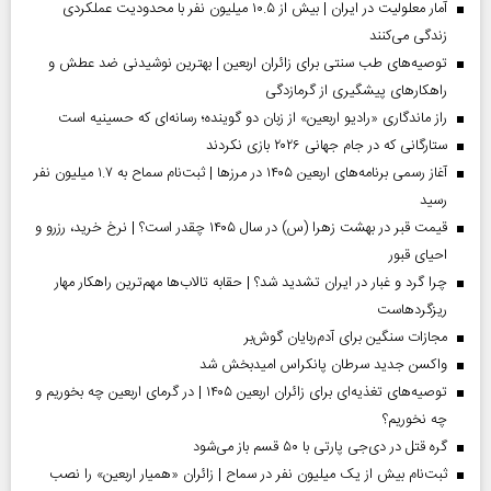
آمار معلولیت در ایران | بیش از ۱۰.۵ میلیون نفر با محدودیت عملکردی
زندگی می‌کنند
توصیه‌های طب سنتی برای زائران اربعین | بهترین نوشیدنی ضد عطش و
راهکارهای پیشگیری از گرمازدگی
راز ماندگاری «رادیو اربعین» از زبان دو گوینده؛ رسانه‌ای که حسینیه است
ستارگانی که در جام جهانی ۲۰۲۶ بازی نکردند
آغاز رسمی برنامه‌های اربعین ۱۴۰۵ در مرز‌ها | ثبت‌نام سماح به ۱.۷ میلیون نفر
رسید
قیمت قبر در بهشت زهرا (س) در سال ۱۴۰۵ چقدر است؟ | نرخ خرید، رزرو و
احیای قبور
چرا گرد و غبار در ایران تشدید شد؟ | حقابه تالاب‌ها مهم‌ترین راهکار مهار
ریزگردهاست
مجازات سنگین برای آدم‌ربایان گوش‌بر
واکسن جدید سرطان پانکراس امیدبخش شد
توصیه‌های تغذیه‌ای برای زائران اربعین ۱۴۰۵ | در گرمای اربعین چه بخوریم و
چه نخوریم؟
گره قتل در دی‌جی پارتی با ۵۰ قسم باز می‌شود
ثبت‌نام بیش از یک میلیون نفر در سماح | زائران «همیار اربعین» را نصب