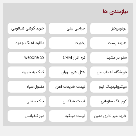
نیازمندی ها
یوتوبروکرز
جراحی بینی
خرید گوشی شیائومی
هزینه پست
بخورات
دانلود آهنگ جدید
سئو در مشهد
نرم افزار CRM
webone.co
فروشگاه انتخاب من
هتل های تهران
کمک به خیریه
میکروبلیدینگ ابرو
قیمت ضایعات آهن
مفتول سیاه
کوچینگ سازمانی
قیمت هبلکس
جک سقفی
خرید میز اداری مدرن
قیمت میلگرد
میز کنفرانس