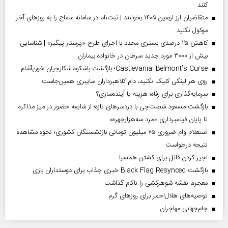
کنند
متقاضیان ارز اربعین ۱۴۰۵ بخوانند | ثبت‌نام در سامانه سماح را به روز‌های آخر
موکول نکنید
کاهش ۲۵ درصدی بستری مجدد با اجرای طرح «پرستار پیگیر» | شناسایی
بیش از ۳۰۰۰ مورد جدید سرطان در خانواده بیماران
Castlevania: Belmont’s Curse؛ بازگشت باشکوه شکارچیان خون‌آشام
روی هر لینکی کلیک نکنید، دام کلاهبرداران سایبری همین‌جاست
سرمایه‌گذاری برای رفاه؛ هزینه یا آینده‌سازی؟
بازگشت مسعود شصت‌چی با دردسر‌های تازه؛ از شایعه حضور در میز مذاکره
تا پایان فیلمبرداری «مرد سه‌هزارچهره»
استعلام وام ضروری ۷۵ میلیون تومانی بازنشستگان کشوری؛ نحوه مشاهده
نتیجه درخواست
اجیر کردن قاتل برای کشتن همسر!
بازگشت Black Flag Resynced خبری جذاب برای دوستداران بازی
معجزه، نقشه شوهرکشی را ناکام گذاشت
توصیه‌های هلال‌احمر برای روز‌های گرم
جام‌جهانی مهاجران