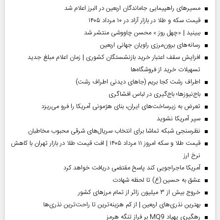
مسیر‌های راهپیمایی جاماندگان اربعین در البرز اعلام شد
قیمت سکه و طلا در بازار آزاد در ۱۰ مرداد ۱۴۰۵
ببینید | «چهل روز » محسن چاووشی منتشر شد
رسانه‌های برون‌مرزی راویان جهانی اربعین
افزایش سقف اعتبار خرید بازنشستگان کشوری | زمان اعلام مبلغ جدید
تسهیلات خرید از فروشگاه‌ها
اطراف رشت کجا بریم (جاهای دیدنی اطراف رشت)
باج‌نیوزها؛ باج‌گیری در لباس افشاگری
تعرض به زیرساخت‌های ایران، بنای هژمونی آمریکا را فرو می‌ریزد
سپر آمریکا نشوید
نظرسنجی شبکه تماشا برای انتخاب سریال‌های شرقی محبوب مخاطبان
قیمت طلا و سکه امروز ۱۱ مرداد ۱۴۰۵ | افت قیمت طلا در بازار تهران با کاهش
نرخ ارز
آمریکا ماجراجویی کند پاسخ مقتضی دریافت خواهد کرد
عشق به حسین (ع) تا لحظه شهادت
خروج بیش از ۳ میلیون زائر از تمام مرز‌های کشور
بهترین نذری‌های اربعین | از کم هزینه‌ترین تا راحت‌ترین نذری‌ها
رهگیری پهپاد MQ9 بر فراز تنگه هرمز