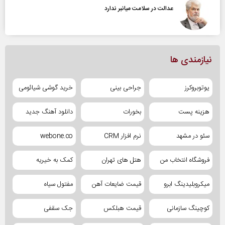
عدالت در سلامت میانبر ندارد
نیازمندی ها
یوتوبروکرز
جراحی بینی
خرید گوشی شیائومی
هزینه پست
بخورات
دانلود آهنگ جدید
سئو در مشهد
نرم افزار CRM
webone.co
فروشگاه انتخاب من
هتل های تهران
کمک به خیریه
میکروبلیدینگ ابرو
قیمت ضایعات آهن
مفتول سیاه
کوچینگ سازمانی
قیمت هبلکس
جک سقفی