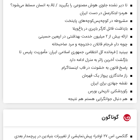
تا دیر نشده جلوی هوش مصنوعی را بگیرید / AI به انسان مسلط می‌شود؟
هرمز؛ ابتکارعمل در دست ایران
مشروطه در کوچه‌پس‌کوچه‌های پایتخت
بازداشت قاتل کارگر باربری در باغ‌ویلا
ارائه بیش از ۲ میلیون خدمت بهداشتی در اربعین حسینی
چوبه دار، فرجام قاتلان دختربچه و مرد صاحبخانه
ببینید | فرمانده کل انتظامی جمهوری اسلامی ایران­: مأموریت پلیس تا
بازگشت آخرین زائر به منزل ادامه دارد
پاسخ قانون به خشونت در قاب اینستاگرام
راز ماندگاری پرواز یک قهرمان
نقشه جهادی برای ایران
رکوردشکنی تاریخی بورس
هم دنبال جوانگرایی هستم هم نتیجه
گوناگون
گلکسی اس ۲۷ اولترا؛ پیش‌نمایشی از تغییرات بنیادین در پرچمدار بعدی