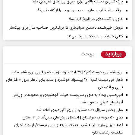
پارک شیرین قابلیت‌ بالایی برای اجرای پروژهای تفریحی دارد
مراقب باشید این بیماری عجیب و غریب را از کنه نگیرید!
خاوران؛ گمشده‌ای در تاریخ کرمانشاه
فروش خیره‌کننده داستان اسباب‌بازی ۵؛ بزرگ‌ترین افتتاحیه سال برای پیکسار
کتابی که شما را به مکث دعوت می‌کند
پربازدید
پربحث
برای شام چی درست کنم؟ | ۲۵ ایده خوشمزه، ساده و فوری برای شام امشب
ناهار چی درست کنم؟ | ۲۰ پیشنهاد خوشمزه و ساده برای ناهار امروز + غذاهای
فوری و اقتصادی
امیرحسین بهداد به عنوان سرپرست هیئت کوهنوردی و صعودهای ورزشی
آذربایجان شرقی منصوب شد
زمان پخش سریال «ماه عسل» با بازی اکبر عبدی اعلام شد
دمای ۵۰ درجه در خوزستان | احتمال بارش‌های سیل‌آسا در ۳ استان
قصه سریال رویای نیمه شب اختلاف شیعه و سنی نیست/ از روند اجرای
فیلمنامه رضایت دارم