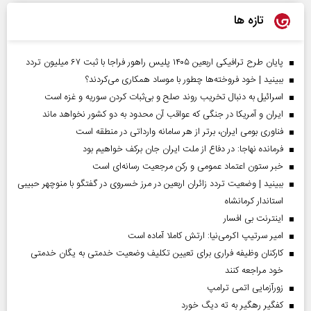
تازه ها
پایان طرح ترافیکی اربعین ۱۴۰۵ پلیس راهور فراجا با ثبت ۶۷ میلیون تردد
ببینید | خود فروخته‌ها چطور با موساد همکاری می‌کردند؟
اسرائیل به دنبال تخریب روند صلح و بی‌ثبات کردن سوریه و غزه است
ایران و آمریکا در جنگی که عواقب آن محدود به دو کشور نخواهد ماند
فناوری بومی ایران، برتر از هر سامانه وارداتی در منطقه است
فرمانده نهاجا: در دفاع از ملت ایران جان برکف خواهیم بود
خبر ستون اعتماد عمومی و رکن مرجعیت رسانه‌ای است
ببینید | وضعیت تردد زائران اربعین در مرز خسروی در گفتگو با منوچهر حبیبی
استاندار کرمانشاه
اینترنت بی افسار
امیر سرتیپ اکرمی‌نیا: ارتش کاملا آماده است
کارکنان وظیفه فراری برای تعیین تکلیف وضعیت خدمتی به یگان خدمتی
خود مراجعه کنند
زورآزمایی اتمی ترامپ
کفگیر رهگیر به ته دیگ خورد