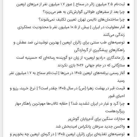
ثبت‌نام ۲.۵ میلیون زائر در سماح | عبور ۱.۷ میلیون نفر از مرز‌های اربعین
چرا بعد از سفرهای طولانی گوارش‌تان به هم می‌ریزد؟
چرا ساختمان‌های ناایمن تهران تعیین تکلیف نمی‌شوند؟
آمار معلولیت در ایران | بیش از ۱۰.۵ میلیون نفر با محدودیت عملکردی
زندگی می‌کنند
توصیه‌های طب سنتی برای زائران اربعین | بهترین نوشیدنی ضد عطش و
راهکارهای پیشگیری از گرمازدگی
راز ماندگاری «رادیو اربعین» از زبان دو گوینده؛ رسانه‌ای که حسینیه است
ستارگانی که در جام جهانی ۲۰۲۶ بازی نکردند
آغاز رسمی برنامه‌های اربعین ۱۴۰۵ در مرز‌ها | ثبت‌نام سماح به ۱.۷ میلیون نفر
رسید
قیمت قبر در بهشت زهرا (س) در سال ۱۴۰۵ چقدر است؟ | نرخ خرید، رزرو و
احیای قبور
چرا گرد و غبار در ایران تشدید شد؟ | حقابه تالاب‌ها مهم‌ترین راهکار مهار
ریزگردهاست
مجازات سنگین برای آدم‌ربایان گوش‌بر
واکسن جدید سرطان پانکراس امیدبخش شد
توصیه‌های تغذیه‌ای برای زائران اربعین ۱۴۰۵ | در گرمای اربعین چه بخوریم و