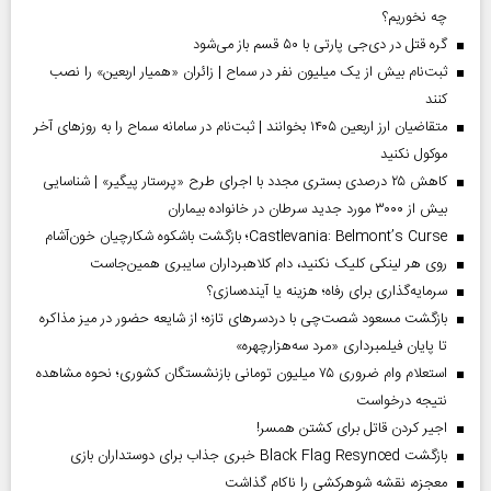
چه نخوریم؟
گره قتل در دی‌جی پارتی با ۵۰ قسم باز می‌شود
ثبت‌نام بیش از یک میلیون نفر در سماح | زائران «همیار اربعین» را نصب
کنند
متقاضیان ارز اربعین ۱۴۰۵ بخوانند | ثبت‌نام در سامانه سماح را به روز‌های آخر
موکول نکنید
کاهش ۲۵ درصدی بستری مجدد با اجرای طرح «پرستار پیگیر» | شناسایی
بیش از ۳۰۰۰ مورد جدید سرطان در خانواده بیماران
Castlevania: Belmont’s Curse؛ بازگشت باشکوه شکارچیان خون‌آشام
روی هر لینکی کلیک نکنید، دام کلاهبرداران سایبری همین‌جاست
سرمایه‌گذاری برای رفاه؛ هزینه یا آینده‌سازی؟
بازگشت مسعود شصت‌چی با دردسر‌های تازه؛ از شایعه حضور در میز مذاکره
تا پایان فیلمبرداری «مرد سه‌هزارچهره»
استعلام وام ضروری ۷۵ میلیون تومانی بازنشستگان کشوری؛ نحوه مشاهده
نتیجه درخواست
اجیر کردن قاتل برای کشتن همسر!
بازگشت Black Flag Resynced خبری جذاب برای دوستداران بازی
معجزه، نقشه شوهرکشی را ناکام گذاشت