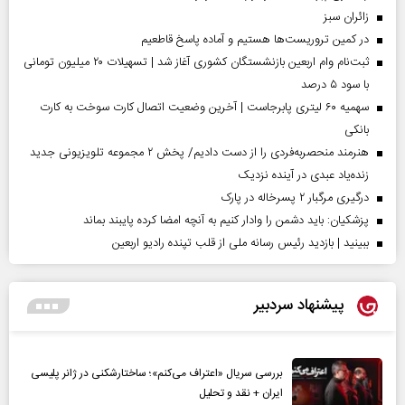
‌زائران سبز
در کمین تروریست‌ها هستیم و آماده پاسخ قاطعیم
ثبت‌نام وام اربعین بازنشستگان کشوری آغاز شد | تسهیلات ۲۰ میلیون تومانی
با سود ۵ درصد
سهمیه ۶۰ لیتری پابرجاست | آخرین وضعیت اتصال کارت سوخت به کارت
بانکی
هنرمند منحصر‌به‌فردی را از دست دادیم/ پخش ۲ مجموعه تلویزیونی جدید
زنده‌یاد عبدی در آینده نزدیک
درگیری مرگبار ۲ پسرخاله در پارک
پزشکیان: باید دشمن را وادار کنیم به آنچه امضا کرده پایبند بماند
ببینید | بازدید رئیس رسانه ملی از قلب تپنده رادیو اربعین
پیشنهاد سردبیر
بررسی سریال «اعتراف می‌کنم»؛ ساختارشکنی در ژانر پلیسی
ایران + نقد و تحلیل