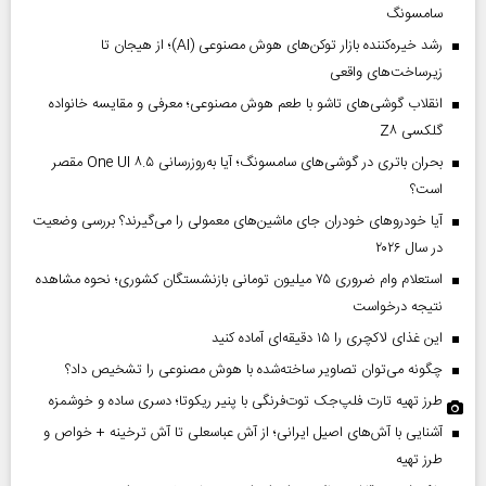
سامسونگ
رشد خیره‌کننده بازار توکن‌های هوش مصنوعی (AI)؛ از هیجان تا
زیرساخت‌های واقعی
انقلاب گوشی‌های تاشو‌ با طعم هوش مصنوعی؛ معرفی و مقایسه خانواده
گلکسی Z۸
بحران باتری در گوشی‌های سامسونگ؛ آیا به‌روزرسانی One UI ۸.۵ مقصر
است؟
آیا خودروهای خودران جای ماشین‌های معمولی را می‌گیرند؟ بررسی وضعیت
در سال ۲۰۲۶
استعلام وام ضروری ۷۵ میلیون تومانی بازنشستگان کشوری؛ نحوه مشاهده
نتیجه درخواست
این غذای لاکچری را ۱۵ دقیقه‌ای آماده کنید
چگونه می‌توان تصاویر ساخته‌شده با هوش مصنوعی را تشخیص داد؟
طرز تهیه تارت فلپ‌جک توت‌فرنگی با پنیر ریکوتا؛ دسری ساده و خوشمزه
آشنایی با آش‌های اصیل ایرانی؛ از آش عباسعلی تا آش ترخینه + خواص و
طرز تهیه