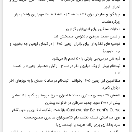
احیای قبور
چرا گرد و غبار در ایران تشدید شد؟ | حقابه تالاب‌ها مهم‌ترین راهکار مهار
ریزگردهاست
مجازات سنگین برای آدم‌ربایان گوش‌بر
واکسن جدید سرطان پانکراس امیدبخش شد
توصیه‌های تغذیه‌ای برای زائران اربعین ۱۴۰۵ | در گرمای اربعین چه بخوریم و
چه نخوریم؟
گره قتل در دی‌جی پارتی با ۵۰ قسم باز می‌شود
ثبت‌نام بیش از یک میلیون نفر در سماح | زائران «همیار اربعین» را نصب
کنند
متقاضیان ارز اربعین ۱۴۰۵ بخوانند | ثبت‌نام در سامانه سماح را به روز‌های آخر
موکول نکنید
کاهش ۲۵ درصدی بستری مجدد با اجرای طرح «پرستار پیگیر» | شناسایی
بیش از ۳۰۰۰ مورد جدید سرطان در خانواده بیماران
Castlevania: Belmont’s Curse؛ بازگشت باشکوه شکارچیان خون‌آشام
روی هر لینکی کلیک نکنید، دام کلاهبرداران سایبری همین‌جاست
سرمایه‌گذاری برای رفاه؛ هزینه یا آینده‌سازی؟