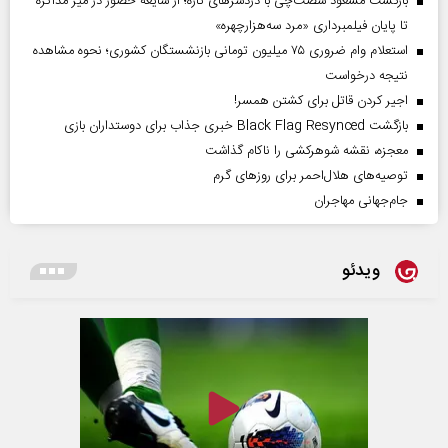
بازگشت مسعود شصت‌چی با دردسر‌های تازه؛ از شایعه حضور در میز مذاکره
تا پایان فیلمبرداری «مرد سه‌هزارچهره»
استعلام وام ضروری ۷۵ میلیون تومانی بازنشستگان کشوری؛ نحوه مشاهده
نتیجه درخواست
اجیر کردن قاتل برای کشتن همسر!
بازگشت Black Flag Resynced خبری جذاب برای دوستداران بازی
معجزه، نقشه شوهرکشی را ناکام گذاشت
توصیه‌های هلال‌احمر برای روز‌های گرم
جام‌جهانی مهاجران
ویدئو