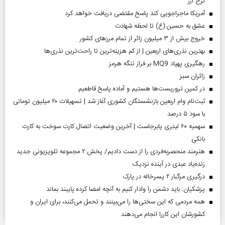
نرخ ارز
آمریکا ماجراجویی کند پاسخ مقتضی دریافت خواهد کرد
عشق به حسین (ع) تا لحظه شهادت
خروج بیش از ۳ میلیون زائر از تمام مرز‌های کشور
بهترین نذری‌های اربعین | از کم هزینه‌ترین تا راحت‌ترین نذری‌ها
رهگیری پهپاد MQ9 بر فراز تنگه هرمز
‌زائران سبز
در کمین تروریست‌ها هستیم و آماده پاسخ قاطعیم
ثبت‌نام وام اربعین بازنشستگان کشوری آغاز شد | تسهیلات ۲۰ میلیون تومانی
با سود ۵ درصد
سهمیه ۶۰ لیتری پابرجاست | آخرین وضعیت اتصال کارت سوخت به کارت
بانکی
هنرمند منحصر‌به‌فردی را از دست دادیم/ پخش ۲ مجموعه تلویزیونی جدید
زنده‌یاد عبدی در آینده نزدیک
درگیری مرگبار ۲ پسرخاله در پارک
پزشکیان: باید دشمن را وادار کنیم به آنچه امضا کرده پایبند بماند
همه مردمی که این سختی‌ها را می‌بینند و تحمل می‌کنند، برای ایران و
کشورشان این کاررا انجام می‌دهند