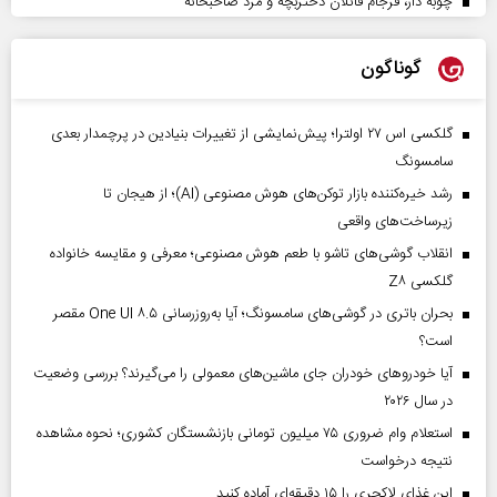
چوبه دار، فرجام قاتلان دختربچه و مرد صاحبخانه
گوناگون
گلکسی اس ۲۷ اولترا؛ پیش‌نمایشی از تغییرات بنیادین در پرچمدار بعدی
سامسونگ
رشد خیره‌کننده بازار توکن‌های هوش مصنوعی (AI)؛ از هیجان تا
زیرساخت‌های واقعی
انقلاب گوشی‌های تاشو‌ با طعم هوش مصنوعی؛ معرفی و مقایسه خانواده
گلکسی Z۸
بحران باتری در گوشی‌های سامسونگ؛ آیا به‌روزرسانی One UI ۸.۵ مقصر
است؟
آیا خودروهای خودران جای ماشین‌های معمولی را می‌گیرند؟ بررسی وضعیت
در سال ۲۰۲۶
استعلام وام ضروری ۷۵ میلیون تومانی بازنشستگان کشوری؛ نحوه مشاهده
نتیجه درخواست
این غذای لاکچری را ۱۵ دقیقه‌ای آماده کنید