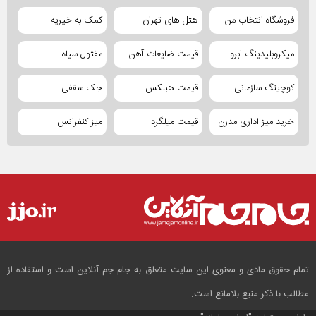
فروشگاه انتخاب من
هتل های تهران
کمک به خیریه
میکروبلیدینگ ابرو
قیمت ضایعات آهن
مفتول سیاه
کوچینگ سازمانی
قیمت هبلکس
جک سقفی
خرید میز اداری مدرن
قیمت میلگرد
میز کنفرانس
تمام حقوق مادی و معنوی این سایت متعلق به جام جم آنلاین است و استفاده از
مطالب با ذکر منبع بلامانع است.