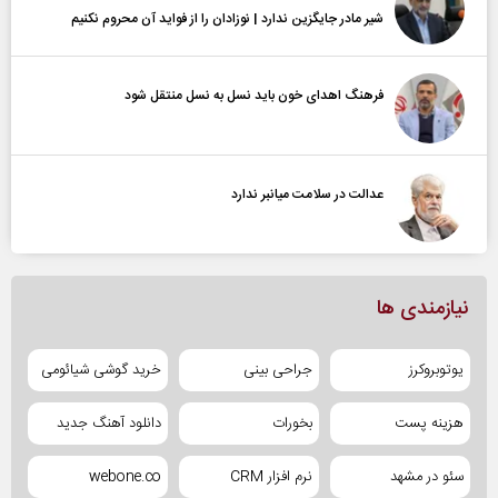
شیر مادر جایگزین ندارد | نوزادان را از فواید آن محروم نکنیم
فرهنگ اهدای خون باید نسل به نسل منتقل شود
عدالت در سلامت میانبر ندارد
نیازمندی ها
یوتوبروکرز
جراحی بینی
خرید گوشی شیائومی
هزینه پست
بخورات
دانلود آهنگ جدید
سئو در مشهد
نرم افزار CRM
webone.co