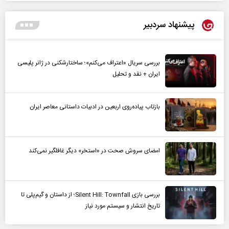
پیشنهاد سردبیر
بررسی سریال «اعتراف می‌کنم»؛ ساختارشکنی در ژانر پلیسی
ایران + نقد و تحلیل
بازتاب پیاده‌روی اربعین در ادبیات داستانی معاصر ایران
امضای سروش صحت در «استخر» دیگر غافلگیر نمی‌کند
بررسی بازی Silent Hill: Townfall؛ از داستان و گیم‌پلی تا
تاریخ انتشار و سیستم مورد نیاز