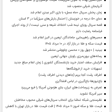
امیرحسین بهداد به عنوان سرپرست هیئت کوهنوردی و صعودهای ورزشی
آذربایجان شرقی منصوب شد
زمان پخش سریال «ماه عسل» با بازی اکبر عبدی اعلام شد
دمای ۵۰ درجه در خوزستان | احتمال بارش‌های سیل‌آسا در ۳ استان
قصه سریال رویای نیمه شب اختلاف شیعه و سنی نیست/ از روند اجرای
فیلمنامه رضایت دارم
مسیر‌های راهپیمایی جاماندگان اربعین در البرز اعلام شد
قیمت سکه و طلا در بازار آزاد در ۱۰ مرداد ۱۴۰۵
ببینید | «چهل روز » محسن چاووشی منتشر شد
رسانه‌های برون‌مرزی راویان جهانی اربعین
افزایش سقف اعتبار خرید بازنشستگان کشوری | زمان اعلام مبلغ جدید
تسهیلات خرید از فروشگاه‌ها
اطراف رشت کجا بریم (جاهای دیدنی اطراف رشت)
باج‌نیوزها؛ باج‌گیری در لباس افشاگری
تعرض به زیرساخت‌های ایران، بنای هژمونی آمریکا را فرو می‌ریزد
سپر آمریکا نشوید
نظرسنجی شبکه تماشا برای انتخاب سریال‌های شرقی محبوب مخاطبان
قیمت طلا و سکه امروز ۱۱ مرداد ۱۴۰۵ | افت قیمت طلا در بازار تهران با کاهش