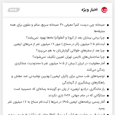
اخبار ویژه
صبحانه چی درست کنم؟ معرفی ۳۰ صبحانه سریع، سالم و مقوی برای همه
سلیقه‌ها
چرا برخی بیماران بعد از کرونا و آنفلوآنزا ماه‌ها بهبود نمی‌یابند؟
ثبت‌نام ۲.۵ میلیون زائر در سماح | عبور ۱.۷ میلیون نفر از مرز‌های اربعین
چرا بعد از سفرهای طولانی گوارش‌تان به هم می‌ریزد؟
چرا ساختمان‌های ناایمن تهران تعیین تکلیف نمی‌شوند؟
آمار معلولیت در ایران | بیش از ۱۰.۵ میلیون نفر با محدودیت عملکردی
زندگی می‌کنند
توصیه‌های طب سنتی برای زائران اربعین | بهترین نوشیدنی ضد عطش و
راهکارهای پیشگیری از گرمازدگی
راز ماندگاری «رادیو اربعین» از زبان دو گوینده؛ رسانه‌ای که حسینیه است
ستارگانی که در جام جهانی ۲۰۲۶ بازی نکردند
آغاز رسمی برنامه‌های اربعین ۱۴۰۵ در مرز‌ها | ثبت‌نام سماح به ۱.۷ میلیون نفر
رسید
قیمت قبر در بهشت زهرا (س) در سال ۱۴۰۵ چقدر است؟ | نرخ خرید، رزرو و