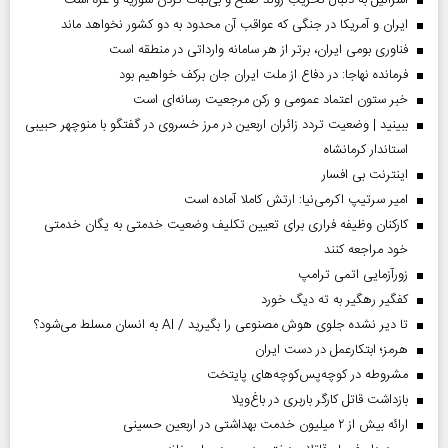
اسرائیل به دنبال تخریب روند صلح و بی‌ثبات کردن سوریه و غزه است
ایران و آمریکا در جنگی که عواقب آن محدود به دو کشور نخواهد ماند
فناوری بومی ایران، برتر از هر سامانه وارداتی در منطقه است
فرمانده نهاجا: در دفاع از ملت ایران جان برکف خواهیم بود
خبر ستون اعتماد عمومی و رکن مرجعیت رسانه‌ای است
ببینید | وضعیت تردد زائران اربعین در مرز خسروی در گفتگو با منوچهر حبیبی
استاندار کرمانشاه
اینترنت بی افسار
امیر سرتیپ اکرمی‌نیا: ارتش کاملا آماده است
کارکنان وظیفه فراری برای تعیین تکلیف وضعیت خدمتی به یگان خدمتی
خود مراجعه کنند
زورآزمایی اتمی ترامپ
کفگیر رهگیر به ته دیگ خورد
تا دیر نشده جلوی هوش مصنوعی را بگیرید / AI به انسان مسلط می‌شود؟
هرمز؛ ابتکارعمل در دست ایران
مشروطه در کوچه‌پس‌کوچه‌های پایتخت
بازداشت قاتل کارگر باربری در باغ‌ویلا
ارائه بیش از ۲ میلیون خدمت بهداشتی در اربعین حسینی