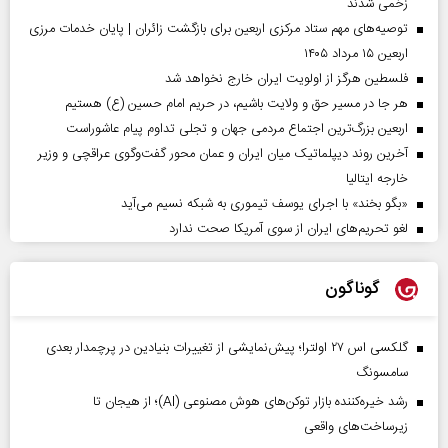
زخمی شدند
توصیه‌های مهم ستاد مرکزی اربعین برای بازگشت زائران | پایان خدمات مرزی
اربعین ۱۵ مرداد ۱۴۰۵
فلسطین هرگز از اولویت ایران خارج نخواهد شد
هر جا در مسیر حق و ولایت باشیم، در حریم امام حسین (ع) هستیم
اربعین بزرگ‌ترین اجتماع مردمی جهان و تجلی تداوم پیام عاشوراست
آخرین روند دیپلماتیک میان ایران و عمان محور گفت‌وگوی عراقچی و وزیر
خارجه ایتالیا
«بگو بخند» با اجرای یوسف تیموری به شبکه نسیم می‌آید
لغو تحریم‌های ایران از سوی آمریکا صحت ندارد
گوناگون
گلکسی اس ۲۷ اولترا؛ پیش‌نمایشی از تغییرات بنیادین در پرچمدار بعدی
سامسونگ
رشد خیره‌کننده بازار توکن‌های هوش مصنوعی (AI)؛ از هیجان تا
زیرساخت‌های واقعی