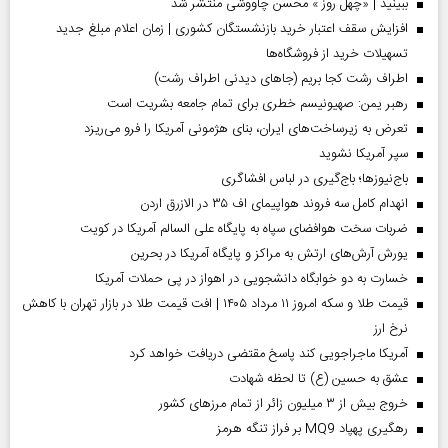
ببینید | «چهل روز » محسن چاووشی منتشر شد
افزایش سقف اعتبار خرید بازنشستگان کشوری | زمان اعلام مبلغ جدید
تسهیلات خرید از فروشگاه‌ها
اطراف رشت کجا بریم (جاهای دیدنی اطراف رشت)
رهبر یمن: صهیونیسم خطری برای تمام جامعه بشریت است
تعرض به زیرساخت‌های ایران، بنای هژمونی آمریکا را فرو می‌ریزد
سپر آمریکا نشوید
باج‌نیوزها؛ باج‌گیری در لباس افشاگری
انهدام کامل سه فروند هواپیمای اف ۳۵ در الازرق اردن
ضربات سخت هوافضای سپاه به پایگاه علی السالم آمریکا در کویت
یورش آرش‌های ارتش به مراکز و پایگاه‌ آمریکا در بحرین
خسارت به دو خوابگاه دانشجویی در اهواز در پی حملات آمریکا
قیمت طلا و سکه امروز ۱۱ مرداد ۱۴۰۵ | افت قیمت طلا در بازار تهران با کاهش
نرخ ارز
آمریکا ماجراجویی کند پاسخ مقتضی دریافت خواهد کرد
عشق به حسین (ع) تا لحظه شهادت
خروج بیش از ۳ میلیون زائر از تمام مرز‌های کشور
رهگیری پهپاد MQ9 بر فراز تنگه هرمز