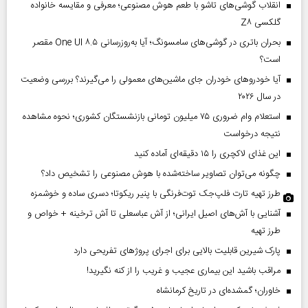
انقلاب گوشی‌های تاشو‌ با طعم هوش مصنوعی؛ معرفی و مقایسه خانواده
گلکسی Z۸
بحران باتری در گوشی‌های سامسونگ؛ آیا به‌روزرسانی One UI ۸.۵ مقصر
است؟
آیا خودروهای خودران جای ماشین‌های معمولی را می‌گیرند؟ بررسی وضعیت
در سال ۲۰۲۶
استعلام وام ضروری ۷۵ میلیون تومانی بازنشستگان کشوری؛ نحوه مشاهده
نتیجه درخواست
این غذای لاکچری را ۱۵ دقیقه‌ای آماده کنید
چگونه می‌توان تصاویر ساخته‌شده با هوش مصنوعی را تشخیص داد؟
طرز تهیه تارت فلپ‌جک توت‌فرنگی با پنیر ریکوتا؛ دسری ساده و خوشمزه
آشنایی با آش‌های اصیل ایرانی؛ از آش عباسعلی تا آش ترخینه + خواص و
طرز تهیه
پارک شیرین قابلیت‌ بالایی برای اجرای پروژهای تفریحی دارد
مراقب باشید این بیماری عجیب و غریب را از کنه نگیرید!
خاوران؛ گمشده‌ای در تاریخ کرمانشاه