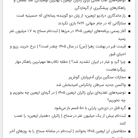
توصیه‌های طب سنتی برای زائران اربعین | بهترین نوشیدنی ضد عطش و
راهکارهای پیشگیری از گرمازدگی
راز ماندگاری «رادیو اربعین» از زبان دو گوینده؛ رسانه‌ای که حسینیه است
ستارگانی که در جام جهانی ۲۰۲۶ بازی نکردند
آغاز رسمی برنامه‌های اربعین ۱۴۰۵ در مرز‌ها | ثبت‌نام سماح به ۱.۷ میلیون نفر
رسید
قیمت قبر در بهشت زهرا (س) در سال ۱۴۰۵ چقدر است؟ | نرخ خرید، رزرو و
احیای قبور
چرا گرد و غبار در ایران تشدید شد؟ | حقابه تالاب‌ها مهم‌ترین راهکار مهار
ریزگردهاست
مجازات سنگین برای آدم‌ربایان گوش‌بر
واکسن جدید سرطان پانکراس امیدبخش شد
توصیه‌های تغذیه‌ای برای زائران اربعین ۱۴۰۵ | در گرمای اربعین چه بخوریم و
چه نخوریم؟
گره قتل در دی‌جی پارتی با ۵۰ قسم باز می‌شود
ثبت‌نام بیش از یک میلیون نفر در سماح | زائران «همیار اربعین» را نصب
کنند
متقاضیان ارز اربعین ۱۴۰۵ بخوانند | ثبت‌نام در سامانه سماح را به روز‌های آخر