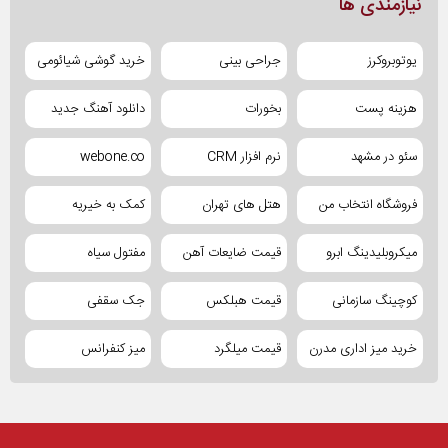
نیازمندی ها
یوتوبروکرز
جراحی بینی
خرید گوشی شیائومی
هزینه پست
بخورات
دانلود آهنگ جدید
سئو در مشهد
نرم افزار CRM
webone.co
فروشگاه انتخاب من
هتل های تهران
کمک به خیریه
میکروبلیدینگ ابرو
قیمت ضایعات آهن
مفتول سیاه
کوچینگ سازمانی
قیمت هبلکس
جک سقفی
خرید میز اداری مدرن
قیمت میلگرد
میز کنفرانس