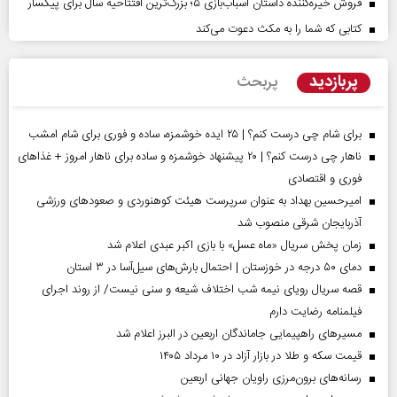
فروش خیره‌کننده داستان اسباب‌بازی ۵؛ بزرگ‌ترین افتتاحیه سال برای پیکسار
کتابی که شما را به مکث دعوت می‌کند
پربازدید
پربحث
برای شام چی درست کنم؟ | ۲۵ ایده خوشمزه، ساده و فوری برای شام امشب
ناهار چی درست کنم؟ | ۲۰ پیشنهاد خوشمزه و ساده برای ناهار امروز + غذاهای
فوری و اقتصادی
امیرحسین بهداد به عنوان سرپرست هیئت کوهنوردی و صعودهای ورزشی
آذربایجان شرقی منصوب شد
زمان پخش سریال «ماه عسل» با بازی اکبر عبدی اعلام شد
دمای ۵۰ درجه در خوزستان | احتمال بارش‌های سیل‌آسا در ۳ استان
قصه سریال رویای نیمه شب اختلاف شیعه و سنی نیست/ از روند اجرای
فیلمنامه رضایت دارم
مسیر‌های راهپیمایی جاماندگان اربعین در البرز اعلام شد
قیمت سکه و طلا در بازار آزاد در ۱۰ مرداد ۱۴۰۵
رسانه‌های برون‌مرزی راویان جهانی اربعین