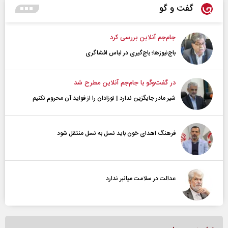
گفت و گو
جام‌جم آنلاین بررسی کرد
باج‌نیوزها؛ باج‌گیری در لباس افشاگری
در گفت‌و‌گو با جام‌جم آنلاین مطرح شد
شیر مادر جایگزین ندارد | نوزادان را از فواید آن محروم نکنیم
فرهنگ اهدای خون باید نسل به نسل منتقل شود
عدالت در سلامت میانبر ندارد