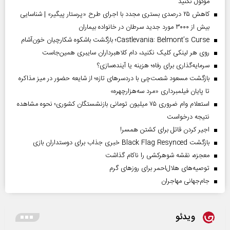
موکول نکنید
کاهش ۲۵ درصدی بستری مجدد با اجرای طرح «پرستار پیگیر» | شناسایی
بیش از ۳۰۰۰ مورد جدید سرطان در خانواده بیماران
Castlevania: Belmont’s Curse؛ بازگشت باشکوه شکارچیان خون‌آشام
روی هر لینکی کلیک نکنید، دام کلاهبرداران سایبری همین‌جاست
سرمایه‌گذاری برای رفاه؛ هزینه یا آینده‌سازی؟
بازگشت مسعود شصت‌چی با دردسر‌های تازه؛ از شایعه حضور در میز مذاکره
تا پایان فیلمبرداری «مرد سه‌هزارچهره»
استعلام وام ضروری ۷۵ میلیون تومانی بازنشستگان کشوری؛ نحوه مشاهده
نتیجه درخواست
اجیر کردن قاتل برای کشتن همسر!
بازگشت Black Flag Resynced خبری جذاب برای دوستداران بازی
معجزه، نقشه شوهرکشی را ناکام گذاشت
توصیه‌های هلال‌احمر برای روز‌های گرم
جام‌جهانی مهاجران
ویدئو