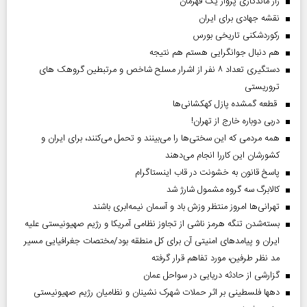
راز ماندگاری پرواز یک قهرمان
نقشه جهادی برای ایران
رکوردشکنی تاریخی بورس
هم دنبال جوانگرایی هستم هم نتیجه
دستگیری تعداد ۸ نفر از اشرار مسلح شاخص و مرتبطین گروهک های
تروریستی
قطعه گمشده پازل کهکشانی‌ها
دربی دوباره خارج از تهران!
همه مردمی که این سختی‌ها را می‌بینند و تحمل می‌کنند، برای ایران و
کشورشان این کاررا انجام می‌دهند
پاسخ قانون به خشونت در قاب اینستاگرام
کالابرگ سه گروه مشمول شارژ شد
تهرانی‌ها امروز منتظر وزش باد و آسمان نیمه‌ابری باشند
بسته‌شدن تنگه هرمز ناشی از تجاوز نظامی آمریکا و رژیم صهیونیستی علیه
ایران و پیامد‌های امنیتی آن برای کل منطقه بود/مختصات جغرافیایی مسیر
مد نظر طرفین، مورد تفاهم قرار گرفته
گزارشی از حادثه دریایی در سواحل عمان
دهها فلسطینی بر اثر حملات شهرک نشینان و نظامیان رژیم صهیونیستی