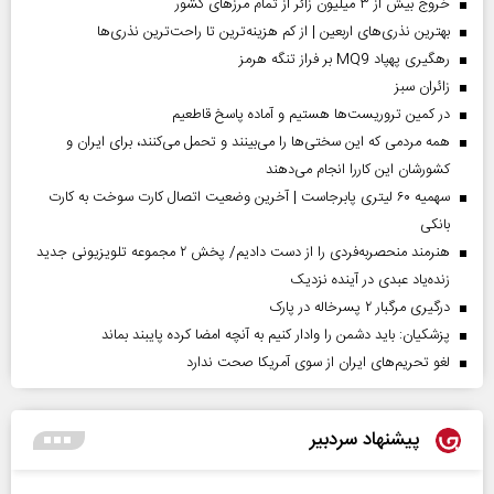
خروج بیش از ۳ میلیون زائر از تمام مرز‌های کشور
بهترین نذری‌های اربعین | از کم هزینه‌ترین تا راحت‌ترین نذری‌ها
رهگیری پهپاد MQ9 بر فراز تنگه هرمز
‌زائران سبز
در کمین تروریست‌ها هستیم و آماده پاسخ قاطعیم
همه مردمی که این سختی‌ها را می‌بینند و تحمل می‌کنند، برای ایران و
کشورشان این کاررا انجام می‌دهند
سهمیه ۶۰ لیتری پابرجاست | آخرین وضعیت اتصال کارت سوخت به کارت
بانکی
هنرمند منحصر‌به‌فردی را از دست دادیم/ پخش ۲ مجموعه تلویزیونی جدید
زنده‌یاد عبدی در آینده نزدیک
درگیری مرگبار ۲ پسرخاله در پارک
پزشکیان: باید دشمن را وادار کنیم به آنچه امضا کرده پایبند بماند
لغو تحریم‌های ایران از سوی آمریکا صحت ندارد
پیشنهاد سردبیر