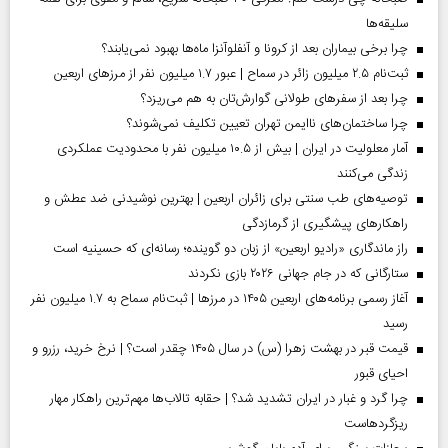
سلیقه‌ها
چرا برخی بیماران بعد از کرونا و آنفلوآنزا ماه‌ها بهبود نمی‌یابند؟
ثبت‌نام ۲.۵ میلیون زائر در سماح | عبور ۱.۷ میلیون نفر از مرز‌های اربعین
چرا بعد از سفرهای طولانی گوارش‌تان به هم می‌ریزد؟
چرا ساختمان‌های ناایمن تهران تعیین تکلیف نمی‌شوند؟
آمار معلولیت در ایران | بیش از ۱۰.۵ میلیون نفر با محدودیت عملکردی
زندگی می‌کنند
توصیه‌های طب سنتی برای زائران اربعین | بهترین نوشیدنی ضد عطش و
راهکارهای پیشگیری از گرمازدگی
راز ماندگاری «رادیو اربعین» از زبان دو گوینده؛ رسانه‌ای که حسینیه است
ستارگانی که در جام جهانی ۲۰۲۶ بازی نکردند
آغاز رسمی برنامه‌های اربعین ۱۴۰۵ در مرز‌ها | ثبت‌نام سماح به ۱.۷ میلیون نفر
رسید
قیمت قبر در بهشت زهرا (س) در سال ۱۴۰۵ چقدر است؟ | نرخ خرید، رزرو و
احیای قبور
چرا گرد و غبار در ایران تشدید شد؟ | حقابه تالاب‌ها مهم‌ترین راهکار مهار
ریزگردهاست