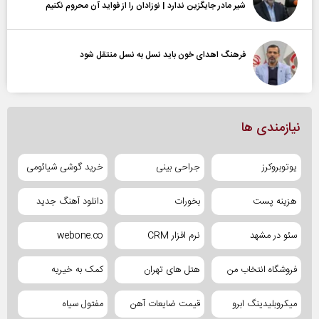
شیر مادر جایگزین ندارد | نوزادان را از فواید آن محروم نکنیم
فرهنگ اهدای خون باید نسل به نسل منتقل شود
نیازمندی ها
یوتوبروکرز
جراحی بینی
خرید گوشی شیائومی
هزینه پست
بخورات
دانلود آهنگ جدید
سئو در مشهد
نرم افزار CRM
webone.co
فروشگاه انتخاب من
هتل های تهران
کمک به خیریه
میکروبلیدینگ ابرو
قیمت ضایعات آهن
مفتول سیاه