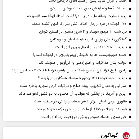
جنگ با ایران شاید یکی از اشتباه‌های تاریخی باشد
عملیات گسترده ارتش یمن علیه نیروهای سعودی
پیام تسلیت رسانه ملی در پی درگذشت استاد ابوالقاسم قاسم‌زاده
۳۰۰ کودک در غزه از زمان اعلام آتش بس تا کنون کشته شدند
بازداشت ۲۱ مزدور موساد و ۴ شرور مسلح در استان کرمان
گفتگوی تلفنی وزرای امور خارجه ایران و موریتانی
ببینید | اتحاد مقدس، از اصولی‌ترین امور است
حمله صهیونیست ها به خبرنگار پرس‌تی‌وی در اردوگاه قلندیا
دولت لبنان مذاکرات و امتیازدهی به تل‌آویو را متوقف کند
پایان طرح ترافیکی اربعین ۱۴۰۵ پلیس راهور فراجا با ثبت ۶۷ میلیون تردد
ببینید | خود فروخته‌ها چطور با موساد همکاری می‌کردند؟
اسرائیل به دنبال تخریب روند صلح و بی‌ثبات کردن سوریه و غزه است
ایران و آمریکا در جنگی که عواقب آن محدود به دو کشور نخواهد ماند
فناوری بومی ایران، برتر از هر سامانه وارداتی در منطقه است
فرمانده نهاجا: در دفاع از ملت ایران جان برکف خواهیم بود
خبر ستون اعتماد عمومی و رکن مرجعیت رسانه‌ای است
گوناگون