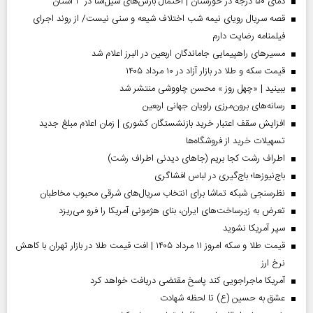
دمای ۵۰ درجه در خوزستان | احتمال بارش‌های سیل‌آسا در ۳ استان
قصه سریال رویای نیمه شب اختلاف شیعه و سنی نیست/ از روند اجرای
فیلمنامه رضایت دارم
مسیر‌های راهپیمایی جاماندگان اربعین در البرز اعلام شد
قیمت سکه و طلا در بازار آزاد در ۱۰ مرداد ۱۴۰۵
ببینید | «چهل روز » محسن چاووشی منتشر شد
رسانه‌های برون‌مرزی راویان جهانی اربعین
افزایش سقف اعتبار خرید بازنشستگان کشوری | زمان اعلام مبلغ جدید
تسهیلات خرید از فروشگاه‌ها
اطراف رشت کجا بریم (جاهای دیدنی اطراف رشت)
باج‌نیوزها؛ باج‌گیری در لباس افشاگری
نظرسنجی شبکه تماشا برای انتخاب سریال‌های شرقی محبوب مخاطبان
تعرض به زیرساخت‌های ایران، بنای هژمونی آمریکا را فرو می‌ریزد
سپر آمریکا نشوید
قیمت طلا و سکه امروز ۱۱ مرداد ۱۴۰۵ | افت قیمت طلا در بازار تهران با کاهش
نرخ ارز
آمریکا ماجراجویی کند پاسخ مقتضی دریافت خواهد کرد
عشق به حسین (ع) تا لحظه شهادت