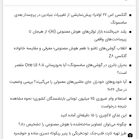
گلکسی اس ۲۷ اولترا؛ پیش‌نمایشی از تغییرات بنیادین در پرچمدار بعدی
سامسونگ
رشد خیره‌کننده بازار توکن‌های هوش مصنوعی (AI)؛ از هیجان تا
زیرساخت‌های واقعی
انقلاب گوشی‌های تاشو‌ با طعم هوش مصنوعی؛ معرفی و مقایسه خانواده
گلکسی Z۸
بحران باتری در گوشی‌های سامسونگ؛ آیا به‌روزرسانی One UI ۸.۵ مقصر
است؟
آیا خودروهای خودران جای ماشین‌های معمولی را می‌گیرند؟ بررسی وضعیت
در سال ۲۰۲۶
استعلام وام ضروری ۷۵ میلیون تومانی بازنشستگان کشوری؛ نحوه مشاهده
نتیجه درخواست
این غذای لاکچری را ۱۵ دقیقه‌ای آماده کنید
چگونه می‌توان تصاویر ساخته‌شده با هوش مصنوعی را تشخیص داد؟
طرز تهیه تارت فلپ‌جک توت‌فرنگی با پنیر ریکوتا؛ دسری ساده و خوشمزه