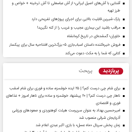
آشنایی با آش‌های اصیل ایرانی؛ از آش عباسعلی تا آش ترخینه + خواص و
طرز تهیه
پارک شیرین قابلیت‌ بالایی برای اجرای پروژهای تفریحی دارد
مراقب باشید این بیماری عجیب و غریب را از کنه نگیرید!
خاوران؛ گمشده‌ای در تاریخ کرمانشاه
فروش خیره‌کننده داستان اسباب‌بازی ۵؛ بزرگ‌ترین افتتاحیه سال برای پیکسار
کتابی که شما را به مکث دعوت می‌کند
پربازدید
پربحث
برای شام چی درست کنم؟ | ۲۵ ایده خوشمزه، ساده و فوری برای شام امشب
ناهار چی درست کنم؟ | ۲۰ پیشنهاد خوشمزه و ساده برای ناهار امروز + غذاهای
فوری و اقتصادی
امیرحسین بهداد به عنوان سرپرست هیئت کوهنوردی و صعودهای ورزشی
آذربایجان شرقی منصوب شد
زمان پخش سریال «ماه عسل» با بازی اکبر عبدی اعلام شد