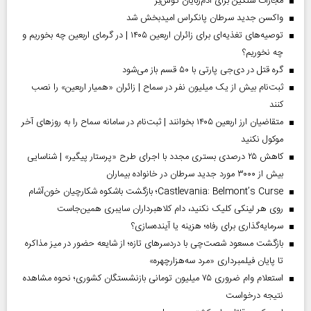
مجازات سنگین برای آدم‌ربایان گوش‌بر
واکسن جدید سرطان پانکراس امیدبخش شد
توصیه‌های تغذیه‌ای برای زائران اربعین ۱۴۰۵ | در گرمای اربعین چه بخوریم و
چه نخوریم؟
گره قتل در دی‌جی پارتی با ۵۰ قسم باز می‌شود
ثبت‌نام بیش از یک میلیون نفر در سماح | زائران «همیار اربعین» را نصب
کنند
متقاضیان ارز اربعین ۱۴۰۵ بخوانند | ثبت‌نام در سامانه سماح را به روز‌های آخر
موکول نکنید
کاهش ۲۵ درصدی بستری مجدد با اجرای طرح «پرستار پیگیر» | شناسایی
بیش از ۳۰۰۰ مورد جدید سرطان در خانواده بیماران
Castlevania: Belmont’s Curse؛ بازگشت باشکوه شکارچیان خون‌آشام
روی هر لینکی کلیک نکنید، دام کلاهبرداران سایبری همین‌جاست
سرمایه‌گذاری برای رفاه؛ هزینه یا آینده‌سازی؟
بازگشت مسعود شصت‌چی با دردسر‌های تازه؛ از شایعه حضور در میز مذاکره
تا پایان فیلمبرداری «مرد سه‌هزارچهره»
استعلام وام ضروری ۷۵ میلیون تومانی بازنشستگان کشوری؛ نحوه مشاهده
نتیجه درخواست