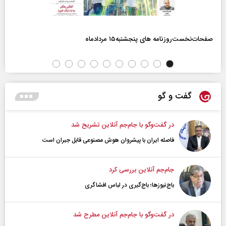
صفحات‌نخست‌روزنامه ها‌ی پنجشنبه‌۱۵ مردادماه
گفت و گو
در گفت‌و‌گو با جام‌جم آنلاین تشریح شد
فاصله ایران با پیشرو‌ان هوش مصنوعی قابل جبران است
جام‌جم آنلاین بررسی کرد
باج‌نیوزها؛ باج‌گیری در لباس افشاگری
در گفت‌و‌گو با جام‌جم آنلاین مطرح شد