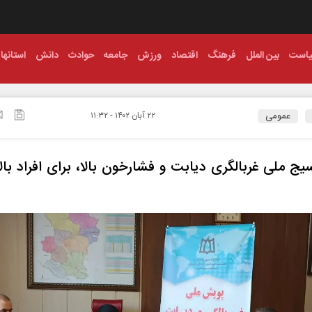
است
بین الملل
فرهنگ
اقتصاد
ورزش
جامعه
حوادث
دانش
استانها
عمومی
۲۲ آبان ۱۴۰۲ - ۱۱:۳۲