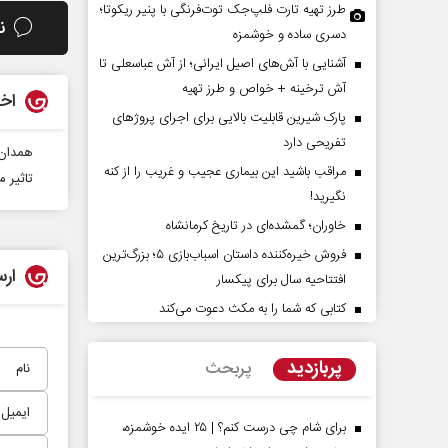
طرز تهیه تارت فلپ‌جک توت‌فرنگی با پنیر ریکوتا؛
ن
دسری ساده و خوشمزه
آشنایی با آش‌های اصیل ایرانی؛ از آش عباسعلی تا
آش ترخینه + خواص و طرز تهیه
اخب
پارک شیرین قابلیت‌ بالایی برای اجرای پروژهای
تفریحی دارد
همدان 
مراقب باشید این بیماری عجیب و غریب را از کنه
تاثیر 
نگیرید!
خاوران؛ گمشده‌ای در تاریخ کرمانشاه
پشت‌پرده تهدیدات کوتاه‏‌مدت و
اربعین نماد مقاومت 
ادعا‌های خلاف واقع آمریکا
فروش خیره‌کننده داستان اسباب‌بازی ۵؛ بزرگ‌ترین
استکبار‌
ارس
افتتاحیه سال برای پیکسار
لیمی‌نمین - تحلیلگر مسائل سیاسی
رحمت‌الله نوروزی - عضو کمیسیون
کتابی که شما را به مکث دعوت می‌کند
مجلس
پربازدید
پربحث
برای شام چی درست کنم؟ | ۲۵ ایده خوشمزه،