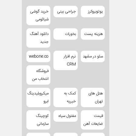
یوتوبروکرز
جراحی بینی
خرید گوشی
شیائومی
هزینه پست
بخورات
دانلود آهنگ
جدید
سئو در مشهد
نرم افزار
webone.co
CRM
فروشگاه
انتخاب من
هتل های
کمک به
میکروبلیدینگ
تهران
خیریه
ابرو
قیمت
مفتول سیاه
کوچینگ
ضایعات آهن
سازمانی