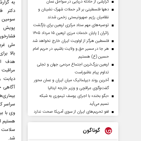
گزارشی از حادثه دریایی در سواحل عمان
به گزار
دهها فلسطینی بر اثر حملات شهرک نشینان و
دکتر ف
نظامیان رژیم صهیونیستی زخمی شدند
سومین ج
توصیه‌های مهم ستاد مرکزی اربعین برای بازگشت
پویش م
زائران | پایان خدمات مرزی اربعین ۱۵ مرداد ۱۴۰۵
فشارخون
فلسطین هرگز از اولویت ایران خارج نخواهد شد
ملی غرب
هر جا در مسیر حق و ولایت باشیم، در حریم امام
حسین (ع) هستیم
هدف اف
اربعین بزرگ‌ترین اجتماع مردمی جهان و تجلی
مراقبت و
تداوم پیام عاشوراست
دیابت و
آخرین روند دیپلماتیک میان ایران و عمان محور
آگاهی ج
گفت‌وگوی عراقچی و وزیر خارجه ایتالیا
«بگو بخند» با اجرای یوسف تیموری به شبکه
سراسر کش
نسیم می‌آید
لغو تحریم‌های ایران از سوی آمریکا صحت ندارد
وی با بی
هستیم ا
سلامت ش
گوناگون
شد.