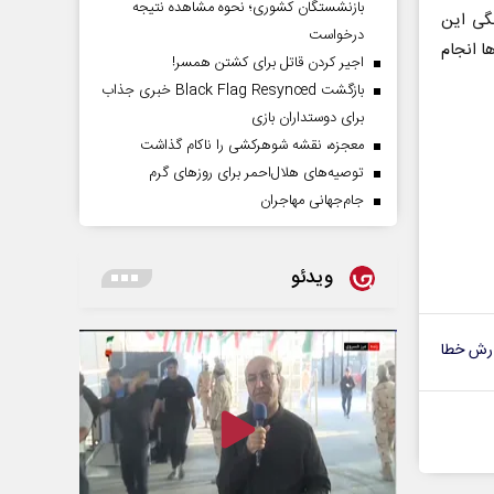
بازنشستگان کشوری؛ نحوه مشاهده نتیجه
گی این
درخواست
 انجام
اجیر کردن قاتل برای کشتن همسر!
بازگشت Black Flag Resynced خبری جذاب
برای دوستداران بازی
معجزه، نقشه شوهرکشی را ناکام گذاشت
توصیه‌های هلال‌احمر برای روز‌های گرم
جام‌جهانی مهاجران
ویدئو
رش خطا