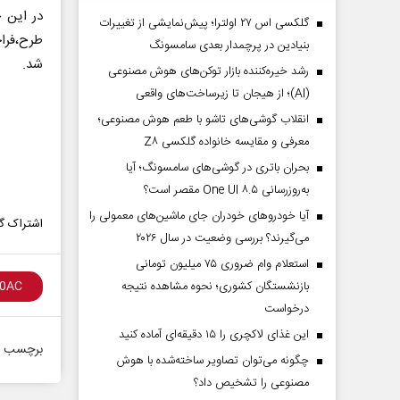
در این 
گلکسی اس ۲۷ اولترا؛ پیش‌نمایشی از تغییرات
طرح،فرا
بنیادین در پرچمدار بعدی سامسونگ
شد.
رشد خیره‌کننده بازار توکن‌های هوش مصنوعی
(AI)؛ از هیجان تا زیرساخت‌های واقعی
انقلاب گوشی‌های تاشو‌ با طعم هوش مصنوعی؛
معرفی و مقایسه خانواده گلکسی Z۸
بحران باتری در گوشی‌های سامسونگ؛ آیا
به‌روزرسانی One UI ۸.۵ مقصر است؟
آیا خودروهای خودران جای ماشین‌های معمولی را
اشتراک گذ
می‌گیرند؟ بررسی وضعیت در سال ۲۰۲۶
استعلام وام ضروری ۷۵ میلیون تومانی
بازنشستگان کشوری؛ نحوه مشاهده نتیجه
درخواست
این غذای لاکچری را ۱۵ دقیقه‌ای آماده کنید
برچسب ه
چگونه می‌توان تصاویر ساخته‌شده با هوش
مصنوعی را تشخیص داد؟