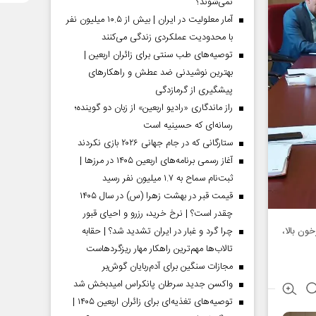
نمی‌شوند؟
آمار معلولیت در ایران | بیش از ۱۰.۵ میلیون نفر
با محدودیت عملکردی زندگی می‌کنند
توصیه‌های طب سنتی برای زائران اربعین |
بهترین نوشیدنی ضد عطش و راهکارهای
پیشگیری از گرمازدگی
راز ماندگاری «رادیو اربعین» از زبان دو گوینده؛
رسانه‌ای که حسینیه است
ستارگانی که در جام جهانی ۲۰۲۶ بازی نکردند
آغاز رسمی برنامه‌های اربعین ۱۴۰۵ در مرز‌ها |
ثبت‌نام سماح به ۱.۷ میلیون نفر رسید
قیمت قبر در بهشت زهرا (س) در سال ۱۴۰۵
چقدر است؟ | نرخ خرید، رزرو و احیای قبور
ون بالا،
چرا گرد و غبار در ایران تشدید شد؟ | حقابه
تالاب‌ها مهم‌ترین راهکار مهار ریزگردهاست
مجازات سنگین برای آدم‌ربایان گوش‌بر
واکسن جدید سرطان پانکراس امیدبخش شد
توصیه‌های تغذیه‌ای برای زائران اربعین ۱۴۰۵ |