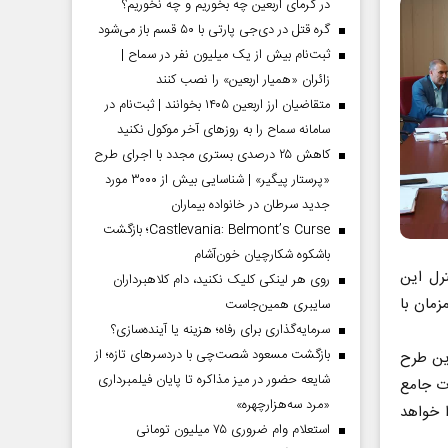
در گرمای اربعین چه بخوریم و چه نخوریم؟
گره قتل در دی‌جی پارتی با ۵۰ قسم باز می‌شود
ثبت‌نام بیش از یک میلیون نفر در سماح |
زائران «همیار اربعین» را نصب کنند
متقاضیان ارز اربعین ۱۴۰۵ بخوانند | ثبت‌نام در
سامانه سماح را به روز‌های آخر موکول نکنید
کاهش ۲۵ درصدی بستری مجدد با اجرای طرح
«پرستار پیگیر» | شناسایی بیش از ۳۰۰۰ مورد
جدید سرطان در خانواده بیماران
Castlevania: Belmont’s Curse؛ بازگشت
باشکوه شکارچیان خون‌آشام
رل این
روی هر لینکی کلیک نکنید، دام کلاهبرداران
ی همزمان با
سایبری همین‌جاست
سرمایه‌گذاری برای رفاه؛ هزینه یا آینده‌سازی؟
بازگشت مسعود شصت‌چی با دردسر‌های تازه؛ از
این طرح
شایعه حضور در میز مذاکره تا پایان فیلمبرداری
ت جامع
«مرد سه‌هزارچهره»
 خواهد
استعلام وام ضروری ۷۵ میلیون تومانی