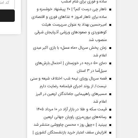
ساده و فوری برای شام امشب
ناهار چی درست کنم؟ | ۲۰ پیشنهاد خوشمزه و
ساده برای ناهار امروز + غذاهای فوری و اقتصادی
امیرحسین بهداد به عنوان سرپرست هیئت
کوهنوردی و صعودهای ورزشی آذربایجان شرقی
منصوب شد
زمان پخش سریال «ماه عسل» با بازی اکبر عبدی
اعلام شد
دمای ۵۰ درجه در خوزستان | احتمال بارش‌های
سیل‌آسا در ۳ استان
قصه سریال رویای نیمه شب اختلاف شیعه و سنی
نیست/ از روند اجرای فیلمنامه رضایت دارم
مردادماه
صفحات نخست روزنامه ها‌ی‌سه‌شنبه ۶ مردادماه
صفحات
مسیر‌های راهپیمایی جاماندگان اربعین در البرز
اعلام شد
قیمت سکه و طلا در بازار آزاد در ۱۰ مرداد ۱۴۰۵
رسانه‌های برون‌مرزی راویان جهانی اربعین
ببینید | «چهل روز » محسن چاووشی منتشر شد
افزایش سقف اعتبار خرید بازنشستگان کشوری |