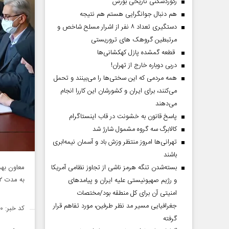
رکوردشکنی تاریخی بورس
هم دنبال جوانگرایی هستم هم نتیجه
دستگیری تعداد ۸ نفر از اشرار مسلح شاخص و
مرتبطین گروهک های تروریستی
قطعه گمشده پازل کهکشانی‌ها
دربی دوباره خارج از تهران!
همه مردمی که این سختی‌ها را می‌بینند و تحمل
می‌کنند، برای ایران و کشورشان این کاررا انجام
می‌دهند
پاسخ قانون به خشونت در قاب اینستاگرام
کالابرگ سه گروه مشمول شارژ شد
تهرانی‌ها امروز منتظر وزش باد و آسمان نیمه‌ابری
باشند
معاون بهد
بسته‌شدن تنگه هرمز ناشی از تجاوز نظامی آمریکا
به مدت ۲ ماه برای افراد بالای ۱۸ سال خبر داد.
و رژیم صهیونیستی علیه ایران و پیامد‌های
امنیتی آن برای کل منطقه بود/مختصات
جغرافیایی مسیر مد نظر طرفین، مورد تفاهم قرار
کد خبر: ۱۴۳۰۶۰۰
گرفته