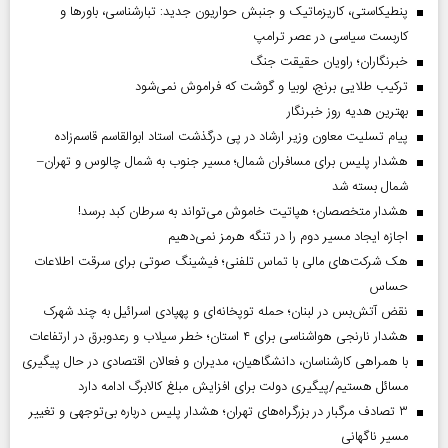
پنطیکاستی، کاریزماتیک و جنبش حواریون جدید: تبارشناسی، باور‌ها و
کاربست سیاسی در عصر ترامپ
خبرنگاران؛ راویان حقیقت جنگ
ترکیب طلایی برنج، لوبیا و گوشت که فراموش نمی‌شود
بهترین هدیه روز خبرنگار
پیام تسلیت معاون وزیر ارشاد در پی درگذشت استاد ابوالقاسم قاسم‌زاده
هشدار پلیس برای مسافران شمال؛ مسیر جنوب به شمال چالوس و تهران–
شمال بسته شد
هشدار متخصصان؛ هپاتیت خاموش می‌تواند به سرطان کبد برسد!
اجازه ایجاد مسیر دوم را در تنگه هرمز نمی‌دهیم
هک شرکت‌های مالی با تماس تلفنی؛ فیشینگ صوتی برای سرقت اطلاعات
حساس
نقض آتش‌بس در لبنان؛ حمله توپخانه‌ای و پهپادی اسرائیل به چند شهرک
هشدار نارنجی هواشناسی برای ۴ استان؛ خطر سیلاب و رعدوبرق در ارتفاعات
با همراهی کارشناسان، دانشگاهیان، مدیران و فعالان اقتصادی در حال پیگیری
مسائل هستیم/پیگیری دولت برای افزایش مبلغ کالابرگ ادامه دارد
۳ تصادف مرگبار در بزرگراه‌های تهران؛ هشدار پلیس درباره بی‌توجهی و تغییر
مسیر ناگهانی