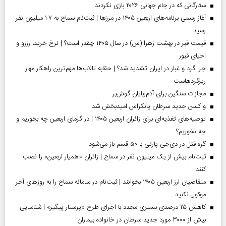
ستارگانی که در جام جهانی ۲۰۲۶ بازی نکردند
آغاز رسمی برنامه‌های اربعین ۱۴۰۵ در مرز‌ها | ثبت‌نام سماح به ۱.۷ میلیون نفر
رسید
قیمت قبر در بهشت زهرا (س) در سال ۱۴۰۵ چقدر است؟ | نرخ خرید، رزرو و
احیای قبور
چرا گرد و غبار در ایران تشدید شد؟ | حقابه تالاب‌ها مهم‌ترین راهکار مهار
ریزگردهاست
مجازات سنگین برای آدم‌ربایان گوش‌بر
واکسن جدید سرطان پانکراس امیدبخش شد
توصیه‌های تغذیه‌ای برای زائران اربعین ۱۴۰۵ | در گرمای اربعین چه بخوریم و
چه نخوریم؟
گره قتل در دی‌جی پارتی با ۵۰ قسم باز می‌شود
ثبت‌نام بیش از یک میلیون نفر در سماح | زائران «همیار اربعین» را نصب
کنند
متقاضیان ارز اربعین ۱۴۰۵ بخوانند | ثبت‌نام در سامانه سماح را به روز‌های آخر
موکول نکنید
کاهش ۲۵ درصدی بستری مجدد با اجرای طرح «پرستار پیگیر» | شناسایی
بیش از ۳۰۰۰ مورد جدید سرطان در خانواده بیماران