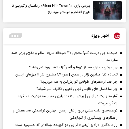
بررسی بازی Silent Hill: Townfall؛ از داستان و گیم‌پلی تا
تاریخ انتشار و سیستم مورد نیاز
اخبار ویژه
صبحانه چی درست کنم؟ معرفی ۳۰ صبحانه سریع، سالم و مقوی برای همه
سلیقه‌ها
چرا برخی بیماران بعد از کرونا و آنفلوآنزا ماه‌ها بهبود نمی‌یابند؟
ثبت‌نام ۲.۵ میلیون زائر در سماح | عبور ۱.۷ میلیون نفر از مرز‌های اربعین
چرا بعد از سفرهای طولانی گوارش‌تان به هم می‌ریزد؟
چرا ساختمان‌های ناایمن تهران تعیین تکلیف نمی‌شوند؟
آمار معلولیت در ایران | بیش از ۱۰.۵ میلیون نفر با محدودیت عملکردی
زندگی می‌کنند
توصیه‌های طب سنتی برای زائران اربعین | بهترین نوشیدنی ضد عطش و
راهکارهای پیشگیری از گرمازدگی
راز ماندگاری «رادیو اربعین» از زبان دو گوینده؛ رسانه‌ای که حسینیه است