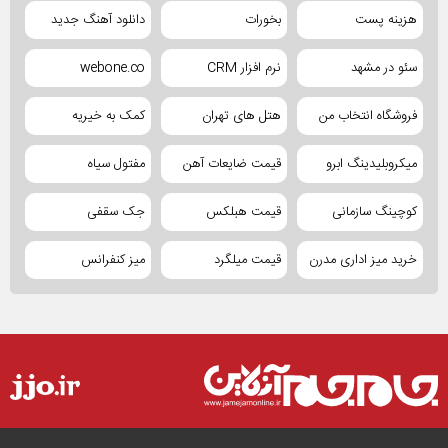
هزینه پست
بخورات
دانلود آهنگ جدید
سئو در مشهد
نرم افزار CRM
webone.co
فروشگاه انتخاب من
هتل های تهران
کمک به خیریه
میکروبلیدینگ ابرو
قیمت ضایعات آهن
مفتول سیاه
کوچینگ سازمانی
قیمت هبلکس
جک سقفی
خرید میز اداری مدرن
قیمت میلگرد
میز کنفرانس