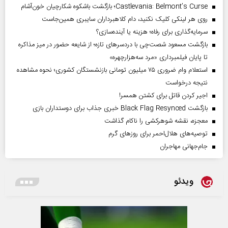
Castlevania: Belmont’s Curse؛ بازگشت باشکوه شکارچیان خون‌آشام
روی هر لینکی کلیک نکنید، دام کلاهبرداران سایبری همین‌جاست
سرمایه‌گذاری برای رفاه؛ هزینه یا آینده‌سازی؟
بازگشت مسعود شصت‌چی با دردسر‌های تازه؛ از شایعه حضور در میز مذاکره
تا پایان فیلمبرداری «مرد سه‌هزارچهره»
استعلام وام ضروری ۷۵ میلیون تومانی بازنشستگان کشوری؛ نحوه مشاهده
نتیجه درخواست
اجیر کردن قاتل برای کشتن همسر!
بازگشت Black Flag Resynced خبری جذاب برای دوستداران بازی
معجزه، نقشه شوهرکشی را ناکام گذاشت
توصیه‌های هلال‌احمر برای روز‌های گرم
جام‌جهانی مهاجران
ویدئو