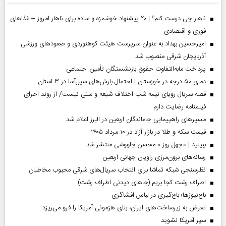
ناهار چی درست کنم؟ | ۲۰ پیشنهاد خوشمزه و ساده برای ناهار امروز + غذاهای
فوری و اقتصادی
امیرحسین بهداد به عنوان سرپرست هیئت کوهنوردی و صعودهای ورزشی
آذربایجان شرقی منصوب شد
پرداخت مابه‌التفاوت حقوق بازنشستگان تأمین اجتماعی
دمای ۵۰ درجه در خوزستان | احتمال بارش‌های سیل‌آسا در ۳ استان
قصه سریال رویای نیمه شب اختلاف شیعه و سنی نیست/ از روند اجرای
فیلمنامه رضایت دارم
مسیر‌های راهپیمایی جاماندگان اربعین در البرز اعلام شد
قیمت سکه و طلا در بازار آزاد در ۱۰ مرداد ۱۴۰۵
ببینید | «چهل روز » محسن چاووشی منتشر شد
رسانه‌های برون‌مرزی راویان جهانی اربعین
نظرسنجی شبکه تماشا برای انتخاب سریال‌های شرقی محبوب مخاطبان
اطراف رشت کجا بریم (جاهای دیدنی اطراف رشت)
باج‌نیوزها؛ باج‌گیری در لباس افشاگری
تعرض به زیرساخت‌های ایران، بنای هژمونی آمریکا را فرو می‌ریزد
سپر آمریکا نشوید