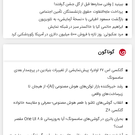
ببینید | وقتی ستاره‌ها قبل از گل جشن گرفتند!
پرداخت مابه‌التفاوت حقوق بازنشستگان تأمین اجتماعی
بازگشت مسعود اطیابی با «نسخهٔ آزمایشی» به تلویزیون
ابراهیم حاتمی کیا با خاکستر سبز در شبکه نمایش
مرد عنکبوتی: روز تازه با فروش ۵۰۰ میلیون دلاری در آمریکا رکوردشکنی کرد
گوناگون
گلکسی اس ۲۷ اولترا؛ پیش‌نمایشی از تغییرات بنیادین در پرچمدار بعدی
سامسونگ
رشد خیره‌کننده بازار توکن‌های هوش مصنوعی (AI)؛ از هیجان تا
زیرساخت‌های واقعی
انقلاب گوشی‌های تاشو‌ با طعم هوش مصنوعی؛ معرفی و مقایسه خانواده
گلکسی Z۸
بحران باتری در گوشی‌های سامسونگ؛ آیا به‌روزرسانی One UI ۸.۵ مقصر
است؟