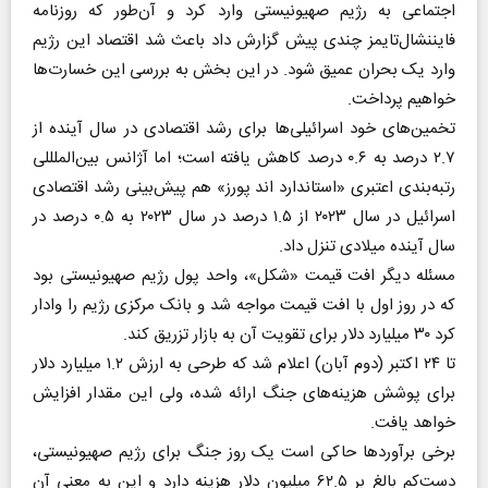
اجتماعی به رژیم صهیونیستی وارد کرد و آن‌طور که روزنامه
فایننشال‌تایمز چندی پیش گزارش داد باعث شد اقتصاد این رژیم
وارد یک بحران عمیق شود. در این بخش به بررسی این خسارت‌ها
خواهیم پرداخت.
تخمین‌های خود اسرائیلی‌ها برای رشد اقتصادی در سال آینده از
۲.۷ درصد به ۰.۶ درصد کاهش یافته است؛ اما آژانس بین‌الملللی
رتبه‌بندی اعتبری «استاندارد اند پورز» هم پیش‌بینی رشد اقتصادی
اسرائیل در سال ۲۰۲۳ از ۱.۵ درصد در سال ۲۰۲۳ به ۰.۵ درصد در
سال آینده میلادی تنزل داد.
مسئله دیگر افت قیمت «شکل»، واحد پول رژیم صهیونیستی بود
که در روز اول با افت قیمت مواجه شد و بانک مرکزی رژیم را وادار
کرد ۳۰ میلیارد دلار برای تقویت آن به بازار تزریق کند.
تا ۲۴ اکتبر (دوم آبان) اعلام شد که طرحی به ارزش ۱.۲ میلیارد دلار
برای پوشش هزینه‌های جنگ ارائه شده، ولی این مقدار افزایش
خواهد یافت.
برخی برآورد‌ها حاکی است یک روز جنگ برای رژیم صهیونیستی،
دست‌کم بالغ بر ۶۲.۵ میلیون دلار هزینه دارد و این به معنی آن