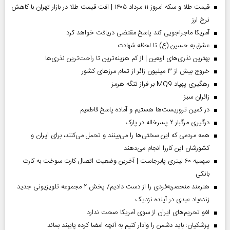
قیمت طلا و سکه امروز ۱۱ مرداد ۱۴۰۵ | افت قیمت طلا در بازار تهران با کاهش
نرخ ارز
آمریکا ماجراجویی کند پاسخ مقتضی دریافت خواهد کرد
عشق به حسین (ع) تا لحظه شهادت
بهترین نذری‌های اربعین | از کم هزینه‌ترین تا راحت‌ترین نذری‌ها
خروج بیش از ۳ میلیون زائر از تمام مرز‌های کشور
رهگیری پهپاد MQ9 بر فراز تنگه هرمز
‌زائران سبز
در کمین تروریست‌ها هستیم و آماده پاسخ قاطعیم
درگیری مرگبار ۲ پسرخاله در پارک
همه مردمی که این سختی‌ها را می‌بینند و تحمل می‌کنند، برای ایران و
کشورشان این کاررا انجام می‌دهند
سهمیه ۶۰ لیتری پابرجاست | آخرین وضعیت اتصال کارت سوخت به کارت
بانکی
هنرمند منحصر‌به‌فردی را از دست دادیم/ پخش ۲ مجموعه تلویزیونی جدید
زنده‌یاد عبدی در آینده نزدیک
لغو تحریم‌های ایران از سوی آمریکا صحت ندارد
پزشکیان: باید دشمن را وادار کنیم به آنچه امضا کرده پایبند بماند