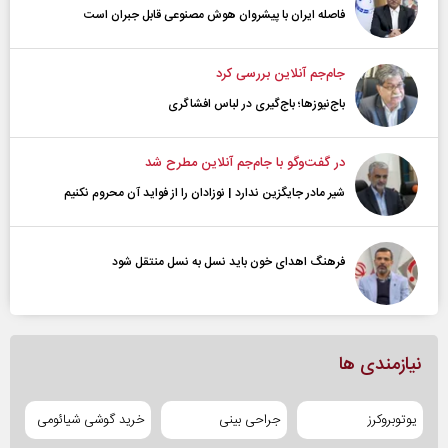
فاصله ایران با پیشرو‌ان هوش مصنوعی قابل جبران است
جام‌جم آنلاین بررسی کرد
باج‌نیوزها؛ باج‌گیری در لباس افشاگری
در گفت‌و‌گو با جام‌جم آنلاین مطرح شد
شیر مادر جایگزین ندارد | نوزادان را از فواید آن محروم نکنیم
فرهنگ اهدای خون باید نسل به نسل منتقل شود
نیازمندی ها
یوتوبروکرز
جراحی بینی
خرید گوشی شیائومی