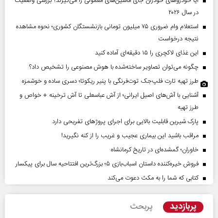
آیا خودروهای خودران جای ماشین‌های معمولی را می‌گیرند؟ بررسی وضعیت
در سال ۲۰۲۶
استعلام وام ضروری ۷۵ میلیون تومانی بازنشستگان کشوری؛ نحوه مشاهده
نتیجه درخواست
این غذای لاکچری را ۱۵ دقیقه‌ای آماده کنید
چگونه می‌توان تصاویر ساخته‌شده با هوش مصنوعی را تشخیص داد؟
طرز تهیه تارت فلپ‌جک توت‌فرنگی با پنیر ریکوتا؛ دسری ساده و خوشمزه
آشنایی با آش‌های اصیل ایرانی؛ از آش عباسعلی تا آش ترخینه + خواص و
طرز تهیه
پارک شیرین قابلیت‌ بالایی برای اجرای پروژهای تفریحی دارد
مراقب باشید این بیماری عجیب و غریب را از کنه نگیرید!
خاوران؛ گمشده‌ای در تاریخ کرمانشاه
فروش خیره‌کننده داستان اسباب‌بازی ۵؛ بزرگ‌ترین افتتاحیه سال برای پیکسار
کتابی که شما را به مکث دعوت می‌کند
پربازدید
پربحث