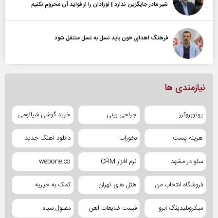
شیر مادر جایگزین ندارد | نوزادان را از فواید آن محروم نکنیم
فرهنگ اهدای خون باید نسل به نسل منتقل شود
نیازمندی ها
یوتوبروکرز
جراحی بینی
خرید گوشی شیائومی
هزینه پست
بخورات
دانلود آهنگ جدید
سئو در مشهد
نرم افزار CRM
webone.co
فروشگاه انتخاب من
هتل های تهران
کمک به خیریه
میکروبلیدینگ ابرو
قیمت ضایعات آهن
مفتول سیاه