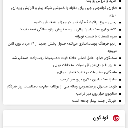
خرید و فروش روایت!
فناوری کوانتومی چین برای مقابله با خاموشی شبکه برق و افزایش پایداری
انرژی
یحیی سریع: پالایشگاه آرامکو را در جیزان هدف قرار دادیم
کلاهبرداری ۱۰۰ میلیارد ریالی با وعده فروش لوازم خانگی نصف قیمت!
میوه تابستانه با قیمت نوبرانه
رادیو فرهنگ پوست‌اندازی می‌کند؛ جدول پخش جدید از ۲۴ مرداد روی آنتن
می‌رود
سخنگوی فراجا: عامل اصلی حادثه فوت «حمیدرضا رجب‌زاده» دستگیر شد
۱۰ روز تا جمع‌بندی کل نمرات امتحانات نهایی
ماندگاری مطبوعات در تندباد فضای مجازی
جایزه ۱۰۰ میلیون دلاری برای سر ترامپ
بازدید مدیرکل روابط‌عمومی رسانه ملی از روزنامه جام‌جم به‌مناسبت روز خبرنگار
سناریوی فرار روی میز ترامپ
خبرنگار چشم بیدار جامعه است
گوناگون