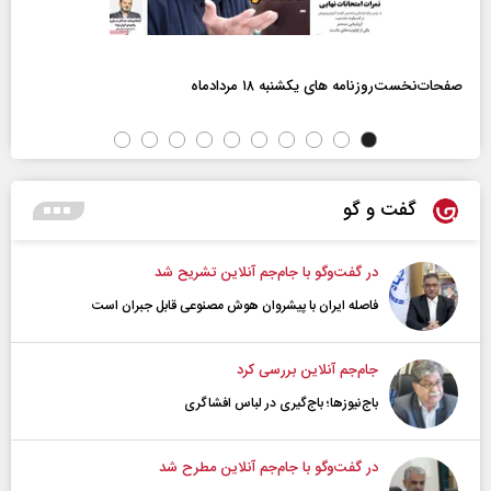
صفحات‌نخست‌روزنامه ها‌ی یکشنبه ۱۸ مردادماه
گفت و گو
در گفت‌و‌گو با جام‌جم آنلاین تشریح شد
فاصله ایران با پیشرو‌ان هوش مصنوعی قابل جبران است
جام‌جم آنلاین بررسی کرد
باج‌نیوزها؛ باج‌گیری در لباس افشاگری
در گفت‌و‌گو با جام‌جم آنلاین مطرح شد