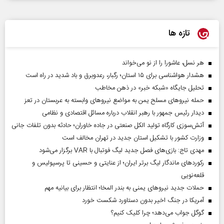
تازه ها
هر نسل، عاشورا را از نو می‌خواند
هشدار هواشناسی برای ۱۵ استان؛ رگبار، رعدوبرق و باد شدید در راه است
تحلیل جایگاه «شبکه خبر» در ذهن مخاطب
حمله نیروهای مسلح یمن به مواضع نیروهای وابسته به عربستان در تعز
دیدار رئیس‌ جمهور با رهبر انقلاب درباره مسائل اقتصادی و نظامی
آتش‌سوزی کارگاه تولید الکل صنعتی در جاده خاوران؛ حادثه بدون تلفات جانی
وزارت کشور با تشکیل استان جدید در تهران مخالف است
مهدی تاج: بازی‌های فصل جدید لیگ فوتبال با VAR برگزار می‌شود
رکورد‌های ماندگار لیگ برتر ایران؛ از عنایتی و حسینی تا پرسپولیس و
قلعه‌نویی
حملات جدید نیروهای یمنی به بندر المخا؛ انتظار برای بیانیه مهم
آمریکا در جنگ اخیر بدون دستاورد شکست خورد
گوگل جواب می‌دهد؛ چرا کلیک کنیم؟