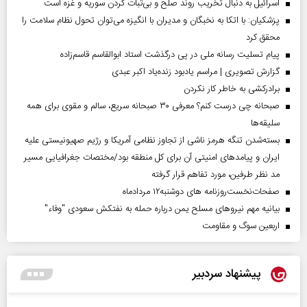
اسرائیل به دنبال تخریب روند صلح و بی‌ثبات کردن سوریه و غزه است
پزشکیان: با اتکا به نخبگان و مدیران با انگیزه می‌توان تحول نظام سلامت را
محقق کرد
پیام تسلیت رسانه ملی در پی درگذشت استاد ابوالقاسم قاسم‌زاده
گزارش تصویری | مراسم یادبود زنده‌یاد اکبر عبدی
برادرکشی به خاطر کار نکردن
صبحانه چی درست کنم؟ معرفی ۳۰ صبحانه سریع، سالم و مقوی برای همه
سلیقه‌ها
بسته‌شدن تنگه هرمز ناشی از تجاوز نظامی آمریکا و رژیم صهیونیستی علیه
ایران و پیامد‌های امنیتی آن برای کل منطقه بود/مختصات جغرافیایی مسیر
مد نظر طرفین، مورد تفاهم قرار گرفته
صفحات‌نخست‌روزنامه ها‌ی دوشنبه‌۱۲ مردادماه
بیانیه مهم نیروهای مسلح یمن درباره حمله به نفتکش سعودی "وفاء"
اربعین سوگ و مقاومت
پیشنهاد سردبیر