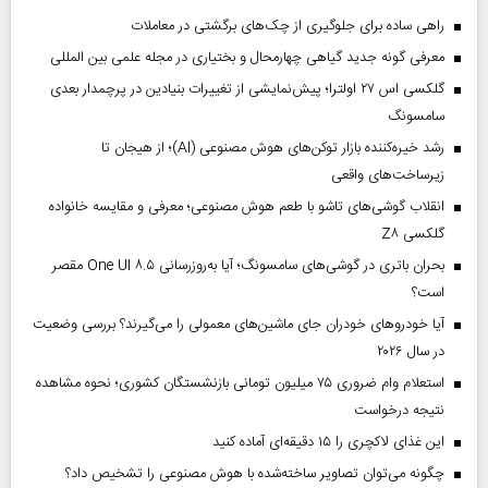
راهی ساده برای جلوگیری از چک‌های برگشتی در معاملات
معرفی گونه جدید گیاهی چهارمحال و بختیاری در مجله علمی بین المللی
گلکسی اس ۲۷ اولترا؛ پیش‌نمایشی از تغییرات بنیادین در پرچمدار بعدی
سامسونگ
رشد خیره‌کننده بازار توکن‌های هوش مصنوعی (AI)؛ از هیجان تا
زیرساخت‌های واقعی
انقلاب گوشی‌های تاشو‌ با طعم هوش مصنوعی؛ معرفی و مقایسه خانواده
گلکسی Z۸
بحران باتری در گوشی‌های سامسونگ؛ آیا به‌روزرسانی One UI ۸.۵ مقصر
است؟
آیا خودروهای خودران جای ماشین‌های معمولی را می‌گیرند؟ بررسی وضعیت
در سال ۲۰۲۶
استعلام وام ضروری ۷۵ میلیون تومانی بازنشستگان کشوری؛ نحوه مشاهده
نتیجه درخواست
این غذای لاکچری را ۱۵ دقیقه‌ای آماده کنید
چگونه می‌توان تصاویر ساخته‌شده با هوش مصنوعی را تشخیص داد؟