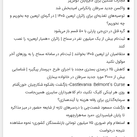
مجازات سنگین برای آدم‌ربایان گوش‌بر
واکسن جدید سرطان پانکراس امیدبخش شد
توصیه‌های تغذیه‌ای برای زائران اربعین ۱۴۰۵ | در گرمای اربعین چه بخوریم و
چه نخوریم؟
گره قتل در دی‌جی پارتی با ۵۰ قسم باز می‌شود
ثبت‌نام بیش از یک میلیون نفر در سماح | زائران «همیار اربعین» را نصب
کنند
متقاضیان ارز اربعین ۱۴۰۵ بخوانند | ثبت‌نام در سامانه سماح را به روز‌های آخر
موکول نکنید
کاهش ۲۵ درصدی بستری مجدد با اجرای طرح «پرستار پیگیر» | شناسایی
بیش از ۳۰۰۰ مورد جدید سرطان در خانواده بیماران
Castlevania: Belmont’s Curse؛ بازگشت باشکوه شکارچیان خون‌آشام
روی هر لینکی کلیک نکنید، دام کلاهبرداران سایبری همین‌جاست
سرمایه‌گذاری برای رفاه؛ هزینه یا آینده‌سازی؟
بازگشت مسعود شصت‌چی با دردسر‌های تازه؛ از شایعه حضور در میز مذاکره
تا پایان فیلمبرداری «مرد سه‌هزارچهره»
استعلام وام ضروری ۷۵ میلیون تومانی بازنشستگان کشوری؛ نحوه مشاهده
نتیجه درخواست