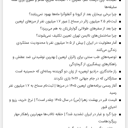
صبحانه چی درست کنم؟ معرفی ۳۰ صبحانه سریع، سالم و مقوی برای همه
سلیقه‌ها
چرا برخی بیماران بعد از کرونا و آنفلوآنزا ماه‌ها بهبود نمی‌یابند؟
ثبت‌نام ۲.۵ میلیون زائر در سماح | عبور ۱.۷ میلیون نفر از مرز‌های اربعین
چرا بعد از سفرهای طولانی گوارش‌تان به هم می‌ریزد؟
چرا ساختمان‌های ناایمن تهران تعیین تکلیف نمی‌شوند؟
آمار معلولیت در ایران | بیش از ۱۰.۵ میلیون نفر با محدودیت عملکردی
زندگی می‌کنند
توصیه‌های طب سنتی برای زائران اربعین | بهترین نوشیدنی ضد عطش و
راهکارهای پیشگیری از گرمازدگی
راز ماندگاری «رادیو اربعین» از زبان دو گوینده؛ رسانه‌ای که حسینیه است
ستارگانی که در جام جهانی ۲۰۲۶ بازی نکردند
آغاز رسمی برنامه‌های اربعین ۱۴۰۵ در مرز‌ها | ثبت‌نام سماح به ۱.۷ میلیون نفر
رسید
قیمت قبر در بهشت زهرا (س) در سال ۱۴۰۵ چقدر است؟ | نرخ خرید، رزرو و
احیای قبور
چرا گرد و غبار در ایران تشدید شد؟ | حقابه تالاب‌ها مهم‌ترین راهکار مهار
ریزگردهاست