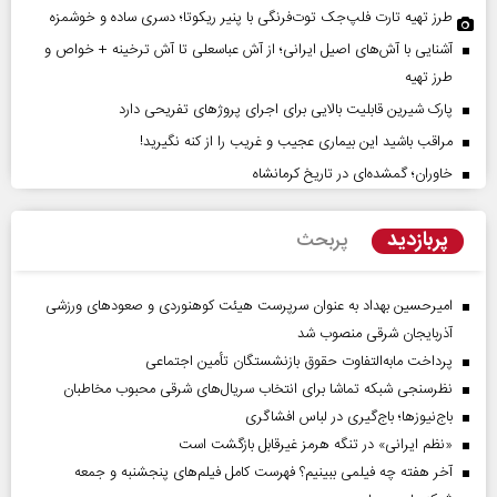
طرز تهیه تارت فلپ‌جک توت‌فرنگی با پنیر ریکوتا؛ دسری ساده و خوشمزه
آشنایی با آش‌های اصیل ایرانی؛ از آش عباسعلی تا آش ترخینه + خواص و
طرز تهیه
پارک شیرین قابلیت‌ بالایی برای اجرای پروژهای تفریحی دارد
مراقب باشید این بیماری عجیب و غریب را از کنه نگیرید!
خاوران؛ گمشده‌ای در تاریخ کرمانشاه
پربازدید
پربحث
امیرحسین بهداد به عنوان سرپرست هیئت کوهنوردی و صعودهای ورزشی
آذربایجان شرقی منصوب شد
پرداخت مابه‌التفاوت حقوق بازنشستگان تأمین اجتماعی
نظرسنجی شبکه تماشا برای انتخاب سریال‌های شرقی محبوب مخاطبان
باج‌نیوزها؛ باج‌گیری در لباس افشاگری
«نظم ایرانی» در تنگه هرمز غیرقابل بازگشت است
آخر هفته چه فیلمی ببینیم؟ فهرست کامل فیلم‌های پنجشنبه و جمعه