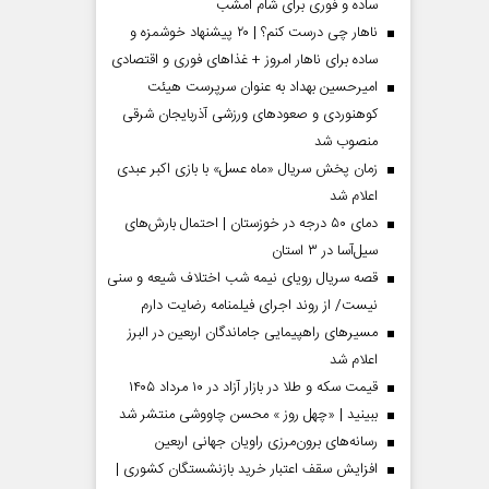
ساده و فوری برای شام امشب
ناهار چی درست کنم؟ | ۲۰ پیشنهاد خوشمزه و
ساده برای ناهار امروز + غذاهای فوری و اقتصادی
امیرحسین بهداد به عنوان سرپرست هیئت
کوهنوردی و صعودهای ورزشی آذربایجان شرقی
منصوب شد
زمان پخش سریال «ماه عسل» با بازی اکبر عبدی
اعلام شد
دمای ۵۰ درجه در خوزستان | احتمال بارش‌های
سیل‌آسا در ۳ استان
قصه سریال رویای نیمه شب اختلاف شیعه و سنی
مردادماه
صفحات نخست روزنامه ها‌ی‌سه‌شنبه ۶ مردادماه
صفحات
نیست/ از روند اجرای فیلمنامه رضایت دارم
مسیر‌های راهپیمایی جاماندگان اربعین در البرز
اعلام شد
قیمت سکه و طلا در بازار آزاد در ۱۰ مرداد ۱۴۰۵
ببینید | «چهل روز » محسن چاووشی منتشر شد
رسانه‌های برون‌مرزی راویان جهانی اربعین
افزایش سقف اعتبار خرید بازنشستگان کشوری |