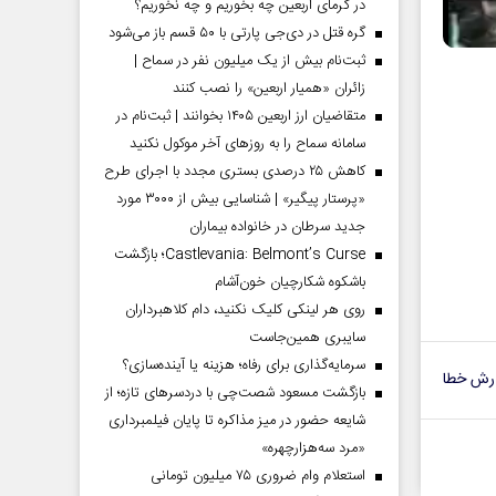
در گرمای اربعین چه بخوریم و چه نخوریم؟
گره قتل در دی‌جی پارتی با ۵۰ قسم باز می‌شود
ثبت‌نام بیش از یک میلیون نفر در سماح |
زائران «همیار اربعین» را نصب کنند
متقاضیان ارز اربعین ۱۴۰۵ بخوانند | ثبت‌نام در
سامانه سماح را به روز‌های آخر موکول نکنید
کاهش ۲۵ درصدی بستری مجدد با اجرای طرح
«پرستار پیگیر» | شناسایی بیش از ۳۰۰۰ مورد
جدید سرطان در خانواده بیماران
Castlevania: Belmont’s Curse؛ بازگشت
باشکوه شکارچیان خون‌آشام
روی هر لینکی کلیک نکنید، دام کلاهبرداران
سایبری همین‌جاست
سرمایه‌گذاری برای رفاه؛ هزینه یا آینده‌سازی؟
رش خطا
بازگشت مسعود شصت‌چی با دردسر‌های تازه؛ از
شایعه حضور در میز مذاکره تا پایان فیلمبرداری
«مرد سه‌هزارچهره»
استعلام وام ضروری ۷۵ میلیون تومانی