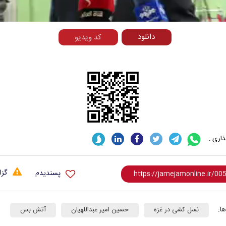
Video
دانلود
کد ویدیو
اری :
گزا
پسندیدم
ا:
نسل کشی در غزه
حسین امیر عبداللهیان
آتش بس