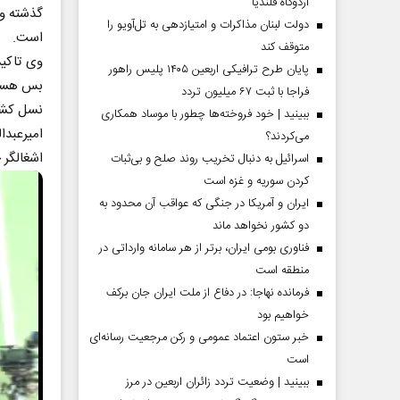
اردوگاه قلندیا
گذشته وز
دولت لبنان مذاکرات و امتیازدهی به تل‌آویو را
است.
متوقف کند
وی تاکید
پایان طرح ترافیکی اربعین ۱۴۰۵ پلیس راهور
بس هستیم
فراجا با ثبت ۶۷ میلیون تردد
نسل‌ کشی
ببینید | خود فروخته‌ها چطور با موساد همکاری
امیرعبدا
می‌کردند؟
اشغالگر 
اسرائیل به دنبال تخریب روند صلح و بی‌ثبات
کردن سوریه و غزه است
ایران و آمریکا در جنگی که عواقب آن محدود به
دو کشور نخواهد ماند
فناوری بومی ایران، برتر از هر سامانه وارداتی در
منطقه است
فرمانده نهاجا: در دفاع از ملت ایران جان برکف
خواهیم بود
خبر ستون اعتماد عمومی و رکن مرجعیت رسانه‌ای
است
ببینید | وضعیت تردد زائران اربعین در مرز