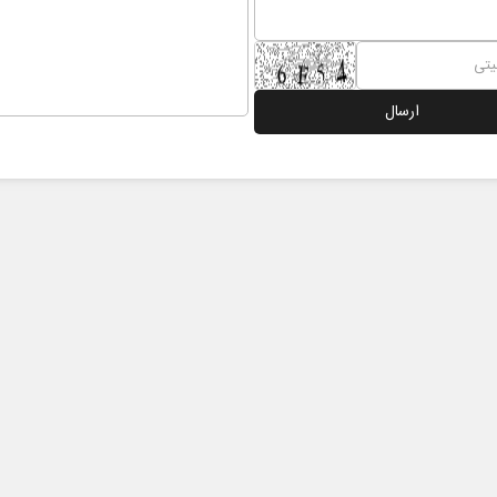
رابر
از باتلاق انرژی تا بن‌بست ترامپ
حکایت
نرگس خ
ماعی
رضا سپهوند - سخنگوی کمیسیون انرژی مجلس