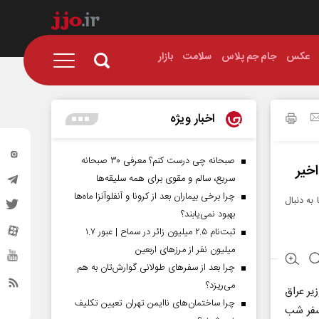
عکس
جام جم پلاس
سلامت
بازار
اخبار ویژه
صبحانه چی درست کنم؟ معرفی ۳۰ صبحانه
سریع، سالم و مقوی برای همه سلیقه‌ها
چرا برخی بیماران بعد از کرونا و آنفلوآنزا ماه‌ها
به دنبال
بهبود نمی‌یابند؟
ثبت‌نام ۲.۵ میلیون زائر در سماح | عبور ۱.۷
میلیون نفر از مرز‌های اربعین
چرا بعد از سفرهای طولانی گوارش‌تان به هم
می‌ریزد؟
یر عراق
چرا ساختمان‌های ناایمن تهران تعیین تکلیف
 سفر شب