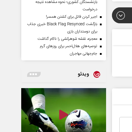
بازنشستگان کشوری؛ نحوه مشاهده نتیجه
درخواست
اجیر کردن قاتل برای کشتن همسر!
بازگشت Black Flag Resynced خبری جذاب
برای دوستداران بازی
معجزه، نقشه شوهرکشی را ناکام گذاشت
توصیه‌های هلال‌احمر برای روز‌های گرم
جام‌جهانی مهاجران
ویدئو