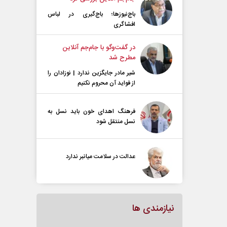
باج‌نیوزها؛ باج‌گیری در لباس
افشاگری
در گفت‌و‌گو با جام‌جم آنلاین
مطرح شد
شیر مادر جایگزین ندارد | نوزادان را
از فواید آن محروم نکنیم
فرهنگ اهدای خون باید نسل به
نسل منتقل شود
عدالت در سلامت میانبر ندارد
نیازمندی ها