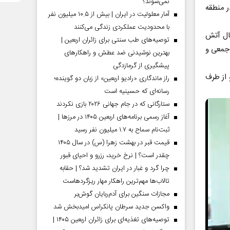
نمی‌شوند؟
ر منطقه
آمار معلولیت در ایران | بیش از ۱۰.۵ میلیون نفر
با محدودیت عملکردی زندگی می‌کنند
بال آتش
توصیه‌های طب سنتی برای زائران اربعین |
 جمعی و
بهترین نوشیدنی ضد عطش و راهکارهای
پیشگیری از گرمازدگی
 از طرف
راز ماندگاری «رادیو اربعین» از زبان دو گوینده؛
رسانه‌ای که حسینیه است
ستارگانی که در جام جهانی ۲۰۲۶ بازی نکردند
آغاز رسمی برنامه‌های اربعین ۱۴۰۵ در مرز‌ها |
ثبت‌نام سماح به ۱.۷ میلیون نفر رسید
قیمت قبر در بهشت زهرا (س) در سال ۱۴۰۵
چقدر است؟ | نرخ خرید، رزرو و احیای قبور
چرا گرد و غبار در ایران تشدید شد؟ | حقابه
تالاب‌ها مهم‌ترین راهکار مهار ریزگردهاست
مجازات سنگین برای آدم‌ربایان گوش‌بر
واکسن جدید سرطان پانکراس امیدبخش شد
توصیه‌های تغذیه‌ای برای زائران اربعین ۱۴۰۵ |