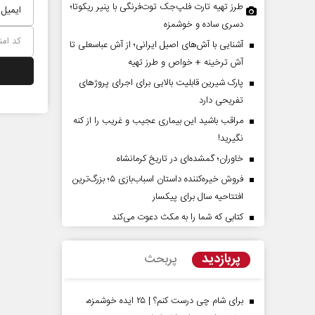
طرز تهیه تارت فلپ‌جک توت‌فرنگی با پنیر ریکوتا؛
دسری ساده و خوشمزه
آشنایی با آش‌های اصیل ایرانی؛ از آش عباسعلی تا
آش ترخینه + خواص و طرز تهیه
پارک شیرین قابلیت‌ بالایی برای اجرای پروژهای
تفریحی دارد
مراقب باشید این بیماری عجیب و غریب را از کنه
نگیرید!
پشت‌پرده تهدیدات کوتاه‏‌مدت و
اربعین نماد مقاومت در ب
خاوران؛ گمشده‌ای در تاریخ کرمانشاه
ادعا‌های خلاف واقع آمریکا
استکبار‌
فروش خیره‌کننده داستان اسباب‌بازی ۵؛ بزرگ‌ترین
مین - تحلیلگر مسائل سیاسی
رحمت‌الله نوروزی - عضو کمیسیون اجت
افتتاحیه سال برای پیکسار
مجلس
کتابی که شما را به مکث دعوت می‌کند
پربازدید
پربحث
برای شام چی درست کنم؟ | ۲۵ ایده خوشمزه،