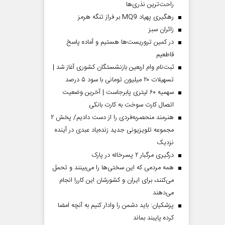
راحت‌ترین نذری‌ها
رهگیری پهپاد MQ9 بر فراز تنگه هرمز
‌زائران سبز
در کمین تروریست‌ها هستیم و آماده پاسخ
قاطعیم
ثبت‌نام وام اربعین بازنشستگان کشوری آغاز شد |
تسهیلات ۲۰ میلیون تومانی با سود ۵ درصد
سهمیه ۶۰ لیتری پابرجاست | آخرین وضعیت
اتصال کارت سوخت به کارت بانکی
هنرمند منحصر‌به‌فردی را از دست دادیم/ پخش ۲
مجموعه تلویزیونی جدید زنده‌یاد عبدی در آینده
نزدیک
درگیری مرگبار ۲ پسرخاله در پارک
همه مردمی که این سختی‌ها را می‌بینند و تحمل
می‌کنند، برای ایران و کشورشان این کاررا انجام
می‌دهند
پزشکیان: باید دشمن را وادار کنیم به آنچه امضا
کرده پایبند بماند