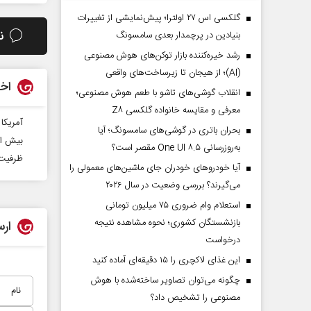
گلکسی اس ۲۷ اولترا؛ پیش‌نمایشی از تغییرات
ن
بنیادین در پرچمدار بعدی سامسونگ
رشد خیره‌کننده بازار توکن‌های هوش مصنوعی
(AI)؛ از هیجان تا زیرساخت‌های واقعی
اخب
انقلاب گوشی‌های تاشو‌ با طعم هوش مصنوعی؛
معرفی و مقایسه خانواده گلکسی Z۸
آمریکا
بحران باتری در گوشی‌های سامسونگ؛ آیا
بیش از
به‌روزرسانی One UI ۸.۵ مقصر است؟
ظرفیت‌
آیا خودروهای خودران جای ماشین‌های معمولی را
می‌گیرند؟ بررسی وضعیت در سال ۲۰۲۶
استعلام وام ضروری ۷۵ میلیون تومانی
بازنشستگان کشوری؛ نحوه مشاهده نتیجه
ارس
درخواست
این غذای لاکچری را ۱۵ دقیقه‌ای آماده کنید
چگونه می‌توان تصاویر ساخته‌شده با هوش
مصنوعی را تشخیص داد؟