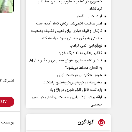
خسروی در گفتگو با منوچهر حبیبی استاندار
کرمانشاه
اینترنت بی افسار
امیر سرتیپ اکرمی‌نیا: ارتش کاملا آماده است
کارکنان وظیفه فراری برای تعیین تکلیف وضعیت
خدمتی به یگان خدمتی خود مراجعه کنند
زورآزمایی اتمی ترامپ
کفگیر رهگیر به ته دیگ خورد
تا دیر نشده جلوی هوش مصنوعی را بگیرید / AI
به انسان مسلط می‌شود؟
هرمز؛ ابتکارعمل در دست ایران
اشتراک گذ
مشروطه در کوچه‌پس‌کوچه‌های پایتخت
بازداشت قاتل کارگر باربری در باغ‌ویلا
ارائه بیش از ۲ میلیون خدمت بهداشتی در اربعین
حسینی
گوناگون
برچسب ه