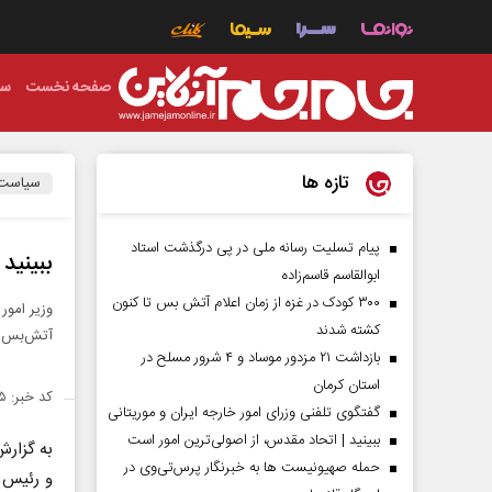
صفحه نخست
سی
تازه ها
سیاست
پیام تسلیت رسانه ملی در پی درگذشت استاد
ببینید |
ابوالقاسم قاسم‌زاده
۳۰۰ کودک در غزه از زمان اعلام آتش بس تا کنون
وزیر امور
کشته شدند
آتش‌بس هس
بازداشت ۲۱ مزدور موساد و ۴ شرور مسلح در
استان کرمان
کد خبر: ۱۴۲۹۵۶۵
گفتگوی تلفنی وزرای امور خارجه ایران و موریتانی
ببینید | اتحاد مقدس، از اصولی‌ترین امور است
به گزار
حمله صهیونیست ها به خبرنگار پرس‌تی‌وی در
و رئیس ج