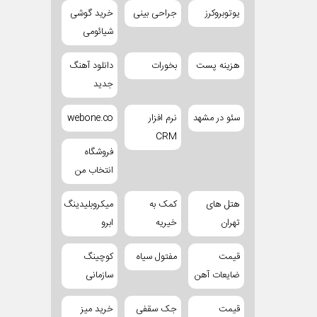
یوتوبروکرز
جراحی بینی
خرید گوشی
شیائومی
هزینه پست
بخورات
دانلود آهنگ
جدید
سئو در مشهد
نرم افزار
webone.co
CRM
فروشگاه
انتخاب من
هتل های
کمک به
میکروبلیدینگ
تهران
خیریه
ابرو
قیمت
مفتول سیاه
کوچینگ
ضایعات آهن
سازمانی
قیمت
جک سقفی
خرید میز