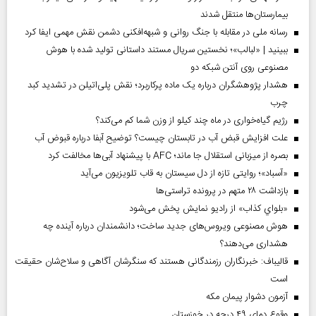
بیمارستان‌ها منتقل شدند
رسانه ملی در مقابله با جنگ روانی و شبهه‌افکنی دشمن نقش مهمی ایفا کرد
ببینید | «لبالب»؛ نخستین سریال مستند داستانی تولید شده با هوش
مصنوعی روی آنتن شبکه دو
هشدار پژوهشگران درباره یک ماده پرکاربرد؛ نقش پلی‌اتیلن در تشدید کبد
چرب
رژیم گیاه‌خواری در ماه چند کیلو از وزن شما کم می‌کند؟
علت افزایش قبض آب در تابستان چیست؟ توضیح آبفا درباره قبوض آب
بصره از میزبانی استقلال جا ماند؛ AFC با پیشنهاد آبی‌ها مخالفت کرد
«آسباد»؛ روایتی تازه از دل سیستان به قاب تلویزیون می‌آید
بازداشت ۲۸ متهم در پرونده تراستی‌ها
«بلواي کذاب» از رادیو نمایش پخش می‌شود
هوش مصنوعی ویروس‌های جدید ساخت؛ دانشمندان درباره آینده چه
هشداری می‌دهند؟
قالیباف: خبرنگاران رزمندگانی هستند که سنگرشان آگاهی و سلاح‌شان حقیقت
است
آزمون دشوار پیمان مکه
وقوع دمای ۴۹ درجه در خوزستان