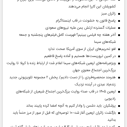
کشورشان این کاررا انجام می‌دهند
‌زائران سبز
پاسخ قانون به خشونت در قاب اینستاگرام
عملیات گسترده ارتش یمن علیه نیروهای سعودی
آخر هفته چه فیلمی ببینیم؟ فهرست کامل فیلم‌های پنجشنبه و جمعه
شبکه‌های سیما
لغو تحریم‌های ایران از سوی آمریکا صحت ندارد
در کمین تروریست‌ها هستیم و آماده پاسخ قاطعیم
ویژه‌برنامه‌های اربعین شبکه‌های سیما اعلام شد؛ از ارتباط زنده با کربلا تا روایت
بزرگ‌ترین اجتماع معنوی جهان
هنرمند منحصر‌به‌فردی را از دست دادیم/ پخش ۲ مجموعه تلویزیونی جدید
زنده‌یاد عبدی در آینده نزدیک
اربعین ۱۴۰۵ در قاب صدا؛ روایت بزرگ‌ترین اجتماع شیعیان از شبکه‌های
رادیویی
پزشکیان: باید دشمن را وادار کنیم به آنچه امضا کرده پایبند بماند
بازگشت زائران اربعین آغاز شد؛ ۱۰ توصیه‌ای که قبل از عبور از مرز حتماً باید
بدانید
رکورد تردد زائران اربعین؛ بیش از ۴.۳ میلیون عبور از مرزهای شش‌گانه ثبت