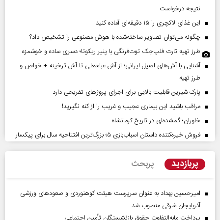
نتیجه درخواست
این غذای لاکچری را ۱۵ دقیقه‌ای آماده کنید
چگونه می‌توان تصاویر ساخته‌شده با هوش مصنوعی را تشخیص داد؟
طرز تهیه تارت فلپ‌جک توت‌فرنگی با پنیر ریکوتا؛ دسری ساده و خوشمزه
آشنایی با آش‌های اصیل ایرانی؛ از آش عباسعلی تا آش ترخینه + خواص و
طرز تهیه
پارک شیرین قابلیت‌ بالایی برای اجرای پروژهای تفریحی دارد
مراقب باشید این بیماری عجیب و غریب را از کنه نگیرید!
خاوران؛ گمشده‌ای در تاریخ کرمانشاه
فروش خیره‌کننده داستان اسباب‌بازی ۵؛ بزرگ‌ترین افتتاحیه سال برای پیکسار
پربازدید
پربحث
امیرحسین بهداد به عنوان سرپرست هیئت کوهنوردی و صعودهای ورزشی
آذربایجان شرقی منصوب شد
پرداخت مابه‌التفاوت حقوق بازنشستگان تأمین اجتماعی