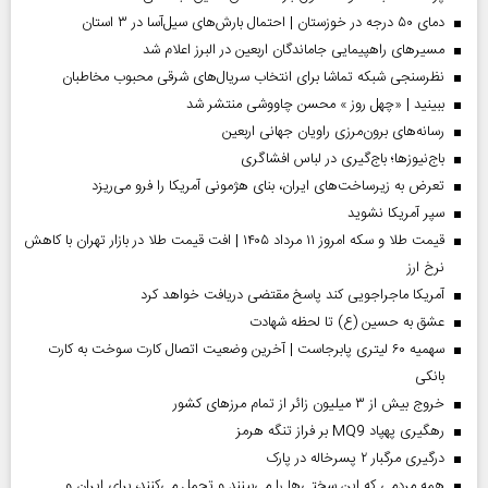
دمای ۵۰ درجه در خوزستان | احتمال بارش‌های سیل‌آسا در ۳ استان
مسیر‌های راهپیمایی جاماندگان اربعین در البرز اعلام شد
نظرسنجی شبکه تماشا برای انتخاب سریال‌های شرقی محبوب مخاطبان
ببینید | «چهل روز » محسن چاووشی منتشر شد
رسانه‌های برون‌مرزی راویان جهانی اربعین
باج‌نیوزها؛ باج‌گیری در لباس افشاگری
تعرض به زیرساخت‌های ایران، بنای هژمونی آمریکا را فرو می‌ریزد
سپر آمریکا نشوید
قیمت طلا و سکه امروز ۱۱ مرداد ۱۴۰۵ | افت قیمت طلا در بازار تهران با کاهش
نرخ ارز
آمریکا ماجراجویی کند پاسخ مقتضی دریافت خواهد کرد
عشق به حسین (ع) تا لحظه شهادت
سهمیه ۶۰ لیتری پابرجاست | آخرین وضعیت اتصال کارت سوخت به کارت
بانکی
خروج بیش از ۳ میلیون زائر از تمام مرز‌های کشور
رهگیری پهپاد MQ9 بر فراز تنگه هرمز
درگیری مرگبار ۲ پسرخاله در پارک
همه مردمی که این سختی‌ها را می‌بینند و تحمل می‌کنند، برای ایران و