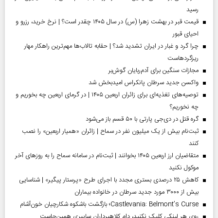
رسید
قیمت قبر در بهشت زهرا (س) در سال ۱۴۰۵ چقدر است؟ | نرخ خرید، رزرو و
احیای قبور
چرا گرد و غبار در ایران تشدید شد؟ | حقابه تالاب‌ها مهم‌ترین راهکار مهار
ریزگردهاست
مجازات سنگین برای آدم‌ربایان گوش‌بر
واکسن جدید سرطان پانکراس امیدبخش شد
توصیه‌های تغذیه‌ای برای زائران اربعین ۱۴۰۵ | در گرمای اربعین چه بخوریم و
چه نخوریم؟
گره قتل در دی‌جی پارتی با ۵۰ قسم باز می‌شود
ثبت‌نام بیش از یک میلیون نفر در سماح | زائران «همیار اربعین» را نصب
کنند
متقاضیان ارز اربعین ۱۴۰۵ بخوانند | ثبت‌نام در سامانه سماح را به روز‌های آخر
موکول نکنید
کاهش ۲۵ درصدی بستری مجدد با اجرای طرح «پرستار پیگیر» | شناسایی
بیش از ۳۰۰۰ مورد جدید سرطان در خانواده بیماران
Castlevania: Belmont’s Curse؛ بازگشت باشکوه شکارچیان خون‌آشام
روی هر لینکی کلیک نکنید، دام کلاهبرداران سایبری همین‌جاست