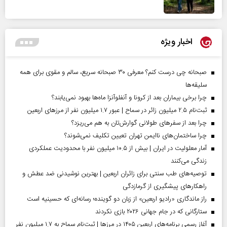
اخبار ویژه
صبحانه چی درست کنم؟ معرفی ۳۰ صبحانه سریع، سالم و مقوی برای همه
سلیقه‌ها
چرا برخی بیماران بعد از کرونا و آنفلوآنزا ماه‌ها بهبود نمی‌یابند؟
ثبت‌نام ۲.۵ میلیون زائر در سماح | عبور ۱.۷ میلیون نفر از مرز‌های اربعین
چرا بعد از سفرهای طولانی گوارش‌تان به هم می‌ریزد؟
چرا ساختمان‌های ناایمن تهران تعیین تکلیف نمی‌شوند؟
آمار معلولیت در ایران | بیش از ۱۰.۵ میلیون نفر با محدودیت عملکردی
زندگی می‌کنند
توصیه‌های طب سنتی برای زائران اربعین | بهترین نوشیدنی ضد عطش و
راهکارهای پیشگیری از گرمازدگی
راز ماندگاری «رادیو اربعین» از زبان دو گوینده؛ رسانه‌ای که حسینیه است
ستارگانی که در جام جهانی ۲۰۲۶ بازی نکردند
آغاز رسمی برنامه‌های اربعین ۱۴۰۵ در مرز‌ها | ثبت‌نام سماح به ۱.۷ میلیون نفر