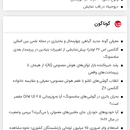
«روحینا» در قاب نمایش
گوناگون
معرفی گونه جدید گیاهی چهارمحال و بختیاری در مجله علمی بین المللی
گلکسی اس ۲۷ اولترا؛ پیش‌نمایشی از تغییرات بنیادین در پرچمدار بعدی
سامسونگ
رشد خیره‌کننده بازار توکن‌های هوش مصنوعی (AI)؛ از هیجان تا
زیرساخت‌های واقعی
انقلاب گوشی‌های تاشو‌ با طعم هوش مصنوعی؛ معرفی و مقایسه خانواده
گلکسی Z۸
بحران باتری در گوشی‌های سامسونگ؛ آیا به‌روزرسانی One UI ۸.۵ مقصر
است؟
آیا خودروهای خودران جای ماشین‌های معمولی را می‌گیرند؟ بررسی وضعیت
در سال ۲۰۲۶
استعلام وام ضروری ۷۵ میلیون تومانی بازنشستگان کشوری؛ نحوه مشاهده