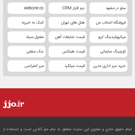
سئو در مشهد
نرم افزار CRM
webone.co
فروشگاه انتخاب من
هتل های تهران
کمک به خیریه
میکروبلیدینگ ابرو
قیمت ضایعات آهن
مفتول سیاه
کوچینگ سازمانی
قیمت هبلکس
جک سقفی
خرید میز اداری مدرن
قیمت میلگرد
میز کنفرانس
تمام حقوق مادی و معنوی این سایت متعلق به جام جم آنلاین است و استفاده از