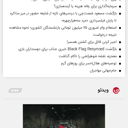
سرمایه‌گذاری برای رفاه؛ هزینه یا آینده‌سازی؟
بازگشت مسعود شصت‌چی با دردسر‌های تازه؛ از شایعه حضور در میز مذاکره
تا پایان فیلمبرداری «مرد سه‌هزارچهره»
استعلام وام ضروری ۷۵ میلیون تومانی بازنشستگان کشوری؛ نحوه مشاهده
نتیجه درخواست
اجیر کردن قاتل برای کشتن همسر!
بازگشت Black Flag Resynced خبری جذاب برای دوستداران بازی
معجزه، نقشه شوهرکشی را ناکام گذاشت
توصیه‌های هلال‌احمر برای روز‌های گرم
جام‌جهانی مهاجران
ویدئو