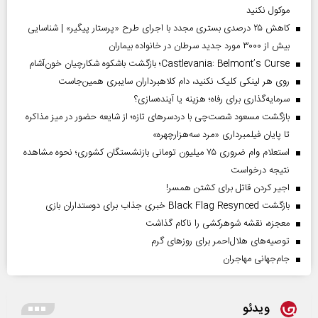
موکول نکنید
کاهش ۲۵ درصدی بستری مجدد با اجرای طرح «پرستار پیگیر» | شناسایی
بیش از ۳۰۰۰ مورد جدید سرطان در خانواده بیماران
Castlevania: Belmont’s Curse؛ بازگشت باشکوه شکارچیان خون‌آشام
روی هر لینکی کلیک نکنید، دام کلاهبرداران سایبری همین‌جاست
سرمایه‌گذاری برای رفاه؛ هزینه یا آینده‌سازی؟
بازگشت مسعود شصت‌چی با دردسر‌های تازه؛ از شایعه حضور در میز مذاکره
تا پایان فیلمبرداری «مرد سه‌هزارچهره»
استعلام وام ضروری ۷۵ میلیون تومانی بازنشستگان کشوری؛ نحوه مشاهده
نتیجه درخواست
اجیر کردن قاتل برای کشتن همسر!
بازگشت Black Flag Resynced خبری جذاب برای دوستداران بازی
معجزه، نقشه شوهرکشی را ناکام گذاشت
توصیه‌های هلال‌احمر برای روز‌های گرم
جام‌جهانی مهاجران
ویدئو