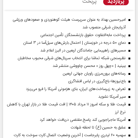
پربازدید
پربحث
امیرحسین بهداد به عنوان سرپرست هیئت کوهنوردی و صعودهای ورزشی
آذربایجان شرقی منصوب شد
پرداخت مابه‌التفاوت حقوق بازنشستگان تأمین اجتماعی
دمای ۵۰ درجه در خوزستان | احتمال بارش‌های سیل‌آسا در ۳ استان
مسیر‌های راهپیمایی جاماندگان اربعین در البرز اعلام شد
نظرسنجی شبکه تماشا برای انتخاب سریال‌های شرقی محبوب مخاطبان
ببینید | «چهل روز » محسن چاووشی منتشر شد
رسانه‌های برون‌مرزی راویان جهانی اربعین
باج‌نیوزها؛ باج‌گیری در لباس افشاگری
تعرض به زیرساخت‌های ایران، بنای هژمونی آمریکا را فرو می‌ریزد
سپر آمریکا نشوید
قیمت طلا و سکه امروز ۱۱ مرداد ۱۴۰۵ | افت قیمت طلا در بازار تهران با کاهش
نرخ ارز
آمریکا ماجراجویی کند پاسخ مقتضی دریافت خواهد کرد
عشق به حسین (ع) تا لحظه شهادت
سهمیه ۶۰ لیتری پابرجاست | آخرین وضعیت اتصال کارت سوخت به کارت