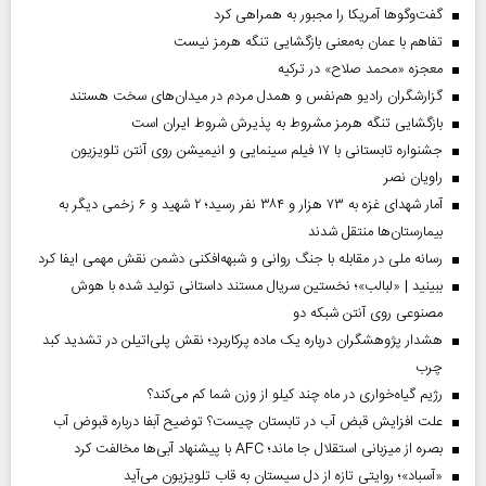
گفت‌وگوها آمریکا را مجبور به همراهی کرد
تفاهم با عمان به‌معنی بازگشایی تنگه هرمز نیست
معجزه «محمد صلاح» در ترکیه
گزارشگران رادیو هم‌نفس و همدل مردم در میدان‌های سخت هستند
بازگشایی تنگه هرمز مشروط به پذیرش شروط ایران است
جشنواره تابستانی با ۱۷ فیلم سینمایی و انیمیشن روی آنتن تلویزیون
راویان نصر
آمار شهدای غزه به ۷۳ هزار و ۳۸۴ نفر رسید؛ ۲ شهید و ۶ زخمی دیگر به
بیمارستان‌ها منتقل شدند
رسانه ملی در مقابله با جنگ روانی و شبهه‌افکنی دشمن نقش مهمی ایفا کرد
ببینید | «لبالب»؛ نخستین سریال مستند داستانی تولید شده با هوش
مصنوعی روی آنتن شبکه دو
هشدار پژوهشگران درباره یک ماده پرکاربرد؛ نقش پلی‌اتیلن در تشدید کبد
چرب
رژیم گیاه‌خواری در ماه چند کیلو از وزن شما کم می‌کند؟
علت افزایش قبض آب در تابستان چیست؟ توضیح آبفا درباره قبوض آب
بصره از میزبانی استقلال جا ماند؛ AFC با پیشنهاد آبی‌ها مخالفت کرد
«آسباد»؛ روایتی تازه از دل سیستان به قاب تلویزیون می‌آید