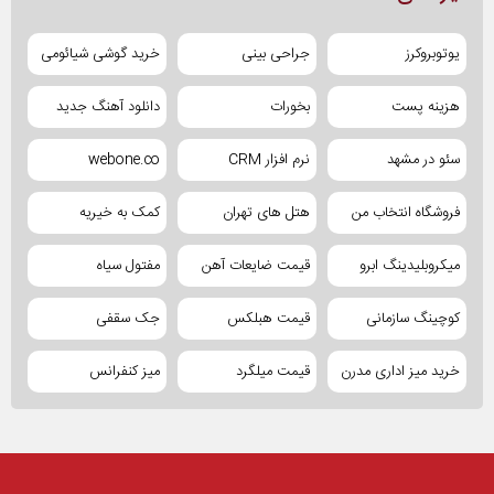
یوتوبروکرز
جراحی بینی
خرید گوشی شیائومی
هزینه پست
بخورات
دانلود آهنگ جدید
سئو در مشهد
نرم افزار CRM
webone.co
فروشگاه انتخاب من
هتل های تهران
کمک به خیریه
میکروبلیدینگ ابرو
قیمت ضایعات آهن
مفتول سیاه
کوچینگ سازمانی
قیمت هبلکس
جک سقفی
خرید میز اداری مدرن
قیمت میلگرد
میز کنفرانس