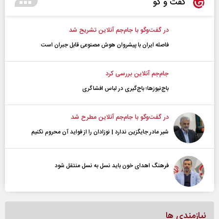
گفت و گو
در گفت‌و‌گو با جام‌جم آنلاین تشریح شد
فاصله ایران با پیشرو‌ان هوش مصنوعی قابل جبران است
جام‌جم آنلاین بررسی کرد
باج‌نیوزها؛ باج‌گیری در لباس افشاگری
در گفت‌و‌گو با جام‌جم آنلاین مطرح شد
شیر مادر جایگزین ندارد | نوزادان را از فواید آن محروم نکنیم
فرهنگ اهدای خون باید نسل به نسل منتقل شود
نیازمندی ها