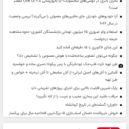
بحران باتری در گوشی‌های سامسونگ؛ آیا به‌روزرسانی One UI ۸.۵ مقصر
است؟
آیا خودروهای خودران جای ماشین‌های معمولی را می‌گیرند؟ بررسی وضعیت
در سال ۲۰۲۶
استعلام وام ضروری ۷۵ میلیون تومانی بازنشستگان کشوری؛ نحوه مشاهده
نتیجه درخواست
این غذای لاکچری را ۱۵ دقیقه‌ای آماده کنید
چگونه می‌توان تصاویر ساخته‌شده با هوش مصنوعی را تشخیص داد؟
طرز تهیه تارت فلپ‌جک توت‌فرنگی با پنیر ریکوتا؛ دسری ساده و خوشمزه
آشنایی با آش‌های اصیل ایرانی؛ از آش عباسعلی تا آش ترخینه + خواص و
طرز تهیه
پارک شیرین قابلیت‌ بالایی برای اجرای پروژهای تفریحی دارد
مراقب باشید این بیماری عجیب و غریب را از کنه نگیرید!
خاوران؛ گمشده‌ای در تاریخ کرمانشاه
فروش خیره‌کننده داستان اسباب‌بازی ۵؛ بزرگ‌ترین افتتاحیه سال برای پیکسار