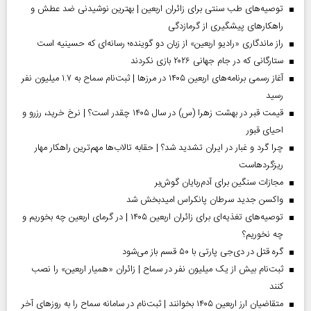
توصیه‌های طب سنتی برای زائران اربعین | بهترین نوشیدنی ضد عطش و
راهکارهای پیشگیری از گرمازدگی
راز ماندگاری «رادیو اربعین» از زبان دو گوینده؛ رسانه‌ای که حسینیه است
ستارگانی که در جام جهانی ۲۰۲۶ بازی نکردند
آغاز رسمی برنامه‌های اربعین ۱۴۰۵ در مرز‌ها | ثبت‌نام سماح به ۱.۷ میلیون نفر
رسید
قیمت قبر در بهشت زهرا (س) در سال ۱۴۰۵ چقدر است؟ | نرخ خرید، رزرو و
احیای قبور
چرا گرد و غبار در ایران تشدید شد؟ | حقابه تالاب‌ها مهم‌ترین راهکار مهار
ریزگردهاست
مجازات سنگین برای آدم‌ربایان گوش‌بر
واکسن جدید سرطان پانکراس امیدبخش شد
توصیه‌های تغذیه‌ای برای زائران اربعین ۱۴۰۵ | در گرمای اربعین چه بخوریم و
چه نخوریم؟
گره قتل در دی‌جی پارتی با ۵۰ قسم باز می‌شود
ثبت‌نام بیش از یک میلیون نفر در سماح | زائران «همیار اربعین» را نصب
کنند
متقاضیان ارز اربعین ۱۴۰۵ بخوانند | ثبت‌نام در سامانه سماح را به روز‌های آخر