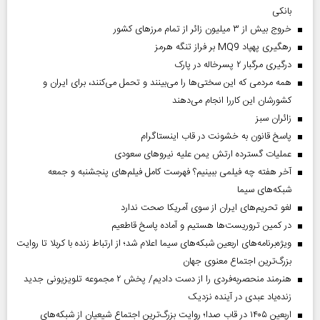
بانکی
خروج بیش از ۳ میلیون زائر از تمام مرز‌های کشور
رهگیری پهپاد MQ9 بر فراز تنگه هرمز
درگیری مرگبار ۲ پسرخاله در پارک
همه مردمی که این سختی‌ها را می‌بینند و تحمل می‌کنند، برای ایران و
کشورشان این کاررا انجام می‌دهند
‌زائران سبز
پاسخ قانون به خشونت در قاب اینستاگرام
عملیات گسترده ارتش یمن علیه نیروهای سعودی
آخر هفته چه فیلمی ببینیم؟ فهرست کامل فیلم‌های پنجشنبه و جمعه
شبکه‌های سیما
لغو تحریم‌های ایران از سوی آمریکا صحت ندارد
در کمین تروریست‌ها هستیم و آماده پاسخ قاطعیم
ویژه‌برنامه‌های اربعین شبکه‌های سیما اعلام شد؛ از ارتباط زنده با کربلا تا روایت
بزرگ‌ترین اجتماع معنوی جهان
هنرمند منحصر‌به‌فردی را از دست دادیم/ پخش ۲ مجموعه تلویزیونی جدید
زنده‌یاد عبدی در آینده نزدیک
اربعین ۱۴۰۵ در قاب صدا؛ روایت بزرگ‌ترین اجتماع شیعیان از شبکه‌های