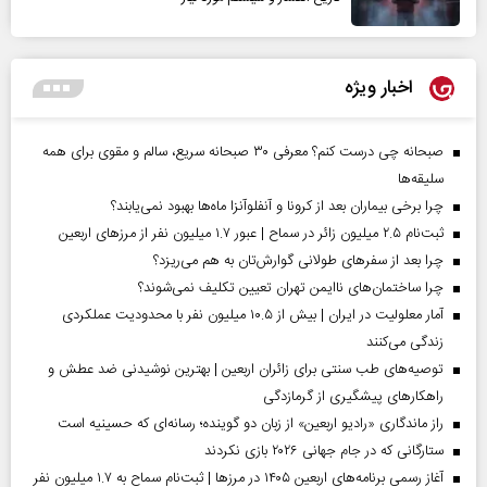
اخبار ویژه
صبحانه چی درست کنم؟ معرفی ۳۰ صبحانه سریع، سالم و مقوی برای همه
سلیقه‌ها
چرا برخی بیماران بعد از کرونا و آنفلوآنزا ماه‌ها بهبود نمی‌یابند؟
ثبت‌نام ۲.۵ میلیون زائر در سماح | عبور ۱.۷ میلیون نفر از مرز‌های اربعین
چرا بعد از سفرهای طولانی گوارش‌تان به هم می‌ریزد؟
چرا ساختمان‌های ناایمن تهران تعیین تکلیف نمی‌شوند؟
آمار معلولیت در ایران | بیش از ۱۰.۵ میلیون نفر با محدودیت عملکردی
زندگی می‌کنند
توصیه‌های طب سنتی برای زائران اربعین | بهترین نوشیدنی ضد عطش و
راهکارهای پیشگیری از گرمازدگی
راز ماندگاری «رادیو اربعین» از زبان دو گوینده؛ رسانه‌ای که حسینیه است
ستارگانی که در جام جهانی ۲۰۲۶ بازی نکردند
آغاز رسمی برنامه‌های اربعین ۱۴۰۵ در مرز‌ها | ثبت‌نام سماح به ۱.۷ میلیون نفر