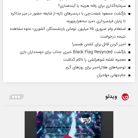
سرمایه‌گذاری برای رفاه؛ هزینه یا آینده‌سازی؟
بازگشت مسعود شصت‌چی با دردسر‌های تازه؛ از شایعه حضور در میز مذاکره
تا پایان فیلمبرداری «مرد سه‌هزارچهره»
استعلام وام ضروری ۷۵ میلیون تومانی بازنشستگان کشوری؛ نحوه مشاهده
نتیجه درخواست
اجیر کردن قاتل برای کشتن همسر!
بازگشت Black Flag Resynced خبری جذاب برای دوستداران بازی
معجزه، نقشه شوهرکشی را ناکام گذاشت
توصیه‌های هلال‌احمر برای روز‌های گرم
جام‌جهانی مهاجران
ویدئو