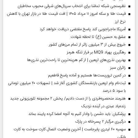
نظرسنجی شبکه تماشا برای انتخاب سریال‌های شرقی محبوب مخاطبان
قیمت طلا و سکه امروز ۱۱ مرداد ۱۴۰۵ | افت قیمت طلا در بازار تهران با کاهش
نرخ ارز
آمریکا ماجراجویی کند پاسخ مقتضی دریافت خواهد کرد
عشق به حسین (ع) تا لحظه شهادت
خروج بیش از ۳ میلیون زائر از تمام مرز‌های کشور
رهگیری پهپاد MQ9 بر فراز تنگه هرمز
بهترین نذری‌های اربعین | از کم هزینه‌ترین تا راحت‌ترین نذری‌ها
‌زائران سبز
در کمین تروریست‌ها هستیم و آماده پاسخ قاطعیم
ثبت‌نام وام اربعین بازنشستگان کشوری آغاز شد | تسهیلات ۲۰ میلیون تومانی
با سود ۵ درصد
هنرمند منحصر‌به‌فردی را از دست دادیم/ پخش ۲ مجموعه تلویزیونی جدید
زنده‌یاد عبدی در آینده نزدیک
پزشکیان: باید دشمن را وادار کنیم به آنچه امضا کرده پایبند بماند
درگیری مرگبار ۲ پسرخاله در پارک
سهمیه ۶۰ لیتری پابرجاست | آخرین وضعیت اتصال کارت سوخت به کارت
بانکی