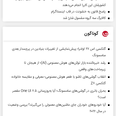
کشورشان این کاررا انجام می‌دهند
پاسخ قانون به خشونت در قاب اینستاگرام
کالابرگ سه گروه مشمول شارژ شد
گوناگون
گلکسی اس ۲۷ اولترا؛ پیش‌نمایشی از تغییرات بنیادین در پرچمدار بعدی
سامسونگ
رشد خیره‌کننده بازار توکن‌های هوش مصنوعی (AI)؛ از هیجان تا
زیرساخت‌های واقعی
انقلاب گوشی‌های تاشو‌ با طعم هوش مصنوعی؛ معرفی و مقایسه خانواده
گلکسی Z۸
بحران باتری در گوشی‌های سامسونگ؛ آیا به‌روزرسانی One UI ۸.۵ مقصر
است؟
آیا خودروهای خودران جای ماشین‌های معمولی را می‌گیرند؟ بررسی وضعیت
در سال ۲۰۲۶