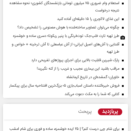
استعلام وام ضروری ۷۵ میلیون تومانی بازنشستگان کشوری؛ نحوه مشاهده
نتیجه درخواست
این غذای لاکچری را ۱۵ دقیقه‌ای آماده کنید
چگونه می‌توان تصاویر ساخته‌شده با هوش مصنوعی را تشخیص داد؟
طرز تهیه تارت فلپ‌جک توت‌فرنگی با پنیر ریکوتا؛ دسری ساده و خوشمزه
آشنایی با آش‌های اصیل ایرانی؛ از آش عباسعلی تا آش ترخینه + خواص و
طرز تهیه
پارک شیرین قابلیت‌ بالایی برای اجرای پروژهای تفریحی دارد
مراقب باشید این بیماری عجیب و غریب را از کنه نگیرید!
خاوران؛ گمشده‌ای در تاریخ کرمانشاه
فروش خیره‌کننده داستان اسباب‌بازی ۵؛ بزرگ‌ترین افتتاحیه سال برای پیکسار
کتابی که شما را به مکث دعوت می‌کند
پربازدید
پربحث
برای شام چی درست کنم؟ | ۲۵ ایده خوشمزه، ساده و فوری برای شام امشب