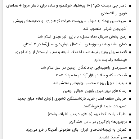
ناهار چی درست کنم؟ | ۲۰ پیشنهاد خوشمزه و ساده برای ناهار امروز + غذاهای
فوری و اقتصادی
امیرحسین بهداد به عنوان سرپرست هیئت کوهنوردی و صعودهای ورزشی
آذربایجان شرقی منصوب شد
زمان پخش سریال «ماه عسل» با بازی اکبر عبدی اعلام شد
دمای ۵۰ درجه در خوزستان | احتمال بارش‌های سیل‌آسا در ۳ استان
قصه سریال رویای نیمه شب اختلاف شیعه و سنی نیست/ از روند اجرای
فیلمنامه رضایت دارم
مسیر‌های راهپیمایی جاماندگان اربعین در البرز اعلام شد
قیمت سکه و طلا در بازار آزاد در ۱۰ مرداد ۱۴۰۵
ببینید | «چهل روز » محسن چاووشی منتشر شد
رسانه‌های برون‌مرزی راویان جهانی اربعین
افزایش سقف اعتبار خرید بازنشستگان کشوری | زمان اعلام مبلغ جدید
تسهیلات خرید از فروشگاه‌ها
اطراف رشت کجا بریم (جاهای دیدنی اطراف رشت)
باج‌نیوزها؛ باج‌گیری در لباس افشاگری
تعرض به زیرساخت‌های ایران، بنای هژمونی آمریکا را فرو می‌ریزد
سپر آمریکا نشوید