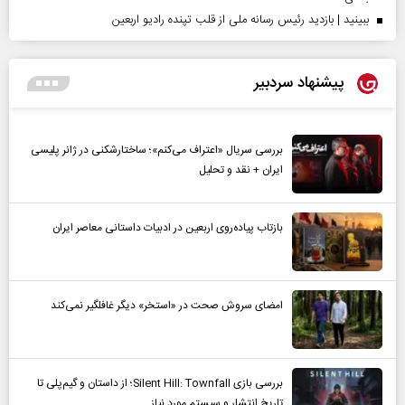
ببینید | بازدید رئیس رسانه ملی از قلب تپنده رادیو اربعین
پیشنهاد سردبیر
بررسی سریال «اعتراف می‌کنم»؛ ساختارشکنی در ژانر پلیسی
ایران + نقد و تحلیل
بازتاب پیاده‌روی اربعین در ادبیات داستانی معاصر ایران
امضای سروش صحت در «استخر» دیگر غافلگیر نمی‌کند
بررسی بازی Silent Hill: Townfall؛ از داستان و گیم‌پلی تا
تاریخ انتشار و سیستم مورد نیاز