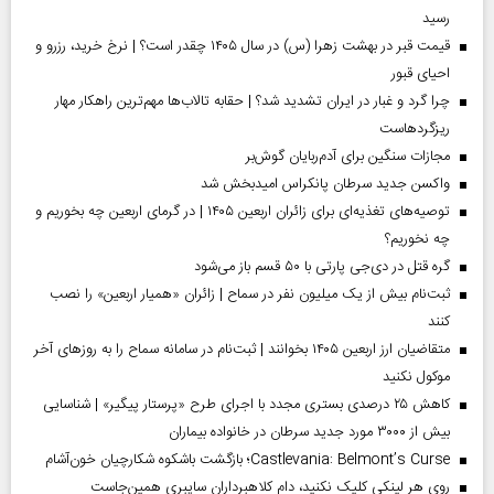
رسید
قیمت قبر در بهشت زهرا (س) در سال ۱۴۰۵ چقدر است؟ | نرخ خرید، رزرو و
احیای قبور
چرا گرد و غبار در ایران تشدید شد؟ | حقابه تالاب‌ها مهم‌ترین راهکار مهار
ریزگردهاست
مجازات سنگین برای آدم‌ربایان گوش‌بر
واکسن جدید سرطان پانکراس امیدبخش شد
توصیه‌های تغذیه‌ای برای زائران اربعین ۱۴۰۵ | در گرمای اربعین چه بخوریم و
چه نخوریم؟
گره قتل در دی‌جی پارتی با ۵۰ قسم باز می‌شود
ثبت‌نام بیش از یک میلیون نفر در سماح | زائران «همیار اربعین» را نصب
کنند
متقاضیان ارز اربعین ۱۴۰۵ بخوانند | ثبت‌نام در سامانه سماح را به روز‌های آخر
موکول نکنید
کاهش ۲۵ درصدی بستری مجدد با اجرای طرح «پرستار پیگیر» | شناسایی
بیش از ۳۰۰۰ مورد جدید سرطان در خانواده بیماران
Castlevania: Belmont’s Curse؛ بازگشت باشکوه شکارچیان خون‌آشام
روی هر لینکی کلیک نکنید، دام کلاهبرداران سایبری همین‌جاست