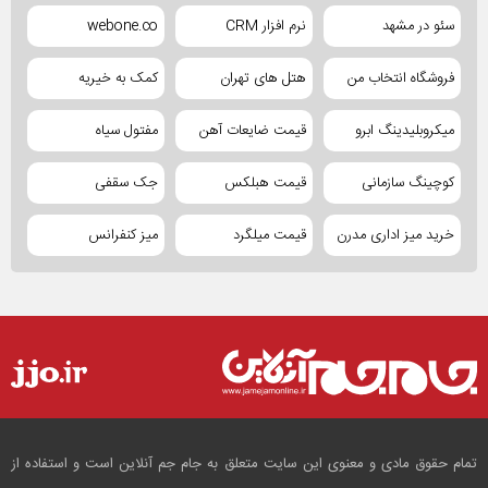
سئو در مشهد
نرم افزار CRM
webone.co
فروشگاه انتخاب من
هتل های تهران
کمک به خیریه
میکروبلیدینگ ابرو
قیمت ضایعات آهن
مفتول سیاه
کوچینگ سازمانی
قیمت هبلکس
جک سقفی
خرید میز اداری مدرن
قیمت میلگرد
میز کنفرانس
تمام حقوق مادی و معنوی این سایت متعلق به جام جم آنلاین است و استفاده از