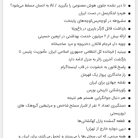
تا دیر نشده جلوی هوش مصنوعی را بگیرید / AI به انسان مسلط می‌شود؟
هرمز؛ ابتکارعمل در دست ایران
مشروطه در کوچه‌پس‌کوچه‌های پایتخت
بازداشت قاتل کارگر باربری در باغ‌ویلا
ارائه بیش از ۲ میلیون خدمت بهداشتی در اربعین حسینی
چوبه دار، فرجام قاتلان دختربچه و مرد صاحبخانه
ببینید | فرمانده کل انتظامی جمهوری اسلامی ایران­: مأموریت پلیس تا
بازگشت آخرین زائر به منزل ادامه دارد
پاسخ قانون به خشونت در قاب اینستاگرام
راز ماندگاری پرواز یک قهرمان
نقشه جهادی برای ایران
رکوردشکنی تاریخی بورس
هم دنبال جوانگرایی هستم هم نتیجه
دستگیری تعداد ۸ نفر از اشرار مسلح شاخص و مرتبطین گروهک های
تروریستی
قطعه گمشده پازل کهکشانی‌ها
دربی دوباره خارج از تهران!
همه مردمی که این سختی‌ها را می‌بینند و تحمل می‌کنند، برای ایران و