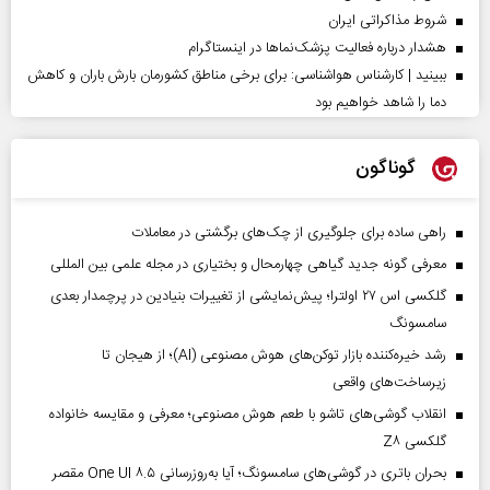
شروط مذاکراتی ایران
هشدار درباره فعالیت پزشک‌نما‌ها در اینستاگرام
ببینید | کارشناس هواشناسی: برای برخی مناطق کشورمان بارش باران و کاهش
دما را شاهد خواهیم بود
گوناگون
راهی ساده برای جلوگیری از چک‌های برگشتی در معاملات
معرفی گونه جدید گیاهی چهارمحال و بختیاری در مجله علمی بین المللی
گلکسی اس ۲۷ اولترا؛ پیش‌نمایشی از تغییرات بنیادین در پرچمدار بعدی
سامسونگ
رشد خیره‌کننده بازار توکن‌های هوش مصنوعی (AI)؛ از هیجان تا
زیرساخت‌های واقعی
انقلاب گوشی‌های تاشو‌ با طعم هوش مصنوعی؛ معرفی و مقایسه خانواده
گلکسی Z۸
بحران باتری در گوشی‌های سامسونگ؛ آیا به‌روزرسانی One UI ۸.۵ مقصر