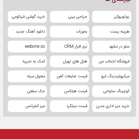
یوتوبروکرز
جراحی بینی
خرید گوشی شیائومی
هزینه پست
بخورات
دانلود آهنگ جدید
سئو در مشهد
نرم افزار CRM
webone.co
فروشگاه انتخاب من
هتل های تهران
کمک به خیریه
میکروبلیدینگ ابرو
قیمت ضایعات آهن
مفتول سیاه
کوچینگ سازمانی
قیمت هبلکس
جک سقفی
خرید میز اداری مدرن
قیمت میلگرد
میز کنفرانس