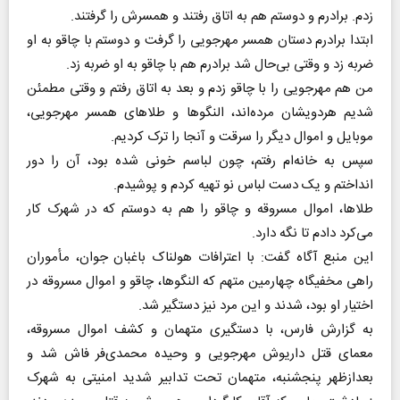
زدم. برادرم و دوستم هم به اتاق رفتند و همسرش را گرفتند.
ابتدا برادرم دستان همسر مهرجویی را گرفت و دوستم با چاقو به او
ضربه زد و وقتی بی‌حال شد برادرم هم با چاقو به او ضربه زد.
من هم مهرجویی را با چاقو زدم و بعد به اتاق رفتم و وقتی مطمئن
شدیم هردویشان مرده‌اند، النگو‌ها و طلا‌های همسر مهرجویی،
موبایل و اموال دیگر را سرقت و آنجا را ترک کردیم.
سپس به خانه‌ام رفتم، چون لباسم خونی شده بود، آن را دور
انداختم و یک دست لباس نو تهیه کردم و پوشیدم.
طلاها، اموال مسروقه و چاقو را هم به دوستم که در شهرک کار
می‌کرد دادم تا نگه دارد.
این منبع آگاه گفت: با اعترافات هولناک باغبان جوان، مأموران
راهی مخفیگاه چهارمین متهم که النگوها، چاقو و اموال مسروقه در
اختیار او بود، شدند و این مرد نیز دستگیر شد.
به گزارش فارس، با دستگیری متهمان و کشف اموال مسروقه،
معمای قتل داریوش مهرجویی و وحیده محمدی‌فر فاش شد و
بعدازظهر پنجشنبه، متهمان تحت تدابیر شدید امنیتی به شهرک