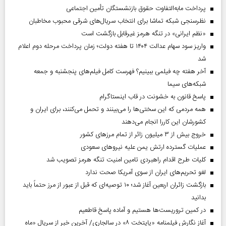
پرداخت مابه‌التفاوت حقوق بازنشستگان تأمین اجتماعی
نظرسنجی شبکه تماشا برای انتخاب سریال‌های شرقی محبوب مخاطبان
«نظم ایرانی» در تنگه هرمز غیرقابل بازگشت است
واریز سود سهام عدالت ۱۴۰۴ تا هفته دولت؛ زمان پرداخت مرحله دوم اعلام
شد
آخر هفته چه فیلمی ببینیم؟ فهرست کامل فیلم‌های پنجشنبه و جمعه
شبکه‌های سیما
پاسخ قانون به خشونت در قاب اینستاگرام
همه مردمی که این سختی‌ها را می‌بینند و تحمل می‌کنند، برای ایران و
کشورشان این کاررا انجام می‌دهند
خروج بیش از ۳ میلیون زائر از تمام مرز‌های کشور
عملیات گسترده ارتش یمن علیه نیروهای سعودی
کلیات طرح اقدام راهبردی تامین امنیت تنگه هرمز تصویب شد
لغو تحریم‌های ایران از سوی آمریکا صحت ندارد
بازگشت زائران اربعین آغاز شد؛ ۱۰ توصیه‌ای که قبل از عبور از مرز حتماً باید
بدانید
در کمین تروریست‌ها هستیم و آماده پاسخ قاطعیم
آغاز نگارش فیلمنامه «پایتخت ۸» در سالجاری/ آخرین خبر از سریال «ماه