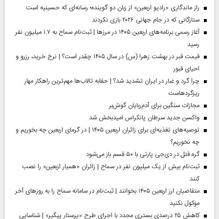
راز ماندگاری «رادیو اربعین» از زبان دو گوینده؛ رسانه‌ای که حسینیه است
ستارگانی که در جام جهانی ۲۰۲۶ بازی نکردند
آغاز رسمی برنامه‌های اربعین ۱۴۰۵ در مرز‌ها | ثبت‌نام سماح به ۱.۷ میلیون نفر
رسید
قیمت قبر در بهشت زهرا (س) در سال ۱۴۰۵ چقدر است؟ | نرخ خرید، رزرو و
احیای قبور
چرا گرد و غبار در ایران تشدید شد؟ | حقابه تالاب‌ها مهم‌ترین راهکار مهار
ریزگردهاست
مجازات سنگین برای آدم‌ربایان گوش‌بر
واکسن جدید سرطان پانکراس امیدبخش شد
توصیه‌های تغذیه‌ای برای زائران اربعین ۱۴۰۵ | در گرمای اربعین چه بخوریم و
چه نخوریم؟
گره قتل در دی‌جی پارتی با ۵۰ قسم باز می‌شود
ثبت‌نام بیش از یک میلیون نفر در سماح | زائران «همیار اربعین» را نصب
کنند
متقاضیان ارز اربعین ۱۴۰۵ بخوانند | ثبت‌نام در سامانه سماح را به روز‌های آخر
موکول نکنید
کاهش ۲۵ درصدی بستری مجدد با اجرای طرح «پرستار پیگیر» | شناسایی