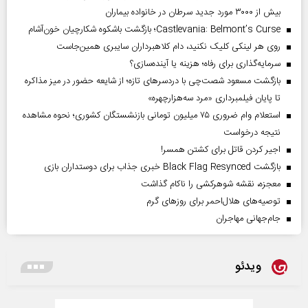
بیش از ۳۰۰۰ مورد جدید سرطان در خانواده بیماران
Castlevania: Belmont’s Curse؛ بازگشت باشکوه شکارچیان خون‌آشام
روی هر لینکی کلیک نکنید، دام کلاهبرداران سایبری همین‌جاست
سرمایه‌گذاری برای رفاه؛ هزینه یا آینده‌سازی؟
بازگشت مسعود شصت‌چی با دردسر‌های تازه؛ از شایعه حضور در میز مذاکره
تا پایان فیلمبرداری «مرد سه‌هزارچهره»
استعلام وام ضروری ۷۵ میلیون تومانی بازنشستگان کشوری؛ نحوه مشاهده
نتیجه درخواست
اجیر کردن قاتل برای کشتن همسر!
بازگشت Black Flag Resynced خبری جذاب برای دوستداران بازی
معجزه، نقشه شوهرکشی را ناکام گذاشت
توصیه‌های هلال‌احمر برای روز‌های گرم
جام‌جهانی مهاجران
ویدئو