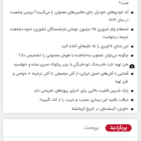
است؟
آیا خودروهای خودران جای ماشین‌های معمولی را می‌گیرند؟ بررسی وضعیت
در سال ۲۰۲۶
استعلام وام ضروری ۷۵ میلیون تومانی بازنشستگان کشوری؛ نحوه مشاهده
نتیجه درخواست
این غذای لاکچری را ۱۵ دقیقه‌ای آماده کنید
چگونه می‌توان تصاویر ساخته‌شده با هوش مصنوعی را تشخیص داد؟
طرز تهیه تارت فلپ‌جک توت‌فرنگی با پنیر ریکوتا؛ دسری ساده و خوشمزه
آشنایی با آش‌های اصیل ایرانی؛ از آش عباسعلی تا آش ترخینه + خواص و
طرز تهیه
پارک شیرین قابلیت‌ بالایی برای اجرای پروژهای تفریحی دارد
مراقب باشید این بیماری عجیب و غریب را از کنه نگیرید!
خاوران؛ گمشده‌ای در تاریخ کرمانشاه
پربازدید
پربحث