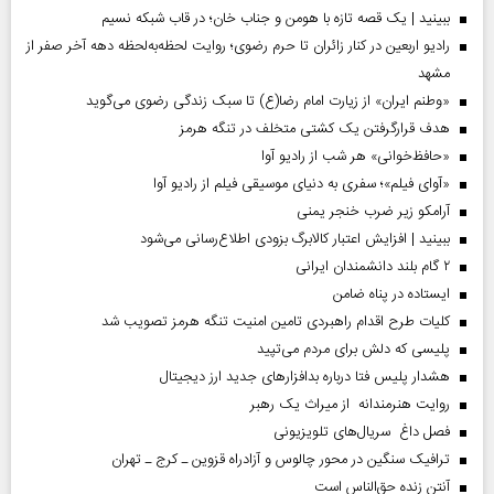
ببینید | یک قصه تازه با هومن و جناب‌ خان؛ در قاب شبکه نسیم
رادیو اربعین در کنار زائران تا حرم رضوی؛ روایت لحظه‌به‌لحظه دهه آخر صفر از
مشهد
«وطنم ایران» از زیارت امام رضا(ع) تا سبک زندگی رضوی می‌گوید
هدف قرارگرفتن یک کشتی متخلف در تنگه هرمز
«حافظ‌خوانی» هر شب از رادیو آوا
«آوای فیلم»؛ سفری به دنیای موسیقی فیلم از رادیو آوا
آرامکو زیر ضرب خنجر یمنی
ببینید | افزایش اعتبار کالابرگ بزودی اطلاع‌رسانی می‌شود
۲ گام بلند دانشمندان ایرانی
ایستاده در پناه ضامن
کلیات طرح اقدام راهبردی تامین امنیت تنگه هرمز تصویب شد
پلیسی که دلش برای مردم می‌تپید
هشدار پلیس فتا درباره بدافزار‌های جدید ارز دیجیتال
روایت هنرمندانه از میراث یک رهبر
فصل داغ سریال‌های تلویزیونی
ترافیک سنگین در محور چالوس و آزادراه قزوین ـ کرج ـ تهران
آنتن زنده حق‌الناس است