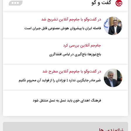
گفت و گو
در گفت‌و‌گو با جام‌جم آنلاین تشریح شد
فاصله ایران با پیشرو‌ان هوش مصنوعی قابل جبران است
جام‌جم آنلاین بررسی کرد
باج‌نیوزها؛ باج‌گیری در لباس افشاگری
در گفت‌و‌گو با جام‌جم آنلاین مطرح شد
شیر مادر جایگزین ندارد | نوزادان را از فواید آن محروم نکنیم
فرهنگ اهدای خون باید نسل به نسل منتقل شود
نیازمندی ها