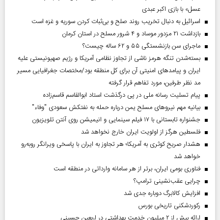
عسل» با بازی اکبر عبدی
اسرائیل به دنبال تخریب روند صلح و بی‌ثبات کردن سوریه و غزه است
بازداشت ۲۱ مزدور موساد و ۴ شرور مسلح در استان کرمان
ماجرای سن بازنشستگی ۵۵ و ۶۲ ساله چیست؟
بسته‌شدن تنگه هرمز ناشی از تجاوز نظامی آمریکا و رژیم صهیونیستی علیه
ایران و پیامد‌های امنیتی آن برای کل منطقه بود/مختصات جغرافیایی مسیر
مد نظر طرفین، مورد تفاهم قرار گرفته
پیام تسلیت رسانه ملی در پی درگذشت استاد ابوالقاسم قاسم‌زاده
بیانیه مهم نیروهای مسلح یمن درباره حمله به نفتکش سعودی "وفاء"
جشنواره تابستانی با ۱۷ فیلم سینمایی و انیمیشن روی آنتن تلویزیون
فلسطین هرگز از اولویت ایران خارج نخواهد شد
هشدار صریح کوثری به آمریکا؛ هر تجاوز به ایران با پاسخی ویرانگر روبه‌رو
خواهد شد
فناوری بومی ایران، برتر از هر سامانه وارداتی در منطقه است
چرایی عقب‌نشینی ترامپ؟
افزایش کالابرگ دوباره جدی شد
رکوردشکنی تاریخی بورس
ارائه بیش از ۲ میلیون خدمت بهداشتی در اربعین حسینی