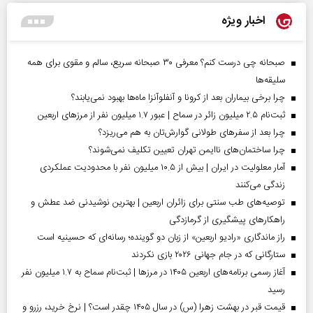
اخبار ویژه
صبحانه چی درست کنم؟ معرفی ۳۰ صبحانه سریع، سالم و مقوی برای همه
سلیقه‌ها
چرا برخی بیماران بعد از کرونا و آنفلوآنزا ماه‌ها بهبود نمی‌یابند؟
ثبت‌نام ۲.۵ میلیون زائر در سماح | عبور ۱.۷ میلیون نفر از مرز‌های اربعین
چرا بعد از سفرهای طولانی گوارش‌تان به هم می‌ریزد؟
چرا ساختمان‌های ناایمن تهران تعیین تکلیف نمی‌شوند؟
آمار معلولیت در ایران | بیش از ۱۰.۵ میلیون نفر با محدودیت عملکردی
زندگی می‌کنند
توصیه‌های طب سنتی برای زائران اربعین | بهترین نوشیدنی ضد عطش و
راهکارهای پیشگیری از گرمازدگی
راز ماندگاری «رادیو اربعین» از زبان دو گوینده؛ رسانه‌ای که حسینیه است
ستارگانی که در جام جهانی ۲۰۲۶ بازی نکردند
آغاز رسمی برنامه‌های اربعین ۱۴۰۵ در مرز‌ها | ثبت‌نام سماح به ۱.۷ میلیون نفر
رسید
قیمت قبر در بهشت زهرا (س) در سال ۱۴۰۵ چقدر است؟ | نرخ خرید، رزرو و