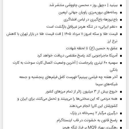
ببینید | «چهل روز » محسن چاووشی منتشر شد
رسانه‌های برون‌مرزی راویان جهانی اربعین
باج‌نیوزها؛ باج‌گیری در لباس افشاگری
«نظم ایرانی» در تنگه هرمز غیرقابل بازگشت است
قیمت طلا و سکه امروز ۱۱ مرداد ۱۴۰۵ | افت قیمت طلا در بازار تهران با کاهش
نرخ ارز
عشق به حسین (ع) تا لحظه شهادت
آمریکا ماجراجویی کند پاسخ مقتضی دریافت خواهد کرد
سهمیه ۶۰ لیتری پابرجاست | آخرین وضعیت اتصال کارت سوخت به کارت
بانکی
آخر هفته چه فیلمی ببینیم؟ فهرست کامل فیلم‌های پنجشنبه و جمعه
شبکه‌های سیما
خروج بیش از ۳ میلیون زائر از تمام مرز‌های کشور
همه مردمی که این سختی‌ها را می‌بینند و تحمل می‌کنند، برای ایران و
کشورشان این کاررا انجام می‌دهند
درگیری مرگبار ۲ پسرخاله در پارک
پاسخ قانون به خشونت در قاب اینستاگرام
رهگیری پهپاد MQ9 بر فراز تنگه هرمز