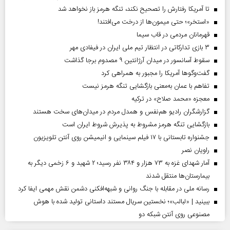
تا آمریکا رفتارش را تصحیح نکند، تنگه هرمز باز نخواهد شد
«استخر»‌‌؛ حتی میمون‌ها از درخت می‌افتند!
قهرمانان مردمی در قاب سیما
۳ بازی تدارکاتی در انتظار تیم ملی ایران در فیفادی مهر
سقوط آسانسور در میدان آرژانتین ۹ مصدوم برجا گذاشت
گفت‌وگوها آمریکا را مجبور به همراهی کرد
تفاهم با عمان به‌معنی بازگشایی تنگه هرمز نیست
معجزه «محمد صلاح» در ترکیه
گزارشگران رادیو هم‌نفس و همدل مردم در میدان‌های سخت هستند
بازگشایی تنگه هرمز مشروط به پذیرش شروط ایران است
جشنواره تابستانی با ۱۷ فیلم سینمایی و انیمیشن روی آنتن تلویزیون
راویان نصر
آمار شهدای غزه به ۷۳ هزار و ۳۸۴ نفر رسید؛ ۲ شهید و ۶ زخمی دیگر به
بیمارستان‌ها منتقل شدند
رسانه ملی در مقابله با جنگ روانی و شبهه‌افکنی دشمن نقش مهمی ایفا کرد
ببینید | «لبالب»؛ نخستین سریال مستند داستانی تولید شده با هوش
مصنوعی روی آنتن شبکه دو