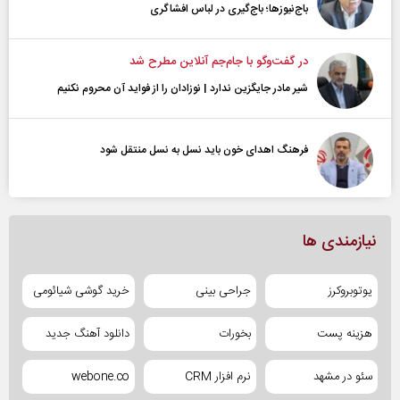
باج‌نیوزها؛ باج‌گیری در لباس افشاگری
در گفت‌و‌گو با جام‌جم آنلاین مطرح شد
شیر مادر جایگزین ندارد | نوزادان را از فواید آن محروم نکنیم
فرهنگ اهدای خون باید نسل به نسل منتقل شود
نیازمندی ها
یوتوبروکرز
جراحی بینی
خرید گوشی شیائومی
هزینه پست
بخورات
دانلود آهنگ جدید
سئو در مشهد
نرم افزار CRM
webone.co