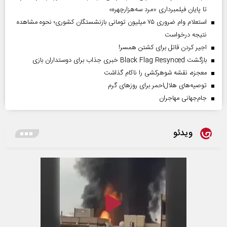
تا پایان فیلمبرداری «مرد سه‌هزارچهره»
استعلام وام ضروری ۷۵ میلیون تومانی بازنشستگان کشوری؛ نحوه مشاهده
نتیجه درخواست
اجیر کردن قاتل برای کشتن همسر!
بازگشت Black Flag Resynced خبری جذاب برای دوستداران بازی
معجزه، نقشه شوهرکشی را ناکام گذاشت
توصیه‌های هلال‌احمر برای روز‌های گرم
جام‌جهانی مهاجران
ویدئو