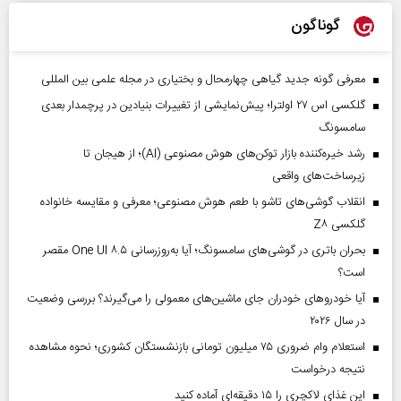
گوناگون
معرفی گونه جدید گیاهی چهارمحال و بختیاری در مجله علمی بین المللی
گلکسی اس ۲۷ اولترا؛ پیش‌نمایشی از تغییرات بنیادین در پرچمدار بعدی
سامسونگ
رشد خیره‌کننده بازار توکن‌های هوش مصنوعی (AI)؛ از هیجان تا
زیرساخت‌های واقعی
انقلاب گوشی‌های تاشو‌ با طعم هوش مصنوعی؛ معرفی و مقایسه خانواده
گلکسی Z۸
بحران باتری در گوشی‌های سامسونگ؛ آیا به‌روزرسانی One UI ۸.۵ مقصر
است؟
آیا خودروهای خودران جای ماشین‌های معمولی را می‌گیرند؟ بررسی وضعیت
در سال ۲۰۲۶
استعلام وام ضروری ۷۵ میلیون تومانی بازنشستگان کشوری؛ نحوه مشاهده
نتیجه درخواست
این غذای لاکچری را ۱۵ دقیقه‌ای آماده کنید