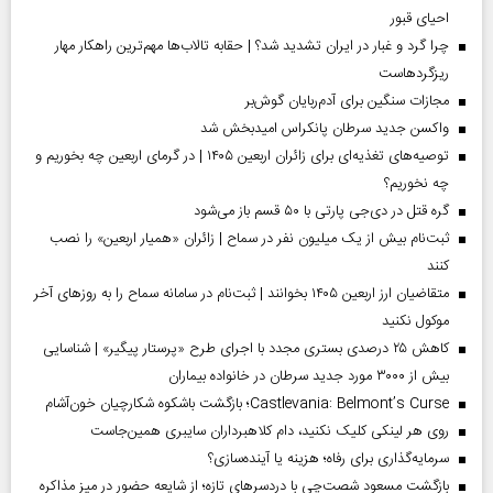
احیای قبور
چرا گرد و غبار در ایران تشدید شد؟ | حقابه تالاب‌ها مهم‌ترین راهکار مهار
ریزگردهاست
مجازات سنگین برای آدم‌ربایان گوش‌بر
واکسن جدید سرطان پانکراس امیدبخش شد
توصیه‌های تغذیه‌ای برای زائران اربعین ۱۴۰۵ | در گرمای اربعین چه بخوریم و
چه نخوریم؟
گره قتل در دی‌جی پارتی با ۵۰ قسم باز می‌شود
ثبت‌نام بیش از یک میلیون نفر در سماح | زائران «همیار اربعین» را نصب
کنند
متقاضیان ارز اربعین ۱۴۰۵ بخوانند | ثبت‌نام در سامانه سماح را به روز‌های آخر
موکول نکنید
کاهش ۲۵ درصدی بستری مجدد با اجرای طرح «پرستار پیگیر» | شناسایی
بیش از ۳۰۰۰ مورد جدید سرطان در خانواده بیماران
Castlevania: Belmont’s Curse؛ بازگشت باشکوه شکارچیان خون‌آشام
روی هر لینکی کلیک نکنید، دام کلاهبرداران سایبری همین‌جاست
سرمایه‌گذاری برای رفاه؛ هزینه یا آینده‌سازی؟
بازگشت مسعود شصت‌چی با دردسر‌های تازه؛ از شایعه حضور در میز مذاکره