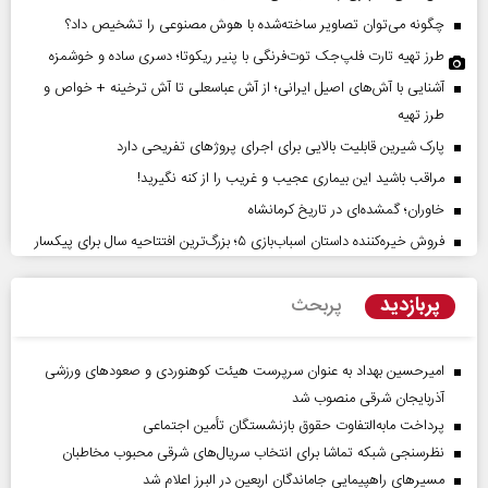
چگونه می‌توان تصاویر ساخته‌شده با هوش مصنوعی را تشخیص داد؟
طرز تهیه تارت فلپ‌جک توت‌فرنگی با پنیر ریکوتا؛ دسری ساده و خوشمزه
آشنایی با آش‌های اصیل ایرانی؛ از آش عباسعلی تا آش ترخینه + خواص و
طرز تهیه
پارک شیرین قابلیت‌ بالایی برای اجرای پروژهای تفریحی دارد
مراقب باشید این بیماری عجیب و غریب را از کنه نگیرید!
خاوران؛ گمشده‌ای در تاریخ کرمانشاه
فروش خیره‌کننده داستان اسباب‌بازی ۵؛ بزرگ‌ترین افتتاحیه سال برای پیکسار
پربازدید
پربحث
امیرحسین بهداد به عنوان سرپرست هیئت کوهنوردی و صعودهای ورزشی
آذربایجان شرقی منصوب شد
پرداخت مابه‌التفاوت حقوق بازنشستگان تأمین اجتماعی
نظرسنجی شبکه تماشا برای انتخاب سریال‌های شرقی محبوب مخاطبان
مسیر‌های راهپیمایی جاماندگان اربعین در البرز اعلام شد