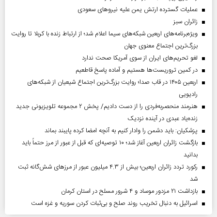
عملیات گسترده ارتش یمن علیه نیروهای سعودی
‌زائران سبز
ویژه‌برنامه‌های اربعین شبکه‌های سیما اعلام شد؛ از ارتباط زنده با کربلا تا روایت
بزرگ‌ترین اجتماع معنوی جهان
لغو تحریم‌های ایران از سوی آمریکا صحت ندارد
در کمین تروریست‌ها هستیم و آماده پاسخ قاطعیم
اربعین ۱۴۰۵ در قاب صدا؛ روایت بزرگ‌ترین اجتماع شیعیان از شبکه‌های
رادیویی
هنرمند منحصر‌به‌فردی را از دست دادیم/ پخش ۲ مجموعه تلویزیونی جدید
زنده‌یاد عبدی در آینده نزدیک
پزشکیان: باید دشمن را وادار کنیم به آنچه امضا کرده پایبند بماند
بازگشت زائران اربعین آغاز شد؛ ۱۰ توصیه‌ای که قبل از عبور از مرز حتماً باید
بدانید
رکورد تردد زائران اربعین؛ بیش از ۴.۳ میلیون عبور از مرزهای شش‌گانه ثبت
شد
بازداشت ۲۱ مزدور موساد و ۴ شرور مسلح در استان کرمان
اسرائیل به دنبال تخریب روند صلح و بی‌ثبات کردن سوریه و غزه است