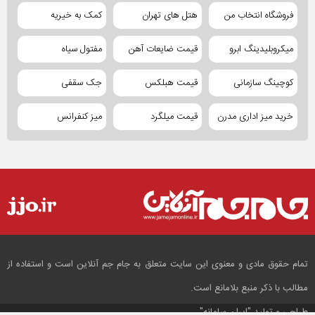
فروشگاه انتخاب من
هتل های تهران
کمک به خیریه
میکروبلیدینگ ابرو
قیمت ضایعات آهن
مفتول سیاه
کوچینگ سازمانی
قیمت هبلکس
جک سقفی
خرید میز اداری مدرن
قیمت میلگرد
میز کنفرانس
تمام حقوق مادی و معنوی این سایت متعلق به جام جم آنلاین است و استفاده از
مطالب با ذکر منبع بلامانع است.
طراحی و تولید
"ایران سامانه"