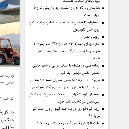
میدان‌های سخت هستند
بازگشایی تنگه هرمز مشروط به پذیرش شروط
ایران است
جشنواره تابستانی با ۱۷ فیلم سینمایی و انیمیشن
روی آنتن تلویزیون
راویان نصر
آمار شهدای غزه به ۷۳ هزار و ۳۸۴ نفر رسید؛ ۲
شهید و ۶ زخمی دیگر به بیمارستان‌ها منتقل
شدند
رسانه ملی در مقابله با جنگ روانی و شبهه‌افکنی
دشمن نقش مهمی ایفا کرد
ببینید | «لبالب»؛ نخستین سریال مستند داستانی
حامل ۱۰۰۰ تن سلاح از آمریکا وارد سرزمین‌های اشغالی شده است.
تولید شده با هوش مصنوعی روی آنتن شبکه دو
هشدار پژوهشگران درباره یک ماده پرکاربرد؛ نقش
کد خبر: ۱۴۲۶۷۸۳
پلی‌اتیلن در تشدید کبد چرب
رژیم گیاه‌خواری در ماه چند کیلو از وزن شما کم
به گزا
می‌کند؟
جنگ رژی
علت افزایش قبض آب در تابستان چیست؟
۲۰ اکتب