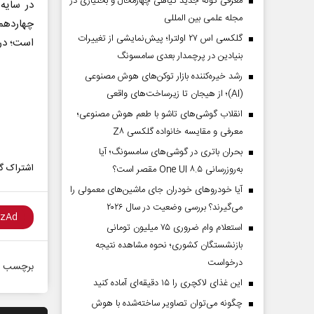
معرفی گونه جدید گیاهی چهارمحال و بختیاری در
در سایه
مجله علمی بین المللی
گلکسی اس ۲۷ اولترا؛ پیش‌نمایشی از تغییرات
است؛ در 
بنیادین در پرچمدار بعدی سامسونگ
رشد خیره‌کننده بازار توکن‌های هوش مصنوعی
(AI)؛ از هیجان تا زیرساخت‌های واقعی
انقلاب گوشی‌های تاشو‌ با طعم هوش مصنوعی؛
معرفی و مقایسه خانواده گلکسی Z۸
بحران باتری در گوشی‌های سامسونگ؛ آیا
اشتراک گذ
به‌روزرسانی One UI ۸.۵ مقصر است؟
آیا خودروهای خودران جای ماشین‌های معمولی را
می‌گیرند؟ بررسی وضعیت در سال ۲۰۲۶
استعلام وام ضروری ۷۵ میلیون تومانی
بازنشستگان کشوری؛ نحوه مشاهده نتیجه
درخواست
برچسب ه
این غذای لاکچری را ۱۵ دقیقه‌ای آماده کنید
چگونه می‌توان تصاویر ساخته‌شده با هوش