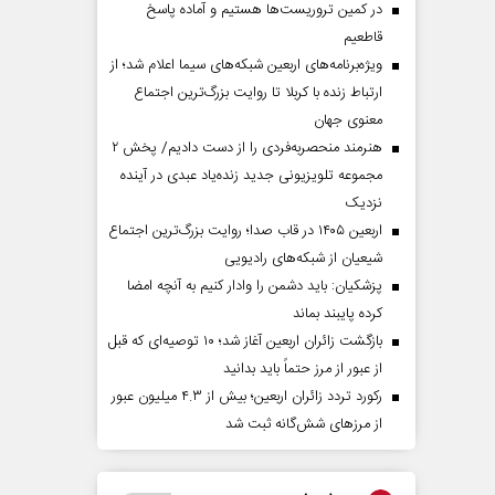
در کمین تروریست‌ها هستیم و آماده پاسخ
قاطعیم
ویژه‌برنامه‌های اربعین شبکه‌های سیما اعلام شد؛ از
ارتباط زنده با کربلا تا روایت بزرگ‌ترین اجتماع
معنوی جهان
هنرمند منحصر‌به‌فردی را از دست دادیم/ پخش ۲
مجموعه تلویزیونی جدید زنده‌یاد عبدی در آینده
نزدیک
اربعین ۱۴۰۵ در قاب صدا؛ روایت بزرگ‌ترین اجتماع
شیعیان از شبکه‌های رادیویی
پزشکیان: باید دشمن را وادار کنیم به آنچه امضا
کرده پایبند بماند
بازگشت زائران اربعین آغاز شد؛ ۱۰ توصیه‌ای که قبل
از عبور از مرز حتماً باید بدانید
رکورد تردد زائران اربعین؛ بیش از ۴.۳ میلیون عبور
از مرزهای شش‌گانه ثبت شد