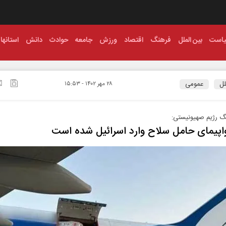
است
بین الملل
فرهنگ
اقتصاد
ورزش
جامعه
حوادث
دانش
استانها
لل
عمومی
۲۸ مهر ۱۴۰۲ - ۱۵:۵۳
گ رژیم صهیونیستی: