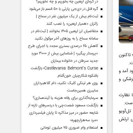
در گرمای اربعین چه بخوریم و چه نخوریم؟
گره قتل در دی‌جی پارتی با ۵۰ قسم باز می‌شود
ثبت‌نام بیش از یک میلیون نفر در سماح |
زائران «همیار اربعین» را نصب کنند
متقاضیان ارز اربعین ۱۴۰۵ بخوانند | ثبت‌نام در
سامانه سماح را به روز‌های آخر موکول نکنید
کاهش ۲۵ درصدی بستری مجدد با اجرای طرح
«پرستار پیگیر» | شناسایی بیش از ۳۰۰۰ مورد
 تاکنون
جدید سرطان در خانواده بیماران
Castlevania: Belmont’s Curse؛ بازگشت
د آمد و
باشکوه شکارچیان خون‌آشام
زشکی و
روی هر لینکی کلیک نکنید، دام کلاهبرداران
سایبری همین‌جاست
ا نظارت
سرمایه‌گذاری برای رفاه؛ هزینه یا آینده‌سازی؟
است.
بازگشت مسعود شصت‌چی با دردسر‌های تازه؛ از
دود ۱۰۰۰ تن سلاح وارد تل‌آویو
شایعه حضور در میز مذاکره تا پایان فیلمبرداری
ی ارتش
«مرد سه‌هزارچهره»
استعلام وام ضروری ۷۵ میلیون تومانی