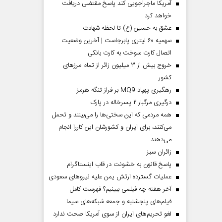
آمریکا ماجراجویی کند پاسخ مقتضی دریافت
خواهد کرد
عشق به حسین (ع) تا لحظه شهادت
سهمیه ۶۰ لیتری پابرجاست | آخرین وضعیت
اتصال کارت سوخت به کارت بانکی
خروج بیش از ۳ میلیون زائر از تمام مرز‌های
کشور
رهگیری پهپاد MQ9 بر فراز تنگه هرمز
درگیری مرگبار ۲ پسرخاله در پارک
همه مردمی که این سختی‌ها را می‌بینند و تحمل
می‌کنند، برای ایران و کشورشان این کاررا انجام
می‌دهند
‌زائران سبز
پاسخ قانون به خشونت در قاب اینستاگرام
عملیات گسترده ارتش یمن علیه نیروهای سعودی
آخر هفته چه فیلمی ببینیم؟ فهرست کامل
فیلم‌های پنجشنبه و جمعه شبکه‌های سیما
لغو تحریم‌های ایران از سوی آمریکا صحت ندارد