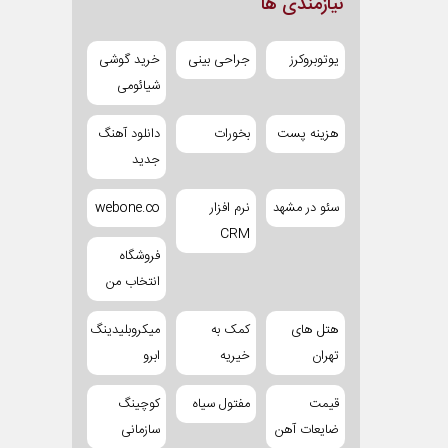
نیازمندی ها
یوتوبروکرز
جراحی بینی
خرید گوشی
شیائومی
هزینه پست
بخورات
دانلود آهنگ
جدید
سئو در مشهد
نرم افزار
webone.co
CRM
فروشگاه
انتخاب من
هتل های
کمک به
میکروبلیدینگ
تهران
خیریه
ابرو
قیمت
مفتول سیاه
کوچینگ
ضایعات آهن
سازمانی