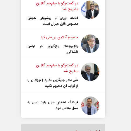
در گفت‌و‌گو با جام‌جم آنلاین
تشریح شد
فاصله ایران با پیشرو‌ان هوش
مصنوعی قابل جبران است
جام‌جم آنلاین بررسی کرد
باج‌نیوزها؛ باج‌گیری در لباس
افشاگری
در گفت‌و‌گو با جام‌جم آنلاین
مطرح شد
شیر مادر جایگزین ندارد | نوزادان را
از فواید آن محروم نکنیم
فرهنگ اهدای خون باید نسل به
نسل منتقل شود