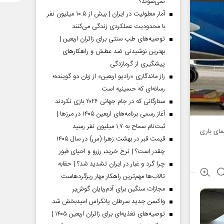
نمی‌شوند؟
آمار معلولیت در ایران | بیش از ۱۰.۵ میلیون نفر
با محدودیت عملکردی زندگی می‌کنند
توصیه‌های طب سنتی برای زائران اربعین |
بهترین نوشیدنی ضد عطش و راهکارهای
پیشگیری از گرمازدگی
راز ماندگاری «رادیو اربعین» از زبان دو گوینده؛
رسانه‌ای که حسینیه است
ستارگانی که در جام جهانی ۲۰۲۶ بازی نکردند
آغاز رسمی برنامه‌های اربعین ۱۴۰۵ در مرز‌ها |
ثبت‌نام سماح به ۱.۷ میلیون نفر رسید
ان الاقصی» تاکنون، ۴۵ فروند هواپیمای باری
قیمت قبر در بهشت زهرا (س) در سال ۱۴۰۵
چقدر است؟ | نرخ خرید، رزرو و احیای قبور
چرا گرد و غبار در ایران تشدید شد؟ | حقابه
تالاب‌ها مهم‌ترین راهکار مهار ریزگردهاست
مجازات سنگین برای آدم‌ربایان گوش‌بر
واکسن جدید سرطان پانکراس امیدبخش شد
توصیه‌های تغذیه‌ای برای زائران اربعین ۱۴۰۵ |