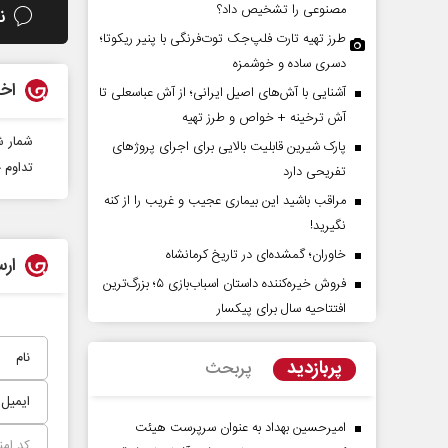
مصنوعی را تشخیص داد؟
ن
طرز تهیه تارت فلپ‌جک توت‌فرنگی با پنیر ریکوتا؛
دسری ساده و خوشمزه
اخب
آشنایی با آش‌های اصیل ایرانی؛ از آش عباسعلی تا
آش ترخینه + خواص و طرز تهیه
شمار شهدا به ۴۲ه
پارک شیرین قابلیت‌ بالایی برای اجرای پروژهای
تداوم 
تفریحی دارد
مراقب باشید این بیماری عجیب و غریب را از کنه
آیا سیاست کلان آمریکا ضدایران
سازمان ملل بی‌بدیل ن
نگیرید!
عوض شده است؟
محمدحسن زورق
خاوران؛ گمشده‌ای در تاریخ کرمانشاه
ارس
زدی - کارشناس مسائل بین‌الملل
فروش خیره‌کننده داستان اسباب‌بازی ۵؛ بزرگ‌ترین
افتتاحیه سال برای پیکسار
پربازدید
پربحث
امیرحسین بهداد به عنوان سرپرست هیئت