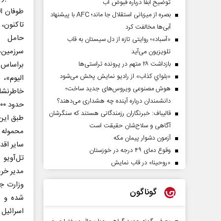
توضیح آبفا درباره قبوض آب
بصره از میزبانی استقلال جا ماند؛ AFC با پیشنهاد
آبی‌ها مخالفت کرد
«آسباد»؛ روایتی تازه از دل سیستان به قاب
سرزمین‌
تلویزیون می‌آید
براساس 
بازداشت ۲۸ متهم در پرونده تراستی‌ها
«بلواي کذاب» از رادیو نمایش پخش می‌شود
الیوم»، 
هوش مصنوعی ویروس‌های جدید ساخت؛
خاطرنشان
دانشمندان درباره آینده چه هشداری می‌دهند؟
حدود ۱۰۰۰ تن سلاح و ادوات برای حمایت از عملیات‌های ارتش، وارد اسرائیل شده است.
قالیباف: خبرنگاران رزمندگانی هستند که سنگرشان
طبق این 
آگاهی و سلاح‌شان حقیقت است
محموله 
آزمون دشوار پیمان مکه
سایر اقد
وقوع دمای ۴۹ درجه در خوزستان
تل‌آویو 
«روحینا» در قاب نمایش
مدیر خری
گوناگون
شده و ا
اسرائیل 