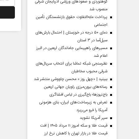
کوهنوردی و صعودهای ورزشی آذربایجان شرقی
منصوب شد
پرداخت مابه‌التفاوت حقوق بازنشستگان تأمین
اجتماعی
دمای ۵۰ درجه در خوزستان | احتمال بارش‌های
سیل‌آسا در ۳ استان
مسیر‌های راهپیمایی جاماندگان اربعین در البرز
اعلام شد
نظرسنجی شبکه تماشا برای انتخاب سریال‌های
شرقی محبوب مخاطبان
 مردادماه
صفحات نخست‌روزنامه‌ها‌ی‌چهارشنبه‌۷‌مردادماه
صفحات 
ببینید | «چهل روز » محسن چاووشی منتشر شد
رسانه‌های برون‌مرزی راویان جهانی اربعین
باج‌نیوزها؛ باج‌گیری در لباس افشاگری
تعرض به زیرساخت‌های ایران، بنای هژمونی
آمریکا را فرو می‌ریزد
سپر آمریکا نشوید
قیمت طلا و سکه امروز ۱۱ مرداد ۱۴۰۵ | افت
قیمت طلا در بازار تهران با کاهش نرخ ارز